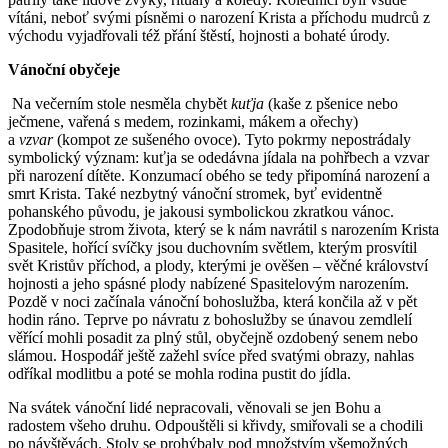
vítáni, neboť svými písněmi o narození Krista a příchodu mudrců z
východu vyjadřovali též přání štěstí, hojnosti a bohaté úrody.
Vánoční obyčeje
Na večerním stole nesměla chybět
kuťja
(kaše z pšenice nebo
ječmene, vařená s medem, rozinkami, mákem a ořechy)
a
vzvar
(kompot ze sušeného ovoce). Tyto pokrmy nepostrádaly
symbolický význam: kuťja se odedávna jídala na pohřbech a vzvar
při narození dítěte. Konzumací obého se tedy připomíná narození a
smrt Krista. Také nezbytný vánoční stromek, byť evidentně
pohanského původu, je jakousi symbolickou zkratkou vánoc.
Zpodobňuje strom života, který se k nám navrátil s narozením Krista
Spasitele, hořící svíčky jsou duchovním světlem, kterým prosvítil
svět Kristův příchod, a plody, kterými je ověšen – věčné království
hojnosti a jeho spásné plody nabízené Spasitelovým narozením.
Pozdě v noci začínala vánoční bohoslužba, která končila až v pět
hodin ráno. Teprve po návratu z bohoslužby se únavou zemdlelí
věřící mohli posadit za plný stůl, obyčejně ozdobený senem nebo
slámou. Hospodář ještě zažehl svíce před svatými obrazy, nahlas
odříkal modlitbu a poté se mohla rodina pustit do jídla.
Na svátek vánoční lidé nepracovali, věnovali se jen Bohu a
radostem všeho druhu. Odpouštěli si křivdy, smiřovali se a chodili
po návštěvách. Stoly se prohýbaly pod množstvím všemožných