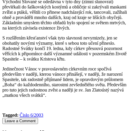
Východní Slované se odedávna v tyto dny (zimní slunovrat)
převlékali do šaškovských kostýmů a obličeje si zakrývali maskami
zvířat a ptáků, věštili co přinese nadcházející rok, tancovali, zažíhali
ohně a prováděli mnoho dalších, kraj od kraje se lišících obyčejů.
Základním smyslem těchto obřadů bylo spojení se světem mrtvých,
na kterých závisela existence živých.
S rozšířením křesťanství však tyto slavnosti nevymizely, jen se
obohatily novými významy, které s sebou toto učení přineslo.
Radostné Svátky končí 19. ledna, kdy církev přesouvá pozornost
věřících k připomínce další významné události v pozemském životě
Spasitele – k svátku Kristova křtu.
Jedinečnost Vánoc v pravoslavném církevním roce spočívá
především v naději, kterou vánoce přinášejí, v naději, že narození
Spasitele, tak radostně přijímané lidem, je opravdovým průlomem
„Boha“ do každodenního, starostmi zevšednělého světa. Především
pro tuto jejich radostnou zvěst a naději je sv. Jan Zlatoústý nazývá
„matkou všech svátků“.
Tagged:
Čislo 6/2003
Leave a Comment