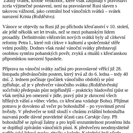
Žádný svátek, kromě Velikonoc, které však zaujímají v pravoslaví
zcela výjimečné postavení, není na pravoslavné Rusi slaven s
takovou vážností, jako centrální bod vánočních svátků – svátek
narození Krista
(Rožděstvo).
Vánoce se objevily na Rusi již po příchodu křesťanství v 10. století,
ale ještě několik set let trvalo, než se mezi pohanským lidem
prosadily. Definitivním vítězstvím nových svátků byly až církevní
reformy Petra I., které roli církve v kulturní a společenské sféře
velmi posílily. Dodnes však ruské vánoční svátky představují
osobitou syntézu pohanských pověr, zvyků a rituálů s křesťanskou
připomínkou narození Spasitele.
Příprava na vánoční svátky začíná pro pravoslavné věřící již 28.
listopadu předvánočním postem, který trvá až do 6. ledna – tedy 40
dní. 2. lednem počínaje (počátek vánočního období) se půst
zpřísňuje, až je v předvečer vánočního svátku
(Rožděstvěnskij
sočeľnik)
předepsán půst nejpřísnější – prakticky hladovění (půst se
však netýká jen omezení v jídle, pravý půst je zkrocení všech
hříšných vášní a vůbec všeho, co křesťana vzdaluje Bohu). Přijímat
potravu je dovoleno až večer po bohoslužbě – po vysvitnutí první
hvězdy. V předvečer se totiž slouží v chrámu zvláštní bohoslužba
nazvaná podle dávné pravidelné účasti cara
Carskije časy.
Při
bohoslužbě se zpívají žalmy a pro lepší srozumitelnost prostému lidu
se doplňují zpíváním vánočních písní. K předvečeru neodmyslitelně
patřily také lidové zvyky, rituály a koledy. Koledníci byli všude