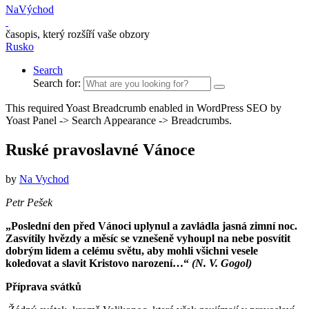
NaVýchod
časopis, který rozšíří vaše obzory
Rusko
Search
Search for:
This required Yoast Breadcrumb enabled in WordPress SEO by
Yoast Panel -> Search Appearance -> Breadcrumbs.
Ruské pravoslavné Vánoce
by
Na Vychod
Petr Pešek
„Poslední den před Vánoci uplynul a zavládla jasná zimní noc.
Zasvítily hvězdy a měsíc se vznešeně vyhoupl na nebe posvítit
dobrým lidem a celému světu, aby mohli všichni vesele
koledovat a slavit Kristovo narození…“
(N. V. Gogol)
Příprava svátků