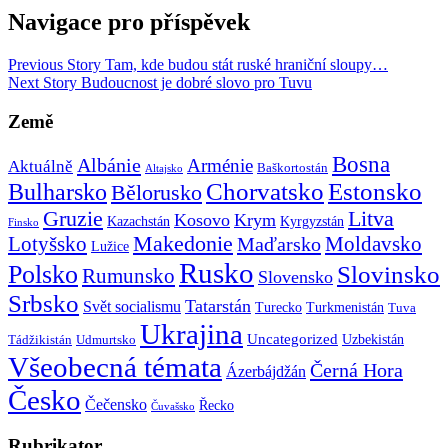
Navigace pro příspěvek
Previous Story
Tam, kde budou stát ruské hraniční sloupy…
Next Story
Budoucnost je dobré slovo pro Tuvu
Země
Bosna
Albánie
Arménie
Aktuálně
Baškortostán
Altajsko
Chorvatsko
Estonsko
Bulharsko
Bělorusko
Gruzie
Litva
Kosovo
Krym
Kazachstán
Kyrgyzstán
Finsko
Makedonie
Lotyšsko
Maďarsko
Moldavsko
Lužice
Rusko
Polsko
Slovinsko
Rumunsko
Slovensko
Srbsko
Tatarstán
Svět socialismu
Turecko
Turkmenistán
Tuva
Ukrajina
Uncategorized
Uzbekistán
Tádžikistán
Udmurtsko
Všeobecná témata
Černá Hora
Ázerbájdžán
Česko
Čečensko
Řecko
Čuvašsko
Rubrikator