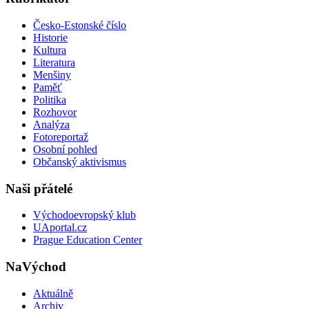
Česko-Estonské číslo
Historie
Kultura
Literatura
Menšiny
Paměť
Politika
Rozhovor
Analýza
Fotoreportaž
Osobní pohled
Občanský aktivismus
Naši přátelé
Východoevropský klub
UAportal.cz
Prague Education Center
NaVýchod
Aktuálně
Archiv