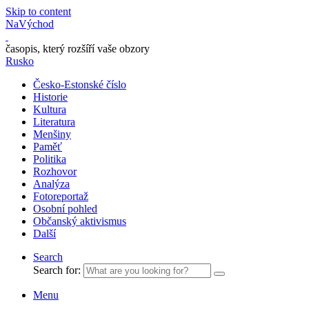
Skip to content
NaVýchod
časopis, který rozšíří vaše obzory
Rusko
Česko-Estonské číslo
Historie
Kultura
Literatura
Menšiny
Paměť
Politika
Rozhovor
Analýza
Fotoreportaž
Osobní pohled
Občanský aktivismus
Další
Search
Search for:
Menu