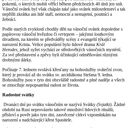
pokrmů, o kterých mohli věřící během předchozích 40 dnů jen snít.
Vánoční svátek byl však chápán také jako svátek milosrdenství a tak
nepřišli zkrátka ani lidé staří, nemocní a nemajetní, poutníci a
žebráci.
Podle starých zvyklostí chodily děti na vánoční svátek dopoledne s
papírovou vánoční hvězdou či
vertepem
– jakýmsi loutkovým
divadlem, na kterém se předváděly scény z evangelií týkající se
narození Krista. Velice populární bylo lidové drama
Král
Herodes,
jehož syžet vychází ze středověkých vánočních mystérií.
Za své představení a zpěvy byli účinkující odměňováni různými
drobnými dárky.
Počínaje 7. lednem svolává křesťany na bohoslužby sváteční zvon,
který je provází až do svátku sv. arcidiákona Stefana 9. ledna.
Bohoslužby jsou v tyto dni obzvláště radostné a plné naděje a všech
se zmocňuje nepopsatelná radost ze života.
Radostné svátky
Dvanáct dní po svátku vánočním se nazývá Svátky
(Svjatki)
. Žádné
období na Rusi neprovázelo takové množství lidových rituálů,
přísloví a pověr jako tyto dni, zasvěcené církví vzpomínkám na
narození a nadcházející křest Spasitele.