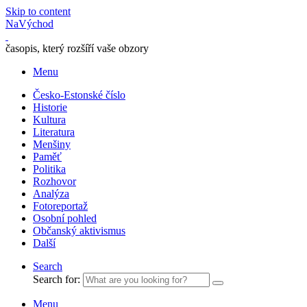
Skip to content
NaVýchod
časopis, který rozšíří vaše obzory
Menu
Česko-Estonské číslo
Historie
Kultura
Literatura
Menšiny
Paměť
Politika
Rozhovor
Analýza
Fotoreportaž
Osobní pohled
Občanský aktivismus
Další
Search
Search for:
Menu