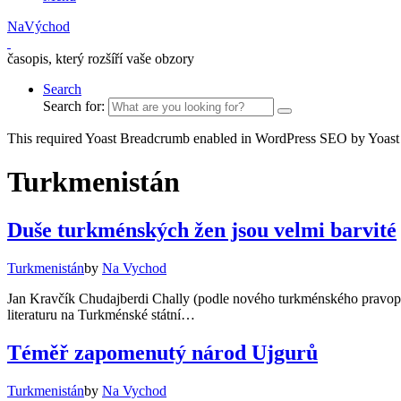
NaVýchod
časopis, který rozšíří vaše obzory
Search
Search for:
This required Yoast Breadcrumb enabled in WordPress SEO by Yoast
Turkmenistán
Duše turkménských žen jsou velmi barvité
Turkmenistán
by
Na Vychod
Jan Kravčík Chudajberdi Chally (podle nového turkménského pravopi
literaturu na Turkménské státní…
Téměř zapomenutý národ Ujgurů
Turkmenistán
by
Na Vychod