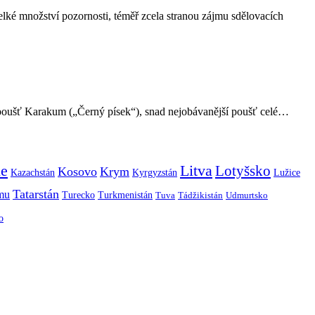
lké množství pozornosti, téměř zcela stranou zájmu sdělovacích
á poušť Karakum („Černý písek“), snad nejobávanější poušť celé…
ie
Litva
Lotyšsko
Kosovo
Krym
Kazachstán
Kyrgyzstán
Lužice
Tatarstán
smu
Turecko
Turkmenistán
Tuva
Tádžikistán
Udmurtsko
o