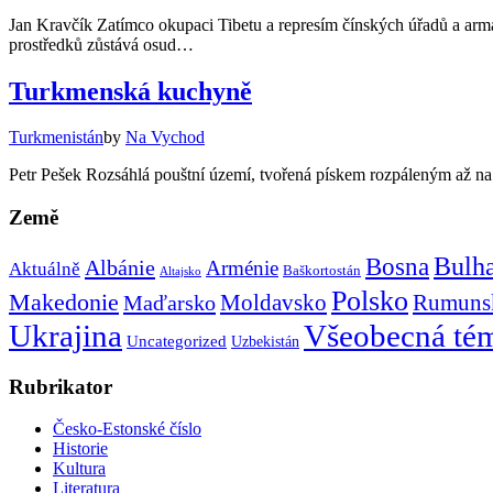
Jan Kravčík Zatímco okupaci Tibetu a represím čínských úřadů a armá
prostředků zůstává osud…
Turkmenská kuchyně
Turkmenistán
by
Na Vychod
Petr Pešek Rozsáhlá pouštní území, tvořená pískem rozpáleným až na
Země
Bulh
Bosna
Albánie
Arménie
Aktuálně
Baškortostán
Altajsko
Polsko
Makedonie
Rumuns
Maďarsko
Moldavsko
Ukrajina
Všeobecná té
Uncategorized
Uzbekistán
Rubrikator
Česko-Estonské číslo
Historie
Kultura
Literatura