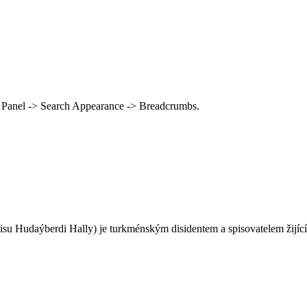
 Panel -> Search Appearance -> Breadcrumbs.
su Hudaýberdi Hally) je turkménským disidentem a spisovatelem žijíc