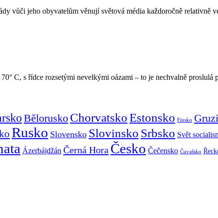
dy vůči jeho obyvatelům věnují světová média každoročně relativně ve
 70° C, s řídce rozsetými nevelkými oázami – to je nechvalně proslul
Chorvatsko
Estonsko
arsko
Gruz
Bělorusko
Finsko
Rusko
Slovinsko
Srbsko
ko
Slovensko
Svět sociali
mata
Česko
Černá Hora
Ázerbájdžán
Čečensko
Řeck
Čuvašsko