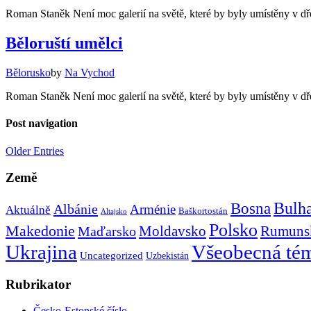
Roman Staněk Není moc galerií na světě, které by byly umístěny v d
Běloruští umělci
Bělorusko
by
Na Vychod
Roman Staněk Není moc galerií na světě, které by byly umístěny v d
Post navigation
Older Entries
Země
Bulh
Bosna
Albánie
Arménie
Aktuálně
Baškortostán
Altajsko
Polsko
Makedonie
Rumuns
Maďarsko
Moldavsko
Ukrajina
Všeobecná té
Uncategorized
Uzbekistán
Rubrikator
Česko-Estonské číslo