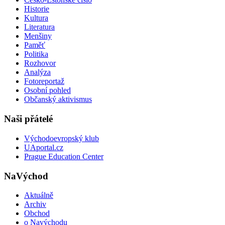
Historie
Kultura
Literatura
Menšiny
Paměť
Politika
Rozhovor
Analýza
Fotoreportaž
Osobní pohled
Občanský aktivismus
Naši přátelé
Východoevropský klub
UAportal.cz
Prague Education Center
NaVýchod
Aktuálně
Archiv
Obchod
o Navýchodu