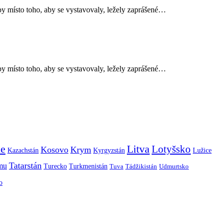
y místo toho, aby se vystavovaly, ležely zaprášené…
y místo toho, aby se vystavovaly, ležely zaprášené…
ie
Litva
Lotyšsko
Kosovo
Krym
Kazachstán
Kyrgyzstán
Lužice
Tatarstán
smu
Turecko
Turkmenistán
Tuva
Tádžikistán
Udmurtsko
o