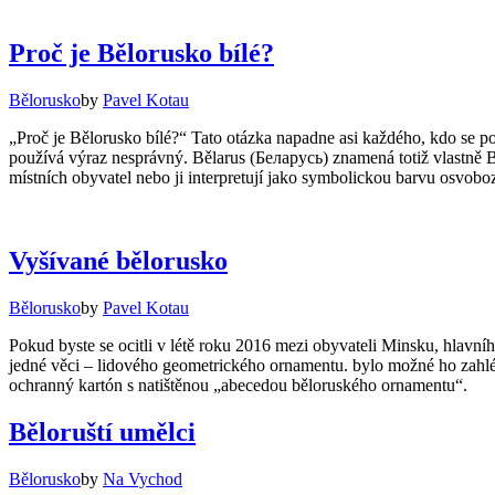
Proč je Bělorusko bílé?
Bělorusko
by
Pavel Kotau
„Proč je Bělorusko bílé?“ Tato otázka napadne asi každého, kdo se p
používá výraz nesprávný. Bělarus (Беларусь) znamená totiž vlastně Bíl
místních obyvatel nebo ji interpretují jako symbolickou barvu osvoboz
Vyšívané bělorusko
Bělorusko
by
Pavel Kotau
Pokud byste se ocitli v létě roku 2016 mezi obyvateli Minsku, hlavního
jedné věci – lidového geometrického ornamentu. bylo možné ho zahléd
ochranný kartón s natištěnou „abecedou běloruského ornamentu“.
Běloruští umělci
Bělorusko
by
Na Vychod