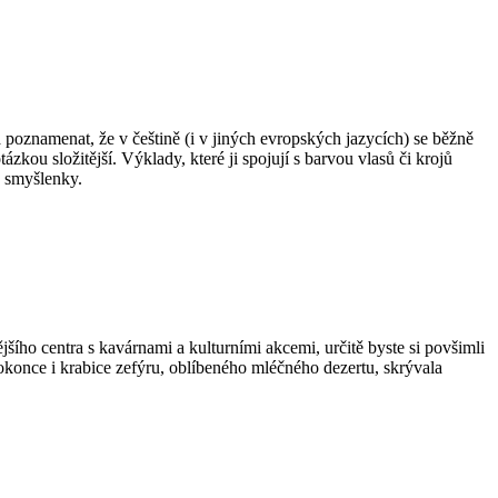
poznamenat, že v češtině (i v jiných evropských jazycích) se běžně
kou složitější. Výklady, které ji spojují s barvou vlasů či krojů
a smyšlenky.
jšího centra s kavárnami a kulturními akcemi, určitě byste si povšimli
konce i krabice zefýru, oblíbeného mléčného dezertu, skrývala