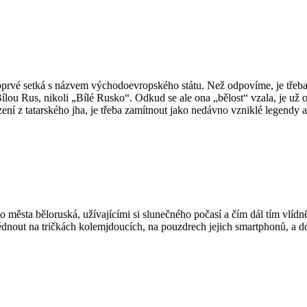
oprvé setká s názvem východoevropského státu. Než odpovíme, je třeba 
ou Rus, nikoli „Bílé Rusko“. Odkud se ale ona „bělost“ vzala, je už otáz
ení z tatarského jha, je třeba zamítnout jako nedávno vzniklé legendy 
 města běloruská, užívajícími si slunečného počasí a čím dál tím vlídně
nout na tričkách kolemjdoucích, na pouzdrech jejich smartphonů, a do