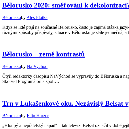
Bělorusko 2020: směřování k dekolonizaci
Bělorusko
by
Ales Plotka
Když se lidé ptají na současné Bělorusko, často je zajímá otázka jazyka
různými způsoby přispívaly, situace v Bělorusku je stále jedinečná, 
Bělorusko – země kontrastů
Bělorusko
by
Na Vychod
Čtyři redaktorky časopisu NaVýchod se vypravily do Běloruska a nap
Skorvid Programátoři a spol….
Trn v Lukašenkově oku. Nezávislý Belsat vy
Bělorusko
by
Filip Harzer
„Hloupý a nepřátelský nápad“ – tak televizi Belsat označil v době 