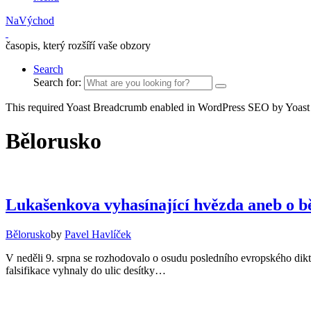
NaVýchod
časopis, který rozšíří vaše obzory
Search
Search for:
This required Yoast Breadcrumb enabled in WordPress SEO by Yoast
Bělorusko
Lukašenkova vyhasínající hvězda aneb o b
Bělorusko
by
Pavel Havlíček
V neděli 9. srpna se rozhodovalo o osudu posledního evropského dikt
falsifikace vyhnaly do ulic desítky…