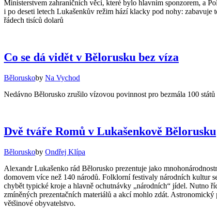
Ministerstvem zahraničních věcí, které bylo hlavním sponzorem, a Pol
i po deseti letech Lukašenkův režim hází klacky pod nohy: zabavuje t
řádech tisíců dolarů
Co se dá vidět v Bělorusku bez víza
Bělorusko
by
Na Vychod
Nedávno Bělorusko zrušilo vízovou povinnost pro bezmála 100 států s
Dvě tváře Romů v Lukašenkově Bělorusku
Bělorusko
by
Ondřej Klípa
Alexandr Lukašenko rád Bělorusko prezentuje jako mnohonárodnostní z
domovem více než 140 národů. Folklorní festivaly národních kultur se
chybět typické kroje a hlavně ochutnávky „národních“ jídel. Nutno říc
zmíněných prezentačních materiálů a akcí mohlo zdát. Astronomický p
většinové obyvatelstvo.