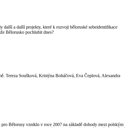
 další a další projekty, které k rozvoji běloruské sebeidentifikace
může Bělorusko pochlubit dnes?
 země. Tereza Soušková, Kristýna Boháčová, Eva Čeplová, Alexandra
um pro Bělorusy vzniklo v roce 2007 na základě dohody mezi polským