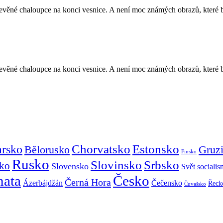
řevěné chaloupce na konci vesnice. A není moc známých obrazů, které b
řevěné chaloupce na konci vesnice. A není moc známých obrazů, které b
Chorvatsko
Estonsko
arsko
Gruz
Bělorusko
Finsko
Rusko
Slovinsko
Srbsko
ko
Slovensko
Svět sociali
mata
Česko
Černá Hora
Ázerbájdžán
Čečensko
Řeck
Čuvašsko