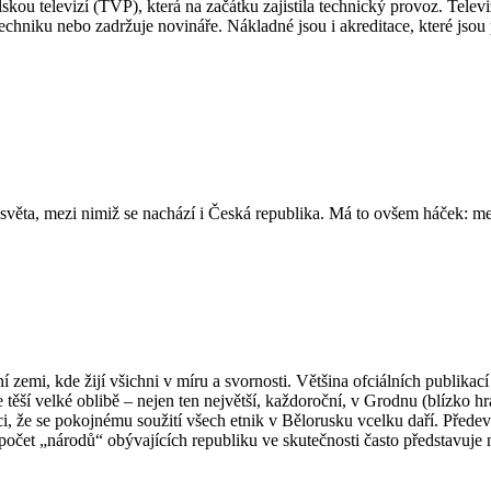
skou televizí (TVP), která na začátku zajistila technický provoz. Telev
echniku nebo zadržuje novináře. Nákladné jsou i akreditace, které jsou 
věta, mezi nimiž se nachází i Česká republika. Má to ovšem háček: me
emi, kde žijí všichni v míru a svornosti. Většina ofciálních publikac
 těší velké oblibě – nejen ten největší, každoroční, v Grodnu (blízko h
i, že se pokojnému soužití všech etnik v Bělorusku vcelku daří. Předevš
očet „národů“ obývajících republiku ve skutečnosti často představuje