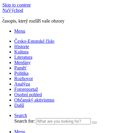
Skip to content
NaVýchod
časopis, který rozšíří vaše obzory
Menu
Česko-Estonské číslo
Historie
Kultura
Literatura
Menšiny
Paměť
Politika
Rozhovor
Analýza
Fotoreportaž
Osobní pohled
Občanský aktivismus
Další
Search
Search for:
Menu