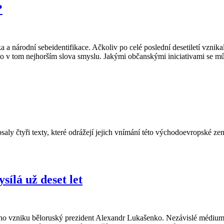
?
 a národní sebeidentifikace. Ačkoliv po celé poslední desetiletí vznikaly
a to v tom nejhorším slova smyslu. Jakými občanskými iniciativami se 
saly čtyři texty, které odrážejí jejich vnímání této východoevropské
sílá už deset let
jejího vzniku běloruský prezident Alexandr Lukašenko. Nezávislé médi