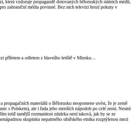
izi, která vzdoruje propagandě dotovaných běloruských státních médií,
pro zahraniční média povinné. Bez nich televizi hrozí pokuty v
zi příletem a odletem z hlavního letiště v Minsku…
í a propagačních materiálů o Bělorusku neopomene uvést, že je země
ranic s Polskem), ale i řada jeho menších nápodob po celé zemi. Nesmí
ím totiž tamější rozmanitost zdaleka není taková, jak by se ze
 nenápadnou skupinku nepatrného sibiřského etnika rozptýlenou mezi