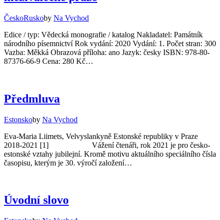
Česko
Rusko
by
Na Vychod
Edice / typ: Vědecká monografie / katalog Nakladatel: Památník
národního písemnictví Rok vydání: 2020 Vydání: 1. Počet stran: 300
Vazba: Měkká Obrazová příloha: ano Jazyk: česky ISBN: 978-80-
87376-66-9 Cena: 280 Kč…
Předmluva
Estonsko
by
Na Vychod
Eva-Maria Liimets, Velvyslankyně Estonské republiky v Praze
2018-2021 [1] Vážení čtenáři, rok 2021 je pro česko-
estonské vztahy jubilejní. Kromě motivu aktuálního speciálního čísla
časopisu, kterým je 30. výročí založení…
Úvodní slovo