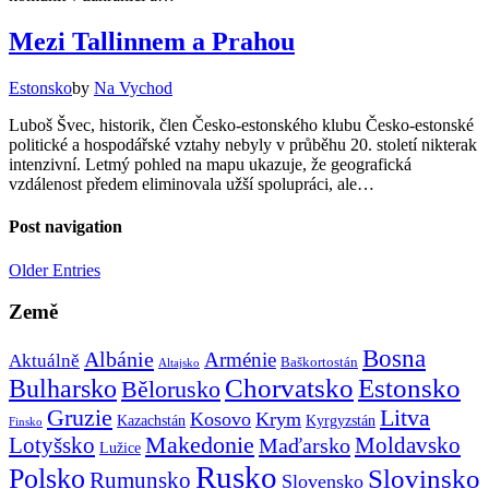
Mezi Tallinnem a Prahou
Estonsko
by
Na Vychod
Luboš Švec, historik, člen Česko-estonského klubu Česko-estonské
politické a hospodářské vztahy nebyly v průběhu 20. století nikterak
intenzivní. Letmý pohled na mapu ukazuje, že geografická
vzdálenost předem eliminovala užší spolupráci, ale…
Post navigation
Older Entries
Země
Bosna
Albánie
Arménie
Aktuálně
Baškortostán
Altajsko
Chorvatsko
Estonsko
Bulharsko
Bělorusko
Gruzie
Litva
Kosovo
Krym
Kazachstán
Kyrgyzstán
Finsko
Makedonie
Lotyšsko
Maďarsko
Moldavsko
Lužice
Rusko
Polsko
Slovinsko
Rumunsko
Slovensko