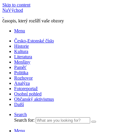
Skip to content
NaVýchod
časopis, který rozšíří vaše obzory
Menu
Česko-Estonské číslo
Historie
Kultura
Literatura
Menšiny
Paměť
Politika
Rozhovor
Analýza
Fotoreportaž
Osobní pohled
Občanský aktivismus
Další
Search
Search for:
Menu