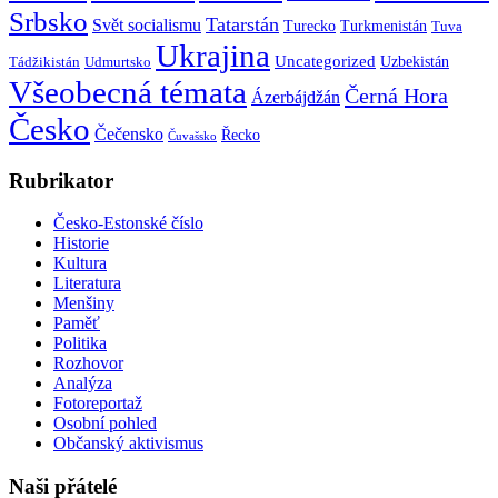
Srbsko
Tatarstán
Svět socialismu
Turecko
Turkmenistán
Tuva
Ukrajina
Uncategorized
Uzbekistán
Tádžikistán
Udmurtsko
Všeobecná témata
Černá Hora
Ázerbájdžán
Česko
Čečensko
Řecko
Čuvašsko
Rubrikator
Česko-Estonské číslo
Historie
Kultura
Literatura
Menšiny
Paměť
Politika
Rozhovor
Analýza
Fotoreportaž
Osobní pohled
Občanský aktivismus
Naši přátelé