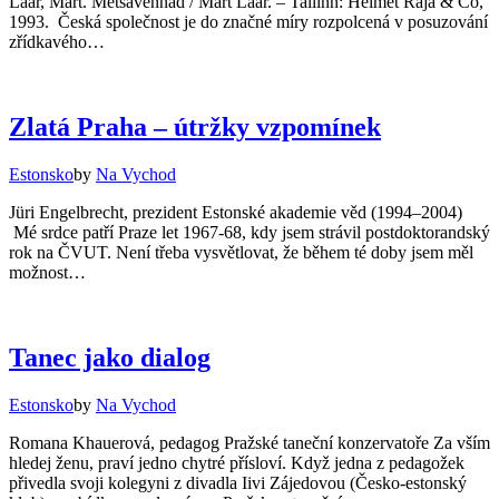
Laar, Mart. Metsavennad / Mart Laar. – Tallinn: Helmet Raja & Co,
1993. Česká společnost je do značné míry rozpolcená v posuzování
zřídkavého…
Zlatá Praha – útržky vzpomínek
Estonsko
by
Na Vychod
Jüri Engelbrecht, prezident Estonské akademie věd (1994–2004)
Mé srdce patří Praze let 1967-68, kdy jsem strávil postdoktorandský
rok na ČVUT. Není třeba vysvětlovat, že během té doby jsem měl
možnost…
Tanec jako dialog
Estonsko
by
Na Vychod
Romana Khauerová, pedagog Pražské taneční konzervatoře Za vším
hledej ženu, praví jedno chytré přísloví. Když jedna z pedagožek
přivedla svoji kolegyni z divadla Iivi Zájedovou (Česko-estonský