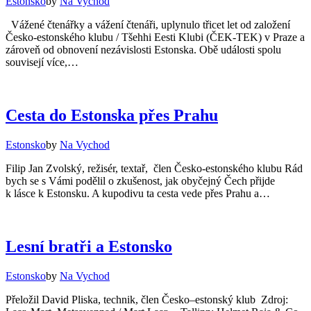
Estonsko
by
Na Vychod
Vážené čtenářky a vážení čtenáři, uplynulo třicet let od založení
Česko-estonského klubu / Tšehhi Eesti Klubi (ČEK-TEK) v Praze a
zároveň od obnovení nezávislosti Estonska. Obě události spolu
souvisejí více,…
Cesta do Estonska přes Prahu
Estonsko
by
Na Vychod
Filip Jan Zvolský, režisér, textař, člen Česko-estonského klubu Rád
bych se s Vámi podělil o zkušenost, jak obyčejný Čech přijde
k lásce k Estonsku. A kupodivu ta cesta vede přes Prahu a…
Lesní bratři a Estonsko
Estonsko
by
Na Vychod
Přeložil David Pliska, technik, člen Česko–estonský klub Zdroj: