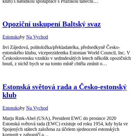
klub) s nabídkou spolupráce s Pražskou taneční…
Opoziční uskupení Baltský svaz
Estonsko
by
Na Vychod
Iivi Zájedová, politoložka/překladatelka, předsedkyně Česko-
estonského klubu, viceprezidentka Estonian World Council, Inc. V
Československu vzniklo v sedmdesátých letech několik opozičních
hnutí, z nichž bych se na tomto místě chtěla zmínit o…
Estonská světová rada a Česko-estonský
klub
Estonsko
by
Na Vychod
Marju Rink-Abel (USA), President EWC do prosince 2020
Estonská světová rada (EWC) existuje od roku 1954, kdy byla ve
Spojených státech založena za účelem sjednocení estonských
komunit v zahraničí a…