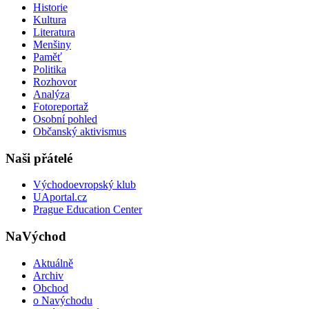
Historie
Kultura
Literatura
Menšiny
Paměť
Politika
Rozhovor
Analýza
Fotoreportaž
Osobní pohled
Občanský aktivismus
Naši přátelé
Východoevropský klub
UAportal.cz
Prague Education Center
NaVýchod
Aktuálně
Archiv
Obchod
o Navýchodu