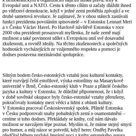
Evropské unii a NATO. Cestu k těmto cílům si začaly dláždit ihned
po vítězství demokracie, když v jedné zemi proběhla zpívající a ve
druhé sametová revoluce. Je zajímavé, že v obou státech zastávali
funkci prezidenta povoláním spisovatelé – v Estonsku Lennart Meri
a v Česku Václav Havel. Po Havlově návštěvě Estonska v roce
2000 oba prezidenti prosazovali myšlenku, že naše země mají
možnost a také povinnost sdílet s Evropskou unií své dosavadní
zkušenosti, a rovněž ideály. Na těchto zkušenostech a společných
hodnotách vycházejících ze vzájemného respektu a pomoci je
dodnes postavena mezinárodní spolupráce.
Silným bodem česko-estonských vztahů jsou kulturní kontakty,
které rozvíjejí čeští estofilové, výuka estonštiny na Masarykově
univerzitě v Brně, Česko-estonský klub v Praze a přátelé českého
jazyka a kultury v Estonsku. Je důležité připomenout, že i když
v době sovětské okupace byly česko-estonské vztahy přerušeny,
pokračovaly kontakty mezi vědci a lidmi z oblasti kultury.
V Estonsku pracoval Československý spolek. Přátelé Estonska
v Česku podporovali snahy pobaltských zemí o osamostatnění –
ceníme si toho dodnes. Překládaly se knihy, což nám dávalo
možnost se navzájem lépe poznat. Myslím si, že máme stejný smysl
pro humor, a můj názor se potvrdil, když herec Ondřej Pavelka
předčítal během pražské literární noci z knihy estonského autora