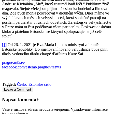
Andruse Kivirähka „Muž, který rozuměl hadí řeči.“ Publikum živě
reagovalo. Stejně vřele jsou přijímaná estonská hudební a filmová
díla. Zde bych mohla pokračovat v dlouhém výčtu. Dnes máme ve
svých hlavních městech velvyslanectví, která společně pracují na
posílení partnerství v různých odvětvích. Za estonské velvyslanectví
v Praze mám tu čest poděkovat všem partnerům, Česko-estonskému
klubu a přátelům Estonska, se kterými spolupracujeme již celé
století.
[1]
Od 26. 1. 2021 je Eva-Maria Liimets ministryní zahraničí
Estonské republiky. Do jmenování nového velvyslance bude plnit
úkoly vedoucího úřadu chargé d’affaires Katre Sai.
prague.mfa.ee
facebook.com/estemb.prague/?ref=ts
Tagged:
Česko-Estonské číslo
Leave a Comment
Napsat komentář
Vaše e-mailová adresa nebude zveřejněna.
Vyžadované informace
jsou označeny
*