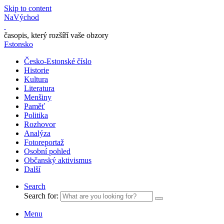
Skip to content
NaVýchod
časopis, který rozšíří vaše obzory
Estonsko
Česko-Estonské číslo
Historie
Kultura
Literatura
Menšiny
Paměť
Politika
Rozhovor
Analýza
Fotoreportaž
Osobní pohled
Občanský aktivismus
Další
Search
Search for:
Menu