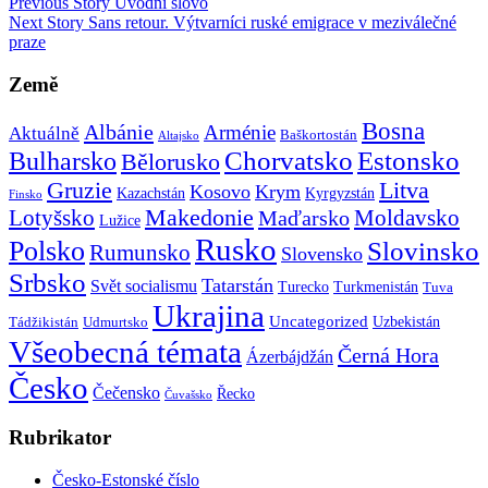
Previous Story
Úvodní slovo
Next Story
Sans retour. Výtvarníci ruské emigrace v meziválečné
praze
Země
Bosna
Albánie
Arménie
Aktuálně
Baškortostán
Altajsko
Chorvatsko
Estonsko
Bulharsko
Bělorusko
Gruzie
Litva
Kosovo
Krym
Kazachstán
Kyrgyzstán
Finsko
Makedonie
Lotyšsko
Maďarsko
Moldavsko
Lužice
Rusko
Polsko
Slovinsko
Rumunsko
Slovensko
Srbsko
Tatarstán
Svět socialismu
Turecko
Turkmenistán
Tuva
Ukrajina
Uncategorized
Uzbekistán
Tádžikistán
Udmurtsko
Všeobecná témata
Černá Hora
Ázerbájdžán
Česko
Čečensko
Řecko
Čuvašsko
Rubrikator
Česko-Estonské číslo