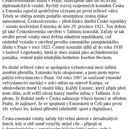
Česko-estonského klubu v Praze, oslavujeme také sto let trvání
diplomatických vztahů. Rychlý rozvoj vzájemných kontaktů Česka
a Estonska započal společnými výzvami po první světové válce.
Tehdy se oběma zemím podařilo strastiplnou cestou získat
samostatnost. Československo – předchůdce dnešní České republiky
– uznalo nezávislost Estonska
de iure
29. prosince 1921. Tou dobou
již také Československo otevřelo v Tallinnu konzulát. Začaly se tak
utvářet pevné vztahy mezi dvěma mladými republikami, což
následně vyústilo v otevření prvního estonského zastupitelského
úřadu v Praze v roce 1925. Čestný konzulát sídlil až do roku 1939
v budově Legiobanky, která je dnes známá jako architektonická
památka, vedené jejím tehdejším ředitelem Josefem Beckem.
Po druhé světové válce se spolupráce vybudovaná mezi našimi
zeměmi přerušila, Estonsko bylo okupované, a jsem proto teprve
pátým velvyslancem v Praze. Od roku 1997 se současné estonské
velvyslanectví nachází v srdci města na ostrově Kampa, ve
středověkém domě U modré lišky. Každý Estonec, který přijde před
tento dům, ucítí svěží závan hanzy starého města v Tallinnu. A to
přesto, že Baltské moře v Česku nahrazuje Vltava linoucí se středem
Prahy. Je zajímavé, že ve spojitosti s Estonskem si Češi jako první
věc vybaví les, krásná přírodní rašeliniště, sport a digitalizaci.
Česko-estonské vztahy začaly být velmi aktivní v devadesátých
letech, kdy si obě země vytyčily stejné cíle – připojit se
k demokratickým a organizacím hájícím lidská práva, tedy k