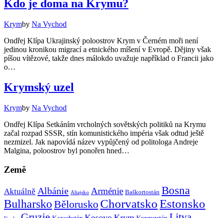
Kdo je doma na Krymu?
Krym
by
Na Vychod
Ondřej Klípa Ukrajinský poloostrov Krym v Černém moři není
jedinou kronikou migrací a etnického míšení v Evropě. Dějiny však
píšou vítězové, takže dnes málokdo uvažuje například o Francii jako
o…
Krymský uzel
Krym
by
Na Vychod
Ondřej Klípa Setkáním vrcholných sovětských politiků na Krymu
začal rozpad SSSR, stín komunistického impéria však odtud ještě
nezmizel. Jak napovídá název vypůjčený od politologa Andreje
Malgina, poloostrov byl ponořen hned…
Země
Bosna
Albánie
Arménie
Aktuálně
Baškortostán
Altajsko
Chorvatsko
Estonsko
Bulharsko
Bělorusko
Gruzie
Litva
Kosovo
Krym
Kazachstán
Kyrgyzstán