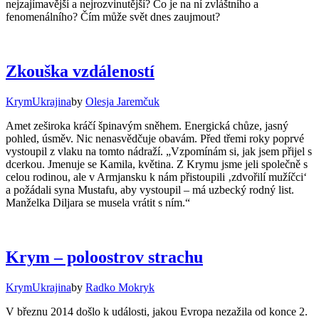
nejzajímavější a nejrozvinutější? Co je na ní zvláštního a
fenomenálního? Čím může svět dnes zaujmout?
Zkouška vzdáleností
Krym
Ukrajina
by
Olesja Jaremčuk
Amet zeširoka kráčí špinavým sněhem. Energická chůze, jasný
pohled, úsměv. Nic nenasvědčuje obavám. Před třemi roky poprvé
vystoupil z vlaku na tomto nádraží. „Vzpomínám si, jak jsem přijel s
dcerkou. Jmenuje se Kamila, květina. Z Krymu jsme jeli společně s
celou rodinou, ale v Armjansku k nám přistoupili ‚zdvořilí mužíčci‘
a požádali syna Mustafu, aby vystoupil – má uzbecký rodný list.
Manželka Diljara se musela vrátit s ním.“
Krym – poloostrov strachu
Krym
Ukrajina
by
Radko Mokryk
V březnu 2014 došlo k události, jakou Evropa nezažila od konce 2.