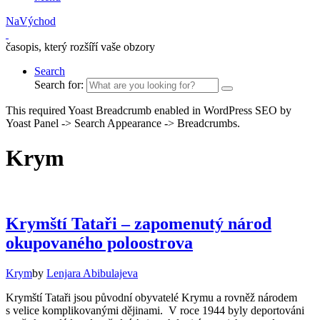
NaVýchod
časopis, který rozšíří vaše obzory
Search
Search for:
This required Yoast Breadcrumb enabled in WordPress SEO by
Yoast Panel -> Search Appearance -> Breadcrumbs.
Krym
Krymští Tataři – zapomenutý národ
okupovaného poloostrova
Krym
by
Lenjara Abibulajeva
Krymští Tataři jsou původní obyvatelé Krymu a rovněž národem
s velice komplikovanými dějinami. V roce 1944 byly deportováni