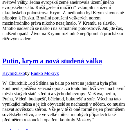
světové války. Jedna evropská země anektovala území jiného
evropského státu. Ruští „zelení mužíčci“ vstoupili na území
ukrajinského poloostrova Krym. Zanedlouho byl Krym slavnostně
připojen k Rusku. Brutální porušení veškerých norem
mezinárodního práva nikoho nezajímalo. V Kremlu se slavilo.
Mnoho nadšenců se našlo i na samotném poloostrově. Jak jde čas,
nadšení opadá. Život na Krymu rozhodně nepřipomíná procházku
růžovým sadem.
Putin, krym a nová studená válka
Krym
Rusko
by
Radko Mokryk
W. Churchill: „od Štětína na baltu po terst na jadranu byla přes
kontinent spuštěna železná opona. za touto linií leží všechna hlavní
města starých států střední a východní evropy: Varšava, berlín,
Praha, Vídeň, budapešť, bělehrad, bukurešť a sofe. Všechna tato
vynikající města a jejich obyvatelé se nacházejí v něčem, co musím
nazvat sovětskou sférou. Vše je v té či oné formě nejen předmětem
sovětského vlivu, ale ve velké míře a mnohých případech také
předmětem rostoucích opatření kontroly Moskvy.“