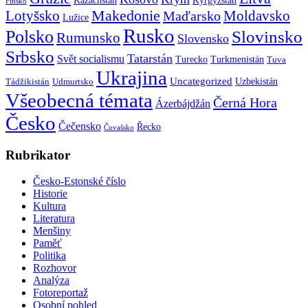
Finsko
Makedonie
Lotyšsko
Maďarsko
Moldavsko
Lužice
Rusko
Polsko
Slovinsko
Rumunsko
Slovensko
Srbsko
Tatarstán
Svět socialismu
Turecko
Turkmenistán
Tuva
Ukrajina
Uncategorized
Uzbekistán
Tádžikistán
Udmurtsko
Všeobecná témata
Černá Hora
Ázerbájdžán
Česko
Čečensko
Řecko
Čuvašsko
Rubrikator
Česko-Estonské číslo
Historie
Kultura
Literatura
Menšiny
Paměť
Politika
Rozhovor
Analýza
Fotoreportaž
Osobní pohled