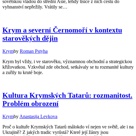
sovětskou vládou do střední Asie, tehdy tisíce z nich cestu do
vyhnanství nepřežily. Vrátily se…
Krym a severní Černomoří v kontextu
starověkých dějin
Krym
by
Roman Pstyha
Krym byl vždy, i ve starověku, významnou obchodní a strategickou
křižovatkou. Vzkvétal zde obchod, setkávaly se tu rozmanité kultury
a zuřily tu kruté boje.
Kultura Krymských Tatarů: rozmanitost.
Problém obrození
Krym
by
Anastasija Levkova
Proč o kultuře Krymských Tatarů málokdo ví nejen ve světě, ale i na
Ukrajině? Z jakých tradic vyrůstá? Které její žánry jsou