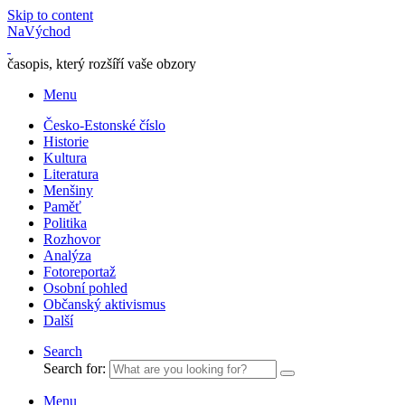
Skip to content
NaVýchod
časopis, který rozšíří vaše obzory
Menu
Česko-Estonské číslo
Historie
Kultura
Literatura
Menšiny
Paměť
Politika
Rozhovor
Analýza
Fotoreportaž
Osobní pohled
Občanský aktivismus
Další
Search
Search for:
Menu