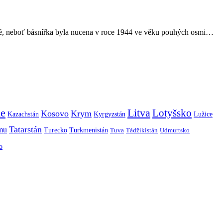
ámé, neboť básnířka byla nucena v roce 1944 ve věku pouhých osmi…
ie
Litva
Lotyšsko
Kosovo
Krym
Kazachstán
Kyrgyzstán
Lužice
Tatarstán
smu
Turecko
Turkmenistán
Tuva
Tádžikistán
Udmurtsko
o