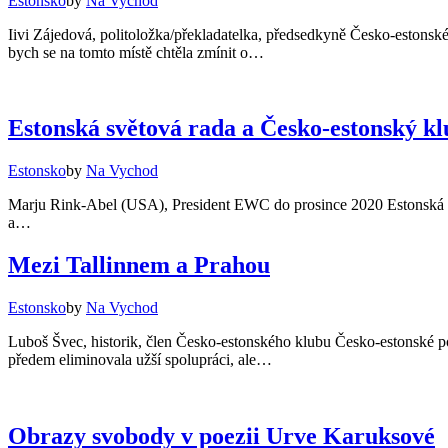
Estonsko
by
Na Vychod
Iivi Zájedová, politoložka/překladatelka, předsedkyně Česko-estonsk
bych se na tomto místě chtěla zmínit o…
Estonská světová rada a Česko-estonský kl
Estonsko
by
Na Vychod
Marju Rink-Abel (USA), President EWC do prosince 2020 Estonská sv
a…
Mezi Tallinnem a Prahou
Estonsko
by
Na Vychod
Luboš Švec, historik, člen Česko-estonského klubu Česko-estonské po
předem eliminovala užší spolupráci, ale…
Obrazy svobody v poezii Urve Karuksové