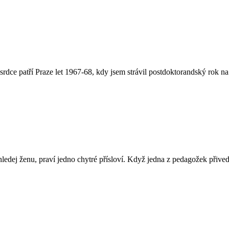
rdce patří Praze let 1967-68, kdy jsem strávil postdoktorandský rok 
ej ženu, praví jedno chytré přísloví. Když jedna z pedagožek přivedl