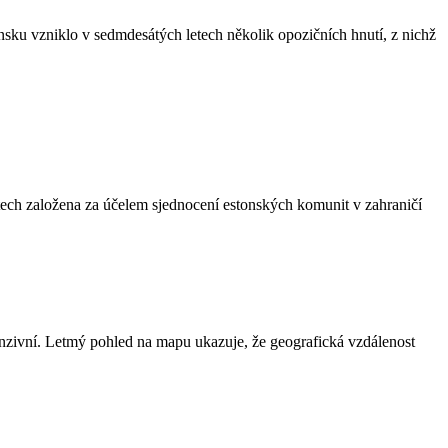
sku vzniklo v sedmdesátých letech několik opozičních hnutí, z nichž
ch založena za účelem sjednocení estonských komunit v zahraničí
tenzivní. Letmý pohled na mapu ukazuje, že geografická vzdálenost