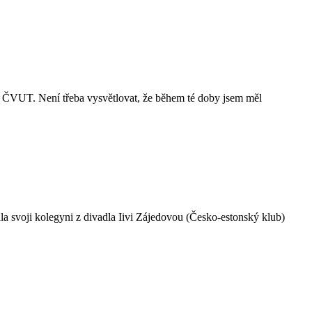
na ČVUT. Není třeba vysvětlovat, že během té doby jsem měl
a svoji kolegyni z divadla Iivi Zájedovou (Česko-estonský klub)