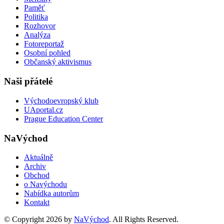
Paměť
Politika
Rozhovor
Analýza
Fotoreportaž
Osobní pohled
Občanský aktivismus
Naši přátelé
Východoevropský klub
UAportal.cz
Prague Education Center
NaVýchod
Aktuálně
Archiv
Obchod
o Navýchodu
Nabídka autorům
Kontakt
© Copyright 2026 by
NaVýchod
. All Rights Reserved.