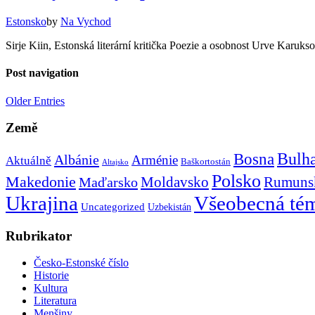
Estonsko
by
Na Vychod
Sirje Kiin, Estonská literární kritička Poezie a osobnost Urve Kar
Post navigation
Older Entries
Země
Bulh
Bosna
Albánie
Arménie
Aktuálně
Baškortostán
Altajsko
Polsko
Makedonie
Rumuns
Maďarsko
Moldavsko
Ukrajina
Všeobecná té
Uncategorized
Uzbekistán
Rubrikator
Česko-Estonské číslo
Historie
Kultura
Literatura
Menšiny