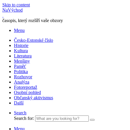
Skip to content
NaVýchod
časopis, který rozšíří vaše obzory
Menu
Česko-Estonské číslo
Historie
Kultura
Literatura
Menšiny
Paměť
Politika
Rozhovor
Analýza
Fotoreportaž
Osobní pohled
Občanský aktivismus
Další
Search
Search for:
Menu