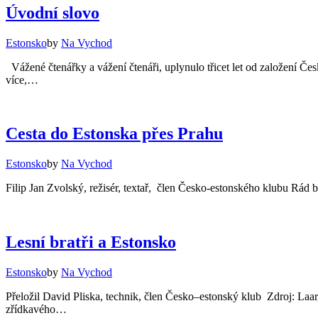
Úvodní slovo
Estonsko
by
Na Vychod
Vážené čtenářky a vážení čtenáři, uplynulo třicet let od založení Č
více,…
Cesta do Estonska přes Prahu
Estonsko
by
Na Vychod
Filip Jan Zvolský, režisér, textař, člen Česko-estonského klubu Rád 
Lesní bratři a Estonsko
Estonsko
by
Na Vychod
Přeložil David Pliska, technik, člen Česko–estonský klub Zdroj: Laa
zřídkavého…