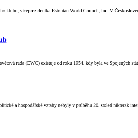
ého klubu, viceprezidentka Estonian World Council, Inc. V Českosloven
ub
ětová rada (EWC) existuje od roku 1954, kdy byla ve Spojených státe
litické a hospodářské vztahy nebyly v průběhu 20. století nikterak in