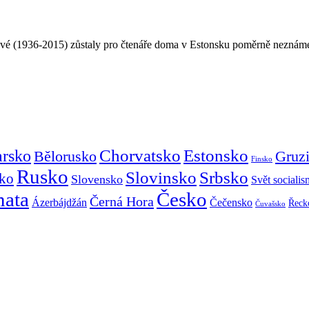
uksové (1936-2015) zůstaly pro čtenáře doma v Estonsku poměrně nezn
Chorvatsko
Estonsko
arsko
Gruz
Bělorusko
Finsko
Rusko
Slovinsko
Srbsko
ko
Slovensko
Svět sociali
mata
Česko
Černá Hora
Ázerbájdžán
Čečensko
Řeck
Čuvašsko