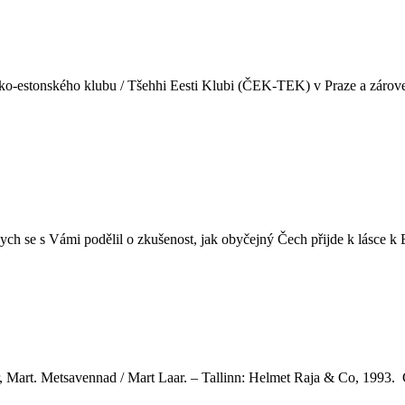
esko-estonského klubu / Tšehhi Eesti Klubi (ČEK-TEK) v Praze a zárove
bych se s Vámi podělil o zkušenost, jak obyčejný Čech přijde k lásce 
r, Mart. Metsavennad / Mart Laar. – Tallinn: Helmet Raja & Co, 1993.