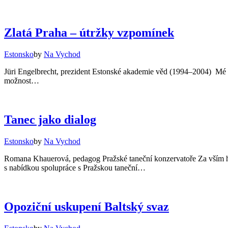
Zlatá Praha – útržky vzpomínek
Estonsko
by
Na Vychod
Jüri Engelbrecht, prezident Estonské akademie věd (1994–2004) Mé s
možnost…
Tanec jako dialog
Estonsko
by
Na Vychod
Romana Khauerová, pedagog Pražské taneční konzervatoře Za vším hled
s nabídkou spolupráce s Pražskou taneční…
Opoziční uskupení Baltský svaz