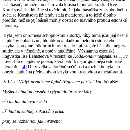
psát básně, protože mu učarovala krásná blonďatá kráska Urve
Karuksová. Je důležité si uvědomit, že jako básnířka ze svobodného
světa se Karuksová již tehdy stala metaforou, a to ještě dlouho
předtím, než se její básně mohly dostat do hlavního proudu estonské
literatury.
Byla jsem ohromena schopnostmi autorky, díky nimž jsou její básně
naplněny bohatstvím, hloubkou a hladkou melodií estonského
jazyka, jsou plné folklórních prvků, a to i přesto, že básnířka nejprve
studovala v němčině, a poté v angličtině. Významná estonská
lingvistka Ilse Lehisteová v recenzi ke
Kodakondur
napsala, že
„…
v
nové sbírce najdeme poezii, která patří k nejoriginálnější estonské
literatuře.“
[4]
Díky velké autorčině sečtělosti a rozhledu byla její
poezie naplněna překvapivou jazykovou kreativitou a metaforami.
V básni
Vždyť nezmizíme úplně
(Egas me päriselt kao ju
) píše:
Myšlenky budou básněmi rytými do březové kůry
oči budou duhová světla
uši budou slabiky kukaččího křiku
prsty se rozběhnou jak mravenci