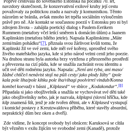
Poprvé cestovala do sovětského Estonska na počátku 70. let,
navzdory skutečnosti, že konzervativní exilové kruhy její cestu
považovaly za politickou zradu a nazvaly ji komunistkou. Těmto
názorům se bránila, avšak mnoho let trpěla sociálním vyloučením
právě pro ně. Ale kontakt se současnou poezií v Estonsku pro ni byl
zdrojem života – zahájila poetický dialog s Paulem-Eerikem
Rummem (metafory včel letící směrem k domácím úlům) a Jaanem
Kaplinskim (metafora bílého jetele). Napsala Kaplinskimu „Máte
zemi/mám pohádku“
[7]
, přiznala svou žárlivost kvůli tomu, že
Kaplinski žil ve své zemi, kde měl své kořeny, uprostřed svého
živého mateřského jazyka, kde si jeho národ velmi cenil jeho poezie.
Na druhou stranu byla autorka brzy vytržena z přirozeného prostředí
a převezena na cizí půdu, kde se snažila zachránit svou identitu a
učit své děti rodnému jazyku. Napsala: „
Není ani ryba, ani maso/
žádné chtíče/i nenávist stojí na půli cesty/ jako plody žáby“ (pole
kala pole liha/pole kihku pole iha/vihagi poolvirrel vindub/Konna
[8]
kombel
koevad)
v básni
„Kilplased“
ve sbírce
„Kodakondur“.
Připadala si jako obojživelník a snažila se vychovávat své děti také
jako obojživelníky nebo, jak je nazvala,
kilplapsi
(
slovní hříčka, kde
kilp
znamená štít, jenž je zde tvořen dětmi, ale v
Kilplased
vystupují
i komické postavy z Kreutzwaldova příběhu, které stavěly absurdní,
nepraktický dům bez oken a dveří
).
Zde vidíme, že koncept svobody byl obrácen: Karuksová se cítila
být vězněm v exilu žijícím ve svobodné zemi (Kanadě), protože