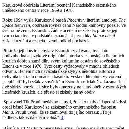
Karuksová obdržela Literární ocenění Kanadského estonského
uměleckého centra v roce 1969 a 1978.
Roku 1994 vyšla Karuksové báseň
Phoenix
v literární antologii
The
Space Between,
obdržela rovněž cenu Národní knihovny poezie. Ve
své rodné zemi, Estonsku, žádné ocenění nezískala, protože její
tvorba tam byla v podstatě neznámá. Teprve díky
Sbírce básní
získala uznání a respekt i zemi, odkud pocházela.
Přestože její poezie nebyla v Estonsku vydávána, byla tato
podivuhodná a jazykově originální autorka v estonských literárních
kruzích dobře známá díky svým kulturním cestám do sovětského
Estonska v roce 1970. Tyto cesty vyžadovaly v mnoha ohledech
odvahu. Během nich navázala úzké styky s několika Estonci a
ovlivnila tak řadu domácích básníků. Veškerá literatura vytvořená
„nepřáteli“ byla však v sovětském Estonsku oficiálně zakázána. Její
dvě sbírky poezie tak sice byly omezeny na tajný oběh v estonských
literárních kruzích, ale přesto si získaly jasný obdiv.
Spisovatel Tiit Pruuli nedávno napsal, že jako malý chlapec si kdysi
opsal básně Karuksové ze zakázaného emigrantského časopisu
Mana
. Pruuli uvedl, že se zamiloval do jejího obrazu: „To je
nádhera, tak vzdálená a volná.“
[3]
Básník Karl-Martin Sinijärv také uznal, že jako malý chlapec začal