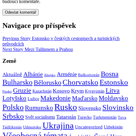
budoucí komentáře.
Navigace pro příspěvek
Previous Story
Estonsko v českých cestopisech a turistických
průvodcích
Next Story
Mezi Tallinnem a Prahou
Země
Bosna
Albánie
Arménie
Aktuálně
Baškortostán
Altajsko
Chorvatsko
Estonsko
Bulharsko
Bělorusko
Gruzie
Litva
Kosovo
Krym
Kazachstán
Kyrgyzstán
Finsko
Makedonie
Lotyšsko
Maďarsko
Moldavsko
Lužice
Rusko
Polsko
Slovinsko
Rumunsko
Slovensko
Srbsko
Tatarstán
Svět socialismu
Turecko
Turkmenistán
Tuva
Ukrajina
Uncategorized
Uzbekistán
Tádžikistán
Udmurtsko
Všeobecná témata