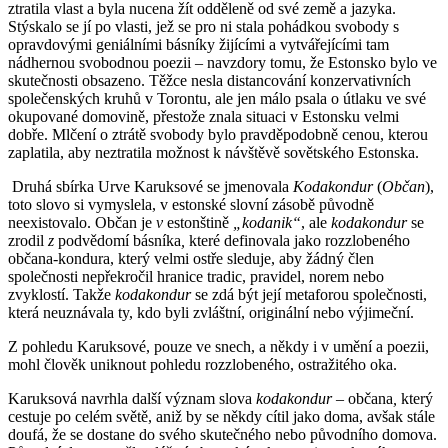
ztratila vlast a byla nucena žít odděleně od své země a jazyka.
Stýskalo se jí po vlasti, jež se pro ni stala pohádkou svobody s
opravdovými geniálními básníky žijícími a vytvářejícími tam
nádhernou svobodnou poezii – navzdory tomu, že Estonsko bylo ve
skutečnosti obsazeno. Těžce nesla distancování konzervativních
společenských kruhů v Torontu, ale jen málo psala o útlaku ve své
okupované domovině, přestože znala situaci v Estonsku velmi
dobře. Mlčení o ztrátě svobody bylo pravděpodobně cenou, kterou
zaplatila, aby neztratila možnost k návštěvě sovětského Estonska.
Druhá sbírka Urve Karuksové se jmenovala
Kodakondur
(
Občan
),
toto slovo si vymyslela, v estonské slovní zásobě původně
neexistovalo. Občan je
v
estonštině
„kodanik“
, ale
kodakondur
se
zrodil
z
podvědomí básníka
,
které definovala jako rozzlobeného
občana-kondura, který velmi ostře sleduje, aby žádný člen
společnosti nepřekročil hranice tradic, pravidel, norem nebo
zvyklostí. Takže
kodakondur
se zdá být její metaforou společnosti,
která neuznávala ty, kdo byli zvláštní, originální nebo výjimeční.
Z pohledu Karuksové, pouze ve snech, a někdy i v umění a poezii,
mohl člověk uniknout pohledu rozzlobeného, ostražitého oka.
Karuksová navrhla další význam slova
kodakondur
– občana
,
který
cestuje po celém světě, aniž by se někdy cítil jako doma, avšak stále
doufá, že se dostane do svého skutečného nebo původního domova.