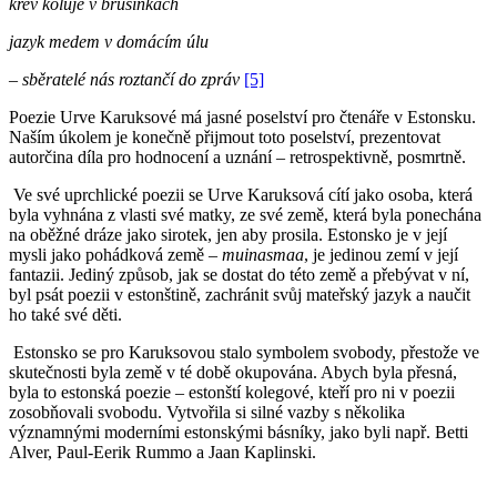
krev koluje v brusinkách
jazyk medem v domácím úlu
– sběratelé nás roztančí do zpráv
[5]
Poezie Urve Karuksové má jasné poselství pro čtenáře v Estonsku.
Naším úkolem je konečně přijmout toto poselství, prezentovat
autorčina díla pro hodnocení a uznání – retrospektivně, posmrtně.
Ve své uprchlické poezii se Urve Karuksová cítí jako osoba, která
byla vyhnána z vlasti své matky, ze své země, která byla ponechána
na oběžné dráze jako sirotek, jen aby prosila. Estonsko je v její
mysli jako pohádková země –
muinasmaa
, je jedinou zemí v její
fantazii. Jediný způsob, jak se dostat do této země a přebývat v ní,
byl psát poezii v estonštině, zachránit svůj mateřský jazyk a naučit
ho také své děti.
Estonsko se pro Karuksovou stalo symbolem svobody, přestože ve
skutečnosti byla země v té době okupována. Abych byla přesná,
byla to estonská poezie – estonští kolegové, kteří pro ni v poezii
zosobňovali svobodu. Vytvořila si silné vazby s několika
významnými moderními estonskými básníky, jako byli např. Betti
Alver, Paul-Eerik Rummo a Jaan Kaplinski.