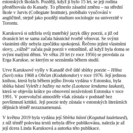
estonských školách. Později, když jí bylo 15 let, se její rodina
přestěhovala do Kanady. To přineslo zásadní změnu – na střední
škole v Jarvis (Collegiate Institute), probíhalo vyučování v
angličtině, stejně jako později studium sociologie na univerzitě v
Torontu.
Karuksová si udržela svůj mateřský jazyk díky poezii, a již od
dvanácti let se sama začala básnické tvorbě věnovat. Se svými
vlastními díly nebyla zpočátku spokojená. Řečeno jejími vlastními
slovy, „vážně“ začala psát poezii v estonštině, až když byla doma se
svými malými dětmi. Ve věku 20 let (v roce 1956) se provdala za
Erga Karukse, se kterým se seznámila během studií.
Urve Karuksové vyšly v Kanadě dvě útlé sbírky poezie
– Hlína
(Savi
) roku 1968 a
Občan
(
Kodakondor
) v roce 1976
.
Její jedinou
knihou, která byla během jejího života vydána v Estonsku, byla
sbírka básní
Vyletět z bažiny na nebe
(Laotusse lendama laukast
)
,
která se objevila krátce po obnovení nezávislosti Estonska v roce
1991. V porevoluční atmosféře však zůstala v podstatě bez
povšimnutí kritiků. Její poezie tedy zůstala v estonských literárních
dějinách téměř nezaznamenaná.
V květnu 2019 byla vydána její
Sbírka básní
(
Kogutud
luuletused
),
z níž téměř polovina textů nebyla dříve publikována, nalezla je až
její dcera Linda Karuksová a autorka této publikace.