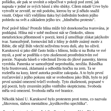
pořádku, ale pak se uvolnit a odpočívat v pokoji pod zemí, jak
napsala v jedné ze svých básní z této sbírky. Cílem mladé Urve bylo
vytvořit se zevnitř, ne mít podobu, kterou by se jí někdo snažil
vnutit. Odpor vůči vnějšímu tlaku byl ústředním bodem jejího
pohledu na svět a základem jejího tzv. „hliněného protestu“.
Proč právě hlína? Protože hlína může být donekonečna tvarována, je
poddajná. Hlína má v sobě možnost stát se čímkoliv, silnou
metaforickou přítomností v poezii, která jí umožňuje získat jakýkoliv
tvar. Samozřejmě, formování lidí z hlíny je dobře známý motiv z
Bible, dle nějž Bůh vdechl neživému tvoru duši, aby ho oživil.
Karuksová si jako dítě často hrála s hlínou, hrála si na Boha ve své
mysli, a poté se podělila o tyto zkušenosti prostřednictvím své
poezie. Napsala báseň o vdechnutí života do jílové panenky, kterou
vyrobila. Panenka se samozřejmě neprobudila, neožila. Básnířka
byla frustrovaná, zklamaná a odhodila hračku na zem. Ta se
rozletěla na kusy, které autorka posléze zakopala. A to bylo první
rozčarování z jejího pokusu stát se svobodnou jako Bůh, bylo to její
první uznání omezení tvůrčí svobody. Tyto zkušenosti, popsané v
její poezii, byly zrozením jejího vnitřního skepticismu. Svoboda
měla svá omezení. Svoboda měla své hranice.
Několik básní U. Karuksové bylo protestem proti tomu, co nazvala
„šikovnou, slabou mentalitou „kyslíkového uprchlíka“.