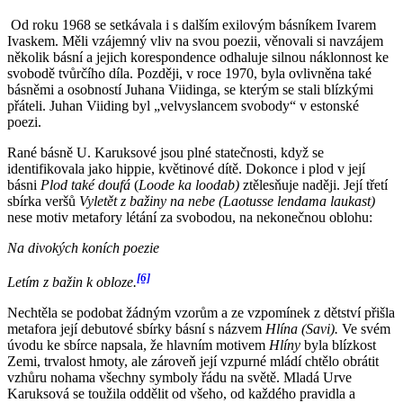
Od roku 1968 se setkávala i s dalším exilovým básníkem Ivarem
Ivaskem. Měli vzájemný vliv na svou poezii, věnovali si navzájem
několik básní a jejich korespondence odhaluje silnou náklonnost ke
svobodě tvůrčího díla. Později, v roce 1970, byla ovlivněna také
básněmi a osobností Juhana Viidinga, se kterým se stali blízkými
přáteli. Juhan Viiding byl „velvyslancem svobody“ v estonské
poezi.
Rané básně U. Karuksové jsou plné statečnosti, když se
identifikovala jako hippie, květinové dítě. Dokonce i plod v její
básni
Plod také doufá
(
Loode ka loodab)
ztělesňuje naději. Její třetí
sbírka veršů
Vyletět z bažiny na nebe
(Laotusse lendama laukast)
nese motiv metafory létání za svobodou, na nekonečnou oblohu:
Na divokých koních poezie
[6]
Letím z bažin k obloze.
Nechtěla se podobat žádným vzorům a ze vzpomínek z dětství přišla
metafora její debutové sbírky básní s názvem
Hlína (Savi).
Ve svém
úvodu ke sbírce napsala, že hlavním motivem
Hlíny
byla blízkost
Zemi, trvalost hmoty, ale zároveň její vzpurné mládí chtělo obrátit
vzhůru nohama všechny symboly řádu na světě. Mladá Urve
Karuksová se toužila oddělit od všeho, od každého pravidla a