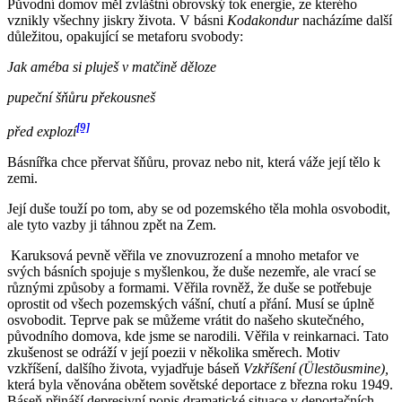
Původní domov měl zvláštní obrovský tok energie, ze kterého
vznikly všechny jiskry života. V básni
Kodakondur
nacházíme další
důležitou, opakující se metaforu svobody:
Jak améba si pluješ v matčině děloze
pupeční šňůru překousneš
[9]
před explozí
Básnířka chce přervat šňůru, provaz nebo nit, která váže její tělo k
zemi.
Její duše touží po tom, aby se od pozemského těla mohla osvobodit,
ale tyto vazby ji táhnou zpět na Zem.
Karuksová pevně věřila ve znovuzrození a mnoho metafor ve
svých básních spojuje s myšlenkou, že duše nezemře, ale vrací se
různými způsoby a formami. Věřila rovněž, že duše se potřebuje
oprostit od všech pozemských vášní, chutí a přání. Musí se úplně
osvobodit. Teprve pak se můžeme vrátit do našeho skutečného,
původního domova, kde jsme se narodili. Věřila v reinkarnaci. Tato
zkušenost se odráží v její poezii v několika směrech. Motiv
vzkříšení, dalšího života, vyjadřuje báseň
Vzkříšení
(Ülestõusmine),
která byla věnována obětem sovětské deportace z března roku 1949.
Báseň přináší depresivní popis dramatické situace v deportačních