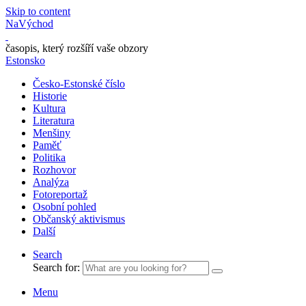
Skip to content
NaVýchod
časopis, který rozšíří vaše obzory
Estonsko
Česko-Estonské číslo
Historie
Kultura
Literatura
Menšiny
Paměť
Politika
Rozhovor
Analýza
Fotoreportaž
Osobní pohled
Občanský aktivismus
Další
Search
Search for:
Menu