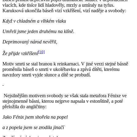
vlacích, kde tisíce lidí hladověly, mrzly a umíraly na tyfus.
Karuksová ukončila báseň vizí vzkříšení, vizí naděje a svobody:
Když v chladném a vlhkém vlaku
Umřeli jsme jeden druhému na klíně.
Deprimovaný národ nevěřil,
[10]
Že přijde vzkříšení
Motiv smrti se stal branou k reinkarnaci. V jiné verzi stejné básně
proměnila báseň o smrti v ukolébavku a zpívá dítěti, kterému
navzdory smrti vyjde slunce a dítě se probudí.
Nejsilnějším motivem svobody se však stala metafora Fénixe ve
stejnojmenné básni, kterou nejprve napsala v estonštině, a poté
přeložila do angličtiny:
Jako Fénix jsem shořela na popel
a z popela jsem se zrodila jinačí