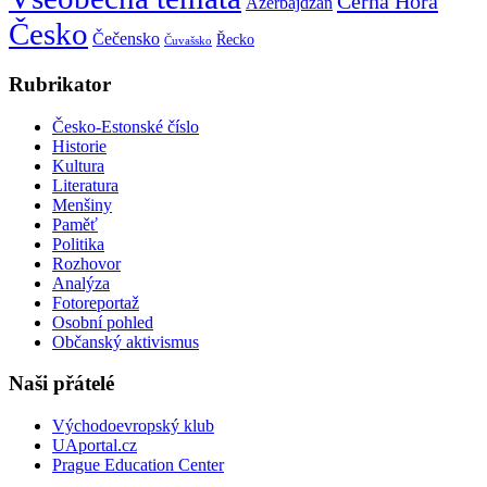
Černá Hora
Ázerbájdžán
Česko
Čečensko
Řecko
Čuvašsko
Rubrikator
Česko-Estonské číslo
Historie
Kultura
Literatura
Menšiny
Paměť
Politika
Rozhovor
Analýza
Fotoreportaž
Osobní pohled
Občanský aktivismus
Naši přátelé
Východoevropský klub
UAportal.cz
Prague Education Center