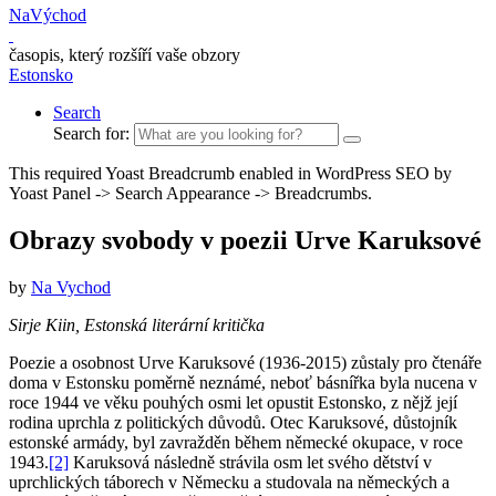
NaVýchod
časopis, který rozšíří vaše obzory
Estonsko
Search
Search for:
This required Yoast Breadcrumb enabled in WordPress SEO by
Yoast Panel -> Search Appearance -> Breadcrumbs.
Obrazy svobody v poezii Urve Karuksové
by
Na Vychod
Sirje Kiin, Estonská literární kritička
Poezie a osobnost Urve Karuksové (1936-2015) zůstaly pro čtenáře
doma v Estonsku poměrně neznámé, neboť básnířka byla nucena v
roce 1944 ve věku pouhých osmi let opustit Estonsko, z nějž její
rodina uprchla z politických důvodů. Otec Karuksové, důstojník
estonské armády, byl zavražděn během německé okupace, v roce
1943.
[2]
Karuksová následně strávila osm let svého dětství v
uprchlických táborech v Německu a studovala na německých a