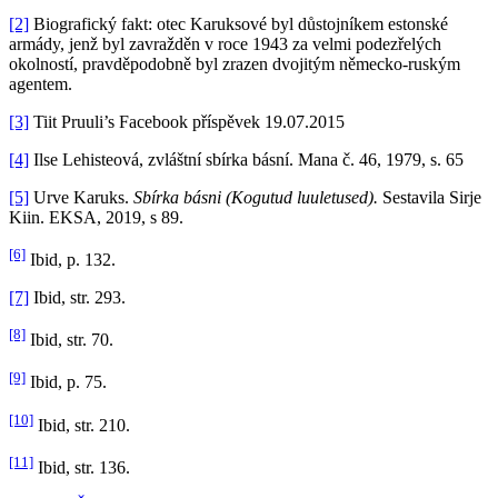
[2]
Biografický fakt: otec Karuksové byl důstojníkem estonské
armády, jenž byl zavražděn v roce 1943 za velmi podezřelých
okolností, pravděpodobně byl zrazen dvojitým německo-ruským
agentem.
[3]
Tiit Pruuli’s Facebook příspěvek 19.07.2015
[4]
Ilse Lehisteová, zvláštní sbírka básní. Mana č. 46, 1979, s. 65
[5]
Urve Karuks.
Sbírka básni
(Kogutud luuletused).
Sestavila Sirje
Kiin. EKSA, 2019, s 89.
[6]
Ibid, p. 132.
[7]
Ibid, str. 293.
[8]
Ibid, str. 70.
[9]
Ibid, p. 75.
[10]
Ibid, str. 210.
[11]
Ibid, str. 136.