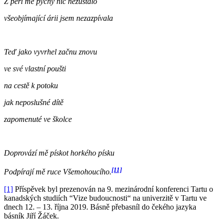
Z peří mé pýchy nic nezůstalo
všeobjímající árii jsem nezazpívala
Teď jako vyvrhel začnu znovu
ve své vlastní poušti
na cestě k potoku
jak neposlušné dítě
zapomenuté ve školce
Doprovází mě pískot horkého písku
[11]
Podpírají mě ruce Všemohoucího
.
[1]
Příspěvek byl prezenován na 9. mezinárodní konferenci Tartu o
kanadských studiích “Vize budoucnosti“ na univerzitě v Tartu ve
dnech 12. – 13. října 2019. Básně přebasníl do čekého jazyka
básník Jiří Žáček.