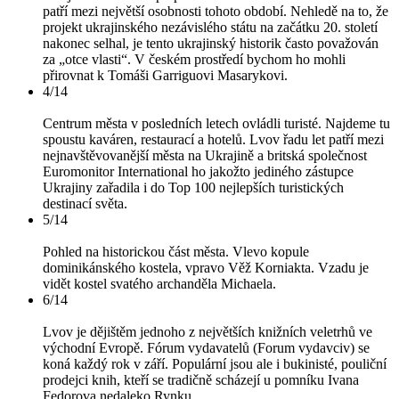
patří mezi největší osobnosti tohoto období. Nehledě na to, že
projekt ukrajinského nezávislého státu na začátku 20. století
nakonec selhal, je tento ukrajinský historik často považován
za „otce vlasti“. V českém prostředí bychom ho mohli
přirovnat k Tomáši Garriguovi Masarykovi.
4/14
Centrum města v posledních letech ovládli turisté. Najdeme tu
spoustu kaváren, restaurací a hotelů. Lvov řadu let patří mezi
nejnavštěvovanější města na Ukrajině a britská společnost
Euromonitor International ho jakožto jediného zástupce
Ukrajiny zařadila i do Top 100 nejlepších turistických
destinací světa.
5/14
Pohled na historickou část města. Vlevo kopule
dominikánského kostela, vpravo Věž Korniakta. Vzadu je
vidět kostel svatého archanděla Michaela.
6/14
Lvov je dějištěm jednoho z největších knižních veletrhů ve
východní Evropě. Fórum vydavatelů (Forum vydavciv) se
koná každý rok v září. Populární jsou ale i bukinisté, pouliční
prodejci knih, kteří se tradičně scházejí u pomníku Ivana
Fedorova nedaleko Rynku.