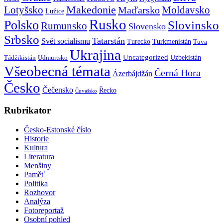
Makedonie
Lotyšsko
Maďarsko
Moldavsko
Lužice
Rusko
Polsko
Slovinsko
Rumunsko
Slovensko
Srbsko
Tatarstán
Svět socialismu
Turecko
Turkmenistán
Tuva
Ukrajina
Uncategorized
Uzbekistán
Tádžikistán
Udmurtsko
Všeobecná témata
Černá Hora
Ázerbájdžán
Česko
Čečensko
Řecko
Čuvašsko
Rubrikator
Česko-Estonské číslo
Historie
Kultura
Literatura
Menšiny
Paměť
Politika
Rozhovor
Analýza
Fotoreportaž
Osobní pohled