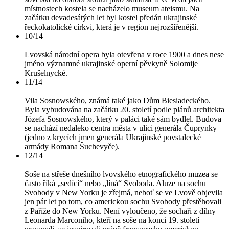
místnostech kostela se nacházelo museum ateismu. Na
začátku devadesátých let byl kostel předán ukrajinské
řeckokatolické církvi, která je v region nejrozšířenější.
10/14
Lvovská národní opera byla otevřena v roce 1900 a dnes nese
jméno významné ukrajinské operní pěvkyně Solomije
Krušelnycké.
11/14
Vila Sosnowského, známá také jako Dům Biesiadeckého.
Byla vybudována na začátku 20. století podle plánů architekta
Józefa Sosnowského, který v paláci také sám bydlel. Budova
se nachází nedaleko centra města v ulici generála Čuprynky
(jedno z krycích jmen generála Ukrajinské povstalecké
armády Romana Šuchevyče).
12/14
Soše na střeše dnešního lvovského etnografického muzea se
často říká „sedící“ nebo „líná“ Svoboda. Aluze na sochu
Svobody v New Yorku je zřejmá, neboť se ve Lvově objevila
jen pár let po tom, co americkou sochu Svobody přestěhovali
z Paříže do New Yorku. Není vyloučeno, že sochaři z dílny
Leonarda Marconiho, kteří na soše na konci 19. století