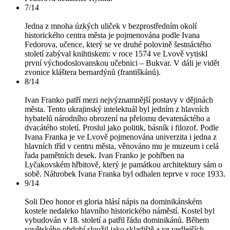
7/14
Jedna z mnoha úzkých uliček v bezprostředním okolí
historického centra města je pojmenována podle Ivana
Fedorova, učence, který se ve druhé polovině šestnáctého
století zabýval knihtiskem: v roce 1574 ve Lvově vytiskl
první východoslovanskou učebnici – Bukvar. V dáli je vidět
zvonice kláštera bernardýnů (františkánů).
8/14
Ivan Franko patří mezi nejvýznamnější postavy v dějinách
města. Tento ukrajinský intelektuál byl jedním z hlavních
hybatelů národního obrození na přelomu devatenáctého a
dvacátého století. Proslul jako politik, básník i filozof. Podle
Ivana Franka je ve Lvově pojmenována univerzita i jedna z
hlavních tříd v centru města, věnováno mu je muzeum i celá
řada pamětních desek. Ivan Franko je pohřben na
Lyčakovském hřbitově, který je památkou architektury sám o
sobě. Náhrobek Ivana Franka byl odhalen teprve v roce 1933.
9/14
Soli Deo honor et gloria hlásí nápis na dominikánském
kostele nedaleko hlavního historického náměstí. Kostel byl
vybudován v 18. století a patřil řádu dominikánů. Během
sovětského období sloužil jako skladiště a ve vedlejších