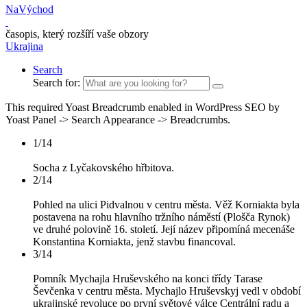
NaVýchod
časopis, který rozšíří vaše obzory
Ukrajina
Search
Search for:
This required Yoast Breadcrumb enabled in WordPress SEO by
Yoast Panel -> Search Appearance -> Breadcrumbs.
1/14
Socha z Lyčakovského hřbitova.
2/14
Pohled na ulici Pidvalnou v centru města. Věž Korniakta byla
postavena na rohu hlavního tržního náměstí (Plošča Rynok)
ve druhé polovině 16. století. Její název připomíná mecenáše
Konstantina Korniakta, jenž stavbu financoval.
3/14
Pomník Mychajla Hruševského na konci třídy Tarase
Ševčenka v centru města. Mychajlo Hruševskyj vedl v období
ukrajinské revoluce po první světové válce Centrální radu a