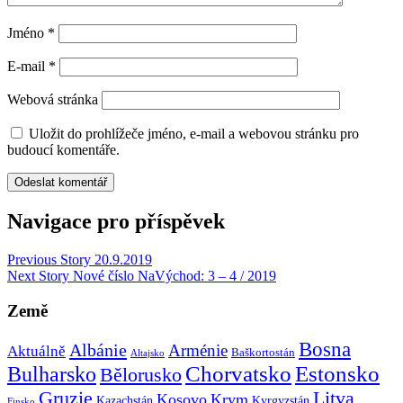
Jméno
*
E-mail
*
Webová stránka
Uložit do prohlížeče jméno, e-mail a webovou stránku pro
budoucí komentáře.
Navigace pro příspěvek
Previous Story
20.9.2019
Next Story
Nové číslo NaVýchod: 3 – 4 / 2019
Země
Bosna
Albánie
Arménie
Aktuálně
Baškortostán
Altajsko
Chorvatsko
Estonsko
Bulharsko
Bělorusko
Gruzie
Litva
Kosovo
Krym
Kazachstán
Kyrgyzstán
Finsko