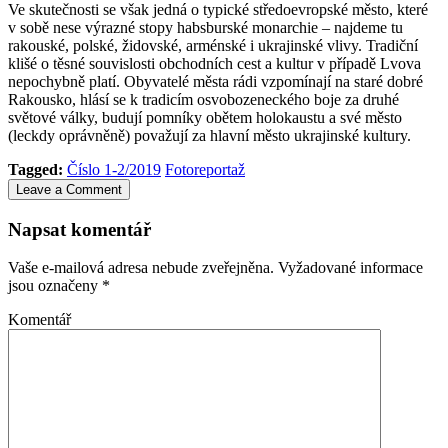
Ve skutečnosti se však jedná o typické středoevropské město, které
v sobě nese výrazné stopy habsburské monarchie – najdeme tu
rakouské, polské, židovské, arménské i ukrajinské vlivy. Tradiční
klišé o těsné souvislosti obchodních cest a kultur v případě Lvova
nepochybně platí. Obyvatelé města rádi vzpomínají na staré dobré
Rakousko, hlásí se k tradicím osvobozeneckého boje za druhé
světové války, budují pomníky obětem holokaustu a své město
(leckdy oprávněně) považují za hlavní město ukrajinské kultury.
Tagged:
Číslo 1-2/2019
Fotoreportaž
Leave a Comment
Napsat komentář
Vaše e-mailová adresa nebude zveřejněna.
Vyžadované informace
jsou označeny
*
Komentář