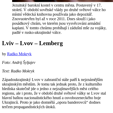
Jezuitský barokní kostel v centru města. Postavený v 17.
století. V období sovětské vlády po druhé světové válce ho
místní vědecká knihovna používala jako depozitář.
Znovuotevřen byl až v roce 2011. Dnes slouží i jako
posádkový chrám, ve kterém jsou vysvěcováni armádní
kaplani. V tomto chrámu probíhají i zádušní mše za vojáky,
padlé v rusko-ukrajinské válce.
Lviv – Lvov – Lemberg
by
Radko Mokryk
Foto: Andrij Šyljajev
Text: Radko Mokryk
Západoukrajinský Lvov v zahraniční stále patří k nejznámějším
ukrajinským městům. Je tomu tak jednak proto, že z kulturního
hlediska skutečně jde o jedno z nejzajímavějších měst celého
regionu, ale i proto, že v období druhé světové války se Lvov stal
hlavní baštou nacionalistického hnutí a osvobozeneckého boje
Ukrajinců. Proto je jako domnělá „opora banderovců“ dodnes
terčem propagandistických útoků.