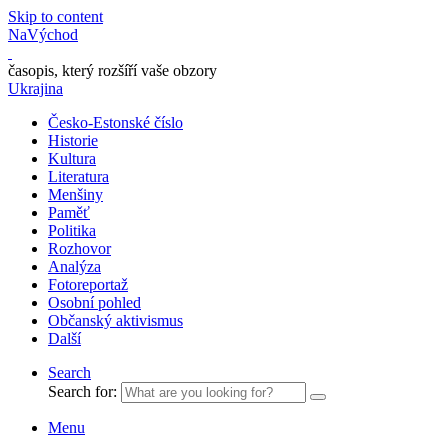
Skip to content
NaVýchod
časopis, který rozšíří vaše obzory
Ukrajina
Česko-Estonské číslo
Historie
Kultura
Literatura
Menšiny
Paměť
Politika
Rozhovor
Analýza
Fotoreportaž
Osobní pohled
Občanský aktivismus
Další
Search
Search for:
Menu