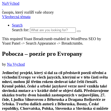
NaVýchod
časopis, který rozšíří vaše obzory
Všeobecná témata
Search
Search for:
This required Yoast Breadcrumb enabled in WordPress SEO by
Yoast Panel -> Search Appearance -> Breadcrumbs.
Pobocza – poezie pro Evropany
by
Na Vychod
Jedinečný projekt, který si dal za cíl představit poezii střední a
východní Evropy ve všech jazycích, kterými se v této části světa
mluví, mohou již třetím rokem sledovat také čeští čtenáři.
Kromě polské, české a srbské jazykové verze nově vznikla také
slovinská mutace a v krátké době se objeví další. Představujeme
ukázku tvorby dvou básníků zastoupených v nejnovějším, 27.
čísle, Ljudku Silnovovou z Běloruska a Dragana Boškoviće ze
Srbska. Tvorbu dalších autorů z Běloruska, Bosny, České
republiky, Chorvatska, Polska, Slovenska a Slovinska si můžete