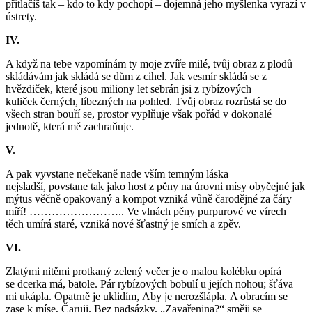
přitlačíš tak – kdo to kdy pochopí – dojemná jeho myšlenka vyrazí v
ústrety.
IV.
A když na tebe vzpomínám ty moje zvíře milé, tvůj obraz z plodů
skládávám jak skládá se dům z cihel. Jak vesmír skládá se z
hvězdiček, které jsou miliony let sebrán jsi z rybízových
kuliček černých, líbezných na pohled. Tvůj obraz rozrůstá se do
všech stran bouří se, prostor vyplňuje však pořád v dokonalé
jednotě, která mě zachraňuje.
V.
A pak vyvstane nečekaně nade vším temným láska
nejsladší, povstane tak jako host z pěny na úrovni mísy obyčejné jak
mýtus věčně opakovaný a kompot vzniká vůně čarodějné za čáry
míří! …………………….. Ve vlnách pěny purpurové ve vírech
těch umírá staré, vzniká nové šťastný je smích a zpěv.
VI.
Zlatými nitěmi protkaný zelený večer je o malou kolébku opírá
se dcerka má, batole. Pár rybízových bobulí u jejích nohou; šťáva
mi ukápla. Opatrně je uklidím, Aby je nerozšlápla. A obracím se
zase k míse, Čaruji. Bez nadsázky. „Zavařenina?“ směji se