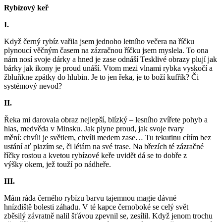
Rybízový keř
I.
Když černý rybíz vařila jsem jednoho letního večera na říčku
plynoucí věčným časem na zázračnou říčku jsem myslela. To ona
nám nosí svoje dárky a hned je zase odnáší Tesklivé obrazy plují jak
bárky jak ikony je proud unáší. Vtom mezi vlnami rybka vyskočí a
žbluňkne zpátky do hlubin. Je to jen řeka, je to boží kufřík? Či
systémový nevod?
II.
Řeka mi darovala obraz nejlepší, blízký – lesního zvířete pohyb a
hlas, medvěda v Minsku. Jak plyne proud, jak svoje tvary
mění: chvíli je světlem, chvíli medem zase… Tu tekutinu cítím bez
ustání ať plazím se, či létám na své trase. Na březích té zázračné
říčky rostou a kvetou rybízové keře uvidět dá se to dobře z
výšky okem, jež touží po nádheře.
III.
Mám ráda černého rybízu barvu tajemnou magie dávné
hnízdiště bolesti záhadu. V té kapce černoboké se celý svět
zběsilý závratně nalil šťávou zpevnil se, zesílil. Když jenom trochu