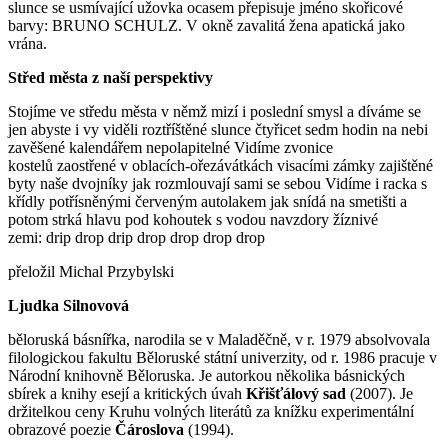
slunce se usmívající užovka ocasem přepisuje jméno skořicové
barvy: BRUNO SCHULZ. V okně zavalitá žena apatická jako
vrána.
Střed města z naší perspektivy
Stojíme ve středu města v němž mizí i poslední smysl a díváme se
jen abyste i vy viděli roztříštěné slunce čtyřicet sedm hodin na nebi
zavěšené kalendářem nepolapitelné Vidíme zvonice
kostelů zaostřené v oblacích-ořezávátkách visacími zámky zajištěné
byty naše dvojníky jak rozmlouvají sami se sebou Vidíme i racka s
křídly potřísněnými červeným autolakem jak snídá na smetišti a
potom strká hlavu pod kohoutek s vodou navzdory žíznivé
zemi: drip drop drip drop drop drop drop
přeložil Michal Przybylski
Ljudka Silnovová
běloruská básnířka, narodila se v Maladěčně, v r. 1979 absolvovala
filologickou fakultu Běloruské státní univerzity, od r. 1986 pracuje v
Národní knihovně Běloruska. Je autorkou několika básnických
sbírek a knihy esejí a kritických úvah
Křišťálový sad
(2007). Je
držitelkou ceny Kruhu volných literátů za knížku experimentální
obrazové poezie
Čároslova
(1994).