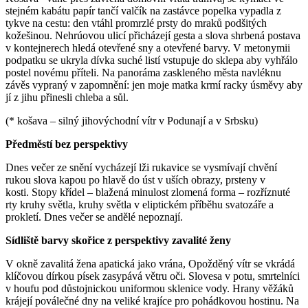
stejném kabátu papír tančí valčík na zastávce popelka vypadla z
tykve na cestu: den vtáhl promrzlé prsty do mraků podšitých
kožešinou. Nehrúovou ulicí přicházejí gesta a slova shrbená postava
v kontejnerech hledá otevřené sny a otevřené barvy. V metonymii
podpatku se ukryla dívka suché listí vstupuje do sklepa aby vyhřálo
postel novému příteli. Na panoráma zaskleného města navléknu
závěs vypraný v zapomnění: jen moje matka krmí racky úsměvy aby
jí z jihu přinesli chleba a sůl.
(* košava – silný jihovýchodní vítr v Podunají a v Srbsku)
Předměstí bez perspektivy
Dnes večer ze snění vycházejí lži rukavice se vysmívají chvění
rukou slova kapou po hlavě do úst v uších obrazy, prsteny v
kosti. Stopy křídel – blažená minulost zlomená forma – rozříznuté
rty kruhy světla, kruhy světla v eliptickém příběhu svatozáře a
prokletí. Dnes večer se andělé nepoznají.
Sídliště barvy skořice z perspektivy zavalité ženy
V okně zavalitá žena apatická jako vrána, Opožděný vítr se vkrádá
klíčovou dírkou písek zasypává větru oči. Slovesa v potu, smrtelníci
v houfu pod důstojnickou uniformou sklenice vody. Hrany věžáků
krájejí poválečné dny na veliké krajíce pro pohádkovou hostinu. Na