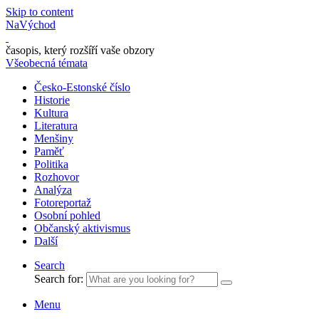
Skip to content
NaVýchod
časopis, který rozšíří vaše obzory
Všeobecná témata
Česko-Estonské číslo
Historie
Kultura
Literatura
Menšiny
Paměť
Politika
Rozhovor
Analýza
Fotoreportaž
Osobní pohled
Občanský aktivismus
Další
Search
Search for:
Menu