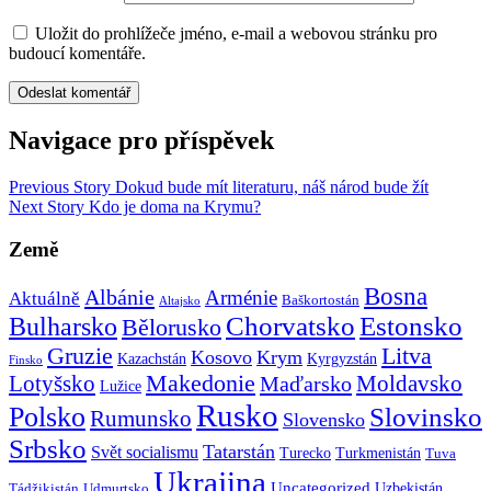
Uložit do prohlížeče jméno, e-mail a webovou stránku pro
budoucí komentáře.
Navigace pro příspěvek
Previous Story
Dokud bude mít literaturu, náš národ bude žít
Next Story
Kdo je doma na Krymu?
Země
Bosna
Albánie
Arménie
Aktuálně
Baškortostán
Altajsko
Chorvatsko
Estonsko
Bulharsko
Bělorusko
Gruzie
Litva
Kosovo
Krym
Kazachstán
Kyrgyzstán
Finsko
Makedonie
Lotyšsko
Maďarsko
Moldavsko
Lužice
Rusko
Polsko
Slovinsko
Rumunsko
Slovensko
Srbsko
Tatarstán
Svět socialismu
Turecko
Turkmenistán
Tuva
Ukrajina
Uncategorized
Uzbekistán
Tádžikistán
Udmurtsko