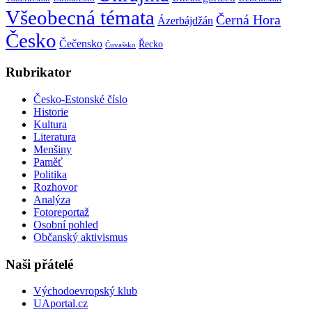
Všeobecná témata
Černá Hora
Ázerbájdžán
Česko
Čečensko
Řecko
Čuvašsko
Rubrikator
Česko-Estonské číslo
Historie
Kultura
Literatura
Menšiny
Paměť
Politika
Rozhovor
Analýza
Fotoreportaž
Osobní pohled
Občanský aktivismus
Naši přátelé
Východoevropský klub
UAportal.cz