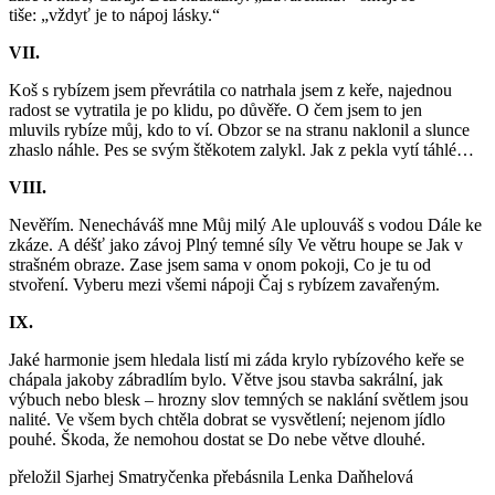
tiše: „vždyť je to nápoj lásky.“
VII.
Koš s rybízem jsem převrátila co natrhala jsem z keře, najednou
radost se vytratila je po klidu, po důvěře. O čem jsem to jen
mluvils rybíze můj, kdo to ví. Obzor se na stranu naklonil a slunce
zhaslo náhle. Pes se svým štěkotem zalykl. Jak z pekla vytí táhlé…
VIII.
Nevěřím. Nenecháváš mne Můj milý Ale uplouváš s vodou Dále ke
zkáze. A déšť jako závoj Plný temné síly Ve větru houpe se Jak v
strašném obraze. Zase jsem sama v onom pokoji, Co je tu od
stvoření. Vyberu mezi všemi nápoji Čaj s rybízem zavařeným.
IX.
Jaké harmonie jsem hledala listí mi záda krylo rybízového keře se
chápala jakoby zábradlím bylo. Větve jsou stavba sakrální, jak
výbuch nebo blesk – hrozny slov temných se naklání světlem jsou
nalité. Ve všem bych chtěla dobrat se vysvětlení; nejenom jídlo
pouhé. Škoda, že nemohou dostat se Do nebe větve dlouhé.
přeložil Sjarhej Smatryčenka přebásnila Lenka Daňhelová