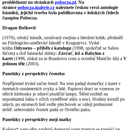
prohlédnout na stránkách
pobocza.pl
. Na
stránce
pobocza.igalerie.cz
naleznete českou verzi antologie
básníků, jejichž tvorba byla publikována v loňských číslech
časopisu Pobocza.
Dragan Bošković
(1970), srbský básník, uznávaný esejista a literární kritik, přednáší
na Filologicko-umělecké fakultě v Kragujevci. Vydal
knihu
Odysseus – příběh z katalogu
(1998, společně se Sašou
Ilićem) a dvě básnické sbírky:
Závrať, lež a Babylon z
karet
(1998, získal za ni Brankovu cenu a ocenění Matićův šál) a
V
jednom těle
(2003).
Paneláky z perspektivy česneku
Nepříjemné trvání začne hned: Na zem padají domečky z karet v
úmrtních oznámeních zvyky a lidé. Papíroví draci se vznesou ze
střech klobouky je zdraví pouliční lampy. Štěstí rozbité na
nepodstatná fakta v očích vyměřené stíny a noci. Hodiny krouží po
zdech, po stromech listí vedle plechovek se válejí probuzené
deště: sebevrahův česnek padá ze čtvrtého patra.
Paneláky z perspektivy mojí matky
Košava* vane přes zavřená domovní vrata tramvaj se kymácí ve