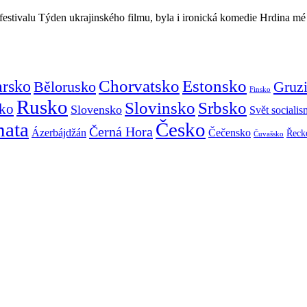
 festivalu Týden ukrajinského filmu, byla i ironická komedie Hrdina 
Chorvatsko
Estonsko
arsko
Gruz
Bělorusko
Finsko
Rusko
Slovinsko
Srbsko
ko
Slovensko
Svět sociali
mata
Česko
Černá Hora
Ázerbájdžán
Čečensko
Řeck
Čuvašsko