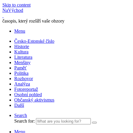
Skip to content
NaVýchod
časopis, který rozšíří vaše obzory
Menu
Česko-Estonské číslo
Historie
Kultura
Literatura
Menšiny
Paměť
Politika
Rozhovor
Analýza
Fotoreportaž
Osobní pohled
Občanský aktivismus
Další
Search
Search for:
Menu