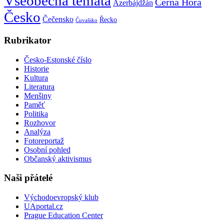
Všeobecná témata
Černá Hora
Ázerbájdžán
Česko
Čečensko
Řecko
Čuvašsko
Rubrikator
Česko-Estonské číslo
Historie
Kultura
Literatura
Menšiny
Paměť
Politika
Rozhovor
Analýza
Fotoreportaž
Osobní pohled
Občanský aktivismus
Naši přátelé
Východoevropský klub
UAportal.cz
Prague Education Center