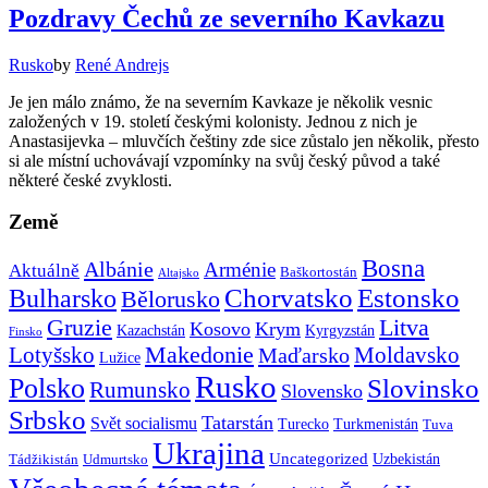
Pozdravy Čechů ze severního Kavkazu
Rusko
by
René Andrejs
Je jen málo známo, že na severním Kavkaze je několik vesnic
založených v 19. století českými kolonisty. Jednou z nich je
Anastasijevka – mluvčích češtiny zde sice zůstalo jen několik, přesto
si ale místní uchovávají vzpomínky na svůj český původ a také
některé české zvyklosti.
Země
Bosna
Albánie
Arménie
Aktuálně
Baškortostán
Altajsko
Chorvatsko
Estonsko
Bulharsko
Bělorusko
Gruzie
Litva
Kosovo
Krym
Kazachstán
Kyrgyzstán
Finsko
Makedonie
Lotyšsko
Maďarsko
Moldavsko
Lužice
Rusko
Polsko
Slovinsko
Rumunsko
Slovensko
Srbsko
Tatarstán
Svět socialismu
Turecko
Turkmenistán
Tuva
Ukrajina
Uncategorized
Uzbekistán
Tádžikistán
Udmurtsko