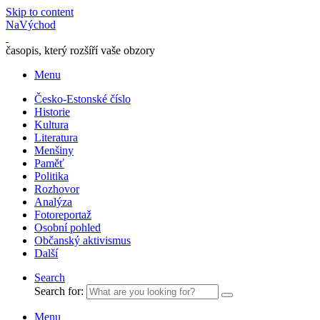
Skip to content
NaVýchod
časopis, který rozšíří vaše obzory
Menu
Česko-Estonské číslo
Historie
Kultura
Literatura
Menšiny
Paměť
Politika
Rozhovor
Analýza
Fotoreportaž
Osobní pohled
Občanský aktivismus
Další
Search
Search for:
Menu