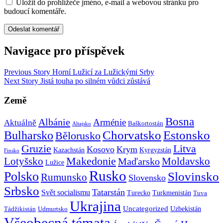
Uložit do prohlížeče jméno, e-mail a webovou stránku pro
budoucí komentáře.
Navigace pro příspěvek
Previous Story
Horní Lužicí za Lužickými Srby
Next Story
Jistá touha po silném vůdci zůstává
Země
Bosna
Albánie
Arménie
Aktuálně
Baškortostán
Altajsko
Chorvatsko
Estonsko
Bulharsko
Bělorusko
Gruzie
Litva
Kosovo
Krym
Kazachstán
Kyrgyzstán
Finsko
Makedonie
Lotyšsko
Maďarsko
Moldavsko
Lužice
Rusko
Polsko
Slovinsko
Rumunsko
Slovensko
Srbsko
Tatarstán
Svět socialismu
Turecko
Turkmenistán
Tuva
Ukrajina
Uncategorized
Uzbekistán
Tádžikistán
Udmurtsko
Všeobecná témata