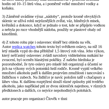
hodin od 10–15 litrů vína, a i poměrně velké množství vodky a
koňaku.
3) Záměrně uvádíme výraz „nádoby“, protože kromě obvyklých
sklenic se užívá rohů nejrůznějších zvířat, váz, hliněných misek,
květníků a dokonce, když se jednalo o tost, kde se připíjelo vodkou
a nebyla po ruce vhodnější nádoba, použily se plastové obaly od
kinofilmů.
4) Z tohoto rohu pije i oslavenec téměř bez ohledu na věk.
Autor
replica watches
tohoto textu byl svědkem oslavy, na níž 16
letý mladík vypil do dna přibližně 1,5 litrový roh vína. Jeho výkon,
který nešťastný oslavenec zvládl navzdory viditelnému nutkání ke
zvracení, byl oceněn hlasitými pokřiky. Z našeho hlediska je
pozoruhodné, že tyto oslavy pro mladé lidi organizují a účastní se
jich na výkony svých potomků hrdí rodiče. Kromě vypití velkého
množství alkoholu patří k dalším projevům zmužilosti i tancování s
židličkou v zubech. Na židličce je navíc položen talíř s chačapury a
láhev vína. K dalšímu rozptýlení slouží různé způsoby pití tvrdého
alkoholu, jako například pití ze dvou skleniček najednou, v různých
předklonech a dalších, co nejvíce nepohodlných polohách.
autor pracuje pro organizaci Člověk v tísni