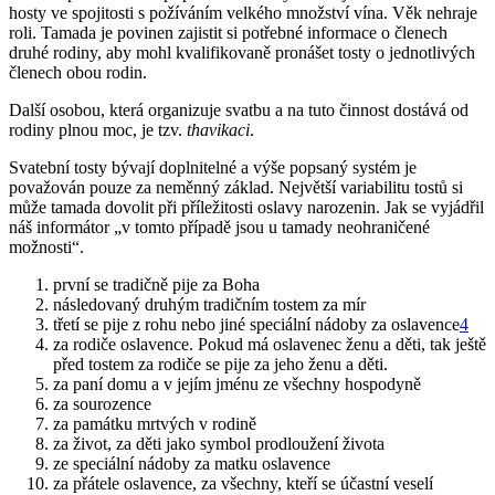
hosty ve spojitosti s požíváním velkého množství vína. Věk nehraje
roli. Tamada je povinen zajistit si potřebné informace o členech
druhé rodiny, aby mohl kvalifikovaně pronášet tosty o jednotlivých
členech obou rodin.
Další osobou, která organizuje svatbu a na tuto činnost dostává od
rodiny plnou moc, je tzv.
thavikaci
.
Svatební tosty bývají doplnitelné a výše popsaný systém je
považován pouze za neměnný základ. Největší varia­bilitu tostů si
může tamada dovolit při příležitosti oslavy narozenin. Jak se vyjádřil
náš informátor „v tomto případě jsou u tamady neohraničené
možnosti“.
první se tradičně pije za Boha
následovaný druhým tradičním tostem za mír
třetí se pije z rohu nebo jiné speciální nádoby za oslavence
4
za rodiče oslavence. Pokud má oslavenec ženu a děti, tak ještě
před tostem za rodiče se pije za jeho ženu a děti.
za paní domu a v jejím jménu ze všechny hospodyně
za sourozence
za památku mrtvých v rodině
za život, za děti jako symbol prodloužení života
ze speciální nádoby za matku oslavence
za přátele oslavence, za všechny, kteří se účastní veselí