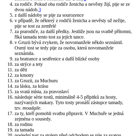
za rodiče. Pokud oba rodiče ženicha a nevěsty žijí, pije se ze
dvou nádob.
3
z další nádoby se pije za sourozence
v případě, že některý z rodičů ženicha a nevěsty už nežije,
pije se tost za zemřelé
za prarodiče, za další předky. Jestliže jsou na svatbě přítomni,
říká tamada tento tost za jejich tance.
v Gruzii bývá zvykem, že novomanžele někdo seznámil.
Osmý tost se tedy pije za osobu, která novomanžele
seznámila.
za bratrance a sestřenice a další blízké osoby
za strýce a tety
za děti
za kmotry
za Gruzii, za Muchuru
za lásku, za krásu
za svatá místa, za pravoslaví
následuje série tostů, minimálně 4-5 přípitků za hosty,
nazývaných makary. Tyto tosty pronáší zástupce tamady,
tzv.
moadgile
.
za ty, kteří pomohli svatbu připravit. V Muchuře se jedná
zejména o sousedy.
za rodinu
za tamadu
poslední tost za stolem před odchodem se pije za svatou