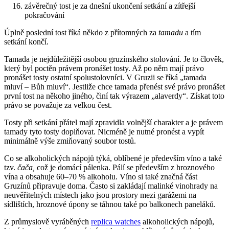
závěrečný tost je za dnešní ukončení setkání a zítřejší
pokračování
Úplně poslední tost říká někdo z přítomných za
tamadu
a tím
setkání končí.
Tamada je nejdůležitější osobou gruzínského stolování. Je to člověk,
který byl poctěn právem pronášet tosty. Až po něm mají právo
pronášet tosty ostatní spolustolovníci. V Gruzii se říká „tamada
mluví – Bůh mluví“. Jestliže chce tamada přenést své právo pronášet
první tost na někoho jiného, činí tak výrazem „alaverdy“. Získat toto
právo se považuje za velkou čest.
Tosty při setkání přátel mají zpravidla volnější charakter a je právem
tamady tyto tosty doplňovat. Nicméně je nutné pronést a vypít
minimálně výše zmiňovaný soubor tostů.
Co se alkoholických nápojů týká, oblíbené je především víno a také
tzv.
čača,
což je domácí pálenka. Pálí se především z hroznového
vína a obsahuje 60–70 % alkoholu. Víno si také značná část
Gruzínů připravuje doma. Často si zakládají malinké vinohrady na
neuvěřitelných místech jako jsou prostory mezi garážemi na
sídlištích, hroznové úpony se táhnou také po balkonech paneláků.
Z průmyslově vyráběných
replica watches
alkoholických nápojů,