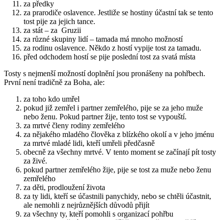
za předky
za prarodiče oslavence. Jestliže se hostiny účastní tak se tento
tost pije za jejich tance.
za stát – za Gruzii
za různé skupiny lidí – tamada má mnoho možností
za rodinu oslavence. Někdo z hostí vypije tost za tamadu.
před odchodem hostí se pije poslední tost za svatá místa
Tosty s nejmenší možností doplnění jsou pronášeny na pohřbech.
První není tradičně za Boha, ale:
za toho kdo umřel
pokud již zemřel i partner zemřelého, pije se za jeho muže
nebo ženu. Pokud partner žije, tento tost se vypouští.
za mrtvé členy rodiny zemřelého
za nějakého mladého člověka z blízkého okolí a v jeho jménu
za mrtvé mladé lidi, kteří umřeli předčasně
obecně za všechny mrtvé. V tento moment se začínají pít tosty
za živé.
pokud partner zemřelého žije, pije se tost za muže nebo ženu
zemřelého
za děti, prodloužení života
za ty lidi, kteří se účastnili panychidy, nebo se chtěli účastnit,
ale nemohli z nejrůznějších důvodů přijít
za všechny ty, kteří pomohli s organizací pohřbu