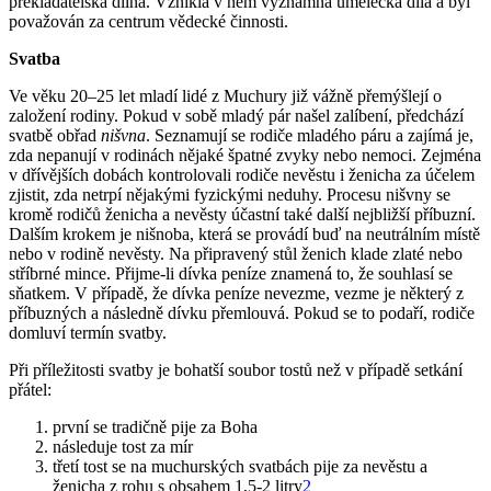
překladatelská dílna. Vznikla v něm významná umělecká díla a byl
považován za centrum vědecké činnosti.
Svatba
Ve věku 20–25 let mladí lidé z Muchury již vážně pře­mýšlejí o
založení rodiny. Pokud v sobě mladý pár našel zalíbení, předchází
svatbě obřad
nišvna
. Seznamují se rodiče mladého páru a zajímá je,
zda nepanují v rodinách nějaké špatné zvyky nebo nemoci. Zejména
v dřívějších dobách kontrolovali rodiče nevěstu i ženicha za účelem
zjistit, zda netrpí nějakými fyzickými neduhy. Procesu nišvny se
kromě rodičů ženicha a nevěsty účastní také další nejbližší příbuzní.
Dalším krokem je nišnoba, která se provádí buď na neutrálním místě
nebo v rodině nevěsty. Na připravený stůl ženich klade zlaté nebo
stříbrné mince. Přijme-li dívka peníze znamená to, že souhlasí se
sňatkem. V případě, že dívka peníze nevezme, vezme je některý z
příbuzných a následně dívku přemlouvá. Pokud se to podaří, rodiče
domluví termín svatby.
Při příležitosti svatby je bohatší soubor tostů než v případě setkání
přátel:
první se tradičně pije za Boha
následuje tost za mír
třetí tost se na muchurských svatbách pije za nevěstu a
ženicha z rohu s obsahem 1,5-2 litry
2