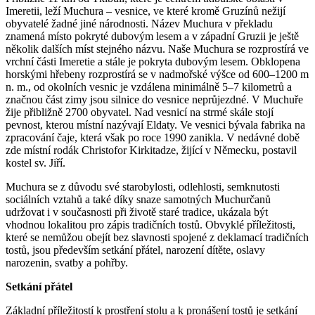
Imeretii, leží Muchura – vesnice, ve které kromě Gruzínů nežijí
obyvatelé žadné jiné národnosti. Název Muchura v překladu
znamená místo pokryté dubo­vým lesem a v západní Gruzii je ještě
několik dalších míst stejného názvu. Naše Muchura se rozprostírá ve
vrchní části Imeretie a stále je pokryta dubovým lesem. Obklo­pena
horskými hřebeny rozprostírá se v nadmořské výšce od 600–1200 m
n. m., od okolních vesnic je vzdálena mini­málně 5–7 kilometrů a
značnou část zimy jsou silnice do vesnice neprůjezdné. V Muchuře
žije přibližně 2700 obyvatel. Nad vesnicí na strmé skále stojí
pevnost, kterou místní nazývají Eldaty. Ve vesnici bývala fabrika na
zpracování čaje, která však po roce 1990 zanikla. V nedávné době
zde místní rodák Christofor Kirkitadze, žijící v Německu, postavil
kostel sv. Jiří.
Muchura se z důvodu své starobylosti, odlehlosti, semknutosti
sociálních vztahů a také díky snaze samotných Muchurčanů
udržovat i v současnosti při životě staré tradice, ukázala být
vhodnou lokalitou pro zápis tradičních tostů. Obvyklé příležitosti,
které se nemůžou obejít bez slavnosti spojené z deklamací tradičních
tostů, jsou především set­­kání přátel, narození dítěte, oslavy
narozenin, svatby a pohřby.
Setkání přátel
Základní příležitostí k prostření stolu a k pronášení tostů je setkání