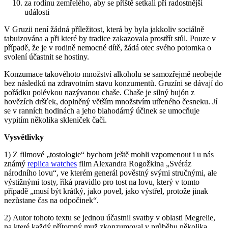
za rodinu zemřelého, aby se příště setkali při radostnější
události
V Gruzii není žádná příležitost, která by byla jakkoliv sociálně
tabuizována a při které by tradice zakazovala prostřít stůl. Pouze v
případě, že je v rodině nemocné dítě, žádá otec svého potomka o
svolení účastnit se hostiny.
Konzumace takovéhoto množství alkoholu se samozřejmě neobejde
bez následků na zdravotním stavu konzumentů. Gruzíni se dávají do
pořádku polévkou nazývanou chaše. Chaše je silný bujón z
hovězích dršťek, doplněný větším množstvím utřeného česneku. Jí
se v ranních hodinách a jeho blahodárný účinek se umocňuje
vypitím několika skleniček čači.
Vysvětlivky
1) Z filmové „tostologie“ bychom ještě mohli vzpomenout i u nás
známý
replica watches
film Alexandra Rogožkina „Svéráz
národního lovu“, ve kterém generál pověstný svými stručnými, ale
výstižnými tosty, říká pravidlo pro tost na lovu, který v tomto
případě „musí být krátký, jako povel, jako výstřel, protože jinak
nezůstane čas na odpočinek“.
2) Autor tohoto textu se jednou účastnil svatby v oblasti Megrelie,
na které každý přítomný muž zkonzumoval v průběhu několika