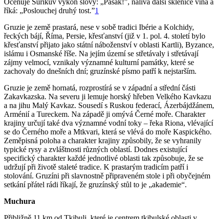
Oceňuje Šurikův výkon slovy: „Pašák!”, nalívá další sklenice vína a
říká: „Poslouchej druhý tost.”
1
Gruzie je země prastará, nese v sobě tradici Ibérie a Kol­chidy,
řeckých bájí, Říma, Persie, křesťanství (již v 1. pol. 4. století bylo
křesťanství přijato jako státní náboženství v oblasti Kartli), Byzance,
islámu i Osmanské říše. Na jejím území se střetávaly i střetávají
zájmy velmocí, vznikaly významné kulturní památky, které se
zachovaly do dneš­ních dní; gruzínské písmo patří k nejstarším.
Gruzie je země hornatá, rozprostírá se v západní a střední části
Zakavkazska. Na severu ji lemuje horský hřeben Velkého Kavkazu
a na jihu Malý Kavkaz. Sousedí s Rus­kou federací, Ázerbájdžánem,
Arménií a Tureckem. Na západě ji omývá Černé moře. Charakter
krajiny určují také dva významné vodní toky – řeka Riona, vlévající
se do Černého moře a Mtkvari, která se vlévá do moře Kas­pického.
Zeměpisná poloha a charakter krajiny způsobily, že se vyhranily
typické rysy a zvláštnosti různých oblastí. Dodnes existující
specifický charakter každé jednotlivé oblasti tak způsobuje, že se
udržují při životě staleté tradice. K prastarým tradicím patří i
stolování. Gruzíni při slavnostně připraveném stole i při obyčejném
setkání přátel rádi říkají, že gruzínský stůl to je „akademie“.
Muchura
Přibližně 11 km od Tkibuli, které je centrem tkibulské oblasti v