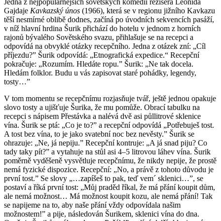
Jedna z nejpopulárnějších sovětských komedií režiséra Leonida
Gajdaje
Kavkazský únos
(1966), která se v regionu jižního Kavkazu
těší nesmírné oblibě dodnes, začíná po úvodních sekvencích pasáží,
v níž hlavní hrdina Šurik při­chází do hotelu v jednom z horních
rajonů bývalého Sovět­ského svazu, přihlašuje se na recepci a
odpovídá na obvyklé otázky recepčního. Jedna z otázek zní: „Cíl
příjezdu?” Šurik odpovídá: „Etnografická expedice.“ Recepční
pokra­čuje: „Rozumím. Hledáte ropu.” Šurik: „Ne tak docela.
Hledám folklor. Budu u vás zapisovat staré pohádky, legendy,
tosty…”
V tom momentu se recepčnímu rozjasňuje tvář, ještě jednou opakuje
slovo tosty a ujišťuje Šurika, že mu pomůže. Obrací tabulku na
recepci s nápisem Přestávka a nalévá dvě asi půllitrové sklenice
vína. Šurik se ptá: „Co je to?” a recepční odpovídá „Potřebuješ tost.
A tost bez vína, to je jako svatební noc bez nevěsty.” Šurik se
ohrazuje: „Ne, já nepiju.” Recepční kontruje: „A já snad piju? Co
tady taky pít?” a vytahuje na stůl asi 4–5 litrovou láhev vína. Šurik
poměrně vyděšeně vysvětluje recepčnímu, že nikdy nepije, že prostě
nemá fyzické dispozice. Recepční: „No, a právě z tohoto důvodu je
první tost.” Se slovy „…zapíšeš to pak, teď vem´ sklenici…”, se
postaví a říká první tost: „Můj praděd říkal, že má přání koupit dům,
ale nemá možnost… Má možnost koupit kozu, ale nemá přání! Tak
se napijeme na to, aby naše přání vždy odpovídala našim
možnostem!” a pije, následován Šurikem, sklenici vína do dna.