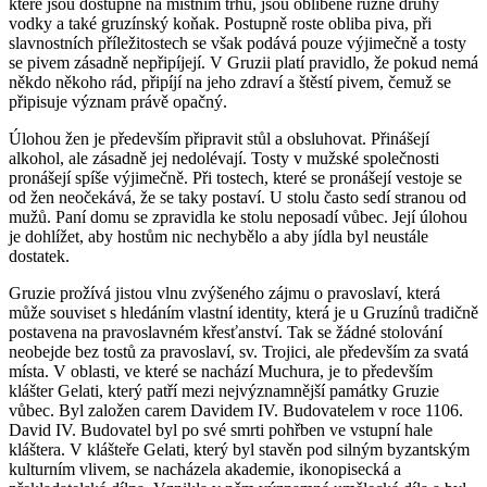
které jsou dostupné na místním trhu, jsou oblíbené různé druhy
vodky a také gruzínský koňak. Postupně roste obliba piva, při
slavnostních příležitostech se však podává pouze výjimečně a tosty
se pivem zásadně nepřipíjejí. V Gruzii platí pravidlo, že pokud nemá
někdo někoho rád, připíjí na jeho zdraví a štěstí pivem, čemuž se
připisuje význam právě opačný.
Úlohou žen je především připravit stůl a obsluhovat. Přinášejí
alkohol, ale zásadně jej nedolévají. Tosty v muž­ské společnosti
pronášejí spíše výjimečně. Při tostech, které se pronášejí vestoje se
od žen neočekává, že se taky postaví. U stolu často sedí stranou od
mužů. Paní domu se zpravidla ke stolu neposadí vůbec. Její úlohou
je dohlížet, aby hostům nic nechybělo a aby jídla byl neustále
dostatek.
Gruzie prožívá jistou vlnu zvýšeného zájmu o pravoslaví, která
může souviset s hledáním vlastní identity, která je u Gruzínů tradičně
postavena na pravoslavném křesťan­ství. Tak se žádné stolování
neobejde bez tostů za pra­voslaví, sv. Trojici, ale především za svatá
místa. V oblasti, ve které se nachází Muchura, je to především
klášter Gelati, který patří mezi nejvýznamnější památky Gruzie
vůbec. Byl založen carem Davidem IV. Budovatelem v roce 1106.
David IV. Budovatel byl po své smrti pohřben ve vstupní hale
kláštera. V klášteře Gelati, který byl stavěn pod silným byzantským
kulturním vlivem, se nacházela aka­demie, ikonopisecká a