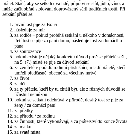
přátel. Stačí, aby se setkali dva lidé, připraví se stůl, jídlo, víno, a
může začít obřad stolování doprovázený sérií tradičních tostů. Při
setkání přátel se:
první tost pije za Boha
následuje za mír
za rodiče – pokud probíhá setkání u někoho v domácnosti,
třetí tost se pije za paní domu, následuje tost za domácího
pána
za sourozence
pokud existuje nějaký konkrétní důvod proč se přátelé sešli,
na 5. (7.) místě se pije za důvod setkání
za zemřelé v pořadí: rodinní příslušníci, mladí přátelé, kteří
umřeli předčasně, obecně za všechny mrtvé
za život
za děti
za ty přátele, kteří by tu chtěli být, ale z různých důvodů se
účastnit nemůžou
pokud se setkání odehrává v přírodě, desátý tost se pije za
ženy / za domácí paní
za předky
za přírodu / za rodinu
za činnosti, které vykonávají, a za přátelství do konce života
za matku
za svatá místa