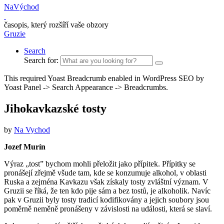
NaVýchod
časopis, který rozšíří vaše obzory
Gruzie
Search
Search for:
This required Yoast Breadcrumb enabled in WordPress SEO by
Yoast Panel -> Search Appearance -> Breadcrumbs.
Jihokavkazské tosty
by
Na Vychod
Jozef Murín
Výraz „tost” bychom mohli přeložit jako přípitek. Přípitky se
pronášejí zřejmě všude tam, kde se konzumuje alkohol, v oblasti
Ruska a zejména Kavkazu však získaly tosty zvláštní význam. V
Gruzii se říká, že ten kdo pije sám a bez tostů, je alkoholik. Navíc
pak v Gruzii byly tosty tradicí kodifikovány a jejich soubory jsou
poměrně neměně pronášeny v závislosti na události, která se slaví.