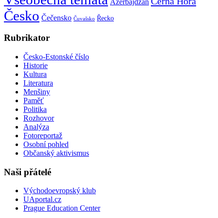
Černá Hora
Ázerbájdžán
Česko
Čečensko
Řecko
Čuvašsko
Rubrikator
Česko-Estonské číslo
Historie
Kultura
Literatura
Menšiny
Paměť
Politika
Rozhovor
Analýza
Fotoreportaž
Osobní pohled
Občanský aktivismus
Naši přátelé
Východoevropský klub
UAportal.cz
Prague Education Center