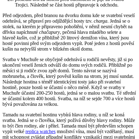
Trojici. Následně se část hostů připravuje k odchodu.
Před odjezdem, před branou na dvorku domu kde se svatební veselí
odehrává, se připraví pro odjíždějící hosty tzv.
charga
. Jedná se o
stolek, na kterém je připraveno pohoštění, v němž nesmí chybět na
dřívku napíchnuté
chačapury
, pečená hlava mladého selete a
hlavně
kušin
, což je přibližně 20 litrový demižon vína, který jsou
hosté povinni před svým odjezdem vypít. Poté jeden z hostů pověsí
kušin na nejvyšší strom v blízkém okolí domu.
Svatba v Muchuře se obyčejně odehrává u rodičů nevěsty, již si po
ukončení veselí ženich odváží do domu svých rodičů. Přibližně po
měsíci si ji rodiče zvou zpět domů. Tento návrat se nazývá
mobruneba, a člověk, který pověsil kušin na strom, jej musí sundat.
Následuje hostina s téměř identickými tosty jako při svatební
hostině, pouze hostů se účastní o něco méně. Když se svatby v
Muchuře účastní 200-250 hostů, jedná se o malou svatbu. Té střední
se účastní kolem 400 hostů. Svatba, na níž se sejde 700 a více hostů
bývá považována za velkou.
Tamadu na svatební hostinu vybírá hlava rodiny, u níž se koná
svatba. Jedná se o člověka, který požívá důvěry hlavy rodiny. Může
to být člen rodiny, ale i přítel. Tamada musí být především schopen
vypít velké
replica watches
množství vína, musí být vzdělaný, musí
mít schopnost zvládat případné konflikty vznikající mezi svatebními