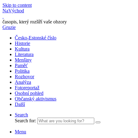
Skip to content
NaVýchod
časopis, který rozšíří vaše obzory
Gruzie
Česko-Estonské číslo
Historie
Kultura
Literatura
Menšiny
Paměť
Politika
Rozhovor
Analýza
Fotoreportaž
Osobní pohled
Občanský aktivismus
Další
Search
Search for:
Menu