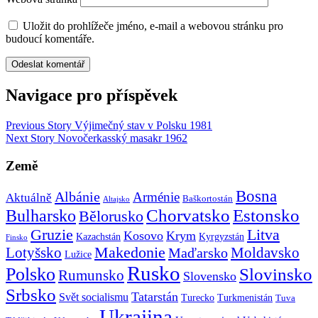
Uložit do prohlížeče jméno, e-mail a webovou stránku pro
budoucí komentáře.
Navigace pro příspěvek
Previous Story
Výjimečný stav v Polsku 1981
Next Story
Novočerkasský masakr 1962
Země
Bosna
Albánie
Arménie
Aktuálně
Baškortostán
Altajsko
Chorvatsko
Estonsko
Bulharsko
Bělorusko
Gruzie
Litva
Kosovo
Krym
Kazachstán
Kyrgyzstán
Finsko
Makedonie
Lotyšsko
Maďarsko
Moldavsko
Lužice
Rusko
Polsko
Slovinsko
Rumunsko
Slovensko
Srbsko
Tatarstán
Svět socialismu
Turecko
Turkmenistán
Tuva
Ukrajina