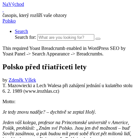
NaVýchod
časopis, který rozšíří vaše obzory
Polsko
Search
Search for:
This required Yoast Breadcrumb enabled in WordPress SEO by
Yoast Panel -> Search Appearance -> Breadcrumbs.
Polsko před třiatřiceti lety
by
Zdeněk Víšek
T. Mazowiecki a Lech Walesa při zahájení jednání u kulatého stolu
6. 2. 1989 (www.irozhlas.cz)
Motto:
Je tedy znovu naděje? – dychtivě se zeptal Holý.
Jeden váš kolega, profesor na Princetonské universitě v Americe,
Polák, prohlásil: „Znám své Polsko. Jsou jen dvě možnosti – buď
Sověti zasáhnou, a pak budou mít proti sobě třicet pět milionů lidí,