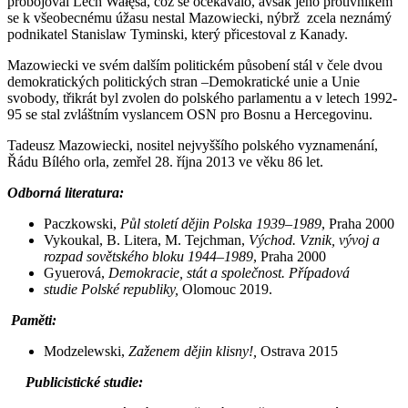
probojoval Lech Wałęsa, což se očekávalo, avšak jeho protivníkem
se k všeobecnému úžasu nestal Mazowiecki, nýbrž zcela neznámý
podnikatel Stanislaw Tyminski, který přicestoval z Kanady.
Mazowiecki ve svém dalším politickém působení stál v čele dvou
demokratických politických stran –Demokratické unie a Unie
svobody, třikrát byl zvolen do polského parlamentu a v letech 1992-
95 se stal zvláštním vyslancem OSN pro Bosnu a Hercegovinu.
Tadeusz Mazowiecki, nositel nejvyššího polského vyznamenání,
Řádu Bílého orla, zemřel 28. října 2013 ve věku 86 let.
Odborná literatura:
Paczkowski,
Půl století dějin Polska 1939–1989
, Praha 2000
Vykoukal, B. Litera, M. Tejchman,
Východ.
Vznik, vývoj
a
rozpad sovětského bloku 1944–1989
, Praha 2000
Gyuerová,
Demokracie, stát a společnost. Případová
studie Polské republiky,
Olomouc 2019.
Paměti:
Modzelewski,
Zaženem dějin klisny!,
Ostrava 2015
Publicistické studie: