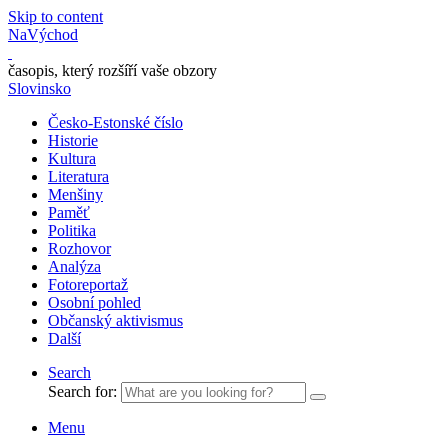
Skip to content
NaVýchod
časopis, který rozšíří vaše obzory
Slovinsko
Česko-Estonské číslo
Historie
Kultura
Literatura
Menšiny
Paměť
Politika
Rozhovor
Analýza
Fotoreportaž
Osobní pohled
Občanský aktivismus
Další
Search
Search for:
Menu