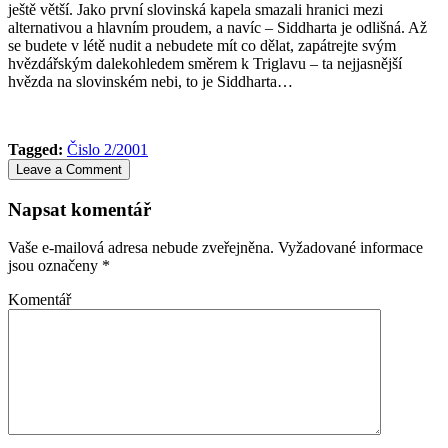
ještě větší. Jako první slovinská kapela smazali hranici mezi
alternativou a hlavním proudem, a navíc – Siddharta je odlišná. Až
se budete v létě nudit a nebudete mít co dělat, zapátrejte svým
hvězdářským dalekohledem směrem k Triglavu – ta nejjasnější
hvězda na slovinském nebi, to je Siddharta…
Tagged:
Čislo 2/2001
Leave a Comment
Napsat komentář
Vaše e-mailová adresa nebude zveřejněna.
Vyžadované informace
jsou označeny
*
Komentář