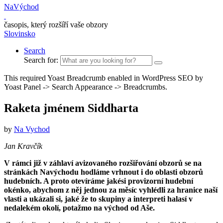
NaVýchod
časopis, který rozšíří vaše obzory
Slovinsko
Search
Search for:
This required Yoast Breadcrumb enabled in WordPress SEO by
Yoast Panel -> Search Appearance -> Breadcrumbs.
Raketa jménem Siddharta
by
Na Vychod
Jan Kravčík
V rámci již v záhlaví avizovaného rozšiřování obzorů se na
stránkách Navýchodu hodláme vrhnout i do oblasti obzorů
hudebních. A proto otevíráme jakési provizorní hudební
okénko, abychom z něj jednou za měsíc vyhlédli za hranice naší
vlasti a ukázali si, jaké že to skupiny a interpreti halasí v
nedalekém okolí, potažmo na východ od Aše.