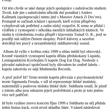
Od této chvíle se také datuje jejich spolupráce s nahrávacím studiem
Tivoli, kde jim s nahráváním několik dní pomáhal i Anders
Kallmark (spolupracující mimo jiné s Massive Attack či Des’ree).
Postupně se začínali scházet i sponzoři, kteří svými příspěvky
vylepšovali tak potřebný a zatím nízký rozpočet. K tomu se přidal i
výdělek z vystoupení v několika menších lublaňských klubech. Ve
studiu k výslednému zvuku přispěl i klavesista Tomaž O. R., jenž se
později stal stálým členem skupiny. Právě klávesy a saxofon
dotvářejí ten pravý a nezaměnitelný siddhartovský sound.
Album
Id
vyšlo v květnu roku 1999 a ohlas médií byl obrovský.
Kromě vlastních vystoupení kapela dělala předskokany Liquidu,
Leningradským Kovbojům či kapele Dog Eat Dog. Neshody s
původní nahrávací společností byly důvodem ke změně labelu –
kapela zakotvila ve stáji Multimedia Records.
A proč právě Id? Tento termín kapela převzala z psychoanalytické
teorie Sigmunda Freuda, v níž id reprezentuje lidské instinkty,
nejtemnější a pudovou stránku lidské duše. Siddharta soudí, že písně
z tohoto alba jsou odrazem jejich podvědomí a proto je toto jméno
více než patřičné.
Id
bylo vydáno znovu koncem října 1999 a Siddharta na něj přidala
jeden bonus track, svoji první skladbu
Stipe
. Vzápetí následoval