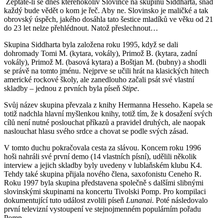
Zeptáte-li se dnes kteréhokoliv Slovince na skupinu Siddharta, snad
každý bude vědět o kom je řeč. Aby ne. Slovinsko je maličké a tak
obrovský úspěch, jakého dosáhla tato šestice mladíků ve věku od 21
do 23 let nelze přehlédnout. Natož přeslechnout…
Skupina Siddharta byla založena roku 1995, když se dali
dohromady Tomi M. (kytara, vokály), Primož B. (kytara, zadní
vokály), Primož M. (basová kytara) a Boštjan M. (bubny) a shodli
se právě na tomto jménu. Nejprve se učili hrát na klasických hitech
americké rockové školy, ale zanedlouho začali psát své vlastní
skladby – jednou z prvních byla píseň
Stipe
.
Svůj název skupina převzala z knihy Hermanna Hesseho. Kapela se
totiž nadchla hlavní myšlenkou knihy, totiž tím, že k dosažení svých
cílů není nutné poslouchat příkazů a pravidel druhých, ale naopak
naslouchat hlasu svého srdce a chovat se podle svých zásad.
V tomto duchu pokračovala cesta za slávou. Koncem roku 1996
hoši nahráli své první demo (14 vlastních písní), udělili několik
interview a jejich skladby byly uvedeny v lublaňském klubu K4.
Tehdy také skupina přijala nového člena, saxofonistu Ceneho R.
Roku 1997 byla skupina představena společně s dalšími slibnými
slovinskými skupinami na koncertu Tivolski Pomp. Pro kompilaci
dokumentující tuto událost zvolili píseň
Lunanai
. Poté následovalo
první televizní vystoupení ve stejnojmenném populárním pořadu
Pomp.