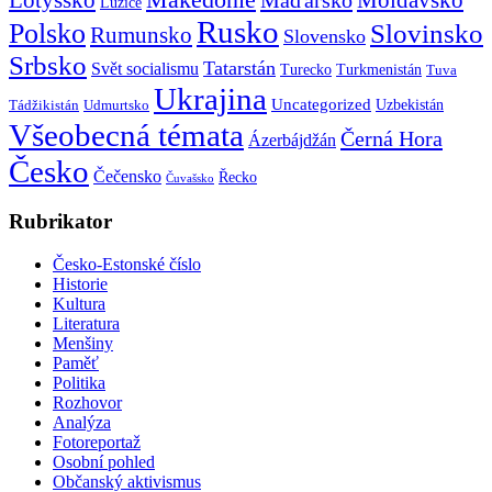
Lužice
Rusko
Polsko
Slovinsko
Rumunsko
Slovensko
Srbsko
Tatarstán
Svět socialismu
Turecko
Turkmenistán
Tuva
Ukrajina
Uncategorized
Uzbekistán
Tádžikistán
Udmurtsko
Všeobecná témata
Černá Hora
Ázerbájdžán
Česko
Čečensko
Řecko
Čuvašsko
Rubrikator
Česko-Estonské číslo
Historie
Kultura
Literatura
Menšiny
Paměť
Politika
Rozhovor
Analýza
Fotoreportaž
Osobní pohled
Občanský aktivismus