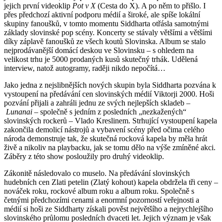
jejich první videoklip
Pot v X
(Cesta do X). A po něm to přišlo. I
přes předchozí aktivní podporu médií a široké, ale spíše lokální
skupiny fanoušků, v tomto momentu Siddharta otřásla samotnými
základy slovinské pop scény. Koncerty se stávaly většími a většími
díky záplavě fanoušků ze všech koutů Slovinska. Album se stalo
nejprodávanější domácí deskou ve Slovinsku – s ohledem na
velikost trhu je 5000 prodaných kusů skutečný trhák. Udělená
interview, natož autogramy, raději nikdo nepočítá…
Jako jedna z nejslibnějších nových skupin byla Siddharta pozvána k
vystoupení na předávání cen slovinských médií Viktorji 2000. Hoši
pozvání přijali a zahráli jednu ze svých nejlepších skladeb –
Lunanai
– společně s jedním z posledních „nezkažených“
slovinských rockerů – Vlado Kreslinem. Strhující vystoupení kapela
zakončila demolicí nástrojů a vybavení scény před očima celého
národa demonstruje tak, že skutečná rocková kapela by měla hrát
živě a nikoliv na playbacku, jak se tomu dělo na výše zmíněné akci.
Záběry z této show posloužily pro druhý videoklip.
Zákonitě následovalo co muselo. Na předávání slovinských
hudebních cen Zlati petelin (Zlatý kohout) kapela obdržela tři ceny –
nováček roku, rockové album roku a album roku. Společně s
četnými předchozími cenami a enormní pozorností veřejnosti a
médií si hoši ze Siddharty získali pověst největšího a nejrychlejšího
slovinského průlomu posledních dvaceti let. Jejich význam je však