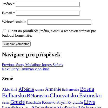
Jméno
*
E-mail
*
Webová stránka
Uložit do prohlížeče jméno, e-mail a webovou stránku pro
budoucí komentáře.
Navigace pro příspěvek
Previous Story
Medailon: Jorgos Seferis
Next Story
Cimrman v polštině
Země
Bosna
Albánie
Arménie
Aktuálně
Baškortostán
Altajsko
Chorvatsko
Estonsko
Bulharsko
Bělorusko
Gruzie
Litva
Kosovo
Krym
Kazachstán
Kyrgyzstán
Finsko
Makedonie
Lotyšsko
Maďarsko
Moldavsko