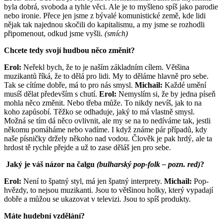
byla dobrá, svoboda a tyhle věci. Ale je to myšleno spíš jako parodie
nebo ironie. Přece jen jsme z bývalé komunistické země, kde lidi
nějak tak najednou skočili do kapitalismu, a my jsme se rozhodli
připomenout, odkud jsme vyšli.
(smích)
Chcete tedy svojí hudbou něco změnit?
Erol:
Neřekl bych, že to je naším základním cílem. Většina
muzikantů říká, že to dělá pro lidi. My to děláme hlavně pro sebe.
Tak se cítíme dobře, má to pro nás smysl.
Michail:
Každé umění
musíš dělat především s chutí.
Erol:
Nemyslím si, že by jedna píseň
mohla něco změnit. Nebo třeba může. To nikdy nevíš, jak to na
koho zapůsobí. Těžko se odhaduje, jaký to má vlastně smysl.
Možná se tím dá něco ovlivnit, ale my se na to nedíváme tak, jestli
někomu pomáháme nebo vadíme. I když známe pár případů, kdy
naše písničky držely někoho nad vodou. Člověk je pak hrdý, ale ta
hrdost tě rychle přejde a už to zase děláš jen pro sebe.
Jaký je váš názor na čalgu
(bulharský pop-folk – pozn. red)
?
Erol:
Není to špatný styl, má jen špatný interprety.
Michail:
Pop-
hvězdy, to nejsou muzikanti. Jsou to většinou holky, který vypadají
dobře a můžou se ukazovat v televizi. Jsou to spíš produkty.
Máte hudební vzdělání?