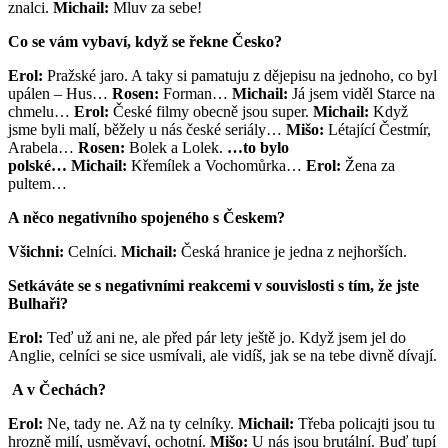
znalci.
Michail:
Mluv za sebe!
Co se vám vybaví, když se řekne Česko?
Erol:
Pražské jaro. A taky si pamatuju z dějepisu na jednoho, co byl
upálen – Hus…
Rosen:
Forman…
Michail:
Já jsem viděl Starce na
chmelu…
Erol:
České filmy obecně jsou super.
Michail:
Když
jsme byli malí, běžely u nás české seriály…
Mišo:
Létající Čestmír,
Arabela…
Rosen:
Bolek a Lolek.
…to bylo
polské…
Michail:
Křemílek a Vochomůrka…
Erol:
Žena za
pultem…
A něco negativního spojeného s Českem?
Všichni:
Celníci.
Michail:
Česká hranice je jedna z nejhorších.
Setkáváte se s negativními reakcemi v souvislosti s tím, že jste
Bulhaři?
Erol:
Teď už ani ne, ale před pár lety ještě jo. Když jsem jel do
Anglie, celníci se sice usmívali, ale vidíš, jak se na tebe divně dívají.
A v Čechách?
Erol:
Ne, tady ne. Až na ty celníky.
Michail:
Třeba policajti jsou tu
hrozně milí, usměvaví, ochotní.
Mišo:
U nás jsou brutální. Buď tupí