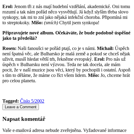
Erol:
Jenom tři z nás mají hudební vzdělání, akademické. Oni tomu
rozumí a tak nám pořád něco vysvětlují. Já když slyším třeba slovo
synkopy, tak mi to zní jako nějaká infekční choroba. Připomíná mi
to streptokoky.
Mišo:
(smích)
Chytil jsem synkopa!
Připravujete nové album. Očekáváte, že bude podobně úspěšné
jako ta předešlá?
Rosen:
Naši fanoušci se pořád ptají, co je s námi.
Michail:
Úspěch
není špatná věc, ale Bulharsko je malá země a pokud se chceš nějak
uživit, musíš hledat větší trh, řekněme evropský.
Erol:
Pro nás už
úspěch v Bulharsku není výzvou. Teda ne tak docela, ale mám
pocit, že v naší muzice jsou věci, který by pochopili i ostatní. Aspoň
s tím to děláme, že máme co říct všem lidem.
Mišo:
Jo, chceme hrát
pro celou planetu.
Tagged:
Čislo 5/2002
Leave a Comment
Napsat komentář
Vaše e-mailová adresa nebude zveřejněna.
Vyžadované informace