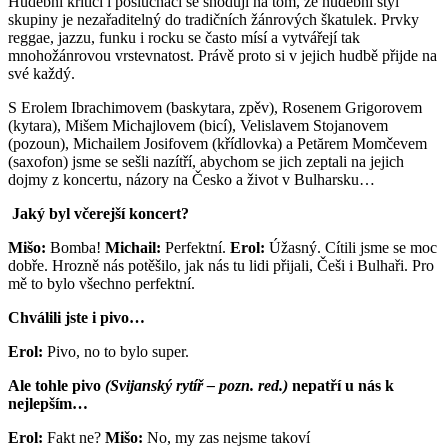
Hudební kritici i posluchači se shodují na tom, že hudební styl
skupiny je nezařaditelný do tradičních žánrových škatulek. Prvky
reggae, jazzu, funku i rocku se často mísí a vytvářejí tak
mnohožánrovou vrstevnatost. Právě proto si v jejich hudbě přijde na
své každý.
S Erolem Ibrachimovem (baskytara, zpěv), Rosenem Grigorovem
(kytara), Mišem Michajlovem (bicí), Velislavem Stojanovem
(pozoun), Michailem Josifovem (křídlovka) a Petărem Momčevem
(saxofon) jsme se sešli nazítří, abychom se jich zeptali na jejich
dojmy z koncertu, názory na Česko a život v Bulharsku…
Jaký byl včerejší koncert?
Mišo:
Bomba!
Michail:
Perfektní.
Erol:
Úžasný. Cítili jsme se moc
dobře. Hrozně nás potěšilo, jak nás tu lidi přijali, Češi i Bulhaři. Pro
mě to bylo všechno perfektní.
Chválili jste i pivo…
Erol:
Pivo, no to bylo super.
Ale tohle pivo
(Svijanský rytíř – pozn. red.)
nepatří u nás k
nejlepším…
Erol:
Fakt ne?
Mišo:
No, my zas nejsme takoví