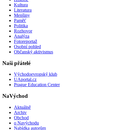
Kultura
Literatura
Menšiny
Paměť
Politika
Rozhovor
Analýza
Fotoreportaž
Osobní pohled
Občanský aktivismus
Naši přátelé
Východoevropský klub
UAportal.cz
Prague Education Center
NaVýchod
Aktuálně
Archiv
Obchod
o Navýchodu
Nabídka autorům