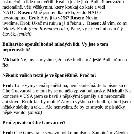
uskuteční, a lidé mu uvěřili. Realita je ale jiná. Bulhaři neuvažují
racionálně, věří věštkyním, který koukaj do kafe a vidí
NATO.
Rosen:
Mně jasnovidka řekla, že do NATO
nevstoupíme.
Erol:
A ty jí to věříš?
Rosen:
Nevím,
uvidíme.
Erol:
Ukaž mi ruku a já ti řeknu…
Rosen:
Já vím, co mi
řekneš.
Erol:
(bere Rosenovu ruku)
Pane, vy jste velmi osamělý
člověk.
(smích)
Bulharsko opouští hodně mladých lidí. Vy jste o tom
nepřemýšleli?
Michail:
Ne, my si myslíme, že naše hudba má ještě Bulharům co
říct.
Několik vašich textů je ve španělštině. Proč to?
Erol:
To je vymyšlená španělština, není skutečná. Je to písnička o
Che Guevarovi a o tom by se nemělo zpívat bulharsky.
Michail:
Na
koncertě v USA jsem se bavil s nějakými Španěly a ti nerozuměli
ani slovo.
Erol:
Jak by mohli? Aby to vyšlo na tu hudbu, ubral jsem
nějaký slabiky a tak… Ale nemyslím, že by to smyslu té písničky
nějak vadilo.
(smích)
Proč zpíváte o Che Guevarovi?
Erol:
Che Guevara je sex-symbol komunismu. Samotná myšlenka