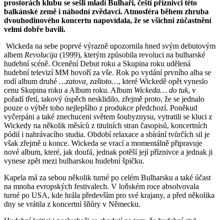
prostorách klubu se sešli mladí Bulhaři, čeští příznivci této
balkánské země i náhodní zvědavci. Atmosféra během zhruba
dvouhodinového koncertu napovídala, že se všichni zúčastnění
velmi dobře bavili.
Wickeda na sebe poprvé výrazně upozornila hned svým debutovým
albem
Revolucija
(1999), kterým způsobila revoluci na bulharské
hudební scéně. Ocenění Debut roku a Skupina roku udělená
hudební televizí MM hovoří za vše. Rok po vydání prvního alba se
rodí album druhé
…zatova, zaštoto…
, které Wickedě opět vyneslo
cenu Skupina roku a Album roku. Album
Wickeda… do tuk
, v
pořadí třetí, takový úspěch nesklidilo, zřejmě proto, že se jednalo
pouze o výběr toho nejlepšího z produkce předchozí. Poněkud
vyčerpáni a také znechuceni světem šoubyznysu, vytratili se kluci z
Wickedy na několik měsíců z titulních stran časopisů, koncertních
pódií i nahrávacího studia. Období relaxace a sbírání tvůrčích sil je
však zřejmě u konce. Wickeda se vrací a momentálně připravuje
nové album, které, jak doufá, jednak potěší její příznivce a jednak ji
vynese zpět mezi bulharskou hudební špičku.
Kapela má za sebou několik turné po celém Bulharsku a také účast
na mnoha evropských festivalech. V loňském roce absolvovala
turné po USA, kde hrála především pro své krajany, a před několika
dny se vrátila z koncertní šňůry v Německu.