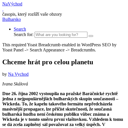
NaVýchod
časopis, který rozšíří vaše obzory
Bulharsko
Search
Search for:
This required Yoast Breadcrumb enabled in WordPress SEO by
Yoast Panel -> Search Appearance -> Breadcrumbs.
Chceme hrát pro celou planetu
by
Na Vychod
Ivana Skálová
Dne 26. října 2002 vystoupila na pražské Baráčnické rychtě
jedna z nejpopulárnějších bulharských skupin současnosti –
Wickeda. To, že kapelu takového formátu nepředcházela
masivnější propagace, lze přičíst skutečnosti, že současná
bulharská hudba není českému publiku vůbec známa a
Wickeda je v tomto směru první vlaštovkou. Vzhledem k tomu
se dá zcela zaplněný sál považovat za velký úspěch. V