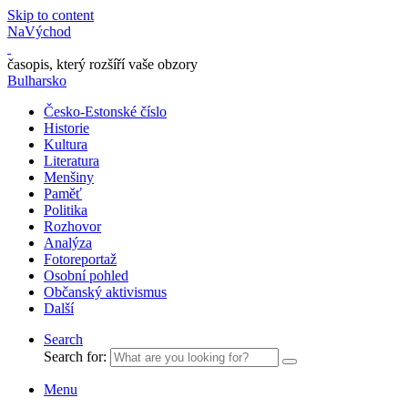
Skip to content
NaVýchod
časopis, který rozšíří vaše obzory
Bulharsko
Česko-Estonské číslo
Historie
Kultura
Literatura
Menšiny
Paměť
Politika
Rozhovor
Analýza
Fotoreportaž
Osobní pohled
Občanský aktivismus
Další
Search
Search for:
Menu