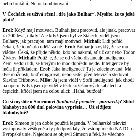
nebo brutální. Nebo kombinovaní…
V Čechách se užívá rčení „dře jako Bulhar“. Myslíte, že to ještě
platí?
Erol:
Když mají motivaci, Bulhaři jsou pracovití, ale jinak, pracovat
za 200 leva, nikdy! Ale když jsem byl ve Státech, viděl jsem
Bulhary, jak pracujou, tam mají motivaci.
Michail:
Lidi pořád
čekají, že to někdo udělá za ně.
Erol:
Bulhar je zvyklý, že se mu
vládne. Čeká, že přijde někdo, kdo ho nakrmí, ať už car nebo Todor
Živkov.
Michail:
Potíž je, že se od všeho distancuje inteligence.
Zemi vedou lidi, se kterými to moc dopředu nejde. Inteligence by
měla jít příkladem.
Erol:
Jaka inteligence? Ta je zdecimovaná. Má
dvě možnosti, buď emigrovat, nebo sedět před televizí a sledovat
Slaviho Trifonova.
Mišo:
Já jsem viděl v Sofii inteligenci, jak chodí
na operu. Když jsem je viděl v těch kožešinových kabátech a
čepicích, křičel jsem na celou ulici: „Hahá, buržoá!“
Co si myslíte o Simeonovi
(bulharský premiér – pozn.red.)
? Slíbil
blahobyt za 800 dní, polovina vypršela… Už si žijete
blahobytně?
Erol:
Simeon je jen dobře použitá legenda. V bulharské televizi
vystupovaly věštkyně a ty předpovídaly, že vstoupíme do NATO a
Evropské unie. Najednou se objevil Simeon a řekl, že všechno