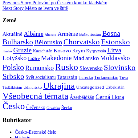
Previous Story
Putování po Českém koutku kladském
Next Story
Město se lvem ve štítě
Země
Bosna
Albánie
Arménie
Aktuálně
Baškortostán
Altajsko
Chorvatsko
Estonsko
Bulharsko
Bělorusko
Gruzie
Litva
Kosovo
Krym
Kazachstán
Kyrgyzstán
Finsko
Makedonie
Lotyšsko
Maďarsko
Moldavsko
Lužice
Rusko
Polsko
Slovinsko
Rumunsko
Slovensko
Srbsko
Tatarstán
Svět socialismu
Turecko
Turkmenistán
Tuva
Ukrajina
Uncategorized
Uzbekistán
Tádžikistán
Udmurtsko
Všeobecná témata
Černá Hora
Ázerbájdžán
Česko
Čečensko
Řecko
Čuvašsko
Rubrikator
Česko-Estonské číslo
Historie