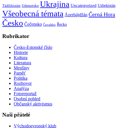
Ukrajina
Uncategorized
Uzbekistán
Tádžikistán
Udmurtsko
Všeobecná témata
Černá Hora
Ázerbájdžán
Česko
Čečensko
Řecko
Čuvašsko
Rubrikator
Česko-Estonské číslo
Historie
Kultura
Literatura
Menšiny
Paměť
Politika
Rozhovor
Analýza
Fotoreportaž
Osobní pohled
Občanský aktivismus
Naši přátelé
Východoevropský klub