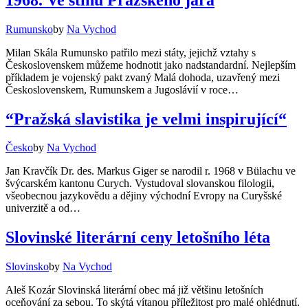
Rumunsko
by
Na Vychod
Milan Skála Rumunsko patřilo mezi státy, jejichž vztahy s
Československem můžeme hodnotit jako nadstandardní. Nejlepším
příkladem je vojenský pakt zvaný Malá dohoda, uzavřený mezi
Československem, Rumunskem a Jugoslávií v roce…
“Pražská slavistika je velmi inspirující“
Česko
by
Na Vychod
Jan Kravčík Dr. des. Markus Giger se narodil r. 1968 v Bülachu ve
švýcarském kantonu Curych. Vystudoval slovanskou filologii,
všeobecnou jazykovědu a dějiny východní Evropy na Curyšské
univerzitě a od…
Slovinské literární ceny letošního léta
Slovinsko
by
Na Vychod
Aleš Kozár Slovinská literární obec má již většinu letošních
oceňování za sebou. To skýtá vítanou příležitost pro malé ohlédnutí.