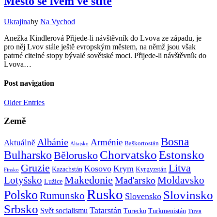
Město se lvem ve štítě
Ukrajina
by
Na Vychod
Anežka Kindlerová Přijede-li návštěvník do Lvova ze západu, je
pro něj Lvov stále ještě evropským městem, na němž jsou však
patrné citelné stopy bývalé sovětské moci. Přijede-li návštěvník do
Lvova…
Post navigation
Older Entries
Země
Bosna
Albánie
Arménie
Aktuálně
Baškortostán
Altajsko
Chorvatsko
Estonsko
Bulharsko
Bělorusko
Gruzie
Litva
Kosovo
Krym
Kazachstán
Kyrgyzstán
Finsko
Makedonie
Lotyšsko
Maďarsko
Moldavsko
Lužice
Rusko
Polsko
Slovinsko
Rumunsko
Slovensko
Srbsko
Tatarstán
Svět socialismu
Turecko
Turkmenistán
Tuva