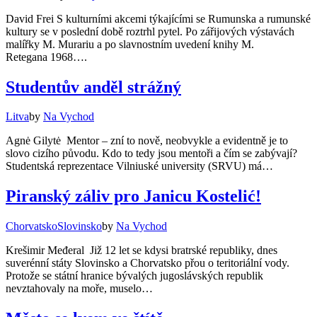
David Frei S kulturními akcemi týkajícími se Rumunska a rumunské
kultury se v poslední době roztrhl pytel. Po zářijových výstavách
malířky M. Murariu a po slavnostním uvedení knihy M.
Retegana 1968….
Studentův anděl strážný
Litva
by
Na Vychod
Agnė Gilytė Mentor – zní to nově, neobvykle a evidentně je to
slovo cizího původu. Kdo to tedy jsou mentoři a čím se zabývají?
Studentská reprezentace Vilniuské university (SRVU) má…
Piranský záliv pro Janicu Kostelić!
Chorvatsko
Slovinsko
by
Na Vychod
Krešimir Međeral Již 12 let se kdysi bratrské republiky, dnes
suverénní státy Slovinsko a Chorvatsko přou o teritoriální vody.
Protože se státní hranice bývalých jugoslávských republik
nevztahovaly na moře, muselo…