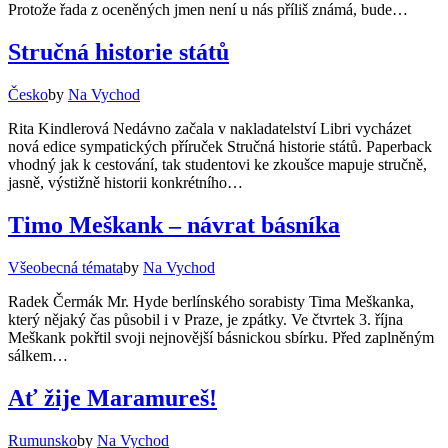
Protože řada z oceněných jmen není u nás příliš známá, bude…
Stručná historie států
Česko
by
Na Vychod
Rita Kindlerová Nedávno začala v nakladatelství Libri vycházet
nová edice sympatických příruček Stručná historie států. Paperback
vhodný jak k cestování, tak studentovi ke zkoušce mapuje stručně,
jasně, výstižně historii konkrétního…
Timo Meškank – návrat básníka
Všeobecná témata
by
Na Vychod
Radek Čermák Mr. Hyde berlínského sorabisty Tima Meškanka,
který nějaký čas působil i v Praze, je zpátky. Ve čtvrtek 3. října
Meškank pokřtil svoji nejnovější básnickou sbírku. Před zaplněným
sálkem…
Ať žije Maramureš!
Rumunsko
by
Na Vychod