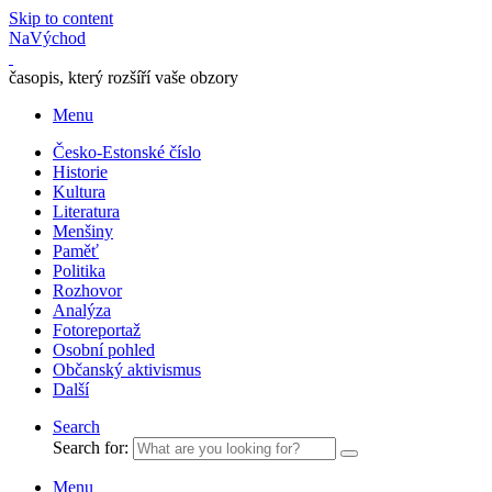
Skip to content
NaVýchod
časopis, který rozšíří vaše obzory
Menu
Česko-Estonské číslo
Historie
Kultura
Literatura
Menšiny
Paměť
Politika
Rozhovor
Analýza
Fotoreportaž
Osobní pohled
Občanský aktivismus
Další
Search
Search for:
Menu