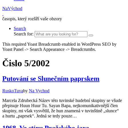
NaVýchod
časopis, který rozšíří vaše obzory
Search
Search for:
This required Yoast Breadcrumb enabled in WordPress SEO by
Yoast Panel -> Search Appearance -> Breadcrumbs.
Čislo 5/2002
Putování se Slunečním paprskem
Rusko
Tuva
by
Na Vychod
Marcela Zdrubecká Název této tuvinské hudební skupiny se všude
přepisuje Huun Huur Tu. Sayan Bapa, nejkomunikativnější člen
skupiny, mi však vysvětlil, že hun znamená v tuvinštině „slunce“
a hurtu „paprsek“. Jedná se tedy pouze…
1968. Ve stínu Pražského jara