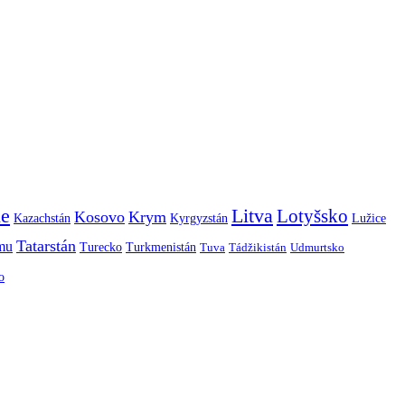
ie
Litva
Lotyšsko
Kosovo
Krym
Kazachstán
Kyrgyzstán
Lužice
Tatarstán
smu
Turecko
Turkmenistán
Tuva
Tádžikistán
Udmurtsko
o