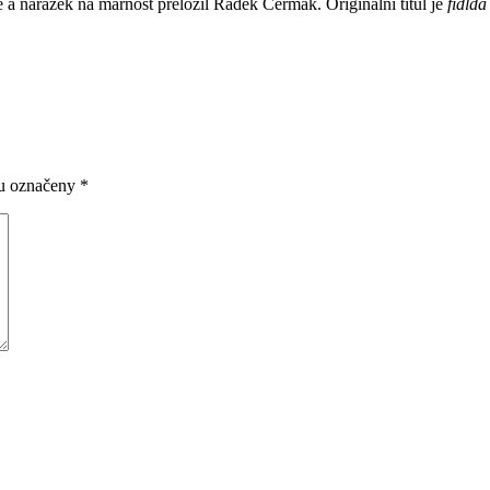
ie a narážek na marnost přeložil Radek Čermák. Originální titul je
fidlda
ou označeny
*