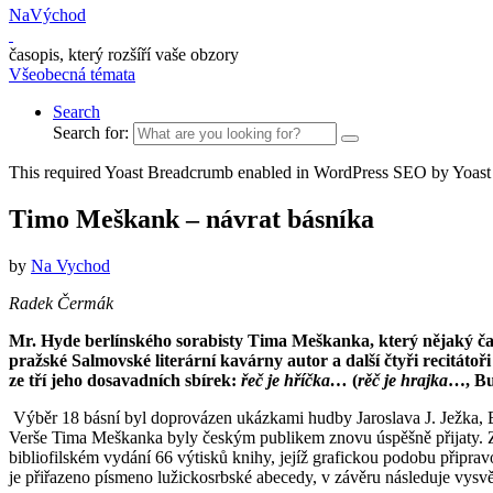
NaVýchod
časopis, který rozšíří vaše obzory
Všeobecná témata
Search
Search for:
This required Yoast Breadcrumb enabled in WordPress SEO by Yoast
Timo Meškank – návrat básníka
by
Na Vychod
Radek Čermák
Mr. Hyde berlínského sorabisty Tima Meškanka, který nějaký čas 
pražské Salmovské literární kavárny autor a další čtyři recitá
ze tří jeho dosavadních sbírek:
řeč je hříčka…
(
rěč je hrajka
…, Bu
Výběr 18 básní byl doprovázen ukázkami hudby Jaroslava J. Ježka, 
Verše Tima Meškanka byly českým publikem znovu úspěšně přijaty. Za
bibliofilském vydání 66 výtisků knihy, jejíž grafickou podobu připr
je přiřazeno písmeno lužickosrbské abecedy, v závěru následuje vysvětl