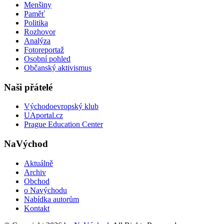
Menšiny
Paměť
Politika
Rozhovor
Analýza
Fotoreportaž
Osobní pohled
Občanský aktivismus
Naši přátelé
Východoevropský klub
UAportal.cz
Prague Education Center
NaVýchod
Aktuálně
Archiv
Obchod
o Navýchodu
Nabídka autorům
Kontakt