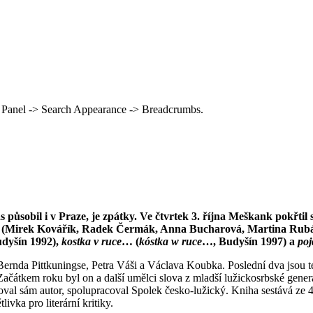
 Panel -> Search Appearance -> Breadcrumbs.
působil i v Praze, je zpátky. Ve čtvrtek 3. října Meškank pokřtil
toři (Mirek Kovářík, Radek Čermák, Anna Bucharová, Martina Rubáš
dyšín 1992),
kostka v ruce
… (
kóstka w ruce
…, Budyšín 1997) a
poj
Bernda Pittkuningse, Petra Váši a Václava Koubka. Poslední dva jsou
čátkem roku byl on a další umělci slova z mladší lužickosrbské gene
avoval sám autor, spolupracoval Spolek česko-lužický. Kniha sestává ze
ivka pro literární kritiky.