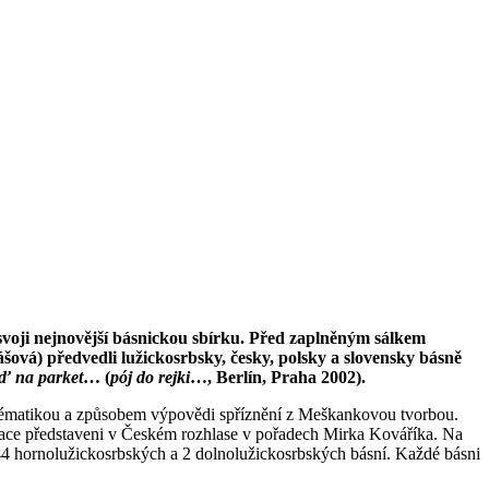
 svoji nejnovější básnickou sbírku. Před zaplněným sálkem
ová) předvedli lužickosrbsky, česky, polsky a slovensky básně
ď na parket
… (
pój do rejki
…, Berlín, Praha 2002).
 tématikou a způsobem výpovědi spříznění z Meškankovou tvorbou.
race představeni v Českém rozhlase v pořadech Mirka Kováříka. Na
 44 hornolužickosrbských a 2 dolnolužickosrbských básní. Každé básni