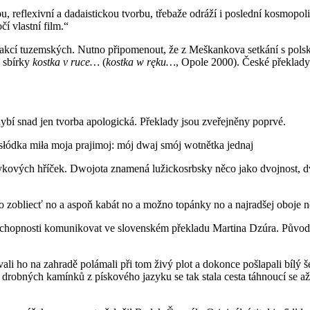
 reflexivní a dadaistickou tvorbu, třebaže odráží i poslední kosmopolit
í vlastní film.“
 od reakcí tuzemských. Nutno připomenout, že z Meškankova setkání s
u sbírky
kostka v ruce…
(
kostka w ręku…
, Opole 2000). České překlady
ybí snad jen tvorba apologická. Překlady jsou zveřejněny poprvé.
a słódka miła moja prajimoj: mój dwaj smój wotnětka jednaj
kových hříček. Dwojota znamená lužickosrbsky něco jako dvojnost, dvoj
čo zobliecť no a aspoň kabát no a možno topánky no a najradšej oboje 
u schopnosti komunikovat ve slovenském překladu Martina Dzúra. Původ
li ho na zahradě polámali při tom živý plot a dokonce pošlapali bílý š
hrst drobných kamínků z pískového jazyku se tak stala cesta táhnoucí se a