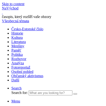
Skip to content
NaVýchod
časopis, který rozšíří vaše obzory
Všeobecná témata
Česko-Estonské číslo
Historie
Kultura
Literatura
Menšiny
Paměť
Politika
Rozhovor
Analýza
Fotoreportaž
Osobní pohled
Občanský aktivismus
Další
Search
Search for:
Menu