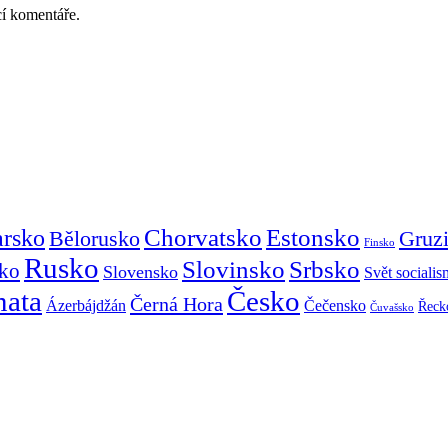
cí komentáře.
Chorvatsko
Estonsko
arsko
Gruz
Bělorusko
Finsko
Rusko
Slovinsko
Srbsko
ko
Slovensko
Svět sociali
mata
Česko
Černá Hora
Ázerbájdžán
Čečensko
Řeck
Čuvašsko