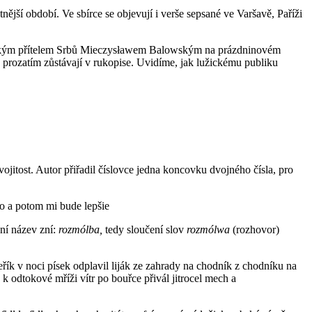
nější období. Ve sbírce se objevují i verše sepsané ve Varšavě, Paříži
 polským přítelem Srbů Mieczysławem Balowským na prázdninovém
 prozatím zůstávají v rukopise. Uvidíme, jak lužickému publiku
itost. Autor přiřadil číslovce jedna koncovku dvojného čísla, pro
no a potom mi bude lepšie
ní název zní:
rozmólba,
tedy sloučení slov
rozmólwa
(rozhovor)
eřík v noci písek odplavil liják ze zahrady na chodník z chodníku na
ž k odtokové mříži vítr po bouřce přivál jitrocel mech a