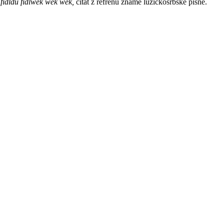
 fidldu fidlwek wek wek,
citát z refrénu známé lužickosrbské písně.