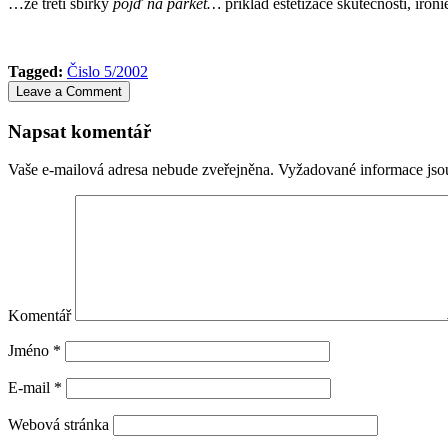
…ze třetí sbírky
pojď na parket…
příklad estetizace skutečnosti, iron
Tagged:
Čislo 5/2002
Leave a Comment
Napsat komentář
Vaše e-mailová adresa nebude zveřejněna.
Vyžadované informace js
Komentář
Jméno
*
E-mail
*
Webová stránka