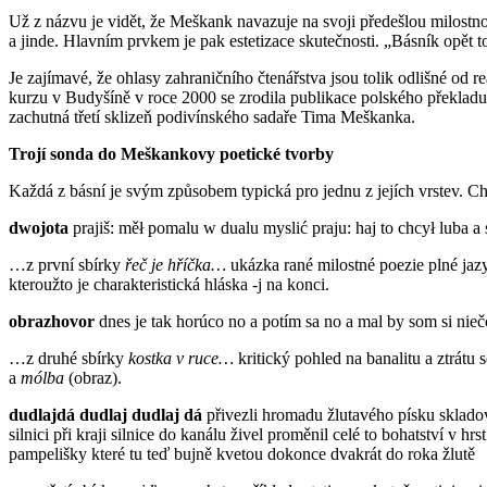
Už z názvu je vidět, že Meškank navazuje na svoji předešlou milostnou,
a jinde. Hlavním prvkem je pak estetizace skutečnosti. „Básník opět toč
Je zajímavé, že ohlasy zahraničního čtenářstva jsou tolik odlišné
kurzu v Budyšíně v roce 2000 se zrodila publikace polského překlad
zachutná třetí sklizeň podivínského sadaře Tima Meškanka.
Trojí sonda do Meškankovy poetické tvorby
Každá z básní je svým způsobem typická pro jednu z jejích vrstev. Ch
dwojota
prajiš: měł pomalu w dualu myslić praju: haj to chcył luba 
…z první sbírky
řeč je hříčka…
ukázka rané milostné poezie plné jazy
kteroužto je charakteristická hláska -j na konci.
obrazhovor
dnes je tak horúco no a potím sa no a mal by som si nie
…z druhé sbírky
kostka v ruce…
kritický pohled na banalitu a ztrát
a
mólba
(obraz).
dudlajdá dudlaj dudlaj dá
přivezli hromadu žlutavého písku skladova
silnici při kraji silnice do kanálu živel proměnil celé to bohatství v 
pampelišky které tu teď bujně kvetou dokonce dvakrát do roka žlutě