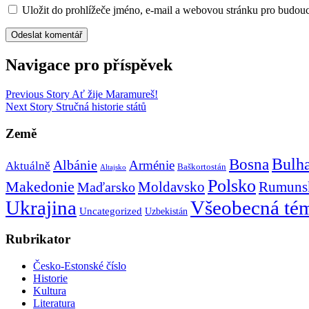
Uložit do prohlížeče jméno, e-mail a webovou stránku pro budou
Navigace pro příspěvek
Previous Story
Ať žije Maramureš!
Next Story
Stručná historie států
Země
Bulh
Bosna
Albánie
Arménie
Aktuálně
Baškortostán
Altajsko
Polsko
Makedonie
Rumuns
Maďarsko
Moldavsko
Ukrajina
Všeobecná té
Uncategorized
Uzbekistán
Rubrikator
Česko-Estonské číslo
Historie
Kultura
Literatura