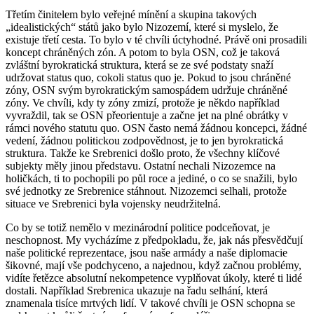
Třetím činitelem bylo veřejné mínění a skupina takových
„idealistických“ států jako bylo Nizozemí, které si myslelo, že
existuje třetí cesta. To bylo v té chvíli úctyhodné. Právě oni prosadili
koncept chráněných zón. A potom to byla OSN, což je taková
zvláštní byrokratická struktura, která se ze své podstaty snaží
udržovat status quo, cokoli status quo je. Pokud to jsou chráněné
zóny, OSN svým byrokratickým samospádem udržuje chráněné
zóny. Ve chvíli, kdy ty zóny zmizí, protože je někdo například
vyvraždil, tak se OSN přeorientuje a začne jet na plné obrátky v
rámci nového statutu quo. OSN často nemá žádnou koncepci, žádné
vedení, žádnou politickou zodpovědnost, je to jen byrokratická
struktura. Takže ke Srebrenici došlo proto, že všechny klíčové
subjekty měly jinou představu. Ostatní nechali Nizozemce na
holičkách, ti to pochopili po půl roce a jediné, o co se snažili, bylo
své jednotky ze Srebrenice stáhnout. Nizozemci selhali, protože
situace ve Srebrenici byla vojensky neudržitelná.
Co by se totiž nemělo v mezinárodní politice podceňovat, je
neschopnost. My vycházíme z předpokladu, že, jak nás přesvědčují
naše politické reprezentace, jsou naše armády a naše diplomacie
šikovné, mají vše podchyceno, a najednou, když začnou problémy,
vidíte řetězce absolutní nekompetence vyplňovat úkoly, které ti lidé
dostali. Například Srebrenica ukazuje na řadu selhání, která
znamenala tisíce mrtvých lidí. V takové chvíli je OSN schopna se