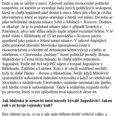
bude a jak se udržet u moci. Zároveň začíná rovnocenné politické
soupeření, ve kterém se vynořuje řada jiných politických seskupení,
která se chtějí legitimně také dostat k moci. Mezi tím vším je civilní
obyvatelstvo, které se teprve orientuje a hledá své místo. Do toho se
jako neřešitelná ukázala situace Srbů a Albánců v Kosovu. Dodnes
se ukazuje, že je to podobná situace jako v případě Izraelců a
Palestinců, něco kde těžko někdo najde nějaké rozumné řešení. V té
době vláda v Bělehradu už 15 let prováděla v Kosovu jakýsi
apartheid jako pokus o řešení tamní situace. V takové Jugoslávii
mělo poměrně liberální Slovinsko zpomalenou cestu k
ekonomickému a všeobecně demokratickému vývoji a chtělo se
odtrhnout, v Chorvatsku „bublaly“ různé politické proudy, Bosna,
Makedonie a Černá Hora hlásaly, že chtějí udržet jednotnou
Jugoslávii. Podle mě byl největší zájem o rozpad Jugoslávie v
Bělehradu, Záhřebu a Lublani. Kdo v té chvíli rozdělení nechtěl,
byly ty slabé články – Bosna a Makedonie. Jenže když Milošević
systematicky nabourával federální rovnováhu a když se odtrhávalo
Slovinsko a následovalo Chorvatsko, ostatním nezůstalo nic jiného,
než hledat cestu k samostatnosti. Takže k reálnému rozpadu došlo
po procesu, který svým způsobem trval takových deset let.
Jak hluboká je nenávist mezi národy bývalé Jugoslávie? Jakou
roli v ní hraje vojenský kult?
Bez ohledu na to, co se u nás stalo během druhé světové války a