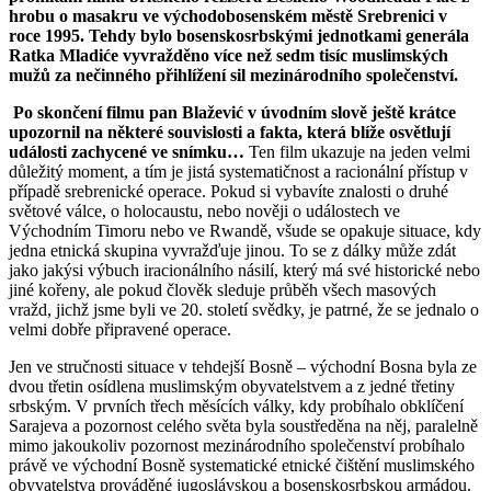
hrobu o masakru ve východobosenském městě Srebrenici v
roce 1995. Tehdy bylo bosenskosrbskými jednotkami generála
Ratka Mladiće vyvražděno více než sedm tisíc muslimských
mužů za nečinného přihlížení sil mezinárodního společenství.
Po skončení filmu pan Blažević v úvodním slově ještě krátce
upozornil na některé souvislosti a fakta, která blíže osvětlují
události zachycené ve snímku…
Ten film ukazuje na jeden velmi
důležitý moment, a tím je jistá systematičnost a racionální přístup v
případě srebrenické operace. Pokud si vybavíte znalosti o druhé
světové válce, o holocaustu, nebo nověji o událostech ve
Východním Timoru nebo ve Rwandě, všude se opakuje situace, kdy
jedna etnická skupina vyvražďuje jinou. To se z dálky může zdát
jako jakýsi výbuch iracionálního násilí, který má své historické nebo
jiné kořeny, ale pokud člověk sleduje průběh všech masových
vražd, jichž jsme byli ve 20. století svědky, je patrné, že se jednalo o
velmi dobře připravené operace.
Jen ve stručnosti situace v tehdejší Bosně – východní Bosna byla ze
dvou třetin osídlena muslimským obyvatelstvem a z jedné třetiny
srbským. V prvních třech měsících války, kdy probíhalo obklíčení
Sarajeva a pozornost celého světa byla soustředěna na něj, paralelně
mimo jakoukoliv pozornost mezinárodního společenství probíhalo
právě ve východní Bosně systematické etnické čištění muslimského
obyvatelstva prováděné jugoslávskou a bosenskosrbskou armádou.