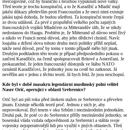
Hercegovině, což by hraničilo s hrozbou vypuknutí nové války.
Třetí teorie je trochu konspirační, a to že Karadžić a Mladić mají
jakési důkazy především proti Francouzům a že mezi nimi existuje
jakási tajná dohoda, že budou ušetřeni. Ta konspirační teorie čerpá
ze dvou událostí. Za prvé z propuštění velkého počtu zajatých
francouzských vojáků Mladićem za Mitterandův slib, že se nikdy
nedostanou do Haagu. Problém je, že Mitterand už dávno není živý
a nikdo ve Francii nemá důvod, aby jeho dědictví chránil. Navíc
loajalita a držení slova tohoto druhu mezi politiky příliš neplatí,
takže není důvod, proč by tomu v tomto případě mělo být jinak.
Druhým podkladem této teorie je případ předposledního pokusu o
zatčení Karadžiće, na čemž spolupracovali Britové a Američani. Je
prokazatelné, že jeden francouzský důstojník ve štábu NATO
oznámil Karadžićovi, že jednotky jsou na cestě ho zatknout. Já
nevěřím ani v jednu z těchto teorií. Já bych řekl, že jsou neschopní.
Kde byl v době masakru legendární muslimský polní velitel
Naser Orić, operující v oblasti Srebrenice?
Orić byl asi půl roku před útokem stažen ze Srebrenice a převelen
jinam. Existuje několik teorií proč. Jednou z nich je, aby
neprovokoval. Byl trnem v oku Srbům i mezinárodním jednotkám.
Druhá pak, že poté co do Srebrenice přišly mezinárodní jednotky, se
bosenská vláda vzdala odpovědnosti za Srebrenici a stáhla svoje
vojensky nejoperativnější lidi pro využití v jiných oblastech. Třetí