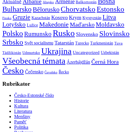
Bosna
Albánie
Arménie
Aktuálně
Baškortostán
Altajsko
Chorvatsko
Estonsko
Bulharsko
Bělorusko
Gruzie
Litva
Kosovo
Krym
Kazachstán
Kyrgyzstán
Finsko
Makedonie
Lotyšsko
Maďarsko
Moldavsko
Lužice
Rusko
Polsko
Slovinsko
Rumunsko
Slovensko
Srbsko
Tatarstán
Svět socialismu
Turecko
Turkmenistán
Tuva
Ukrajina
Uncategorized
Uzbekistán
Tádžikistán
Udmurtsko
Všeobecná témata
Černá Hora
Ázerbájdžán
Česko
Čečensko
Řecko
Čuvašsko
Rubrikator
Česko-Estonské číslo
Historie
Kultura
Literatura
Menšiny
Paměť
Politika