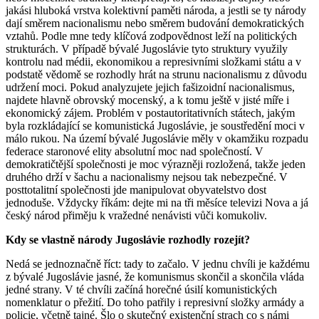
jakási hluboká vrstva kolektivní paměti národa, a jestli se ty národy
dají směrem nacionalismu nebo směrem budování demokratických
vztahů. Podle mne tedy klíčová zodpovědnost leží na politických
strukturách. V případě bývalé Jugoslávie tyto struktury využily
kontrolu nad médii, ekonomikou a represivními složkami státu a v
podstatě vědomě se rozhodly hrát na strunu nacionalismu z důvodu
udržení moci. Pokud analyzujete jejich fašizoidní nacionalismus,
najdete hlavně obrovský mocenský, a k tomu ještě v jisté míře i
ekonomický zájem. Problém v postautoritativních státech, jakým
byla rozkládající se komunistická Jugoslávie, je soustředění moci v
málo rukou. Na území bývalé Jugoslávie měly v okamžiku rozpadu
federace staronové elity absolutní moc nad společností. V
demokratičtější společnosti je moc výrazněji rozložená, takže jeden
druhého drží v šachu a nacionalismy nejsou tak nebezpečné. V
posttotalitní společnosti jde manipulovat obyvatelstvo dost
jednoduše. Vždycky říkám: dejte mi na tři měsíce televizi Nova a já
český národ přiměju k vražedné nenávisti vůči komukoliv.
Kdy se vlastně národy Jugoslávie rozhodly rozejít?
Nedá se jednoznačně říct: tady to začalo. V jednu chvíli je každému
z bývalé Jugoslávie jasné, že komunismus skončil a skončila vláda
jedné strany. V té chvíli začíná horečné úsilí komunistických
nomenklatur o přežití. Do toho patřily i represivní složky armády a
policie, včetně tajné. Šlo o skutečný existenční strach co s námi