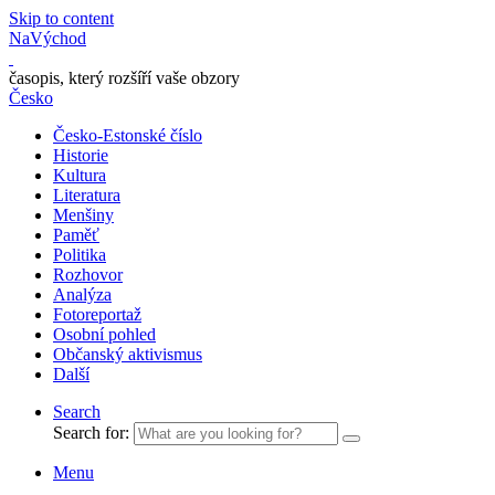
Skip to content
NaVýchod
časopis, který rozšíří vaše obzory
Česko
Česko-Estonské číslo
Historie
Kultura
Literatura
Menšiny
Paměť
Politika
Rozhovor
Analýza
Fotoreportaž
Osobní pohled
Občanský aktivismus
Další
Search
Search for:
Menu