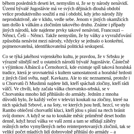
během posledních deseti let, nemyslím si, že se ty národy nenávidí.
Území bývalé Jugoslávie má ve svých dějinách dlouhá období
velice produktivního soužití a má i období, kdy jeho národy žily
neproduktivně, ale v klidu, vedle sebe. Jenom v jistých okamžicích
tam došlo k válkám a zločinům takového druhu. Známe i případy
jiných národů, kde najdeme prvky takové nenávisti, Francouzi –
Němci, Češi – Němci. Takže nemyslím, že by války a vyvražďování
způsobila nenávist mezi národy, vždycky se jednalo o konkrétní,
pojmenovatelná, identifikovatelná politická seskupení.
Co se týká jakéhosi vojenského kultu, je pravdou, že v Srbsku je
výrazně silnější než u ostatních národů bývalé Jugoslávie. Částečně
s výjimkou Albánců a Černohorců, kde existuje spíš taková horalská
tradice, která je srovnatelná s kultem samostatnosti a horalské hrdosti
z jiných částí světa, např. Kavkazu. Ale to nic neznamená, protože i
u Chorvatů či Muslimů najdete lidi, kteří spáchali zločiny, kteří rádi
válčí. Ve chvíli, kdy začala válka chorvatsko-srbská, se v
Chorvatsku mnoho lidí přihlásilo do armády. Jedním z mnoha
důvodů bylo, že každý večer v televizi koukali na zločiny, které na
nich spáchali Srbové, a na šoty, ve kterých jsou hrdí, hezcí, ve stylu
Rambo oblečení chorvatští kluci, kteří jdou s písní na rtech bránit
svůj domov. A když se na to koukáte měsíc průměrně deset hodin
denně, když hrozí válka ve vaší zemi a tam se střídají záběry
reálných nebo vymyšlených nebo reinterpretovaných zločinů, tak se
veliký počet mladých lidí dobrovolně přihlásí do armády – a