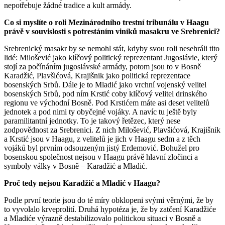
nepotřebuje žádné tradice a kult armády.
Co si myslíte o roli Mezinárodního trestní tribunálu v Haagu
právě v souvislosti s potrestáním viníků masakru ve Srebrenici?
Srebrenický masakr by se nemohl stát, kdyby svou roli nesehráli tito
lidé: Milošević jako klíčový politický reprezentant Jugoslávie, který
stojí za počínáním jugoslávské armády, potom jsou to v Bosně
Karadžić, Plavšićová, Krajišnik jako politická reprezentace
bosenských Srbů. Dále je to Mladić jako vrchní vojenský velitel
bosenských Srbů, pod ním Krstić coby klíčový velitel drinského
regionu ve východní Bosně. Pod Krstićem máte asi deset velitelů
jednotek a pod nimi ty obyčejné vojáky. A navíc tu ještě byly
paramilitantní jednotky. To je takový řetězec, který nese
zodpovědnost za Srebrenici. Z nich Milošević, Plavšićová, Krajišnik
a Krstić jsou v Haagu, z velitelů je jich v Haagu sedm a z těch
vojáků byl prvním odsouzeným jistý Erdemović. Bohužel pro
bosenskou společnost nejsou v Haagu právě hlavní zločinci a
symboly války v Bosně – Karadžić a Mladić.
Proč tedy nejsou Karadžić a Mladić v Haagu?
Podle první teorie jsou do té míry obklopeni svými věrnými, že by
to vyvolalo krveprolití. Druhá hypotéza je, že by zatčení Karadžiće
a Mladiće výrazně destabilizovalo politickou situaci v Bosně a