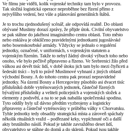
Ve filmu jste viděli, kolik vojenské techniky tam bylo v provozu.
Tak složitá logistická operace neproběhne bez řízení přímo z
nejvyššího vedení, bez vůle a plánování generálních štábů.
Je to trochu zjednodušený scénář, ale odpovídá realitě. Do oblasti
obývané Muslimy dorazí zprávy, že přijde útok. Civilní obyvatelstvo
se pak stáhne do jakéhosi imaginárního centra oblasti. Toto město
nebo enkláva je obklíčeno pravidelnými jednotkami jugoslávské
nebo bosenskosrbské armády. Vždycky se jednalo o regulérní
jednotky, označené, v uniformách, s vojenským statutem a
vojenským řízením. Takže to nebyl žádný divoký výbuch toho nebo
onoho, vše bylo pečlivě připraveno a řízeno. Ve Srebrenici žilo před
válkou asi devět tisíc lidí, v době útoku jich tam bylo mezi čtyřiceti a
šedesáti tisíci – byli to právě Muslimové vyhnaní z jiných oblastí
východní Bosny. A do tohoto centra pak prorazí nepravidelné
jednotky. Na území Bosny a Hercegoviny působilo asi dvacet tisíc
příslušníků dobře vytrénovaných jednotek, částečně řízených
bývalými příslušníky a veliteli policejních a vojenských složek a
elementy z podsvětí, a na to se pak nabalila společenská spodina.
Tyto oddíly byly už dávno předtím vyzbrojeny a logisticky
připraveny a částečně vytrénovány v průběhu války v Chorvatsku.
Tyhle jednotky tedy obsadily strategická místa a zároveň spáchaly
několik rituálních vražd – podřezané krky, vypíchnuté oči a další
akty brutálního násilí. Pokud je takhle zavražděno deset lidí,
obyvatelstvo se stáhne do domů a do sklepů. Pokud jsou takhle