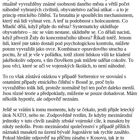
rituálně vyvražděny známé osobnosti daného města a větší počet
náhodně vybraných civilistů, obyvatelstvo začíná utíkat – a to je
princip etnického čištění. Ta brutalita je spouštěcím mechanismem,
který má lidi vyhnat ven. A teď ta podobnost s holocaustem. Co
Mladić dělá, když přijde do města? Systematicky uklidňuje
obyvatelstvo – nic se vám nestane, uklidněte se. Co dělali nacisti,
když přivezli Židy do koncentračního tábora? Říkali totéž. Jenom
lidi, které jste takto dostali pod psychologickou kontrolu, můžete
potom vyvraždit jako ovce. Kombinace opravdového strachu a
pocitu, že už je vše v pořádku, totiž zlomí lidskou vůli ke kladení
jakéhokoliv odporu, s tím člověkem pak můžete udělat cokoliv. To
jsou věci, které se učí ve vojenských školách, to není náhodné.
To co však zůstává otázkou v případě Srebrenice ve srovnání s
ostatními případy etnického čištění v Bosně je, proč bylo
vyvražděno tolik lidí, protože normálně byl ten počet daleko menší.
Jsou různé teorie a předpoklady, můžeme se pouze dohadovat. Mám
několik hypotéz, ale odpověď neznám.
Ještě se vrátím k tomu momentu, kdy se čekalo, jestli přijde letecký
útok NATO, nebo ne. Zodpovědně tvrdím, že kdyby mezinárodní
jednotky v tuto chvíli zasáhly srbské vojenské cíle, k masakru by
nikdy nedošlo. Proto mezinárodní společenství v případě příštích
náznaků masakrů na území bývalé Jugoslávie tak rychle zasáhlo.
Pokud hledáte odpověď na příčinu zásahu v Kosovu, tak je to