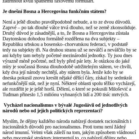
zadrhnout kvůli špatnému faxovému formuláři.
Je dnešní Bosna a Hercegovina funkčním státem?
Není a ještě dlouho pravděpodobně nebude, a to ze dvou důvodů.
Zaprvé – po tak dlouhé válce trvá dlouho, než se země zkonsoliduje.
Druhý důvod je zásadnější, a to, že Bosna a Hercegovina zůstala
Daytonskou dohodou formálně rozdělena na dva subjekty –
Republiku srbskou a bosensko–chorvatskou federaci, v podstatě
tedy na subjekty tři. Na druhou stranu už se neválčí a neválčilo by se
ani kdyby tam nebyly početné mezinárodní jednotky. Ty jsou dnes
výrazně méně početné, než byly před pár lety. Je otázkou do jaké
míry je současná Bosna dlouhodobě udržitelným státem, ve chvíli,
kdy dva její národy nechtějí, aby státem byla. Jenže kdo by se
dneska pokusil znovu kreslit nějaké dělící čáry, získal by sedmkrát
nefunkčnější stát, než je nyní. Některé oblasti spolu těžko vycházejí,
ale rozdělit je je ještě horší. Dělení, o které se pokusili Milošević a
Tuđman přineslo 1,5 miliónu vyhnaných lidí a 200 tisíc mrtvých.
Vycházel nacionalismus v bývalé Jugoslávii od jednotlivých
národů nebo od jejich politických reprezentací?
Myslím, že dějiny každého národa nabízejí dostatek racionálních i
iracionálních důvodů pro nacionalismus. Proti tomu není žádný
národ imunní. Velmi však záleží na tom, jakým způsobem vládnoucí
nebo mocenské struktury interpretují to, co nabízejí dějiny nebo