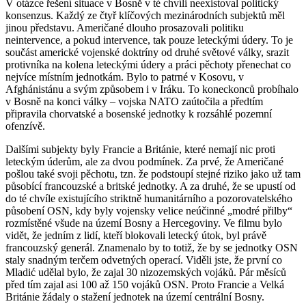
V otázce řešení situace v Bosně v té chvíli neexistoval politický
konsenzus. Každý ze čtyř klíčových mezinárodních subjektů měl
jinou představu. Američané dlouho prosazovali politiku
neintervence, a pokud intervence, tak pouze leteckými údery. To je
součást americké vojenské doktríny od druhé světové války, srazit
protivníka na kolena leteckými údery a práci pěchoty přenechat co
nejvíce místním jednotkám. Bylo to patrné v Kosovu, v
Afghánistánu a svým způsobem i v Iráku. To koneckonců probíhalo
v Bosně na konci války – vojska NATO zaútočila a předtím
připravila chorvatské a bosenské jednotky k rozsáhlé pozemní
ofenzívě.
Dalšími subjekty byly Francie a Británie, které nemají nic proti
leteckým úderům, ale za dvou podmínek. Za prvé, že Američané
pošlou také svoji pěchotu, tzn. že podstoupí stejné riziko jako už tam
působící francouzské a britské jednotky. A za druhé, že se upustí od
do té chvíle existujícího striktně humanitárního a pozorovatelského
působení OSN, kdy byly vojensky velice neúčinné „modré přilby“
rozmístěné všude na území Bosny a Hercegoviny. Ve filmu bylo
vidět, že jedním z lidí, kteří blokovali letecký útok, byl právě
francouzský generál. Znamenalo by to totiž, že by se jednotky OSN
staly snadným terčem odvetných operací. Viděli jste, že první co
Mladić udělal bylo, že zajal 30 nizozemských vojáků. Pár měsíců
před tím zajal asi 100 až 150 vojáků OSN. Proto Francie a Velká
Británie žádaly o stažení jednotek na území centrální Bosny.