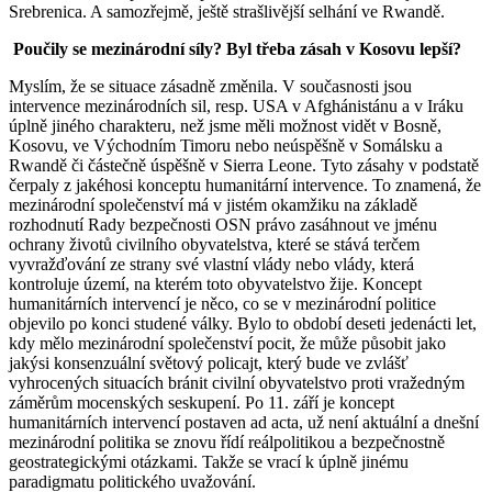
Srebrenica. A samozřejmě, ještě strašlivější selhání ve Rwandě.
Poučily se mezinárodní síly? Byl třeba zásah v Kosovu lepší?
Myslím, že se situace zásadně změnila. V současnosti jsou
intervence mezinárodních sil, resp. USA v Afghánistánu a v Iráku
úplně jiného charakteru, než jsme měli možnost vidět v Bosně,
Kosovu, ve Východním Timoru nebo neúspěšně v Somálsku a
Rwandě či částečně úspěšně v Sierra Leone. Tyto zásahy v podstatě
čerpaly z jakéhosi konceptu humanitární intervence. To znamená, že
mezinárodní společenství má v jistém okamžiku na základě
rozhodnutí Rady bezpečnosti OSN právo zasáhnout ve jménu
ochrany životů civilního obyvatelstva, které se stává terčem
vyvražďování ze strany své vlastní vlády nebo vlády, která
kontroluje území, na kterém toto obyvatelstvo žije. Koncept
humanitárních intervencí je něco, co se v mezinárodní politice
objevilo po konci studené války. Bylo to období deseti jedenácti let,
kdy mělo mezinárodní společenství pocit, že může působit jako
jakýsi konsenzuální světový policajt, který bude ve zvlášť
vyhrocených situacích bránit civilní obyvatelstvo proti vražedným
záměrům mocenských seskupení. Po 11. září je koncept
humanitárních intervencí postaven ad acta, už není aktuální a dnešní
mezinárodní politika se znovu řídí reálpolitikou a bezpečnostně
geostrategickými otázkami. Takže se vrací k úplně jinému
paradigmatu politického uvažování.