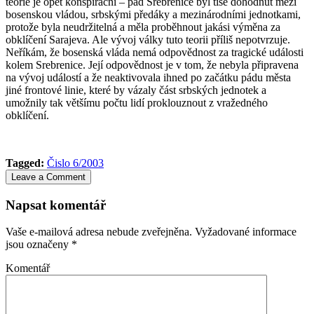
teorie je opět konspirační – pád Srebrenice byl tiše dohodnut mezi
bosenskou vládou, srbskými předáky a mezinárodními jednotkami,
protože byla neudržitelná a měla proběhnout jakási výměna za
obklíčení Sarajeva. Ale vývoj války tuto teorii příliš nepotvrzuje.
Neříkám, že bosenská vláda nemá odpovědnost za tragické události
kolem Srebrenice. Její odpovědnost je v tom, že nebyla připravena
na vývoj událostí a že neaktivovala ihned po začátku pádu města
jiné frontové linie, které by vázaly část srbských jednotek a
umožnily tak většímu počtu lidí proklouznout z vražedného
obklíčení.
Tagged:
Čislo 6/2003
Leave a Comment
Napsat komentář
Vaše e-mailová adresa nebude zveřejněna.
Vyžadované informace
jsou označeny
*
Komentář