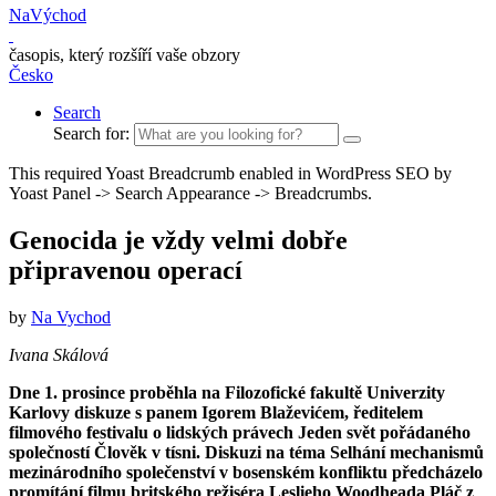
NaVýchod
časopis, který rozšíří vaše obzory
Česko
Search
Search for:
This required Yoast Breadcrumb enabled in WordPress SEO by
Yoast Panel -> Search Appearance -> Breadcrumbs.
Genocida je vždy velmi dobře
připravenou operací
by
Na Vychod
Ivana Skálová
Dne 1. prosince proběhla na Filozofické fakultě Univerzity
Karlovy diskuze s panem Igorem Blaževićem, ředitelem
filmového festivalu o lidských právech Jeden svět pořádaného
společností Člověk v tísni. Diskuzi na téma Selhání mechanismů
mezinárodního společenství v bosenském konfliktu předcházelo
promítání filmu britského režiséra Leslieho Woodheada Pláč z