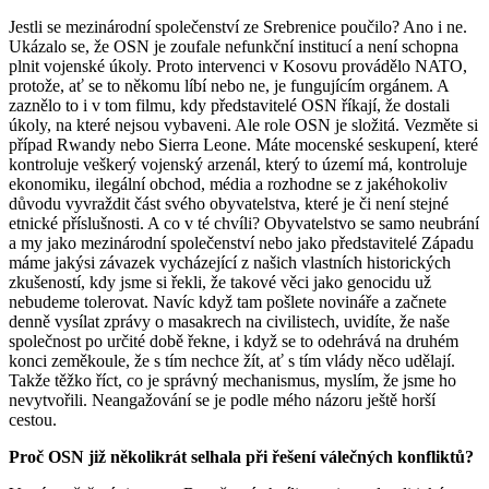
Jestli se mezinárodní společenství ze Srebrenice poučilo? Ano i ne.
Ukázalo se, že OSN je zoufale nefunkční institucí a není schopna
plnit vojenské úkoly. Proto intervenci v Kosovu provádělo NATO,
protože, ať se to někomu líbí nebo ne, je fungujícím orgánem. A
zaznělo to i v tom filmu, kdy představitelé OSN říkají, že dostali
úkoly, na které nejsou vybaveni. Ale role OSN je složitá. Vezměte si
případ Rwandy nebo Sierra Leone. Máte mocenské seskupení, které
kontroluje veškerý vojenský arzenál, který to území má, kontroluje
ekonomiku, ilegální obchod, média a rozhodne se z jakéhokoliv
důvodu vyvraždit část svého obyvatelstva, které je či není stejné
etnické příslušnosti. A co v té chvíli? Obyvatelstvo se samo neubrání
a my jako mezinárodní společenství nebo jako představitelé Západu
máme jakýsi závazek vycházející z našich vlastních historických
zkušeností, kdy jsme si řekli, že takové věci jako genocidu už
nebudeme tolerovat. Navíc když tam pošlete novináře a začnete
denně vysílat zprávy o masakrech na civilistech, uvidíte, že naše
společnost po určité době řekne, i když se to odehrává na druhém
konci zeměkoule, že s tím nechce žít, ať s tím vlády něco udělají.
Takže těžko říct, co je správný mechanismus, myslím, že jsme ho
nevytvořili. Neangažování se je podle mého názoru ještě horší
cestou.
Proč OSN již několikrát selhala při řešení válečných konfliktů?