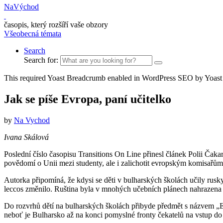
NaVýchod
časopis, který rozšíří vaše obzory
Všeobecná témata
Search
Search for:
This required Yoast Breadcrumb enabled in WordPress SEO by Yoast
Jak se píše Evropa, paní učitelko
by
Na Vychod
Ivana Skálová
Poslední číslo časopisu Transitions On Line přinesl článek Polii Čaka
povědomí o Unii mezi studenty, ale i zalichotit evropským komisařům
Autorka připomíná, že kdysi se děti v bulharských školách učily rusky
leccos změnilo. Ruština byla v mnohých učebních plánech nahrazena an
Do rozvrhů dětí na bulharských školách přibyde předmět s názvem „Evr
neboť je Bulharsko až na konci pomyslné fronty čekatelů na vstup do ev