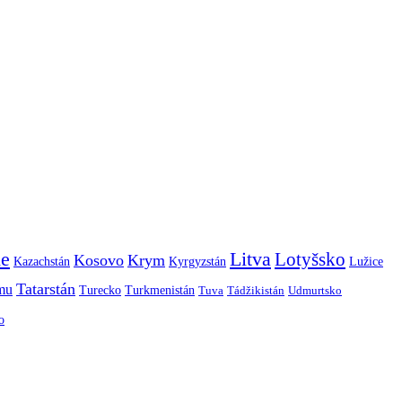
ie
Litva
Lotyšsko
Kosovo
Krym
Kazachstán
Kyrgyzstán
Lužice
Tatarstán
smu
Turecko
Turkmenistán
Tuva
Tádžikistán
Udmurtsko
o