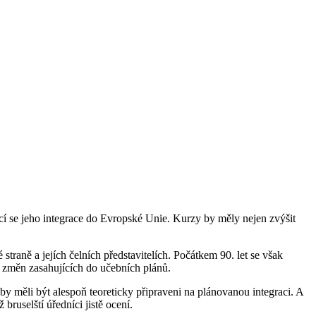
ící se jeho integrace do Evropské Unie. Kurzy by měly nejen zvýšit
traně a jejích čelních představitelích. Počátkem 90. let se však
e změn zasahujících do učebních plánů.
y měli být alespoň teoreticky připraveni na plánovanou integraci. A
bruselští úředníci jistě ocení.