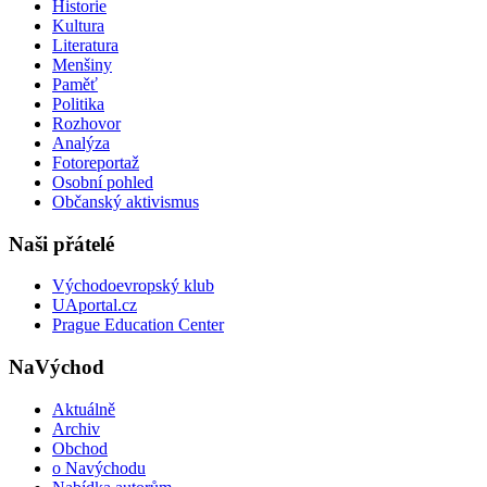
Historie
Kultura
Literatura
Menšiny
Paměť
Politika
Rozhovor
Analýza
Fotoreportaž
Osobní pohled
Občanský aktivismus
Naši přátelé
Východoevropský klub
UAportal.cz
Prague Education Center
NaVýchod
Aktuálně
Archiv
Obchod
o Navýchodu