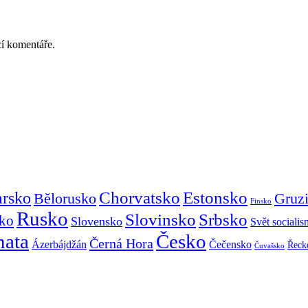
cí komentáře.
Chorvatsko
Estonsko
arsko
Gruz
Bělorusko
Finsko
Rusko
Slovinsko
Srbsko
ko
Slovensko
Svět sociali
mata
Česko
Černá Hora
Ázerbájdžán
Čečensko
Řeck
Čuvašsko