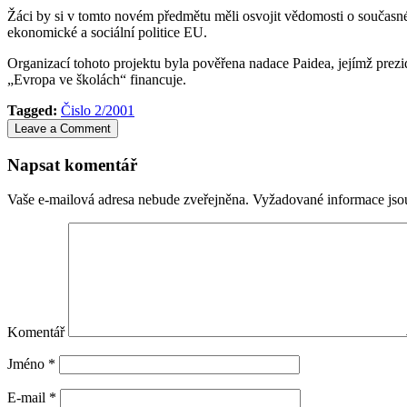
Žáci by si v tomto novém předmětu měli osvojit vědomosti o současné 
ekonomické a sociální politice EU.
Organizací tohoto projektu byla pověřena nadace Paidea, jejímž prez
„Evropa ve školách“ financuje.
Tagged:
Čislo 2/2001
Leave a Comment
Napsat komentář
Vaše e-mailová adresa nebude zveřejněna.
Vyžadované informace js
Komentář
Jméno
*
E-mail
*