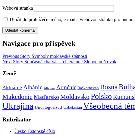
Webová stránka
Uložit do prohlížeče jméno, e-mail a webovou stránku pro budou
Navigace pro příspěvek
Previous Story
Symboly moldavské státnosti
Next Story
Současná charvátská literatura: Slobodan Novak
Země
Bulh
Bosna
Albánie
Arménie
Aktuálně
Baškortostán
Altajsko
Polsko
Makedonie
Rumuns
Maďarsko
Moldavsko
Ukrajina
Všeobecná té
Uncategorized
Uzbekistán
Rubrikator
Česko-Estonské číslo