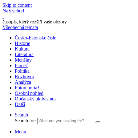
Skip to content
NaVýchod
časopis, který rozšíří vaše obzory
Všeobecná témata
Česko-Estonské číslo
Historie
Kultura
Literatura
Menšiny
Paměť
Politika
Rozhovor
Analýza
Fotoreportaž
Osobní pohled
Občanský aktivismus
Další
Search
Search for:
Menu