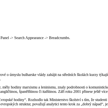
 Panel -> Search Appearance -> Breadcrumbs.
rové o úmyslu bulharske vlády zahájit na středních školách kurzy týkaj
.
, měly hodiny marxismu a leninismu, znaly podrobnosti o komunistické s
gličtinou, španělštinou či italštinou. Září roku 2001 přinese ještě víc
opské hodiny“. Rozhodlo tak Ministerstvo školství s tím, že studenti b
ropských struktur, považují analytici tento krok za „dobrý nápad“, jež 