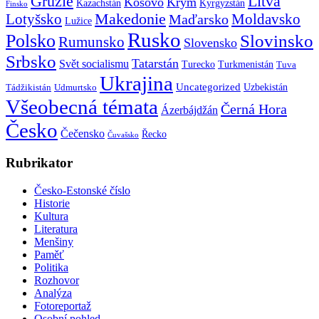
Gruzie
Litva
Kosovo
Krym
Kazachstán
Kyrgyzstán
Finsko
Makedonie
Lotyšsko
Maďarsko
Moldavsko
Lužice
Rusko
Polsko
Slovinsko
Rumunsko
Slovensko
Srbsko
Tatarstán
Svět socialismu
Turecko
Turkmenistán
Tuva
Ukrajina
Uncategorized
Uzbekistán
Tádžikistán
Udmurtsko
Všeobecná témata
Černá Hora
Ázerbájdžán
Česko
Čečensko
Řecko
Čuvašsko
Rubrikator
Česko-Estonské číslo
Historie
Kultura
Literatura
Menšiny
Paměť
Politika
Rozhovor
Analýza
Fotoreportaž
Osobní pohled