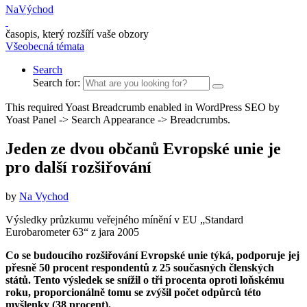
NaVýchod
časopis, který rozšíří vaše obzory
Všeobecná témata
Search
Search for:
This required Yoast Breadcrumb enabled in WordPress SEO by
Yoast Panel -> Search Appearance -> Breadcrumbs.
Jeden ze dvou občanů Evropské unie je
pro další rozšiřování
by
Na Vychod
Výsledky průzkumu veřejného mínění v EU „Standard
Eurobarometer 63“ z jara 2005
Co se budoucího rozšiřování Evropské unie týká, podporuje jej
přesně 50 pro­cent res­pondentů z 25 současných člen­ských
států. Tento výsledek se snížil o tři procenta oproti loňskému
roku, pro­porcionálně tomu se zvýšil počet od­půr­ců této
myšlenky (38 procent).