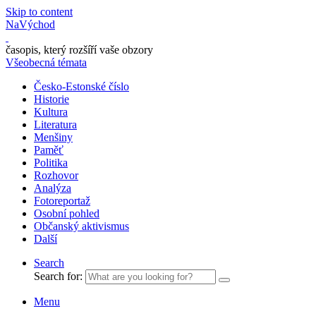
Skip to content
NaVýchod
časopis, který rozšíří vaše obzory
Všeobecná témata
Česko-Estonské číslo
Historie
Kultura
Literatura
Menšiny
Paměť
Politika
Rozhovor
Analýza
Fotoreportaž
Osobní pohled
Občanský aktivismus
Další
Search
Search for:
Menu