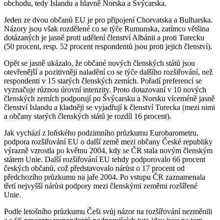
obchodu, tedy Islandu a hlavně Norska a Švý­car­ska.
Jeden ze dvou občanů EU je pro připojení Chorvatska a Bulharska.
Názory jsou však rozdělené co se týče Rumunska, zatímco většina
dotázaných je jasně proti udělení členství Albánii a proti Turecku
(50 procent, resp. 52 procent respondentů jsou proti jejich členství).
Opět se jasně ukázalo, že občané no­vých členských států jsou
otevřenější a po­zi­tivněji naladění co se týče dalšího roz­šiřování, než
respondenti v 15 starých členských zemích. Pořadí preferencí se
vyznačuje různou úrovní intenzity. Proto dotazovaní v 10 nových
členských ze­mích podporují po Švýcarsku a Norsku ví­ce­méně jasně
členství Islandu a kladněji se vyjadřují k členství Turecka (mezi nimi
a občany starých členských států je rozdíl 16 procent).
Jak vychází z loňského podzimního průzkumu Eurobarometru,
podpora rozšiřování EU o další země mezi občany České republiky
výrazně vzrostla po květnu 2004, kdy se ČR stala novým členským
státem Unie. Další rozšiřování EU tehdy podpo­ro­valo 66 procent
českých občanů, což před­stavovalo nárůst o 17 procent od
předchozího průzkumu na jaře 2004. Po vstupu ČR zaznamenala
třetí nejvyšší ná­růst podpory mezi členskými zeměmi rozšířené
Unie.
Podle letošního průzkumu Češi svůj názor na rozšířování nezměnili