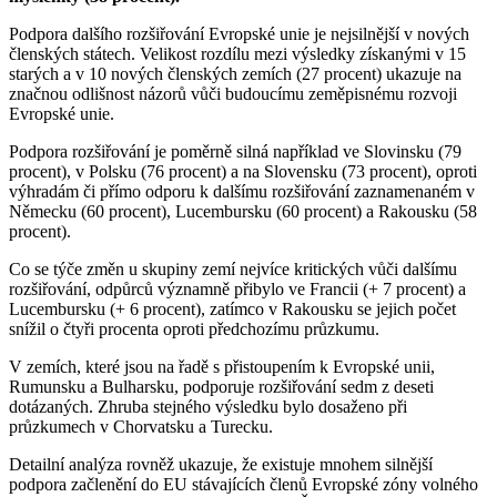
Podpora dalšího rozšiřování Evropské unie je nejsilnější v nových
členských stá­tech. Velikost rozdílu mezi výsledky zís­kanými v 15
starých a v 10 nových člen­ských zemích (27 procent) ukazuje na
značnou odlišnost názorů vůči budoucímu země­pis­nému rozvoji
Evropské unie.
Podpora rozšiřování je po­měrně silná na­příklad ve Slovinsku (79
procent), v Polsku (76 procent) a na Slovensku (73 procent), oproti
výhradám či přímo odporu k dal­šímu rozšiřování zaznamenaném v
Ně­mecku (60 procent), Lucembursku (60 procent) a Rakousku (58
procent).
Co se týče změn u skupiny zemí nejvíce kri­tických vůči dalšímu
rozšiřování, od­půrců významně přibylo ve Francii (+ 7 procent) a
Lucembursku (+ 6 procent), zatímco v Ra­kousku se jejich počet
snížil o čtyři procenta oproti předchozímu průzkumu.
V zemích, které jsou na řadě s přis­tou­pe­ním k Evropské unii,
Rumunsku a Bul­har­sku, podporuje rozšiřování sedm z deseti
dotázaných. Zhruba stejného výsledku bylo dosaženo při
průzkumech v Chorvatsku a Tu­recku.
Detailní analýza rovněž ukazuje, že existuje mnohem silnější
podpora začlenění do EU stávajících členů Evropské zóny volného