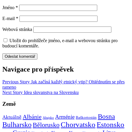
Jméno
*
E-mail
*
Webová stránka
Uložit do prohlížeče jméno, e-mail a webovou stránku pro
budoucí komentáře.
Navigace pro příspěvek
Previous Story
Jak začíná každý etnický vtip? Ohlédnutím se přes
rameno
Next Story
Idea slovanstva na Slovensku
Země
Bosna
Albánie
Arménie
Aktuálně
Baškortostán
Altajsko
Chorvatsko
Estonsko
Bulharsko
Bělorusko