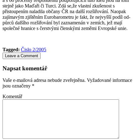
a s 66 procenty respondentů pod­porujících tuto ideu jsou na tom
stejně jako Maďaři či Turci. Zdá se,že vlastní zkušenost s
přistoupením na­la­dila občany ČR na další rozšiřování. Naopak
zajímavým zjiš­­tě­ním Euro­ba­ro­metru je fakt, že nejvyšší podíl od­
půrců dalšího rozšiřování byl zaznamenán v ze­mích, jež mají
společné hranice s čer­st­vými člen­skými zeměmi Evropské unie.
Tagged:
Čislo 2/2005
Leave a Comment
Napsat komentář
Vaše e-mailová adresa nebude zveřejněna.
Vyžadované informace
jsou označeny
*
Komentář