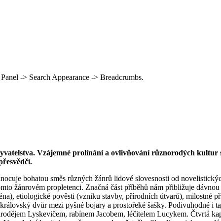
 Panel -> Search Appearance -> Breadcrumbs.
yvatelstva. Vzájemné prolínání a ovlivňování různorodých kultur s
řesvědčí.
nocuje bohatou směs různých žánrů lidové slovesnosti od novelistický
 tomto žánrovém propletenci. Značná část příběhů nám přibližuje dávnou
na), etiologické pověsti (vzniku stavby, přírodních útvarů), milostné 
 královský dvůr mezi pyšné bojary a prostořeké šašky. Podivuhodné i 
rodějem Lyskevičem, rabínem Jacobem, léčitelem Lucykem. Čtvrtá ka