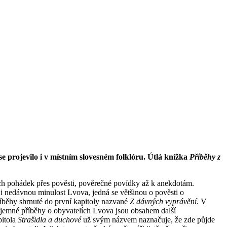
e projevilo i v místním slovesném folklóru. Útlá knížka
Příběhy z
ch pohádek přes pověsti, pověrečné povídky až k anekdotám.
 i nedávnou minulost Lvova, jedná se většinou o pověsti o
příběhy shrnuté do první kapitoly nazvané
Z dávných vyprávění
. V
tajemné příběhy o obyvatelích Lvova jsou obsahem další
pitola
Strašidla a duchové
už svým názvem naznačuje, že zde půjde