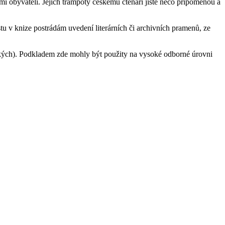
i obyvateli. Jejich trampoty českému čtenáři jistě něco připomenou a
u v knize postrádám uvedení literárních či archivních pramenů, ze
ivských). Podkladem zde mohly být použity na vysoké odborné úrovni