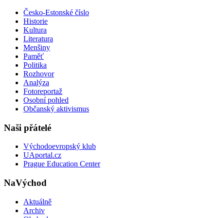
Česko-Estonské číslo
Historie
Kultura
Literatura
Menšiny
Paměť
Politika
Rozhovor
Analýza
Fotoreportaž
Osobní pohled
Občanský aktivismus
Naši přátelé
Východoevropský klub
UAportal.cz
Prague Education Center
NaVýchod
Aktuálně
Archiv