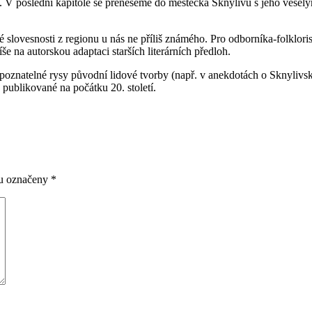
. V poslední kapitole se přeneseme do městečka Sknylivu s jeho veselým
lovesnosti z regionu u nás ne příliš známého. Pro odborníka-folklorist
e na autorskou adaptaci starších literárních předloh.
 rozpoznatelné rysy původní lidové tvorby (např. v anekdotách o Sknyl
publikované na počátku 20. století.
ou označeny
*