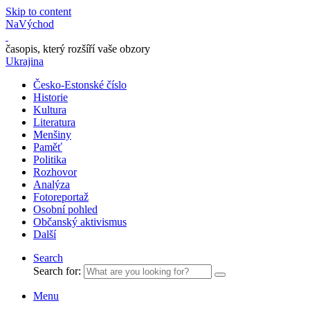
Skip to content
NaVýchod
časopis, který rozšíří vaše obzory
Ukrajina
Česko-Estonské číslo
Historie
Kultura
Literatura
Menšiny
Paměť
Politika
Rozhovor
Analýza
Fotoreportaž
Osobní pohled
Občanský aktivismus
Další
Search
Search for:
Menu