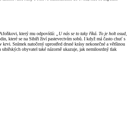
Afoňkovi, který mu od­­po­vídá:
„U nás se to taky říká. To je holt osud,
din, které se na Sibiři živí pastevectvím sobů. I když má často chuť s
krvi. Sní­mek natočený upro­střed drsné krásy neko­neč­né a většinou
ch si­biř­ských obyvatel také názorně ukazuje, jak nemilosrdný tlak