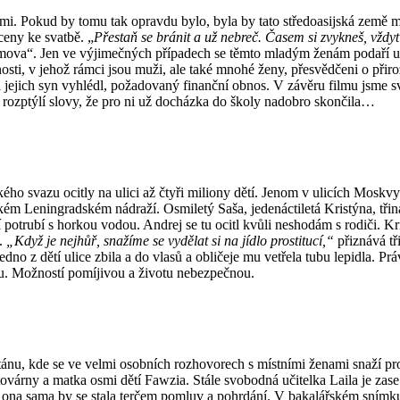
mi. Pokud by tomu tak opravdu bylo, byla by tato stře­doasijská země 
ceny ke svatbě. „
Přestaň se bránit a už nebreč. Časem si zvykneš, vždy
mo­va“. Jen ve výjimečných případech se těmto mladým ženám podaří upr
lečnosti, v jehož rámci jsou muži, ale také mnohé ženy, přesvědčeni o p
 si jejich syn vyhlédl, požadovaný finanční obnos. V zá­věru filmu jsme
 rozptýlí slovy, že pro ni už docházka do školy nadobro skončila…
 svazu ocitly na ulici až čtyři miliony dětí. Jenom v ulicích Moskvy j
ém Leningradském nádraží. Osmiletý Saša, jedenáctiletá Kristýna, třiná
 potrubí s horkou vodou. Andrej se tu ocitl kvůli neshodám s rodiči. Kr
e.
„Když je nejhůř, snažíme se vydělat si na jídlo prostitucí,“
přiznává tř
no z dětí ulice zbila a do vlasů a obličeje mu vetřela tubu le­pidla. Pr
. Možností pomí­ji­vou a životu nebezpečnou.
ánu, kde se ve velmi osobních rozhovorech s mí­st­ními ženami snaží pr
­várny a matka osmi dětí Fawzia. Stále svo­bodná učitelka Laila je zase
u a ona sama by se stala terčem po­m­luv a pohrdání. V bakalářském sním