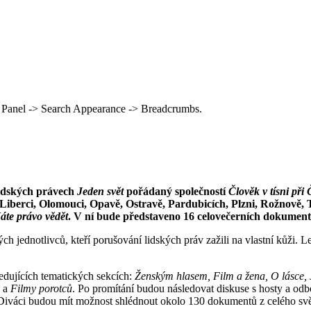
 Panel -> Search Appearance -> Breadcrumbs.
lidských právech
Jeden svět
pořádaný společností
Člověk v tísni při 
Liberci, Olomouci, Opavě, Ostravě, Pardubicích, Plzni, Rožnově, 
áte právo vědět
. V ní bude představeno 16 celovečerních dokument
ch jedno­t­livců, kteří porušování lidských práv za­žili na vlastní kůži. 
dujících te­ma­tických sekcích:
Ženským hlasem, Film a žena, O lásce, J
a
Filmy po­rotců
. Po promítání budou následovat diskuse s hosty a odb
ce. Diváci budou mít možnost shlédnout okolo 130 dokumentů z celého svě