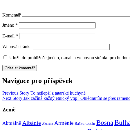
Komentář
Jméno
*
E-mail
*
Webová stránka
Uložit do prohlížeče jméno, e-mail a webovou stránku pro budou
Navigace pro příspěvek
Previous Story
To nejlepší z tatarské kuchyně
Next Story
Jak začíná každý etnický vtip? Ohlédnutím se přes ramen
Země
Bulh
Bosna
Albánie
Arménie
Aktuálně
Baškortostán
Altajsko