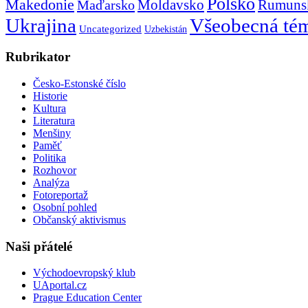
Polsko
Makedonie
Rumuns
Maďarsko
Moldavsko
Ukrajina
Všeobecná té
Uncategorized
Uzbekistán
Rubrikator
Česko-Estonské číslo
Historie
Kultura
Literatura
Menšiny
Paměť
Politika
Rozhovor
Analýza
Fotoreportaž
Osobní pohled
Občanský aktivismus
Naši přátelé
Východoevropský klub
UAportal.cz
Prague Education Center