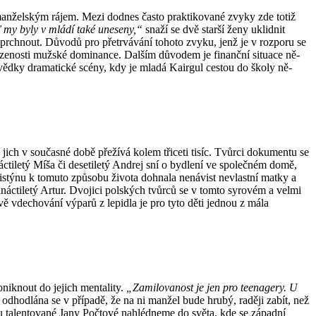
manželským rájem. Mezi dodnes často praktikované zvyky zde to­tiž
ť my byly v mládí také uneseny,“
snaží se dvě starší ženy uk­lidnit
chnout. Dů­vo­dů pro přetrvávání tohoto zvyku, jenž je v rozporu se
řirozenosti mužské dominance. Dalším důvodem je finanční situace ně­
 svědky dramatické scény, kdy je mladá Kairgul cestou do školy ně­
ich v současné době pře­žívá kolem třiceti tisíc. Tvůrci dokumentu se
ctiletý Míša či desetiletý Andrej sní o bydlení ve společném domě,
is­týnu k tomuto způsobu života dohnala ne­návist nevlastní matky a
ináctiletý Artur. Dvojici polských tvůrců se v tomto syrovém a velmi
ávě vdechování výparů z lepidla je pro tyto děti jednou z mála
oniknout do jejich mentality.
„Za­milovanost je jen pro teen­agery. U
 odhod­lána se v případě, že na ni manžel bude hrubý, raději zabít, než
ku talentované Jany Počtové nahlédneme do světa, kde se zá­­padní