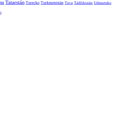
Tatarstán
smu
Turecko
Turkmenistán
Tuva
Tádžikistán
Udmurtsko
o