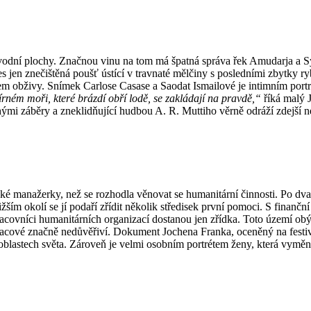
 vodní plo­chy. Značnou vinu na tom má špatná správa řek Amudarja a Sy
en znečištěná poušť ústící v travnaté měl­činy s posledními zbytky ryb.
ob­živy. Snímek Carlose Casase a Saodat Is­ma­ilové je intimním portrét
rném moři, kte­ré brázdí obří lodě, se zakládají na pra­vdě,“
říká malý 
uhými záběry a zneklidňující hudbou A. R. Muttiho věrně odráží zdejší n
é mana­žerky, než se rozhodla věnovat se huma­nitární činnosti. Po dva
žším okolí se jí podaří zřídit několik středisek první po­moci. S fina
pracovníci huma­nitárních organizací dostanou jen zřídka. Toto území o
vacové značně nedůvěřiví. Dokument Jochena Franka, oceněný na festi
lastech světa. Zároveň je velmi osobním port­ré­tem ženy, která vyměn