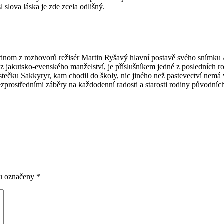
 slova láska je zde zcela odlišný.
dnom z roz­ho­­vorů režisér Martin Ryšavý hlavní pos­tavě svého snímku 
 ja­kut­sko-even­ského manželství, je přísluš­níkem jedné z posledních ro
ečku Sakkyryr, kam chodil do školy, nic jiného než pastevectví nemá v 
z­pro­střed­ními záběry na kaž­dodenní radosti a sta­rosti rodiny pů­vodní
ou označeny
*