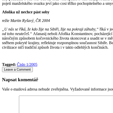
pojetí manželského svazku jeví jako cosi těžko po­cho­pitelného a smysl
Afoňka už nechce pást soby
režie Martin Ryšavý, ČR 2004
„U nás se říká, že kdo žije na Sibiři, žije na pokraji záhuby,“
říká v je
od toho neutečeš.“
Afanasij ne­boli Afoňka Konstantinov, pocházející z
náročným způsobem ko­čovnického ži­vota skoncovat a usadit se v měst
sněhem pokryté krajiny, ref­lek­tuje rozpo­ruplnou současnost Sibiře. Be
civilizace ničí tra­diční způsob života i v takto od­leh­lých končinách.
Tagged:
Čislo 1/2005
Leave a Comment
Napsat komentář
Vaše e-mailová adresa nebude zveřejněna.
Vyžadované informace js