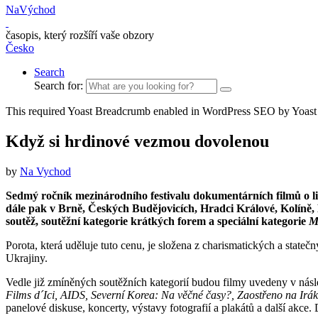
NaVýchod
časopis, který rozšíří vaše obzory
Česko
Search
Search for:
This required Yoast Breadcrumb enabled in WordPress SEO by Yoast
Když si hrdinové vezmou dovolenou
by
Na Vychod
Sedmý ročník mezinárodního festivalu dokumentárních filmů o 
dále pak v Brně, Českých Budějovicích, Hradci Králové, Kolíně, 
soutěž, soutěžní kategorie krátkých forem a speciální kategorie
M
Porota, která uděluje tuto cenu, je složena z cha­rismatických a statečný
Ukrajiny.
Vedle již zmíněných soutěžních kategorií budou filmy uvedeny v násle
Films d´Ici, AIDS, Severní Korea: Na věčné časy?, Zaostřeno na Irák
panelové diskuse, koncerty, výstavy foto­grafií a plakátů a další ak