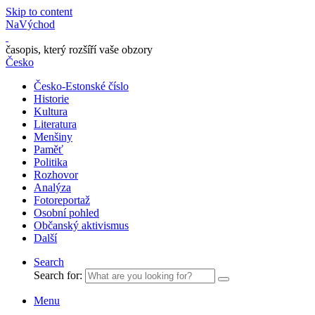
Skip to content
NaVýchod
časopis, který rozšíří vaše obzory
Česko
Česko-Estonské číslo
Historie
Kultura
Literatura
Menšiny
Paměť
Politika
Rozhovor
Analýza
Fotoreportaž
Osobní pohled
Občanský aktivismus
Další
Search
Search for:
Menu