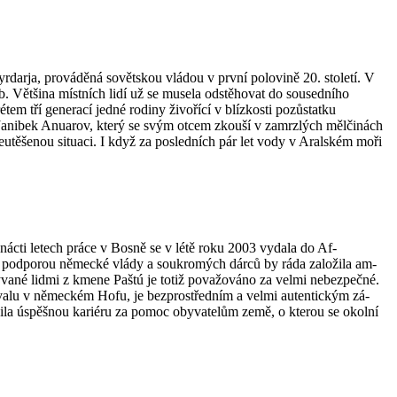
rdarja, prováděná so­větskou vládou v první polovině 20. století. V
 Většina mí­st­ních lidí už se musela odstěhovat do sou­sed­ního
em tří generací jedné rodiny živořící v blízkosti pozůstatku
Janibek Anuarov, který se svým otcem zkouší v zamrzlých mělči­nách
eutěšenou situaci. I když za posledních pár let vody v Aralském moři
nácti letech práce v Bosně se v létě roku 2003 vydala do Af­
nční podporou německé vlády a soukromých dárců by ráda založila am­
bývané lidmi z kmene Paštú je totiž považováno za velmi nebez­pečné.
valu v německém Hofu, je bezprostředním a velmi autentickým zá­
ila úspěšnou kari­éru za pomoc obyvatelům země, o kterou se okolní