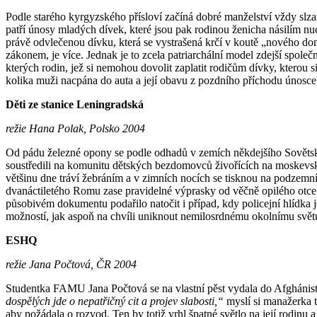
Podle starého kyrgyzského přísloví začíná dobré manželství vždy slza
patří únosy mladých dívek, které jsou pak rodinou ženicha násilím nu
právě odvlečenou dívku, která se vystrašená krčí v koutě „nového do
zákonem, je více. Jednak je to zcela patriarchální model zdejší spo­­­
kterých rodin, jež si nemohou dovolit za­platit rodičům dívky, kterou
kolika muži na­cpána do auta a její obavu z pozdního příchodu únosce
Děti ze stanice Leningradská
režie Hana Polak, Polsko 2004
Od pádu železné opony se podle od­hadů v zemích někdejšího Sovětského
soustředili na komunitu děts­kých bezdomovců živořících na moskev­sk
většinu dne tráví žeb­ráním a v zimních nocích se tisknou na podzemní
dvanáctiletého Romu zase pravidelné výprasky od věčně opilého otc
působivém dokumentu podařilo natočit i případ, kdy policejní hlídka jed
možností, jak aspoň na chvíli uniknout nemilosrdnému okolnímu světu
ESHQ
režie Jana Počtová, ČR 2004
Stude­n­tka FAMU Jana Počtová se na vlastní pěst vydala do Afghánist
do­s­pě­lých jde o nepatřičný cit a projev slabosti,“
myslí si manažerka to
aby požádala o roz­vod. Ten by totiž vrhl špatné světlo na její ro­din