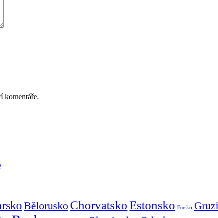
cí komentáře.
o
Chorvatsko
Estonsko
arsko
Gruz
Bělorusko
Finsko