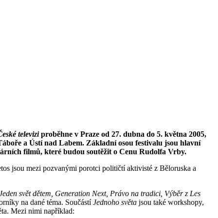
České televizi
proběhne v Praze od 27. dubna do 5. května 2005,
Táboře a Ústí nad Labem. Základní osou festivalu jsou hlavní
árních filmů, které budou soutěžit o Cenu Rudolfa Vrby.
Letos jsou mezi pozva­nými porotci političtí aktivisté z Běloruska a
eden svět dětem, Gene­ration Next, Právo na tradici, Výběr z Les
orníky na dané téma. Sou­částí
Jednoho světa
jsou také workshopy,
ta. Mezi nimi například: