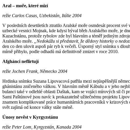
Aral – moře, které mizí
režie Carlos Casas, Uzbekistán, Itálie 2004
V posledních desetiletích ztratilo Aralské moře osmdesát procent své
uzbecké vesnici Mojnak, kde kdysi býval břeh Aralského moře, je dnes j
Kazachstánu, protože rybolov zde byl hlavním a téměř jediným zdrojem 
Aralského moře.
„Nedokážu si předsta­vit, že dědovy historky o nedozí
den co den ulovit aspoň pár ryb k ve­če­ři. Úsporný styl snímku s dlo
mírně přibylo, podle odhadů má de­fi­ni­tivně zmizet v roce 2010.
Afghánci neflirtují
režie Jochen Frank, Německo 2004
Hrdinka snímku Suzana Lipovacová pa­t­řila mezi nejúspěšnější německ
ghánistánu zničeného válkou. V hla­vním městě Kábulu a v jeho nejbli
bulanci také v odlehlé oblasti Daštak, kam se vojáci mírových sil či 
Sami Paštúnové jsou navíc k prokazatelně užitečnému projektu Lipo
znamem komplikované práce humani­tár­ních pracovníků v krizových ob
svět zajímá od konce války stále méně.
Únosy nevěst v Kyrgyzstánu
režie Peter Lom, Kyrgyzstán, Kanada 2004