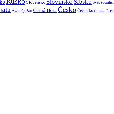
Rusko
Slovinsko
Srbsko
ko
Slovensko
Svět sociali
mata
Česko
Černá Hora
Ázerbájdžán
Čečensko
Řeck
Čuvašsko