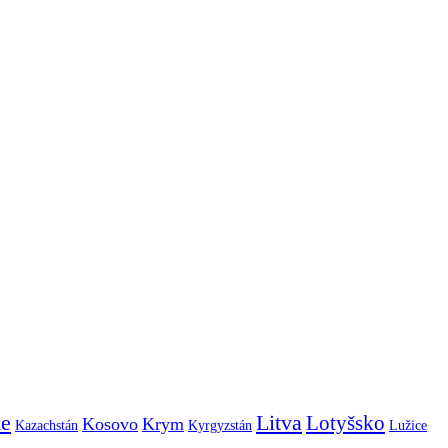
ie
Litva
Lotyšsko
Kosovo
Krym
Kazachstán
Kyrgyzstán
Lužice