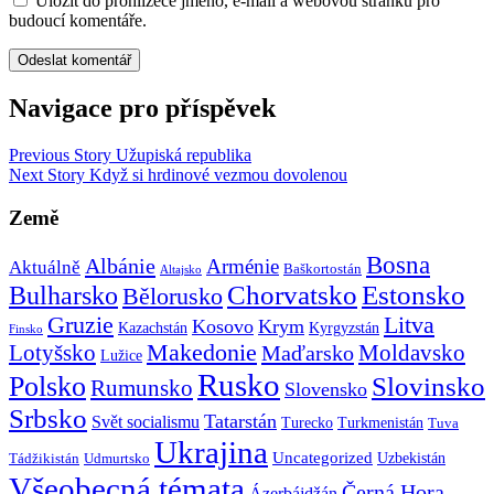
Uložit do prohlížeče jméno, e-mail a webovou stránku pro
budoucí komentáře.
Navigace pro příspěvek
Previous Story
Užupiská republika
Next Story
Když si hrdinové vezmou dovolenou
Země
Bosna
Albánie
Arménie
Aktuálně
Baškortostán
Altajsko
Chorvatsko
Estonsko
Bulharsko
Bělorusko
Gruzie
Litva
Kosovo
Krym
Kazachstán
Kyrgyzstán
Finsko
Makedonie
Lotyšsko
Maďarsko
Moldavsko
Lužice
Rusko
Polsko
Slovinsko
Rumunsko
Slovensko
Srbsko
Tatarstán
Svět socialismu
Turecko
Turkmenistán
Tuva
Ukrajina
Uncategorized
Uzbekistán
Tádžikistán
Udmurtsko
Všeobecná témata
Černá Hora
Ázerbájdžán