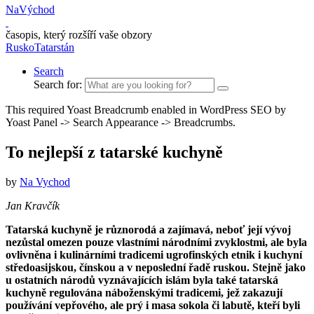
NaVýchod
časopis, který rozšíří vaše obzory
Rusko
Tatarstán
Search
Search for:
This required Yoast Breadcrumb enabled in WordPress SEO by
Yoast Panel -> Search Appearance -> Breadcrumbs.
To nejlepší z tatarské kuchyně
by
Na Vychod
Jan Kravčík
Tatarská kuchyně je různorodá a zajímavá, neboť její vývoj
nezůstal omezen pouze vlastními národními zvyklostmi, ale byla
ovlivněna i kulinárními tradicemi ugrofinských etnik i kuchyní
středoasijskou, čínskou a v neposlední řadě ruskou. Stejně jako
u ostatních národů vyznávajících islám byla také tatarská
kuchyně regulována náboženskými tradicemi, jež zakazují
používání vepřového, ale prý i masa sokola či labutě, kteří byli