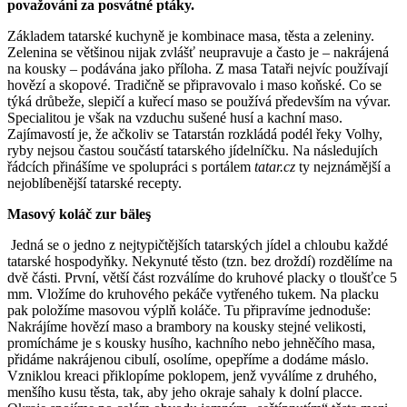
považováni za posvátné ptáky.
Základem tatarské kuchyně je kombinace masa, těsta a zeleniny.
Zelenina se většinou nijak zvlášť neupravuje a často je – nakrájená
na kousky – podávána jako příloha. Z masa Tataři nejvíc používají
hovězí a skopové. Tradičně se připravovalo i maso koňské. Co se
týká drůbeže, slepičí a kuřecí maso se používá především na vývar.
Specialitou je však na vzduchu sušené husí a kachní maso.
Zajímavostí je, že ačkoliv se Tatarstán rozkládá podél řeky Volhy,
ryby nejsou častou součástí tatarského jídelníčku. Na následujích
řádcích přinášíme ve spolupráci s portálem
tatar.cz
ty nejznámější a
nejoblíbenější tatarské recepty.
Masový koláč zur bäleş
Jedná se o jedno z nejtypičtějších tatarských jídel a chloubu každé
tatarské hospodyňky. Nekynuté těsto (tzn. bez droždí) rozdělíme na
dvě části. První, větší část rozválíme do kruhové placky o tloušťce 5
mm. Vložíme do kruhového pekáče vytřeného tukem. Na placku
pak položíme masovou výplň koláče. Tu připravíme jednoduše:
Nakrájíme hovězí maso a brambory na kousky stejné velikosti,
promícháme je s kousky husího, kachního nebo jehněčího masa,
přidáme nakrájenou cibulí, osolíme, opepříme a dodáme máslo.
Vzniklou kreaci přiklopíme poklopem, jenž vyválíme z druhého,
menšího kusu těsta, tak, aby jeho okraje sahaly k dolní placce.