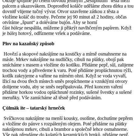
Okraje spojíme po celém obvodu jemným „seštípnutím“ těsta mezi
palcem a ukazovákem. Doprostřed koláče uděláme zhora dírku a tou
dovnitř vlijeme tučný vývar. Otvor uzavřeme zátkou z těsta a
vložíme koláč do trouby. Pečeme jej 90 minut až 2 hodiny, občas
otvíráme „špunt“ a doléváme bujón. Aby se horní
část
bäleşe
nespálila, můžeme ji přikrýt navlhčeným papírem. Když
je
bäleş
hotový, odřízneme vršek a podáváme.
Plov na kazaňský způsob
Hovězí a skopové nakrájíme na kostičky a mírně osmahneme na
másle. Mrkev nakrájíme na nudličky, cibuli na plátky, obojí pak
smícháme s masem a vložíme do kotlíku. Přidáme pepř, sůl, zalijeme
trochou vody a přivedeme k varu. Poté přidáme propláchnutou rýži,
kotlík zakryjeme a vaříme na mírném ohni. Když se voda vyvaří,
lžicí na dvou třech místech směs propíchneme a vzniklými otvory
dolijeme vodu, aby se směs nepřipalovala. Před koncem vaření
přidáme horkou vodou opláchnuté rozinky, sušené švestky a sušené
meruňky. Vše zamícháme až těsně před podáváním.
Çülmäk ite – tatarský hrneček
Svíčkovou nakrájíme na menší kousky, osolíme, dochutíme pepřem
a vložíme do pánve s rozpáleným olejem. Poté přidáme na plátky
nakrájenou mrkev, cibuli a brambor a společně lehce osmahneme.
Vše pak přendáme do kulatých keramických hrnků, přidáme pepř,