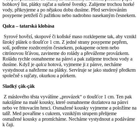
bobkový list, plátky rajčat a sušené švestky. Zalijeme trochou horké
vody, přikryjeme a po nějakou dobu dusíme. Před servírováním
posypeme petrželí či pažitkou nebo nadrobno nasekaným česnekem.
Qalca – tatarská klobása
Syrové hovězí, skopové či koňské maso rozklepeme tak, aby vznikl
široký plátek o tloušťce 1 cm. Z jedné strany posypeme pepřem,
solí, potřeme rozdrceným česnekem, pokapeme octem nebo
citrónovou šťávou, zavineme do rolády a převážeme provázkem.
Roládu rychle osmahneme na pánvi a pak zalijeme trochou vody a
dusíme. Když je
qalca
hotová, vyjmeme ji z pánve, necháme
vystydnout a nařežeme na plátky. Servíruje se jako studený před­krm
společně s rajčaty, okurkou a pórkem.
Sladký çäk-çäk
Z máslového těsta vyválíme „provázek“ o tloušťce 1 cm. Ten pak
nakrájíme na malé kousky, které osmahneme dozlatova na pánvi
nebo ve fritovacím hrnci. Osmažené kousky vyjmeme a položíme na
talíř. Med povaříme s cukrem, vzniklým sirupem přelijeme
osmažené kousky a promícháme. Necháme vystydnout a podáváme
k čaji.