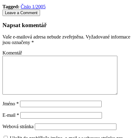
Tagged:
Čislo 1/2005
Leave a Comment
Napsat komentář
Vaše e-mailová adresa nebude zveřejněna.
Vyžadované informace
jsou označeny
*
Komentář
Jméno
*
E-mail
*
Webová stránka