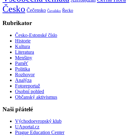
Česko
Čečensko
Řecko
Čuvašsko
Rubrikator
Česko-Estonské číslo
Historie
Kultura
Literatura
Menšiny
Paměť
Politika
Rozhovor
Analýza
Fotoreportaž
Osobní pohled
Občanský aktivismus
Naši přátelé
Východoevropský klub
UAportal.cz
Prague Education Center