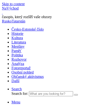
Skip to content
NaVýchod
časopis, který rozšíří vaše obzory
Rusko
Tatarstán
Česko-Estonské číslo
Historie
Kultura
Literatura
Menšiny
Paměť
Politika
Rozhovor
Analýza
Fotoreportaž
Osobní pohled
Občanský aktivismus
Další
Search
Search for:
Menu