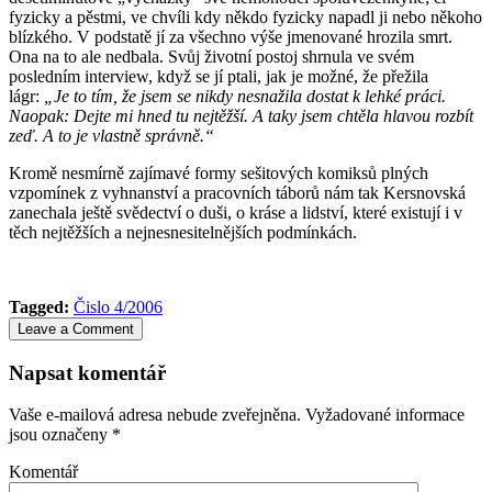
fyzicky a pěstmi, ve chvíli kdy někdo fyzicky napadl ji nebo někoho
blízkého. V podstatě jí za všechno výše jmenované hrozila smrt.
Ona na to ale nedbala. Svůj životní postoj shrnula ve svém
posledním interview, když se jí ptali, jak je možné, že přežila
lágr:
„Je to tím, že jsem se nikdy nesnažila dostat k lehké práci.
Naopak: Dejte mi hned tu nejtěžší. A taky jsem chtěla hlavou rozbít
zeď. A to je vlastně správně.“
Kromě nesmírně zajímavé formy sešitových komiksů plných
vzpomínek z vyhnanství a pracovních táborů nám tak Kersnovská
zanechala ještě svědectví o duši, o kráse a lidství, které existují i v
těch nejtěžších a nejnesnesitelnějších podmínkách.
Tagged:
Čislo 4/2006
Leave a Comment
Napsat komentář
Vaše e-mailová adresa nebude zveřejněna.
Vyžadované informace
jsou označeny
*
Komentář