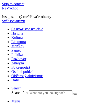
Skip to content
NaVýchod
časopis, který rozšíří vaše obzory
Svět socialismu
Česko-Estonské číslo
Historie
Kultura
Literatura
Menšiny
Paměť
Politika
Rozhovor
Analýza
Fotoreportaž
Osobní pohled
Občanský aktivismus
Další
Search
Search for:
Menu