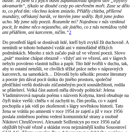
básně. Já jsem si z jejích básní zapamatovala spojení slov „třpytivý
akvamarín“, týkalo se dlouhé cesty po otevřeném moři. Zase se dělo
to, co před tím: všechno kolem zmizelo. Příděly chleba, příšerné
mundúry, otřískaný barák, ve kterém jsme seděly. Byli jsme jedno
ucho. My jsme sály poezii. Rozumíte mi? Najednou v nás vzniknul
pocit, že máme něco nejasného, ale jistého, co z nás nemůžou vybít
ani přídělem, ani karcerem, ničím.“
2
Do prostředí lágrů se dostávali lidé, kteří byli zvyklí žít duchovně. A
nemínili se tohoto bohatství vzdát ani v mimořádně těžkých
podmínkách. Mnoho z nich začalo psát už ve vězení poezii. Slovo
„psát“ musíme chápat obrazně – vždyť ani ve vězení, ani v lágrech
nebylo povoleno vlastnit tužku a papír. Tito lidé tvořili v duchu, tak,
aby to ostatní netušili, ve chvílích těžké práce nebo v nápravných
karcerech, na samotkách… Důvodů bylo několik: prostor literatury
a poezie jim dával pocit úniku do jiného prostoru, společné
předčítání veršů dodávalo zúčastněným pocit sounáležitosti, rodila
se přátelství. Velká část autorů měla důvody politické: Jelena
Vladimirovová napsala poému s názvem Kolyma, která obsahuje na
čtyři tisíce veršů: chtěla v ní zachytit to, čím prošla, co v zajetí
pochopila a jak vidí po zkušenosti s lágry sovětskou historii. Tato
žena se vrátila po amnestii v roce 1954 ze zajetí a již v roce 1956
poslala zmíněnou poému vedení komunistické strany a osobně
Nikitovi Chruščovovi. Alexandr Solženicyn po roce 1956 začal
objíždět bývalé vězně a skládat svou nejznámější knihu Souostroví