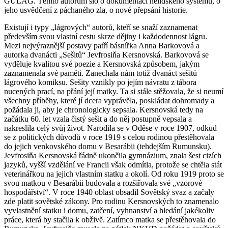
GULAG. Těmto autorům šlo o dokumentaci nelidského systému, o
jeho usvědčení z páchaného zla, o nové přepsání historie.
Existují i typy „lágrových“ autorů, kteří se snaží zaznamenat
především svou vlastní cestu skrze dějiny i každodennost lágru.
Mezi nejvýraznější postavy patří básnířka Anna Barkovová a
autorka dvanácti „Sešitů“ Jevfrosiňa Kersnovská. Barkovová se
vyděluje kvalitou své poezie a Kersnovská způsobem, jakým
zaznamenala své paměti. Zanechala nám totiž dvanáct sešitů
lágrového komiksu. Sešity vznikly po jejím návratu z tábora
nucených prací, na přání její matky. Ta si stále stěžovala, že si neumí
všechny příběhy, které jí dcera vyprávěla, poskládat dohromady a
požádala ji, aby je chronologicky sepsala. Kersnovská tedy na
začátku 60. let vzala čistý sešit a do něj postupně vepsala a
nakreslila celý svůj život. Narodila se v Oděse v roce 1907, odkud
se z politických důvodů v roce 1919 s celou rodinou přestěhovala
do jejich venkovského domu v Besarábii (tehdejším Rumunsku).
Jevfrosiňa Kersnovská řádně ukončila gymnázium, znala šest cizích
jazyků, vyšší vzdělání ve Francii však odmítla, protože se chtěla stát
veterinářkou na jejich vlastním statku a okolí. Od roku 1919 proto se
svou matkou v Besarábii budovala a rozšiřovala své „vzorové
hospodářství“. V roce 1940 oblast obsadil Sovětský svaz a začaly
zde platit sovětské zákony. Pro rodinu Kersnovských to znamenalo
vyvlastnění statku i domu, zatčení, vyhnanství a hledání jakékoliv
práce, která by stačila k obživě. Zatímco matka se přestěhovala do