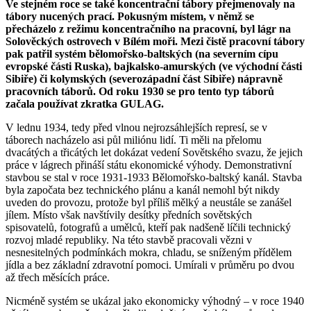
Ve stejném roce se také koncentrační tábory přejmenovaly na
tábory nucených prací. Pokusným místem, v němž se
přecházelo z režimu koncentračního na pracovní, byl lágr na
Solověckých ostrovech v Bílém moři. Mezi čistě pracovní tábory
pak patřil systém bělomořsko-baltských (na severním cípu
evropské části Ruska), bajkalsko-amurských (ve východní části
Sibiře) či kolymských (severozápadní část Sibiře) nápravně
pracovních táborů. Od roku 1930 se pro tento typ táborů
začala používat zkratka GULAG.
V lednu 1934, tedy před vlnou nejrozsáhlejších represí, se v
táborech nacházelo asi půl miliónu lidí. Ti měli na přelomu
dvacátých a třicátých let dokázat vedení Sovětského svazu, že jejich
práce v lágrech přináší státu ekonomické výhody. Demonstrativní
stavbou se stal v roce 1931-1933 Bělomořsko-baltský kanál. Stavba
byla započata bez technického plánu a kanál nemohl být nikdy
uveden do provozu, protože byl příliš mělký a neustále se zanášel
jílem. Místo však navštívily desítky předních sovětských
spisovatelů, fotografů a umělců, kteří pak nadšeně líčili technický
rozvoj mladé republiky. Na této stavbě pracovali vězni v
nesnesitelných podmínkách mokra, chladu, se sníženým přídělem
jídla a bez základní zdravotní pomoci. Umírali v průměru po dvou
až třech měsících práce.
Nicméně systém se ukázal jako ekonomicky výhodný – v roce 1940