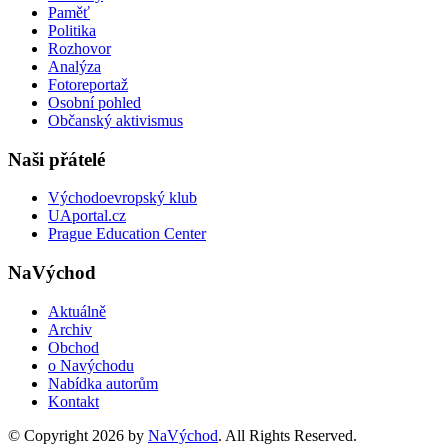
Paměť
Politika
Rozhovor
Analýza
Fotoreportaž
Osobní pohled
Občanský aktivismus
Naši přátelé
Východoevropský klub
UAportal.cz
Prague Education Center
NaVýchod
Aktuálně
Archiv
Obchod
o Navýchodu
Nabídka autorům
Kontakt
© Copyright 2026 by
NaVýchod
. All Rights Reserved.