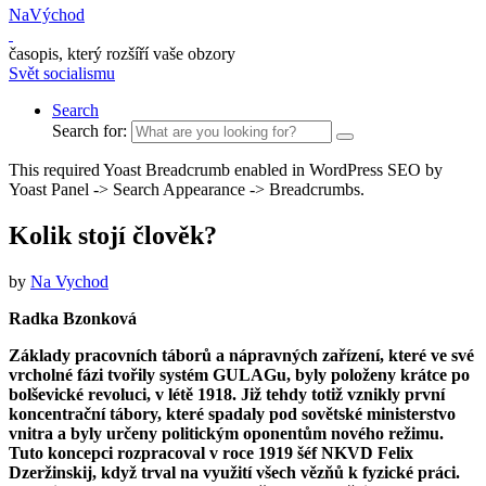
NaVýchod
časopis, který rozšíří vaše obzory
Svět socialismu
Search
Search for:
This required Yoast Breadcrumb enabled in WordPress SEO by
Yoast Panel -> Search Appearance -> Breadcrumbs.
Kolik stojí člověk?
by
Na Vychod
Radka Bzonková
Základy pracovních táborů a nápravných zařízení, které ve své
vrcholné fázi tvořily systém GULAGu, byly položeny krátce po
bolševické revoluci, v létě 1918. Již tehdy totiž vznikly první
koncentrační tábory, které spadaly pod sovětské ministerstvo
vnitra a byly určeny politickým oponentům nového režimu.
Tuto koncepci rozpracoval v roce 1919 šéf NKVD Felix
Dzeržinskij, když trval na využití všech vězňů k fyzické práci.