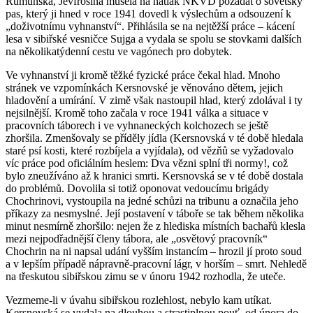
Rumunska, Jevfrosiňa musela na nátlak NKVD požádat o sovětský
pas, který ji hned v roce 1941 dovedl k výslechům a odsouzení k
„doživotnímu vyhnanství“. Přihlásila se na nejtěžší práce – kácení
lesa v sibiřské vesničce Sujga a vydala se spolu se stovkami dalších
na několikatýdenní cestu ve vagónech pro dobytek.
Ve vyhnanství ji kromě těžké fyzické práce čekal hlad. Mnoho
stránek ve vzpomínkách Kersnovské je věnováno dětem, jejich
hladovění a umírání. V zimě však nastoupil hlad, který zdolával i ty
nejsilnější. Kromě toho začala v roce 1941 válka a situace v
pracovních táborech i ve vyhnaneckých kolchozech se ještě
zhoršila. Zmenšovaly se příděly jídla (Kersnovská v té době hledala
staré psí kosti, které rozbíjela a vyjídala), od vězňů se vyžadovalo
víc práce pod oficiálním heslem: Dva vězni splní tři normy!, což
bylo zneužíváno až k hranici smrti. Kersnovská se v té době dostala
do problémů. Dovolila si totiž oponovat vedoucímu brigády
Chochrinovi, vystoupila na jedné schůzi na tribunu a označila jeho
příkazy za nesmyslné. Její postavení v táboře se tak během několika
minut nesmírně zhoršilo: nejen že z hlediska místních bachařů klesla
mezi nejpodřadnější členy tábora, ale „osvětový pracovník“
Chochrin na ni napsal udání vyšším instancím – hrozil jí proto soud
a v lepším případě nápravně-pracovní lágr, v horším – smrt. Nehledě
na třeskutou sibiřskou zimu se v únoru 1942 rozhodla, že uteče.
Vezmeme-li v úvahu sibiřskou rozlehlost, nebylo kam utíkat.
Kersnovská se vydala na dlouhou a strastiplnou pouť, od února do