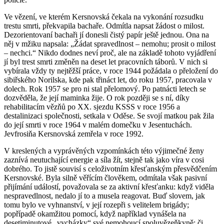
Ve vězení, ve kterém Kersnovská čekala na vykonání rozsudku
trestu smrti, překvapila bachaře. Odmítla napsat žádost o milost.
Dezorientovaní bachaři jí donesli čistý papír ještě jednou. Ona na
něj v mžiku napsala: „Žádat spravedlnost – nemohu; prosit o milost
– nechci.“ Nikdo dodnes neví proč, ale na základě tohoto vyjádření
jí byl trest smrti změněn na deset let pracovních táborů. V nich si
vybírala vždy ty nejtěžší práce, v roce 1944 požádala o přeložení do
sibiřského Norilska, kde pak třináct let, do roku 1957, pracovala v
dolech. Rok 1957 se pro ni stal přelomový. Po patnácti letech se
dozvěděla, že její maminka žije. O rok později se s ní, díky
rehabilitacím vězňů po XX. sjezdu KSSS v roce 1956 a
destalinizaci společnosti, setkala v Oděse. Se svojí matkou pak žila
do její smrti v roce 1964 v malém domečku v Jesentuchách.
Jevfrosiňa Kersnovská zemřela v roce 1992.
V kreslených a vyprávěných vzpomínkách této výjimečné ženy
zaznívá neutuchající energie a síla žít, stejně tak jako víra v cosi
dobrého. To jistě souvisí s celoživotním křesťanským přesvědčením
Kersnovské. Byla silně věřícím člověkem, odmítala však pasivní
přijímání událostí, považovala se za aktivní křesťanku: když viděla
nespravedlnost, nedalo jí to a musela reagovat. Buď slovem, jak
tomu bylo ve vyhnanství, v její rozepři s velitelem brigády;
popřípadě okamžitou pomocí, když například vynášela na
desetiminutové „vycházky“ své nemohoucí spoluvězeňkyně; či