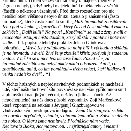
kriminálníků. Ti měli ve zvyku hrát karty o majetek (peníze v
lágrech nebyly), když nebyl majetek, hráli o některého z vězňů
(častěji o některou vězenkyni). Před tímto rozsudkem pro nic
netušící oběť většinou nebylo úniku. Čekalo ji znásilnění (často
hromadné), které často končilo smrtí.
„Muži hromadně znásilňovali
ženu pod velením „výpravčího“, který čas od času máchnul rukou a
zakřičel: „Další kůň!“ Na povel „Končíme!“ se muž z ženy svalil a
neochotně ustoupil místo dalšímu, který už stál v pohlavní hotovosti
vedle.“
Tak popisuje tehdejší praktiky Jelena Glinková a
pokračuje:
„Mrtvé ženy odtahovali za nohy blíž k východu a skládali
je na hromadu u dveří. Živé ženy zkoušeli křísit: polévali je studenou
vodou. V mžiku se u nich tvořila zase řada. Pokud vím, za
hromadné znásilňování nebyl nikdy nikdo odsouzen. Ani ti, co
znásilňovali, ani ti, co jim pomáhali – třeba vojáci, kteří hlídkovali
venku nedaleko dveří…“
1
V těchto hrůzných a nepředstavitelných podmínkách se nacházeli
lidé, kteří našli duchovní sílu povznést se nad všudypřítomnou smrt
a přemýšlet i nad jinými věcmi, než bylo jídlo a spánek. Až
nepochopitelně na nás dnes působí vzpomínky Zoji Marčenkové,
která vzpomíná na setkání s Jevgenijí Ginzburgovou ve
vladivostockém přeskupovacím lágru:
„Žeňa Ginzburgová seděla
na horních pryčnách, vyhublá, s ohromnýma očima. Sotva se držela
na nohou. O lágru jsme nemluvily. Přednášela nám verše.
Recitovala Bloka, Achmatovovou… nejrůznější autory i vlastní