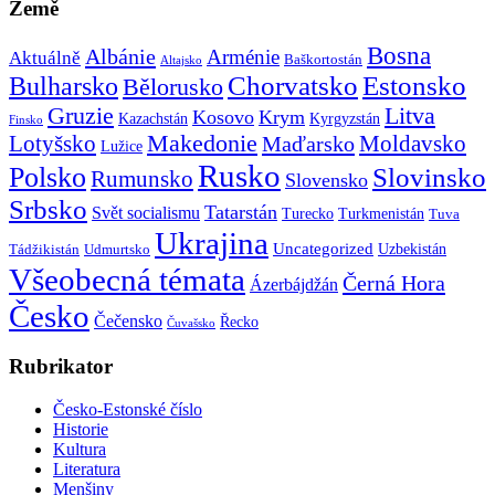
Země
Bosna
Albánie
Arménie
Aktuálně
Baškortostán
Altajsko
Chorvatsko
Estonsko
Bulharsko
Bělorusko
Gruzie
Litva
Kosovo
Krym
Kazachstán
Kyrgyzstán
Finsko
Makedonie
Lotyšsko
Maďarsko
Moldavsko
Lužice
Rusko
Polsko
Slovinsko
Rumunsko
Slovensko
Srbsko
Tatarstán
Svět socialismu
Turecko
Turkmenistán
Tuva
Ukrajina
Uncategorized
Uzbekistán
Tádžikistán
Udmurtsko
Všeobecná témata
Černá Hora
Ázerbájdžán
Česko
Čečensko
Řecko
Čuvašsko
Rubrikator
Česko-Estonské číslo
Historie
Kultura
Literatura
Menšiny