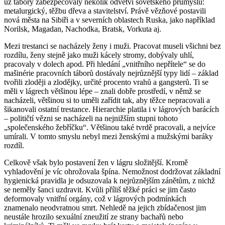
už tábory zabezpečovaly několik odvětví sovětského průmyslu:
metalurgický, těžbu dřeva a stavitelství. Právě vězňové postavili
nová města na Sibiři a v severních oblastech Ruska, jako například
Norilsk, Magadan, Nachodka, Bratsk, Vorkuta aj.
Mezi trestanci se nacházely ženy i muži. Pracovat museli všichni bez
rozdílu, ženy stejně jako muži kácely stromy, dobývaly uhlí,
pracovaly v dolech apod. Při hledání „vnitřního nepřítele“ se do
mašinérie pracovních táborů dostávaly nejrůznější typy lidí – základ
tvořili zloději a zlodějky, určité procento vrahů a gangsterů. Ti se
měli v lágrech většinou lépe – znali dobře prostředí, v němž se
nacházeli, většinou si to uměli zařídit tak, aby těžce nepracovali a
šikanovali ostatní trestance. Hierarchie platila i v lágrových barácích
– političtí vězni se nacházeli na nejnižším stupni tohoto
„společenského žebříčku“. Většinou také tvrdě pracovali, a nejvíce
umírali. V tomto smyslu nebyl mezi ženskými a mužskými baráky
rozdíl.
Celkově však bylo postavení žen v lágru složitější. Kromě
vyhladovění je víc ohrožovala špína. Nemožnost dodržovat základní
hygienická pravidla je odsuzovala k nejrůznějším zánětům, z nichž
se neměly šanci uzdravit. Kvůli příliš těžké práci se jim často
deformovaly vnitřní orgány, což v lágrových podmínkách
znamenalo neodvratnou smrt. Nehledě na jejich zbídačenost jim
neustále hrozilo sexuální zneužití ze strany bachařů nebo