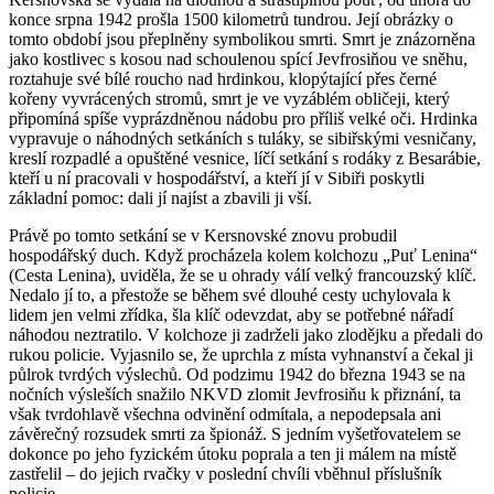
konce srpna 1942 prošla 1500 kilometrů tundrou. Její obrázky o
tomto období jsou přeplněny symbolikou smrti. Smrt je znázorněna
jako kostlivec s kosou nad schoulenou spící Jevfrosiňou ve sněhu,
roztahuje své bílé roucho nad hrdinkou, klopýtající přes černé
kořeny vyvrácených stromů, smrt je ve vyzáblém obličeji, který
připomíná spíše vyprázdněnou nádobu pro příliš velké oči. Hrdinka
vypravuje o náhodných setkáních s tuláky, se sibiřskými vesničany,
kreslí rozpadlé a opuštěné vesnice, líčí setkání s rodáky z Besarábie,
kteří u ní pracovali v hospodářství, a kteří jí v Sibiři poskytli
základní pomoc: dali jí najíst a zbavili ji vší.
Právě po tomto setkání se v Kersnovské znovu probudil
hospodářský duch. Když procházela kolem kolchozu „Puť Lenina“
(Cesta Lenina), uviděla, že se u ohrady válí velký francouzský klíč.
Nedalo jí to, a přestože se během své dlouhé cesty uchylovala k
lidem jen velmi zřídka, šla klíč odevzdat, aby se potřebné nářadí
náhodou neztratilo. V kolchoze ji zadrželi jako zlodějku a předali do
rukou policie. Vyjasnilo se, že uprchla z místa vyhnanství a čekal ji
půlrok tvrdých výslechů. Od podzimu 1942 do března 1943 se na
nočních výsleších snažilo NKVD zlomit Jevfrosiňu k přiznání, ta
však tvrdohlavě všechna odvinění odmítala, a nepodepsala ani
závěrečný rozsudek smrti za špionáž. S jedním vyšetřovatelem se
dokonce po jeho fyzickém útoku poprala a ten ji málem na místě
zastřelil – do jejich rvačky v poslední chvíli vběhnul příslušník
policie.