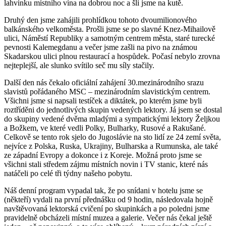
lahvinku místního vína na dobrou noc a šli jsme na kutě.
Druhý den jsme zahájili prohlídkou tohoto dvoumilionového
balkánského velkoměsta. Prošli jsme se po slavné Knez-Mihailově
ulici, Náměstí Republiky a samotným centrem města, staré turecké
pevnosti Kalemegdanu a večer jsme zašli na pivo na známou
Skadarskou ulici plnou restaurací a hospůdek. Počasí nebylo zrovna
nejteplejší, ale slunko svítilo seč mu síly stačily.
Další den nás čekalo oficiální zahájení 30.mezinárodního srazu
slavistů pořádaného MSC – mezinárodním slavistickým centrem.
Všichni jsme si napsali testíček a diktátek, po kterém jsme byli
roztříděni do jednotlivých skupin vedených lektory. Já jsem se dostal
do skupiny vedené dvěma mladými a sympatickými lektory Željkou
a Božkem, ve které vedli Polky, Bulharky, Rusové a Rakušané.
Celkově se tento rok sjelo do Jugoslávie na sto lidí ze 24 zemí světa,
nejvíce z Polska, Ruska, Ukrajiny, Bulharska a Rumunska, ale také
ze západní Evropy a dokonce i z Koreje. Možná proto jsme se
všichni stali středem zájmu místních novin i TV stanic, které nás
natáčeli po celé tři týdny našeho pobytu.
Náš denní program vypadal tak, že po snídani v hotelu jsme se
(někteří) vydali na první přednášku od 9 hodin, následovala hojně
navštěvovaná lektorská cvičení po skupinkách a po poledni jsme
pravidelně obcházeli místní muzea a galerie. Večer nás čekal ještě