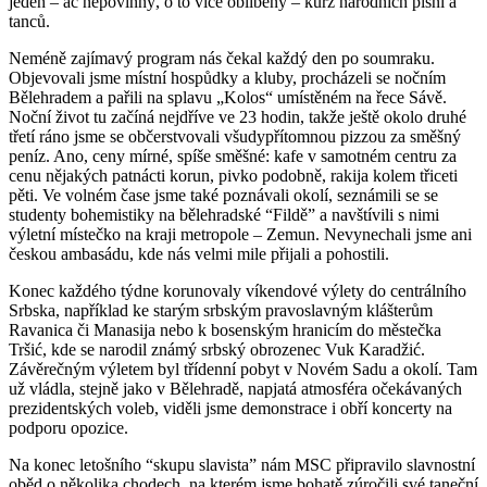
jeden – ač nepovinný, o to více oblíbený – kurz národních písní a
tanců.
Neméně zajímavý program nás čekal každý den po soumraku.
Objevovali jsme místní hospůdky a kluby, procházeli se nočním
Bělehradem a pařili na splavu „Kolos“ umístěném na řece Sávě.
Noční život tu začíná nejdříve ve 23 hodin, takže ještě okolo druhé
třetí ráno jsme se občerstvovali všudypřítomnou pizzou za směšný
peníz. Ano, ceny mírné, spíše směšné: kafe v samotném centru za
cenu nějakých patnácti korun, pivko podobně, rakija kolem třiceti
pěti. Ve volném čase jsme také poznávali okolí, seznámili se se
studenty bohemistiky na bělehradské “Fildě” a navštívili s nimi
výletní místečko na kraji metropole – Zemun. Nevynechali jsme ani
českou ambasádu, kde nás velmi mile přijali a pohostili.
Konec každého týdne korunovaly víkendové výlety do centrálního
Srbska, například ke starým srbským pravoslavným klášterům
Ravanica či Manasija nebo k bosenským hranicím do městečka
Tršić, kde se narodil známý srbský obrozenec Vuk Karadžić.
Závěrečným výletem byl třídenní pobyt v Novém Sadu a okolí. Tam
už vládla, stejně jako v Bělehradě, napjatá atmosféra očekávaných
prezidentských voleb, viděli jsme demonstrace i obří koncerty na
podporu opozice.
Na konec letošního “skupu slavista” nám MSC připravilo slavnostní
oběd o několika chodech, na kterém jsme bohatě zúročili své taneční