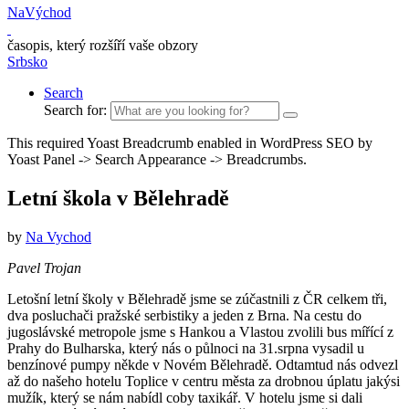
NaVýchod
časopis, který rozšíří vaše obzory
Srbsko
Search
Search for:
This required Yoast Breadcrumb enabled in WordPress SEO by
Yoast Panel -> Search Appearance -> Breadcrumbs.
Letní škola v Bělehradě
by
Na Vychod
Pavel Trojan
Letošní letní školy v Bělehradě jsme se zúčastnili z ČR celkem tři,
dva posluchači pražské serbistiky a jeden z Brna. Na cestu do
jugoslávské metropole jsme s Hankou a Vlastou zvolili bus mířící z
Prahy do Bulharska, který nás o půlnoci na 31.srpna vysadil u
benzínové pumpy někde v Novém Bělehradě. Odtamtud nás odvezl
až do našeho hotelu Toplice v centru města za drobnou úplatu jakýsi
mužík, který se nám nabídl coby taxikář. V hotelu jsme si dali