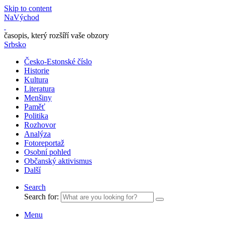
Skip to content
NaVýchod
časopis, který rozšíří vaše obzory
Srbsko
Česko-Estonské číslo
Historie
Kultura
Literatura
Menšiny
Paměť
Politika
Rozhovor
Analýza
Fotoreportaž
Osobní pohled
Občanský aktivismus
Další
Search
Search for:
Menu