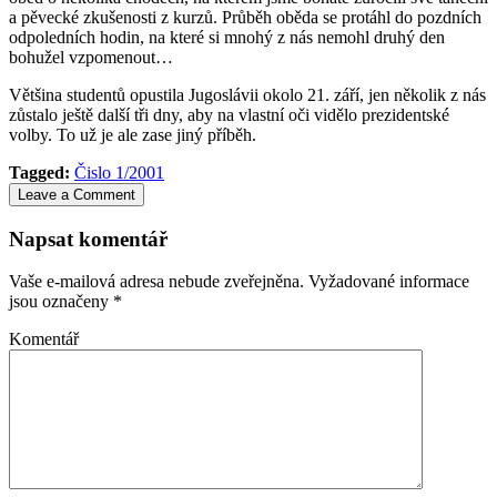
a pěvecké zkušenosti z kurzů. Průběh oběda se protáhl do pozdních
odpoledních hodin, na které si mnohý z nás nemohl druhý den
bohužel vzpomenout…
Většina studentů opustila Jugoslávii okolo 21. září, jen několik z nás
zůstalo ještě další tři dny, aby na vlastní oči vidělo prezidentské
volby. To už je ale zase jiný příběh.
Tagged:
Čislo 1/2001
Leave a Comment
Napsat komentář
Vaše e-mailová adresa nebude zveřejněna.
Vyžadované informace
jsou označeny
*
Komentář