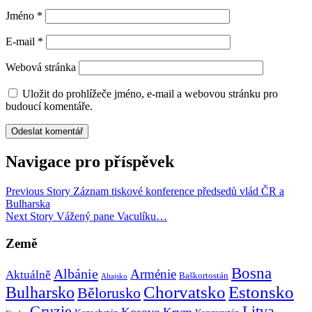
Jméno
*
E-mail
*
Webová stránka
Uložit do prohlížeče jméno, e-mail a webovou stránku pro
budoucí komentáře.
Navigace pro příspěvek
Previous Story
Záznam tiskové konference předsedů vlád ČR a
Bulharska
Next Story
Vážený pane Vaculíku…
Země
Bosna
Albánie
Arménie
Aktuálně
Baškortostán
Altajsko
Chorvatsko
Estonsko
Bulharsko
Bělorusko
Gruzie
Litva
Kosovo
Krym