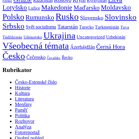
Kazachstán
Kyrgyzstán
Finsko
Makedonie
Lotyšsko
Maďarsko
Moldavsko
Lužice
Rusko
Polsko
Slovinsko
Rumunsko
Slovensko
Srbsko
Tatarstán
Svět socialismu
Turecko
Turkmenistán
Tuva
Ukrajina
Uncategorized
Uzbekistán
Tádžikistán
Udmurtsko
Všeobecná témata
Černá Hora
Ázerbájdžán
Česko
Čečensko
Řecko
Čuvašsko
Rubrikator
Česko-Estonské číslo
Historie
Kultura
Literatura
Menšiny
Paměť
Politika
Rozhovor
Analýza
Fotoreportaž
Osobní pohled