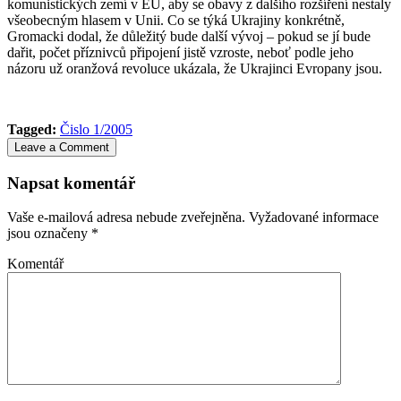
komunistických zemí v EU, aby se obavy z dalšího rozšíření nestaly
všeobecným hlasem v Unii. Co se týká Ukrajiny konkrétně,
Gromacki dodal, že důležitý bude další vývoj – pokud se jí bude
dařit, počet příznivců připojení jistě vzroste, neboť podle jeho
názoru už oran­žová revoluce ukázala, že Ukrajinci Ev­ro­pany jsou.
Tagged:
Čislo 1/2005
Leave a Comment
Napsat komentář
Vaše e-mailová adresa nebude zveřejněna.
Vyžadované informace
jsou označeny
*
Komentář