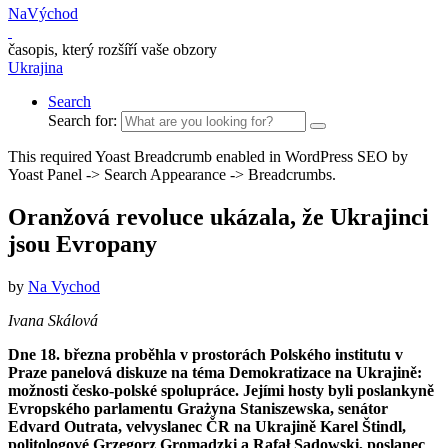
NaVýchod
časopis, který rozšíří vaše obzory
Ukrajina
Search
Search for:
This required Yoast Breadcrumb enabled in WordPress SEO by
Yoast Panel -> Search Appearance -> Breadcrumbs.
Oranžová revoluce ukázala, že Ukrajinci
jsou Evropany
by
Na Vychod
Ivana Skálová
Dne 18. března proběhla v prostorách Polského institutu v
Praze panelová diskuze na téma Demokratizace na Ukrajině:
možnosti česko-polské spolupráce. Jejími hosty byli poslankyně
Evropského parlamentu Grażyna Staniszewska, senátor
Edvard Outrata, velvyslanec ČR na Ukrajině Karel Štindl,
politologové Grzegorz Gromadzki a Rafał Sadowski, poslanec