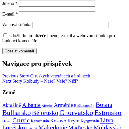
Jméno
*
E-mail
*
Webová stránka
Uložit do prohlížeče jméno, e-mail a webovou stránku pro
budoucí komentáře.
Navigace pro příspěvek
Previous Story
O ruských veteránech a hrdinech
Next Story
Kolbudy – Naše? Vaše? Ničí?
Země
Bosna
Albánie
Arménie
Aktuálně
Baškortostán
Altajsko
Chorvatsko
Estonsko
Bulharsko
Bělorusko
Gruzie
Litva
Kosovo
Krym
Kazachstán
Kyrgyzstán
Finsko
Makedonie
Lotyšsko
Maďarsko
Moldavsko
Lužice