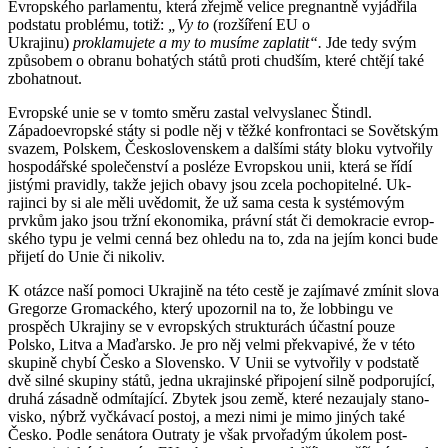
Evropského parlamentu, která zřejmě velice pregnantně vy­jádřila
podstatu problému, totiž:
„Vy to
(rozšíření EU o
Ukrajinu)
proklamujete a my to mu­síme zaplatit“.
Jde tedy svým
způso­bem o ob­ranu bohatých států proti chudším, které chtějí také
zbohatnout.
Evropské unie se v tomto směru zastal velvyslanec Štindl.
Západoevropské státy si podle něj v těžké konfrontaci se So­vět­ským
sva­zem, Polskem, Česko­slo­ven­skem a dal­šími státy bloku vytvořily
hos­podář­ské společenství a posléze Evropskou unii, která se řídí
jistými pravidly, takže jejich obavy jsou zcela pochopitelné. Uk­
rajinci by si ale měli uvědomit, že už sama cesta k systémovým
prvkům jako jsou tržní eko­nomika, právní stát či demokracie ev­­rop­
ského typu je velmi cenná bez ohledu na to, zda na jejím konci bude
přijetí do Unie či nikoliv.
K otázce naší pomoci Ukrajině na této cestě je zajímavé zmínit slova
Gregorze Gromackého, který upozornil na to, že lob­bingu ve
prospěch Ukrajiny se v evropských strukturách účastní pouze
Polsko, Litva a Maďarsko. Je pro něj velmi pře­kvapivé, že v této
skupině chybí Česko a Slovensko. V Unii se vytvořily v podstatě
dvě silné skupiny států, jedna ukrajinské připojení silně podporující,
druhá zá­sadně odmítající. Zbytek jsou země, které ne­za­­ujaly sta­no­
visko, nýbrž vyčkávací postoj, a mezi nimi je mimo jiných také
Česko. Podle senátora Outraty je však prvo­řa­dým úkolem post­