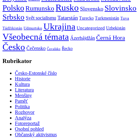
Rusko
Polsko
Slovinsko
Rumunsko
Slovensko
Srbsko
Tatarstán
Svět socialismu
Turecko
Turkmenistán
Tuva
Ukrajina
Uncategorized
Uzbekistán
Tádžikistán
Udmurtsko
Všeobecná témata
Černá Hora
Ázerbájdžán
Česko
Čečensko
Řecko
Čuvašsko
Rubrikator
Česko-Estonské číslo
Historie
Kultura
Literatura
Menšiny
Paměť
Politika
Rozhovor
Analýza
Fotoreportaž
Osobní pohled
Občanský aktivismus