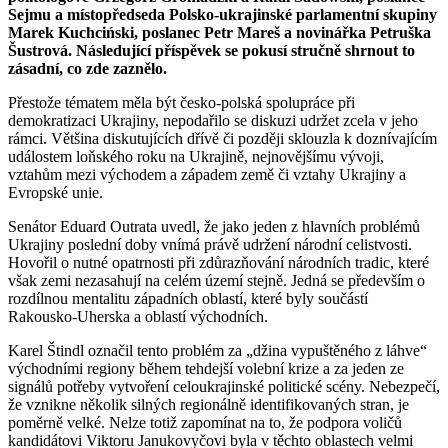
Sejmu a místopředseda Polsko-ukrajinské parlamentní skupiny
Marek Kuchciński, poslanec Petr Mareš a novinářka Petruška
Šustrová. Následující přís­pěvek se pokusí stručně shrnout to
zásadní, co zde zaznělo.
Přestože tématem měla být česko-polská spolupráce při
demokratizaci Ukrajiny, ne­­poda­řilo se diskuzi udržet zcela v jeho
rámci. Většina diskutu­jících dřívě či poz­ději sklouzla k doznívajícím
událostem loň­ského roku na Ukrajině, nej­nověj­šímu vý­voji,
vztahům mezi východem a západem země či vztahy Ukrajiny a
Evropské unie.
Senátor Eduard Outrata uvedl, že jako jeden z hlavních problémů
Ukrajiny pos­lední doby vnímá právě udržení ná­rodní celistvosti.
Hovořil o nutné opatrnosti při zdůrazňování národních tradic, které
však zemi nezasahují na celém území stejně. Jedná se především o
rozdílnou mentalitu západních oblastí, které byly součástí
Rakousko-Uherska a oblastí východních.
Karel Štindl označil tento problém za „džina vypuštěného z láhve“
východními regiony během tehdejší volební krize a za jeden ze
signálů potřeby vytvoření celo­ukrajinské politické scény. Nebezpečí,
že vznikne několik silných regionálně identifikovaných stran, je
poměrně velké. Nelze totiž zapomínat na to, že podpora voličů
kandidátovi Viktoru Janu­kovy­čovi byla v těchto oblastech velmi