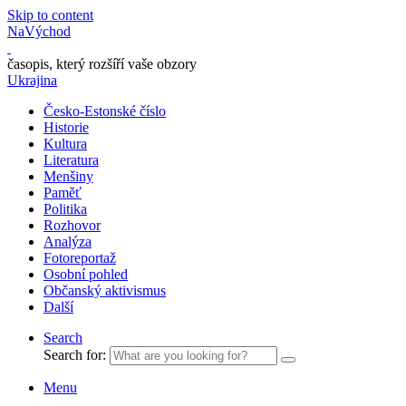
Skip to content
NaVýchod
časopis, který rozšíří vaše obzory
Ukrajina
Česko-Estonské číslo
Historie
Kultura
Literatura
Menšiny
Paměť
Politika
Rozhovor
Analýza
Fotoreportaž
Osobní pohled
Občanský aktivismus
Další
Search
Search for:
Menu