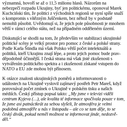
významná, hovoří se až o 11,5 milionu hlasů. Názo­rům na
nebezpečí rozpadu Ukrajiny, byť jen politickému, oponoval Marek
Kuchciński tím, že politici z východních regionů se nyní spíše snaží
o kompromis s vítězným Juščenkem, bez něhož by v podstatě
nemohli působit. Uvědomují si, že jejich pole působnosti je mnohem
větší v rámci celého státu, než na případném odděleném území.
Diskutující se shodli na tom, že pře­de­vším ve stabilizaci ukrajinské
politické scény je velký prostor pro pomoc z české a polské strany.
Podle Karla Štindla má však Polsko větší počet intelektuálů a
politiků, kteří Ukrajinu znají lépe, a proto jejich pomoc bude prav­
děpodobně účinnější. I česká strana má však jisté zkušenosti s
vytvářením politického spektra a i zku­šenosti získané vstupem do
NATO a EU zde mohou být přínosem.
K otázce zna­losti ukrajinských poměrů a informo­va­nosti o
událostech na Ukrajině vyslovil zajímavý postřeh Petr Mareš, když
po­rovnával počet zmínek o Uk­rajině v polském tisku a na­šich
médiích. Český pří­stup popsal takto:
„My jsme v televizi vi­děli
centrum Kyjeva (…), ale kvalita té informace spočívala pouze v tom,
že jsme asi patnáctkrát za sebou slyšeli, že atmo­sféra je velmi
podobná atmosféře u nás v listopadu – ale co se tam děje, to se
český divák, pokud ne­měl možnost se in­formovat jinde, nedoz­vě­
děl.“