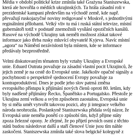
Média v období politické krize zmí­nila také Grażyna Staniszewska,
která ale hovo­řila o médiích ukrajins­kých. Ta hrála zásadní roli v
prezidentské kampani především na východě země, kde např.
převažují rus­kojazyčné noviny redigované v Moskvě, s jednotlivými
reginálními přílohami. Velký vliv tu má i ruská státní televize, místní
gubernátoři totiž v podstatě zne­možnili vysílání opozičních kanálů.
Ru­sové na východě Ukrajiny tak neměli možnost získat takové
informace jako třeba rusky mluvící obyvatelé Kyjeva. Navíc místní
„agora“ na Náměstí nezávislosti byla místem, kde se informace
předávaly bez­prostředně.
Velmi diskutovaným tématem byly vztahy Ukrajiny a Evropské
unie. Eduard Outrata považuje za zásadní vlastní pocit Uk­ra­jin­ců, že
jejich země je na cestě do Ev­rop­ské unie. Jakékoliv opačné signály a
po­chyb­­nosti o perspektivě sjednocení Evropy po­va­žuje za
kontraproduktivní. Dnes je podle jeho slov patrná změna
evropského pří­s­tupu k přijímání nových členů oproti 80. letům, kdy
byly nadšeně přijímány Řecko, Španělsko a Portugalsko. Přes­to­že je
Ukrajina zemí velkou a svým způso­bem zaostalou, Evropská unie
by si měla umět vy­tvořit takovou pozici, aby ji integ­race velkého
národa neohrozila. Poslan­­kyně Staniszewska přidala svůj názor, že
Ev­ropská unie neměla ponětí co způsobí tím, když přijme státy
zpoza železné opony. Je zřejmé, že po přijetí prvních osmi z těchto
států budou následovat další a staří čle­nové Unie jsou tím náhle
zaskočeni. Sta­niszewska zmínila také slova belgické ko­legyně z