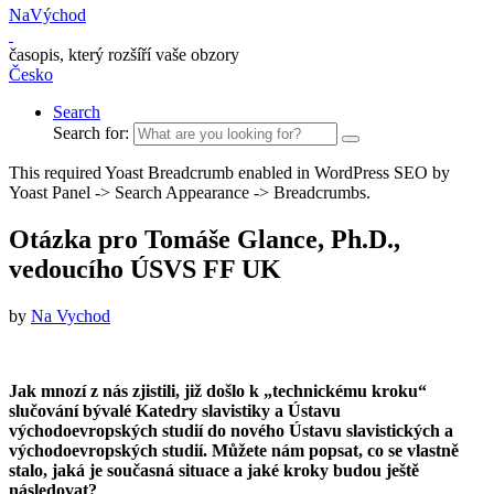
NaVýchod
časopis, který rozšíří vaše obzory
Česko
Search
Search for:
This required Yoast Breadcrumb enabled in WordPress SEO by
Yoast Panel -> Search Appearance -> Breadcrumbs.
Otázka pro Tomáše Glance, Ph.D.,
vedoucího ÚSVS FF UK
by
Na Vychod
Jak mnozí z nás zjistili, již došlo k „technickému kroku“
slučování bývalé Katedry slavistiky a Ústavu
východoevropských studií do nového Ústavu slavistických a
východoevropských studií. Můžete nám popsat, co se vlastně
stalo, jaká je současná situace a jaké kroky budou ještě
následovat?