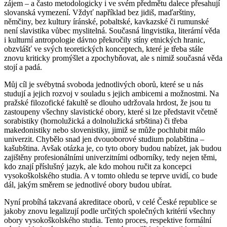
zájem – a často metodologicky i ve svém předmětu dalece přesahují
slovanská vymezení. Vždyť například bez jidiš, maďarštiny,
němčiny, bez kultury íránské, pobaltské, kavkazské či rumunské
není slavistika vůbec myslitelná. Současná lingvistika, literární věda
i kulturní antropologie dávno překročily stíny etnických hranic,
obzvlášť ve svých teoretických konceptech, které je třeba stále
znovu kriticky promýšlet a zpochybňovat, ale s nimiž současná věda
stojí a padá.
Můj cíl je svébytná svoboda jednotlivých oborů, které se u nás
studují a jejich rozvoj v souladu s jejich ambicemi a možnostmi. Na
pražské filozofické fakultě se dlouho udržovala hrdost, že jsou tu
zastoupeny všechny slavistické obory, které si lze představit včetně
sorabistiky (hornolužická a dolnolužická srbština) či třeba
makedonistiky nebo slovenistiky, jimiž se může pochlubit málo
univerzit. Chybělo snad jen dvouoborové studium polabština –
kašubština. Avšak otázka je, co tyto obory budou nabízet, jak budou
zajištěny profesionálními univerzitními odborníky, tedy nejen těmi,
kdo znají příslušný jazyk, ale kdo mohou ručit za koncepci
vysokoškolského studia. A v tomto ohledu se teprve uvidí, co bude
dál, jakým směrem se jednotlivé obory budou ubírat.
Nyní probíhá takzvaná akreditace oborů, v celé České republice se
jakoby znovu legalizují podle určitých společných kritérií všechny
obory vysokoškolského studia. Tento proces, respektive formální