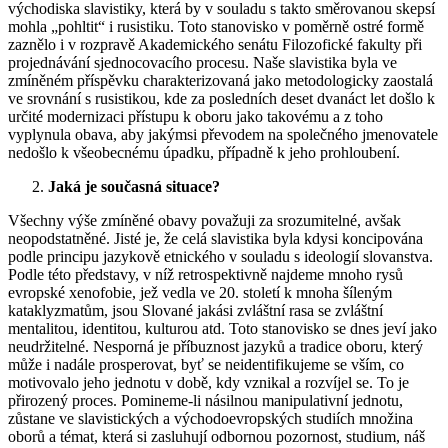
východiska slavistiky, která by v souladu s takto směrovanou skepsí
mohla „pohltit“ i rusistiku. Toto stanovisko v poměrně ostré formě
zaznělo i v rozpravě Akademického senátu Filozofické fakulty při
projednávání sjednocovacího procesu. Naše slavistika byla ve
zmíněném příspěvku charakterizovaná jako metodologicky zaostalá
ve srovnání s rusistikou, kde za posledních deset dvanáct let došlo k
určité modernizaci přístupu k oboru jako takovému a z toho
vyplynula obava, aby jakýmsi převodem na společného jmenovatele
nedošlo k všeobecnému úpadku, případně k jeho prohloubení.
Jaká je současná situace?
Všechny výše zmíněné obavy považuji za srozumitelné, avšak
neopodstatněné. Jisté je, že celá slavistika byla kdysi koncipována
podle principu jazykově etnického v souladu s ideologií slovanstva.
Podle této představy, v níž retrospektivně najdeme mnoho rysů
evropské xenofobie, jež vedla ve 20. století k mnoha šíleným
kataklyzmatům, jsou Slované jakási zvláštní rasa se zvláštní
mentalitou, identitou, kulturou atd. Toto stanovisko se dnes jeví jako
neudržitelné. Nesporná je příbuznost jazyků a tradice oboru, který
může i nadále prosperovat, byť se neidentifikujeme se vším, co
motivovalo jeho jednotu v době, kdy vznikal a rozvíjel se. To je
přirozený proces. Pomineme-li násilnou manipulativní jednotu,
zůstane ve slavistických a východoevropských studiích množina
oborů a témat, která si zasluhují odbornou pozornost, studium, náš