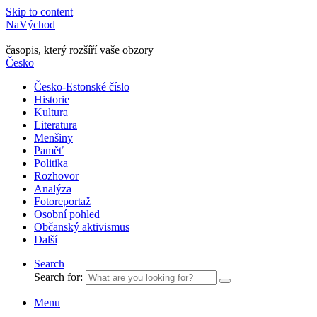
Skip to content
NaVýchod
časopis, který rozšíří vaše obzory
Česko
Česko-Estonské číslo
Historie
Kultura
Literatura
Menšiny
Paměť
Politika
Rozhovor
Analýza
Fotoreportaž
Osobní pohled
Občanský aktivismus
Další
Search
Search for:
Menu