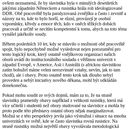
ovšem neznamená, že by slavistika byla v minulých desetiletích
jakýmsi západním Německem a rusistika hrála roli ideologizované
DDR. Obě pracoviště byla paralyzovaná zvnějšku a často i zevnitř a
názory na to, kde to bylo horší, se různí, provázejí je osobní
vzpomínky, křivdy a emoce těch, kdo v oněch těžkých dobách
pracovali a určitě se necítím kompetentní k tomu, abych na toto téma
vynášel jakékoliv soudy.
Během posledních 10 let, kdy se mluvilo o možnosti obě pracoviště
spojit, bylo nepochybně možné vysledovat nejen porozumění pro
tento logický krok, který ostatně vnějškovou organizaci našich
oborů uvádí do institucionálního souladu s většinou univerzit v
západní Evropě, v Americe, Asii i Austrálii (s africkou slavistikou
zatím bohužel máme velmi nerozvinuté vztahy, nevím, jak to tam
chodí), ale i obavy. Proto ostatně tento krok tak dlouho nebyl
proveden a nebýt iniciativy nového děkana, mohl být odkládán
donekonečna.
Pokud mohu soudit ze svých dojmů, mám za to, že na straně
slavistiky pramenily obavy například z velikosti rusistiky, která má
více učitelů i studentů než obory studované na slavistice a mohla by
proto podle této představy ostatní obory nějak marginalizovat.
Možná se z této perspektivy jevila jako výstražná i situace na mnoha
univerzitách ve světě, kde se často slavistika rovná rusistice. Na
straně rusistiky možná největší obavy vyvolávala metodologická