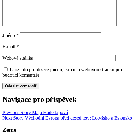
Jméno
*
E-mail
*
Webová stránka
Uložit do prohlížeče jméno, e-mail a webovou stránku pro
budoucí komentáře.
Navigace pro příspěvek
Previous Story
Maja Haderlapová
Next Story
Východní Evropa před deseti lety: Lotyšsko a Estonsko
Země