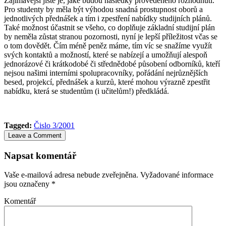
Zajímavější jistě je, jaké budou následky provedeného rozhodnutí.
Pro studenty by měla být výhodou snadná prostupnost oborů a
jednotlivých přednášek a tím i zpestření nabídky studijních plánů.
Také možnost účastnit se všeho, co doplňuje základní studijní plán
by neměla zůstat stranou pozornosti, nyní je lepší příležitost včas se
o tom dovědět. Čím méně peněz máme, tím víc se snažíme využít
svých kontaktů a možností, které se nabízejí a umožňují alespoň
jednorázové či krátkodobé či střednědobé působení odborníků, kteří
nejsou našimi interními spolupracovníky, pořádání nejrůznějších
besed, projekcí, přednášek a kurzů, které mohou výrazně zpestřit
nabídku, která se studentům (i učitelům!) předkládá.
Tagged:
Čislo 3/2001
Leave a Comment
Napsat komentář
Vaše e-mailová adresa nebude zveřejněna.
Vyžadované informace
jsou označeny
*
Komentář