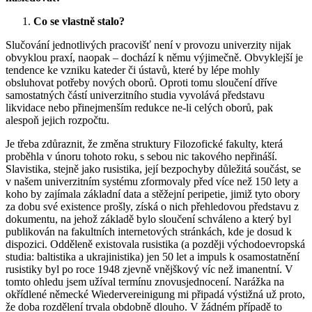
Co se vlastně stalo?
Slučování jednotlivých pracovišť není v provozu univerzity nijak
obvyklou praxí, naopak – dochází k němu výjimečně. Obvyklejší je
tendence ke vzniku kateder či ústavů, které by lépe mohly
obsluhovat potřeby nových oborů. Oproti tomu sloučení dříve
samostatných částí univerzitního studia vyvolává představu
likvidace nebo přinejmenším redukce ne-li celých oborů, pak
alespoň jejich rozpočtu.
Je třeba zdůraznit, že změna struktury Filozofické fakulty, která
proběhla v únoru tohoto roku, s sebou nic takového nepřináší.
Slavistika, stejně jako rusistika, její bezpochyby důležitá součást, se
v našem univerzitním systému zformovaly před více než 150 lety a
koho by zajímala základní data a stěžejní peripetie, jimiž tyto obory
za dobu své existence prošly, získá o nich přehledovou představu z
dokumentu, na jehož základě bylo sloučení schváleno a který byl
publikován na fakultních internetových stránkách, kde je dosud k
dispozici. Odděleně existovala rusistika (a později východoevropská
studia: baltistika a ukrajinistika) jen 50 let a impuls k osamostatnění
rusistiky byl po roce 1948 zjevně vnějškový víc než imanentní. V
tomto ohledu jsem užíval termínu znovusjednocení. Narážka na
okřídlené německé Wiedervereinigung mi připadá výstižná už proto,
že doba rozdělení trvala obdobně dlouho. V žádném případě to