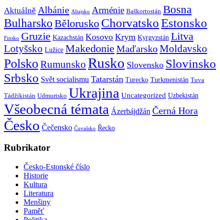
Bosna
Albánie
Arménie
Aktuálně
Baškortostán
Altajsko
Chorvatsko
Estonsko
Bulharsko
Bělorusko
Gruzie
Litva
Kosovo
Krym
Kazachstán
Kyrgyzstán
Finsko
Makedonie
Lotyšsko
Maďarsko
Moldavsko
Lužice
Rusko
Polsko
Slovinsko
Rumunsko
Slovensko
Srbsko
Tatarstán
Svět socialismu
Turecko
Turkmenistán
Tuva
Ukrajina
Uncategorized
Uzbekistán
Tádžikistán
Udmurtsko
Všeobecná témata
Černá Hora
Ázerbájdžán
Česko
Čečensko
Řecko
Čuvašsko
Rubrikator
Česko-Estonské číslo
Historie
Kultura
Literatura
Menšiny
Paměť
Politika