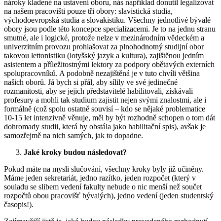
nároky kladené na ustavení oboru, nás například donutil legalizovat
na našem pracovišti pouze tři obory: slavistická studia,
východoevropská studia a slovakistiku. Všechny jednotlivé bývalé
obory jsou podle této koncepce specializacemi. Je to na jednu stranu
smutné, ale i logické, protože nelze v mezinárodním vědeckém a
univerzitním provozu prohlašovat za plnohodnotný studijní obor
takovou lettonistiku (lotyšský jazyk a kultura), zajištěnou jedním
asistentem a příležitostnými lektory za podpory obětavých externích
spolupracovníků. A podobně nezajištěná je v tuto chvíli většina
našich oborů. Já bych si přál, aby sílily ve své jedinečné
rozmanitosti, aby se jejich představitelé habilitovali, získávali
profesury a mohli tak studium zajistit nejen svými znalostmi, ale i
formálně (což spolu ostatně souvisí – kdo se nějaké problematice
10-15 let intenzivně věnuje, měl by být rozhodně schopen o tom dát
dohromady studii, která by obstála jako habilitační spis), avšak je
samozřejmě na nich samých, jak to dopadne.
Jaké kroky budou následovat?
Pokud máte na mysli slučování, všechny kroky byly již učiněny.
Máme jeden sekretariát, jedno razítko, jeden rozpočet (který v
souladu se slibem vedení fakulty nebude o nic menší než součet
rozpočtů obou pracovišť bývalých), jedno vedení (jeden studentský
časopis!).