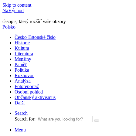
Skip to content
NaVýchod
časopis, který rozšíří vaše obzory
Polsko
Česko-Estonské číslo
Historie
Kultura
Literatura
Menšiny
Paměť
Politika
Rozhovor
Analýza
Fotoreportaž
Osobní pohled
Občanský aktivismus
Další
Search
Search for:
Menu