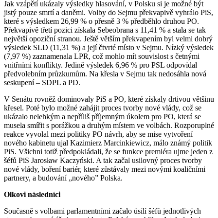
Jak vzápětí ukázaly výsledky hlasování, v Polsku si je možné být
jistý pouze smrtí a daněmi. Volby do Sejmu překvapivě vyhrálo PiS,
které s výsledkem 26,99 % o přesně 3 % předběhlo druhou PO.
Překvapivě třetí pozici získala Sebeobrana s 11,41 % a stala se tak
nej­větší opoziční stranou. Ještě větším pře­kvapením byl velmi dobrý
výsledek SLD (11,31 %) a její čtvrté místo v Sejmu. Nízký výsledek
(7,97 %) zaznamenala LPR, což mohlo mít souvislost s četnými
vnitřními konflikty. Jedině výsledek 6,96 % pro PSL odpovídal
předvolebním průzkumům. Na křesla v Sejmu tak nedosáhla nová
seskupení – SDPL a PD.
V Senátu rovněž dominovaly PiS a PO, které získaly drtivou většinu
křesel. Poté bylo možné zahájit proces tvorby nové vlády, což se
ukázalo nelehkým a nepříliš příjemným úkolem pro PO, která se
musela smířit s porážkou a druhým místem ve volbách. Rozpo­ru­plné
reakce vyvolal mezi politiky PO návrh, aby se mise vytvoření
nového kabinetu ujal Kazimierz Marcinkiewicz, málo známý politik
PiS. Všichni totiž předpokládali, že se funkce premiéra ujme jeden z
šéfů PiS Jarosław Kaczyński. A tak začal usilovný proces tvorby
nové vlády, boření bariér, které zůstávaly mezi novými koaličními
part­nery, a budování „nového” Polska.
Olkovi následníci
Současně s volbami parlamentními začalo úsilí šéfů jednotlivých