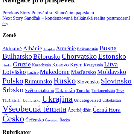
Navigace pro příspěvek
Previous Story
Putování se Slunečním paprskem
Next Story
Sandžak – kondenzovaná balkánská realita postmoderní
éry
Země
Bosna
Albánie
Arménie
Aktuálně
Baškortostán
Altajsko
Chorvatsko
Estonsko
Bulharsko
Bělorusko
Gruzie
Litva
Kosovo
Krym
Kazachstán
Kyrgyzstán
Finsko
Makedonie
Lotyšsko
Maďarsko
Moldavsko
Lužice
Rusko
Polsko
Slovinsko
Rumunsko
Slovensko
Srbsko
Tatarstán
Svět socialismu
Turecko
Turkmenistán
Tuva
Ukrajina
Uncategorized
Uzbekistán
Tádžikistán
Udmurtsko
Všeobecná témata
Černá Hora
Ázerbájdžán
Česko
Čečensko
Řecko
Čuvašsko
Rubrikator