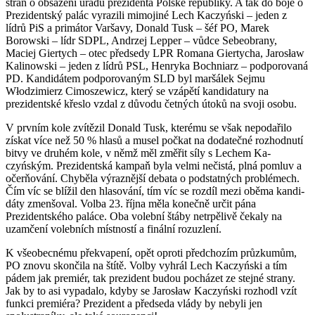
stran o obsazení úřadu prezidenta Polské republiky. A tak do boje o
Prezidentský palác vyrazili mimojiné Lech Kaczyński – jeden z
lídrů PiS a primátor Varšavy, Donald Tusk – šéf PO, Marek
Borowski – lídr SDPL, Andrzej Lepper – vůdce Sebeobrany,
Maciej Giertych – otec předsedy LPR Romana Giertycha, Jarosław
Kalinowski – jeden z lídrů PSL, Henryka Bochniarz – podporovaná
PD. Kan­didátem podporovaným SLD byl mar­šálek Sejmu
Włodzimierz Cimoszewicz, který se vzápětí kandidatury na
prezidentské křeslo vzdal z důvodu četných útoků na svoji osobu.
V prvním kole zvítězil Do­nald Tusk, kte­rému se však nepodařilo
zís­kat více než 50 % hlasů a musel počkat na dodatečné rozhodnutí
bitvy ve druhém kole, v němž měl změřit síly s Lechem Ka­
czyńským. Prezidentská kampaň byla velmi nečistá, plná pomluv a
očerňování. Chyběla výraznější debata o podstatných problémech.
Čím víc se blížil den hlaso­vání, tím víc se rozdíl mezi oběma kandi­
dáty zmenšoval. Volba 23. října měla ko­nečně určit pána
Prezidentského paláce. Oba volební štáby netrpělivě čekaly na
uzamčení volebních místností a finální rozuzlení.
K všeobecnému překvapení, opět oproti předchozím průzkumům,
PO znovu skončila na štítě. Volby vy­hrál Lech Ka­czyński a tím
pádem jak pre­miér, tak pre­zident budou pocházet ze stej­né strany.
Jak by to asi vypadalo, kdyby se Jaro­sław Kaczyński rozhodl vzít
funkci premiéra? Pre­zident a předseda vlády by nebyli jen