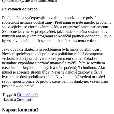
spolustraníky, ale také sou­rozenci!
Po volbách do práce
Po dlouhém a vyčerpávajícím volebním pod­zimu se polská
společnost nemůže doč­kat zimy. Před námi je ještě mnoho problémů
souvisejících se zformováním vlády a organizací práce parlamentu.
Sku­tečně tedy nelze předpovědět, jaká bude konečná sestava rady
ministrů ani na ja­kém programu se koaliční partneři do­hod­nou. Bylo
by však vhodné pokusit se o zlomek reflexe na téma voleb.
Jako ob­vykle skutečným problémem byla nízká vo­lební účast.
Nechuť společnosti vůči poli­tice a politikům začíná dostupovat
vrcholu. Stále ty samé tváře, které jen mění strany. Pořád se
neumíme vypořádat s ne­za­měst­naností a zvět­šu­jí­cím se roz­dí­lem
mezi úzkou skupinou bo­hatých a stále počet­nější chudinou. Alar­
mující je absence střední třídy. Nejasné daňové zákony a tí­živá
byrokracie dusí podnikavost lidí. Nové politické ve­dení má před
sebou spoustu práce. A proto vá­žené paní poslankyně, vážení páni
poslanci – do práce!
Tagged:
Číslo 3/2005
Leave a Comment
Napsat komentář