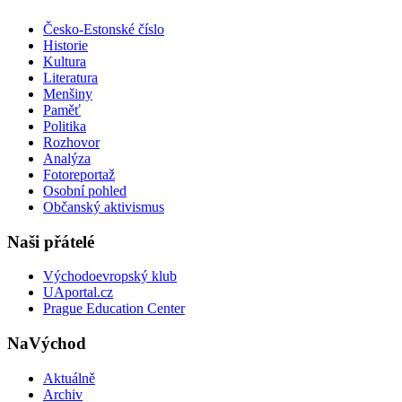
Česko-Estonské číslo
Historie
Kultura
Literatura
Menšiny
Paměť
Politika
Rozhovor
Analýza
Fotoreportaž
Osobní pohled
Občanský aktivismus
Naši přátelé
Východoevropský klub
UAportal.cz
Prague Education Center
NaVýchod
Aktuálně
Archiv