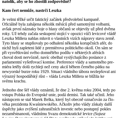
natolik, aby se ho zhostili zodpovědně?
Kam čert nemůže, nastrčí Leszka
Je velmi těžké určit faktický začátek před­volební kampaně.
Oficiálně byla zahájena několik měsíců před samotnými volbami,
avšak první náznaky boje o hlasy občanů se objevily už před dvěma
roky. Už tehdy začala seskupení stojící v opozici vůči levicové vládě
Leszka Millera nahlas mluvit o vlast­ních vizích nápravy stavu země.
Tyto hlasy se stupňovaly po odhalení několika korupčních afér, do
nichž byli za­pleteni lidé z premiérova politického okolí. On sám se
při vysvětlování svého dom­nělého podílu v některých aférách
choval dosti nervózně, navíc obelhal vyslý­chají­­cího poslance z
parlamentní vyšetřovací komise. Preference vlády a samotného pre­
miéra letěly dolů rychleji než ceny akcií během černého pátku na
newyorské burze roku 1929. Situaci vládního tábora nezlepšoval ani
výrazný hos­podářský růst – vláda Leszka Millera se blížila ke
svému krachu.
Jednoho dne šéf vlády oznámil, že dne 2. května roku 2004, tedy po
vstupu Polska do Evropské unie, podá demisi. Tak také učinil. Jeho
nástupcem se stal Marek Belka, který byl obecně označován za člo­
věka prezidenta Kwaśniewského. Ačkoliv jeho vlády získaly další
úspěchy jako zvý­šení zahraničních investic nebo postupný pokles
nezaměstnanosti, vládnímu Svazu demokratické levice
(Sojusz