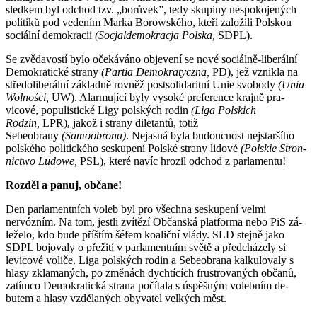
sledkem byl odchod tzv. „borůvek”, tedy sku­piny nespokojených
politiků pod vedením Marka Borowského, kteří založili Polskou
sociální demokracii
(Socjalde­mokracja Polska,
SDPL).
Se zvědavostí bylo oče­­ká­váno objevení se nové so­ciálně-liberální
Demokratické strany
(Partia De­mo­kra­tyczna,
PD), jež vznikla na
středoliberální základně rovněž postsolidaritní Unie svobody
(Unia
Wolności,
UW). Alar­mující byly vysoké preference krajně pra­
vicové, popu­listické Ligy polských rodin
(Liga Polskich
Rodzin,
LPR), jakož i strany diletantů, totiž
Sebeobrany
(Samoobrona)
. Nejasná byla budoucnost nejstaršího
polského politic­kého seskupení Polské strany lidové
(Pol­skie Stron­
nictwo Ludowe,
PSL), které navíc hrozil od­chod z parlamentu!
Rozděl a panuj, občane!
Den parlamentních voleb byl pro všechna seskupení velmi
nervózním. Na tom, jestli zvítězí Občanská platforma nebo PiS zá­
leželo, kdo bude příštím šéfem koaliční vlády. SLD stejně jako
SDPL bojovaly o přežití v parlamentním světě a před­chá­­zely si
levicové voliče. Liga polských rodin a Sebeobrana kalkulovaly s
hlasy zklamaných, po změnách dychtících frustrovaných občanů,
zatímco Demokratická strana počítala s úspěšným volebním de­
butem a hlasy vzdělaných obyvatel vel­kých měst.