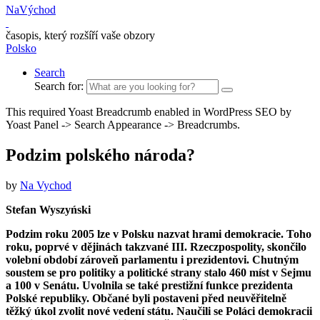
NaVýchod
časopis, který rozšíří vaše obzory
Polsko
Search
Search for:
This required Yoast Breadcrumb enabled in WordPress SEO by
Yoast Panel -> Search Appearance -> Breadcrumbs.
Podzim polského národa?
by
Na Vychod
Stefan Wyszyński
Podzim roku 2005 lze v Polsku nazvat hrami demokracie. Toho
roku, poprvé v dějinách takzvané III. Rzeczpospolity, skončilo
volební období zároveň parlamentu i prezidentovi. Chutným
soustem se pro politiky a po­li­­­tické strany stalo 460 míst v Sejmu
a 100 v Senátu. Uvolnila se také prestižní funkce prezidenta
Polské republiky. Občané byli postaveni před neuvěřitelně
těžký úkol zvolit nové vedení státu. Naučili se Poláci demokracii