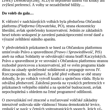
Lewicy De­­mo­kratycznej,
SLD) to nepřineslo uti­še­ní vln kritiky ani
zvýšení preferencí. A volby se nezadržitelně blížily…
Do voleb do gala…
K vítězství v nadcházejících volbách byla předurčena Občanská
platforma
(Platforma Obywatelska,
PO), strana ekono­micky
liberální, avšak společensky kon­zervativní. Jedním ze základních
hesel tohoto seskupení je zavedení patnáctipro­centní rovné daně a
výrazné zeštíhlení státního aparátu.
V předvolebních průz­kumech se hned za Občanskou platformou
umisťovalo Právo a spravedlnost
(Prawo i Sprawiedliwość,
PiS)
aneb na odkaz So­lidarity se odvolávající strana bratří Ka­czyńských.
Právo a spravedlnost je ve srov­nání s Občanskou platformou stranou
rozhodně pravicovou a konzervativní, jež ve svém programu klade
důraz na zá­sady společenské solidárnosti a propa­guje no­vou IV.
Rzeczpospolitu. Je za­jí­mavé, že ještě před volbami se obě strany
dohodly, že po volbách vytvoří koalici a společnou vládu. Byla to
odvážná předsevzetí. Za­lo­žená pravda na vysokých preferencích v
průz­kumech veřejného mínění a na spo­lečné budoucnosti, avšak
nepochopi­telná s ohledem na četné programové odliš­­nosti.
O znovuzískání své ztracené a roz­­ča­ro­vané vo­ličské základny
intenzivně usi­lovala stále vládnoucí Strana demokra­tické levice,
zmítající se navíc v četných vnitrostranických sporech. Jejich vý­