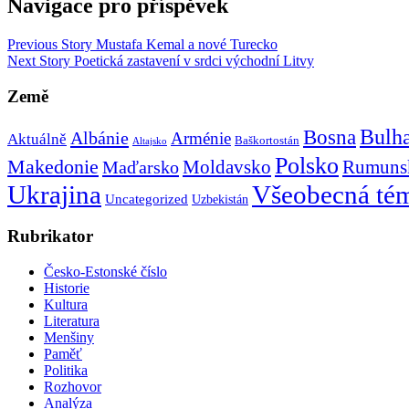
Navigace pro příspěvek
Previous Story
Mustafa Kemal a nové Turecko
Next Story
Poetická zastavení v srdci východní Litvy
Země
Bulh
Bosna
Albánie
Arménie
Aktuálně
Baškortostán
Altajsko
Polsko
Makedonie
Rumuns
Maďarsko
Moldavsko
Ukrajina
Všeobecná té
Uncategorized
Uzbekistán
Rubrikator
Česko-Estonské číslo
Historie
Kultura
Literatura
Menšiny
Paměť
Politika
Rozhovor
Analýza