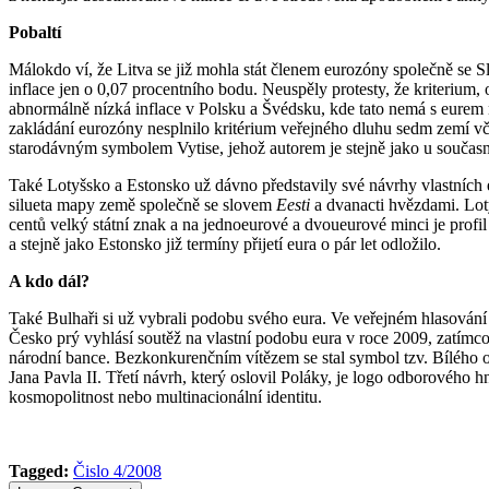
Pobaltí
Málokdo ví, že Litva se již mohla stát členem eurozóny společně se 
inflace jen o 0,07 procentního bodu. Neuspěly protesty, že kriterium, 
abnormálně nízká inflace v Polsku a Švédsku, kde tato nemá s eurem 
zakládání eurozóny nesplnilo kritérium veřejného dluhu sedm zemí vče
starodávným symbolem Vytise, jehož autorem je stejně jako u současné
Také Lotyšsko a Estonsko už dávno představily své návrhy vlastních e
silueta mapy země společně se slovem
Eesti
a dvanacti hvězdami. Loty
centů velký státní znak a na jednoeurové a dvoueurové minci je profi
a stejně jako Estonsko již termíny přijetí eura o pár let odložilo.
A kdo dál?
Také Bulhaři si už vybrali podobu svého eura. Ve veřejném hlasován
Česko prý vyhlásí soutěž na vlastní podobu eura v roce 2009, zatím
národní bance. Bezkonkurenčním vítězem se stal symbol tzv. Bílého 
Jana Pavla II. Třetí návrh, který oslovil Poláky, je logo odborového 
kosmopolitnost nebo multinacionální identitu.
Tagged:
Čislo 4/2008