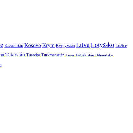
ie
Litva
Lotyšsko
Kosovo
Krym
Kazachstán
Kyrgyzstán
Lužice
Tatarstán
smu
Turecko
Turkmenistán
Tuva
Tádžikistán
Udmurtsko
o