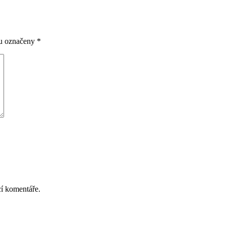
ou označeny
*
cí komentáře.