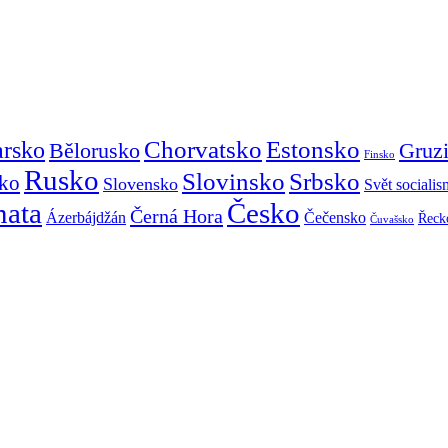
Chorvatsko
Estonsko
arsko
Gruz
Bělorusko
Finsko
Rusko
Slovinsko
Srbsko
ko
Slovensko
Svět sociali
mata
Česko
Černá Hora
Ázerbájdžán
Čečensko
Řeck
Čuvašsko