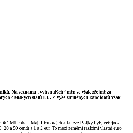
árníků. Na seznamu „vyhynulých“ měn se však zřejmě za
 starých členských států EU. Z výše zmíněných kandidátů však
rníků Miljenka a Maji Liculových a Janeze Boljky byly veřejnosti
, 20 a 50 centů a 1 a 2 eur. To mezi zeměmi razícími vlastní euro