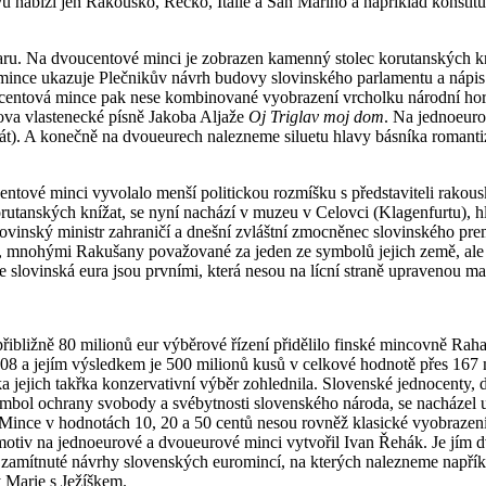
 nabízí jen Rakousko, Řecko, Itálie a San Marino a například konstit
aru. Na dvoucentové minci je zobrazen kamenný stolec korutanských kn
á mince ukazuje Plečnikův návrh budovy slovinského parlamentu a nápi
icentová mince pak nese kombinované vyobrazení vrcholku národní hor
ova vlastenecké písně Jakoba Aljaže
Oj Triglav moj dom
. Na jednoeuro
tát). A konečně na dvoueurech nalezneme siluetu hlavy básníka romanti
entové minci vyvolalo menší politickou rozmíšku s představiteli rako
orutanských knížat, se nyní nachází v muzeu v Celovci (Klagenfurtu), 
lovinský ministr zahraničí a dnešní zvláštní zmocněnec slovinského premi
 mnohými Rakušany považované za jeden ze symbolů jejich země, ale v té
 slovinská eura jsou prvními, která nesou na lícní straně upravenou m
bližně 80 milionů eur výběrové řízení přidělilo finské mincovně Rahapa
008 a jejím výsledkem je 500 milionů kusů v celkové hodnotě přes 167
 jejich takřka konzervativní výběr zohlednila. Slovenské jednocenty, d
bol ochrany svobody a svébytnosti slovenského národa, se nacházel už
 Mince v hodnotách 10, 20 a 50 centů nesou rovněž klasické vyobrazení
otiv na jednoeurové a dvoueurové minci vytvořil Ivan Řehák. Je jím dv
 zamítnuté návrhy slovenských euromincí, na kterých nalezneme napřík
 Marie s Ježíškem.