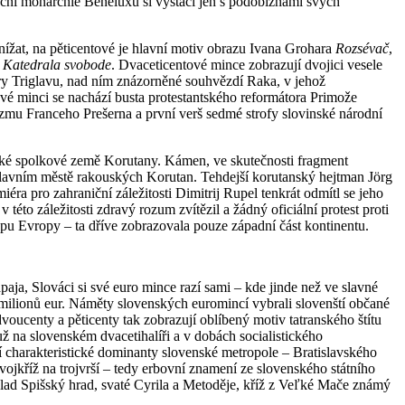
uční monarchie Beneluxu si vystačí jen s podobiznami svých
ížat, na pěticentové je hlavní motiv obrazu Ivana Grohara
Rozsévač
,
s
Katedrala svobode
. Dvaceticentové mince zobrazují dvojici vesele
y Triglavu, nad ním znázorněné souhvězdí Raka, v jehož
vé minci se nachází busta protestantského reformátora Primože
zmu Franceho Prešerna a první verš sedmé strofy slovinské národní
uské spolkové země Korutany. Kámen, ve skutečnosti fragment
hlavním městě rakouských Korutan. Tehdejší korutanský hejtman Jörg
éra pro zahraniční záležitosti Dimitrij Rupel tenkrát odmítl se jeho
to záležitosti zdravý rozum zvítězil a žádný oficiální protest proti
apu Evropy – ta dříve zobrazovala pouze západní část kontinentu.
ja, Slováci si své euro mince razí sami – kde jinde než ve slavné
 milionů eur. Náměty slovenských euromincí vybrali slovenští občané
voucenty a pěticenty tak zobrazují oblíbený motiv tatranského štítu
 na slovenském dvacetihalíři a v dobách socialistického
 charakteristické dominanty slovenské metropole – Bratislavského
ojkříž na trojvrší – tedy erbovní znamení ze slovenského státního
lad Spišský hrad, svaté Cyrila a Metoděje, kříž z Veľké Mače známý