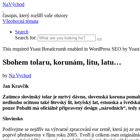
NaVýchod
časopis, který rozšíří vaše obzory
Všeobecná témata
Search
Search for:
This required Yoast Breadcrumb enabled in WordPress SEO by Yoast
Sbohem tolaru, korunám, litu, latu…
by
Na Vychod
Jan Kravčík
Zatímco slovinský tolar je mrtvý dávno, slovenská koruna pomal
nedlouho ocitnou také litevský lit, lotyšský lat, estonská a švé
pouze Pobaltí má oficiálně připravený design „národních“, tedy
Slovinsko
Podívejme se nejdřív na výtvarné zpracování eur země, která jej ze z
poprvé představeny v říjnu roku 2005. Tvoří ji celkem osm originální