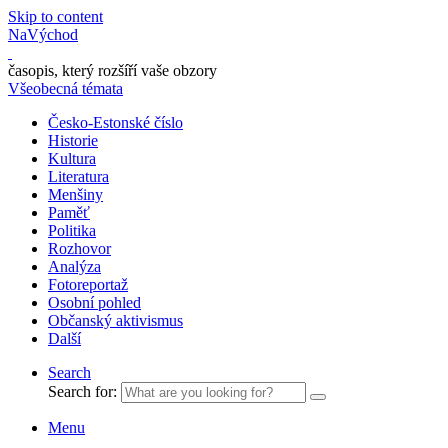
Skip to content
NaVýchod
časopis, který rozšíří vaše obzory
Všeobecná témata
Česko-Estonské číslo
Historie
Kultura
Literatura
Menšiny
Paměť
Politika
Rozhovor
Analýza
Fotoreportaž
Osobní pohled
Občanský aktivismus
Další
Search
Search for:
Menu