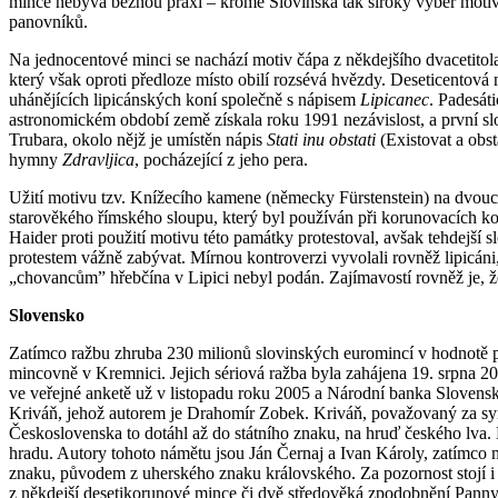
mince nebývá běžnou praxí – kromě Slovinska tak široký výběr motivů
panovníků.
Na jednocentové minci se nachází motiv čápa z někdejšího dvacetitol
který však oproti předloze místo obilí rozsévá hvězdy. Deseticentov
uhánějících lipicánských koní společně s nápisem
Lipicanec
. Padesát
astronomickém období země získala roku 1991 nezávislost, a první sl
Trubara, okolo nějž je umístěn nápis
Stati inu obstati
(Existovat a obs
hymny
Zdravljica
, pocházející z jeho pera.
Užití motivu tzv. Knížecího kamene (německy Fürstenstein) na dvouc
starověkého římského sloupu, který byl používán při korunovacích k
Haider proti použití motivu této památky protestoval, avšak tehdejší s
protestem vážně zabývat. Mírnou kontroverzi vyvolali rovněž lipicáni,
„chovancům” hřebčína v Lipici nebyl podán. Zajímavostí rovněž je, že
Slovensko
Zatímco ražbu zhruba 230 milionů slovinských euromincí v hodnotě při
mincovně v Kremnici. Jejich sériová ražba byla zahájena 19. srpna 2
ve veřejné anketě už v listopadu roku 2005 a Národní banka Slovenska
Kriváň, jehož autorem je Drahomír Zobek. Kriváň, považovaný za sym
Československa to dotáhl až do státního znaku, na hruď českého lva.
hradu. Autory tohoto námětu jsou Ján Černaj a Ivan Károly, zatímco m
znaku, původem z uherského znaku královského. Za pozornost stojí i
z někdejší desetikorunové mince či dvě středověká zpodobnění Panny