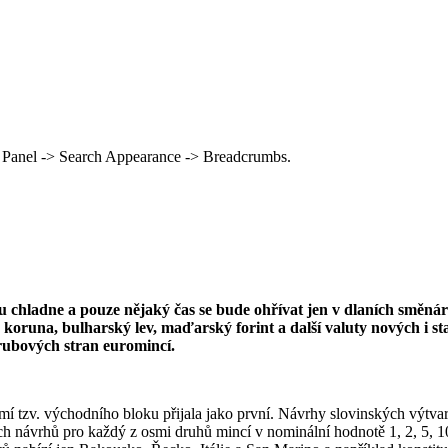
 Panel -> Search Appearance -> Breadcrumbs.
u chladne a pouze nějaký čas se bude ohřívat jen v dlaních směn
dská koruna, bulharský lev, maďarský forint a další valuty nových i
 rubových stran euromincí.
emí tzv. východního bloku přijala jako první. Návrhy slovinských výtva
ch návrhů pro každý z osmi druhů mincí v nominální hodnotě 1, 2, 5, 10