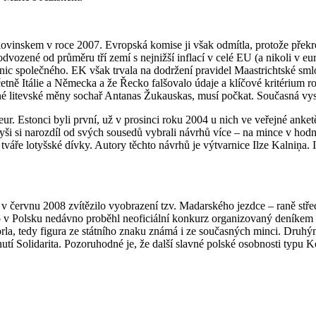
Slovinskem v roce 2007. Evropská komise ji však odmítla, protože přek
odvozené od průměru tří zemí s nejnižší inflací v celé EU (a nikoli v e
nic společného. EK však trvala na dodržení pravidel Maastrichtské sm
tně Itálie a Německa a že Řecko falšovalo údaje a klíčové kritérium ro
 litevské měny sochař Antanas Žukauskas, musí počkat. Současná vysoká i
ur. Estonci byli první, už v prosinci roku 2004 u nich ve veřejné anke
ši si narozdíl od svých sousedů vybrali návrhů více – na mince v hodnot
l tváře lotyšské dívky. Autory těchto návrhů je výtvarnice Ilze Kalniņ
í v červnu 2008 zvítězilo vyobrazení tzv. Madarského jezdce – raně s
co v Polsku nedávno proběhl neoficiální konkurz organizovaný deníkem
orla, tedy figura ze státního znaku známá i ze současných minci. Dru
hnutí Solidarita. Pozoruhodné je, že další slavné polské osobnosti typ