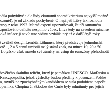
ročila pohyblivé a dle řady ekonomů sporné kriterium nejvyšší možné
urozóně!), je od základu pochybené. O nepřijetí Litvy tak rozhodla
louvy z roku 1992. Marně experti upozorňovali, že při samotném
zpočtového deficitu nesplnilo vůbec. Litva tedy na zavedení mincí se
nflace ji navíc tuto vidinu vzdálila prý až o další čtyři roky.
tě zvítězil design Lembita Löhmuse, který představuje jednoduchá
ě 1, 2 a 5 centů umístili malý státní znak, na mince 10, 20 a 50
a. I Lotyšsko však muselo své záměry na vstup do eurozóny přehodnotit
tředověkého skalního reliéfu, který je památkou UNESCO. Maďarsko a
 Rzeczpospolita, jehož výsledky budou předány k posouzení Polské
hým, rovněž ne zpochybněným kandidátem se stala podobizna papeže
u Koperníka, Chopina či Skłodowské-Curie byly odmítnuty pro jejich