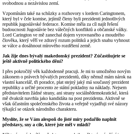
svobodnou a nezávislou zemí.
Vzpomínám také na schůzky a rozhovory s lordem Ca­ringtonem,
který byl v čele komise, jejímiž členy byli pre­zidenti jednotlivých
republik jugoslávské federace. Komise měla za cíl najít řešení
budoucnosti Jugo­slávie bez válečných konfliktů a občanské války.
Lord Ca­ring­ton ve mě zanechal dojem vyrovnaného a moud­rého
člo­věka, který věří ve zdravý rozum politiků a jejich snahu vyhnout
se válce a dosáhnout mírového rozdělení země.
Jak žije dnes bývalý makedonský prezident? Zúčast­ňu­jete se
ještě aktivně politického dění?
I přes pokročilý věk každodenně pracuji. Je mi to umož­něno novým
zákonem o právech bývalých prezidentů, díky němuž mám nárok na
vlastní kancelář, tři poradce, plat stejný jaký má současný prezident
republiky a ur­čité procento ze státní pokladny na náklady. Nejsem
představitelem žádné strany, ani strany sociálnědemo­kratické, která
mě dvakrát navrhla jako kandidáta na post prezidenta. Aktivně se
však účastním společenského života a veřejně vyjadřuji své názory
týkající se otázek národního charakteru.
Myslíte, že se Vám alespoň do jisté míry podařilo naplnit
představy, sny a cíle, které jste měl v mládí?