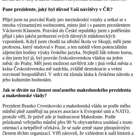
Pane prezidente, jaký byl důvod Vaší návštěvy v ČR?
Přijel jsem na pozvání Rady pro mezinárodní vztahy a setkal se s
mnoha významnými osobnostmi, mimo jiné i s panem prezidentem
Václavem Klausem. Pozvání do České republiky jsem s potěšením
přijal i jako jakési probuzení svých dávných mládeneckých
vzpomínek. Když jsem chodil na střední školu ve Skopji, měli jsme
profesora, který studoval v Praze, a ten nabídl všem po­tenciálním
zájemcům hodiny výuky českého jazyka. Nejlepší žák tohoto kursu,
a tím jsem byl já, byl pozván československou vládou na jeden
měsíc do Prahy. Měl jsem možnost navštívit zde i jiná velká města a
krása Československa mě nadchla, zvláště demokracie a velmi
rozvinuté hospodářství. V srdci mi zůstala láska k čes­kému národu a
jeho kulturním hodnotám.
Jak se díváte na činnost současného makedonského prezidenta
a makedonské vlády?
Prezident Branko Crvenkovski a makedonská vláda se podle mého
mínění plně zaměřují na proces asociace k Evropské unii a NATO,
protože věří, že právě zde je budoucnost Makedonie. Podle
průzkumů veřejného mí­nění přes 90 % obyvatelstva souhlasí s touto
orientací a ne­trpělivě očekává, že se naše země stane plnopráv­ným
členem těchto organizací. Věří zároveň, že vzhledem k naší historii a