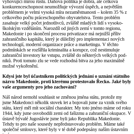
vyhovující mírou růstu. Daňová politika je dobrá, ale celková
konkurenceschopnost neumožňuje vývozní úspěch, a největším
problémem je velmi vysoká míra nezaměstnanosti – kolem 35 % z
celkového počtu práceschopného obyvatelstva. Tento problém
zasahuje velký počet jednotlivců, zvláště mladých lidí s vyso­ko­
školským vzděláním. Narozdíl od jiných zemí v tomto re­gionu,
Makedonie i po skončení procesu privatizace má nejnižší příliv
zahraničního kapitálu, který je důle­žitý pro implementaci nových
technologií, moderní orga­ni­zace práce a marketingu. V těchto
podmínkách se roz­šířila kriminalita a korupce, což nestimuluje
zahraniční investory ke vstupu, zvláště do některých velkých pod­
niků. Proti tomuto zlu se vede rozhodná bitva za jeho maximálně
možné vykořenění.
Kdysi jste byl účastníkem politických jednání o uznání státního
názvu Makedonie, proti kterému pro­testovalo Řecko. Jaké byly
vaše argumenty pro jeho zachování?
Náš národ nemohl souhlasit se změnou jména státu, protože my
jsme Makedonci několik stovek let a bojovali jsme za vznik svého
státu, který měl mít sociální charakter. My toto jméno máme od roku
1944, kdy jsme osvobo­dili zemi od fašizmu a zahraniční okupace. V
ús­tavě bývalé Jugoslávie jsme byli jako Republika Makedonie.
Tehdy to pro naše sousedy ne­před­stavovalo prob­lém. Máme také
společné smlouvy, které byly v té době podepsány naším ústavním