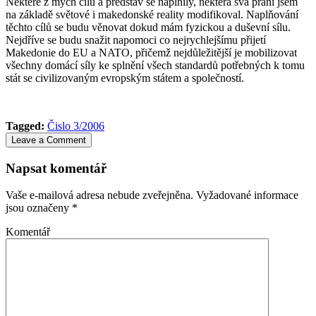
Některé z mých cílů a představ se naplnily, některá svá přání jsem
na základě světové i makedonské reality mo­difikoval. Naplňování
těchto cílů se budu věnovat dokud mám fyzickou a duševní sílu.
Nejdříve se budu snažit napomoci co nejrychlejšímu přijetí
Makedonie do EU a NATO, přičemž nejdůležitější je mobilizovat
všechny domácí síly ke splnění všech standardů potřebných k tomu
stát se civilizovaným evropským státem a společností.
Tagged:
Čislo 3/2006
Leave a Comment
Napsat komentář
Vaše e-mailová adresa nebude zveřejněna.
Vyžadované informace
jsou označeny
*
Komentář