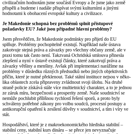
civilizačním hodnotám jsme sou­částí Evropy a že jsme jako země
přispěli a budeme i nadále přispívat svými kulturními a jinými
hodnotami k obohacení evropské kultury a civilizace.
Je Makedonie schopná bez problémů splnit přístupové
požadavky EU? Jaké jsou případné hlavní problémy?
Jsem přesvědčen, že Makedonie podmínky pro přijetí do EU
splňuje. Problémy pochopitelně exis­tují. Napří­klad naše ústava
zakotvuje stejná práva a zá­vazky pro všechny občany země, ale v
praxi tomu tak často není. Takzvaná Ochridská smlouva přinesla
zlep­šení a nyní v ústavě existují články, které za­kotvují práva a
závazky většiny a menšiny. Avšak při implementaci narážíme na
problémy v důsledku různých předsudků nebo jiných objektivních
příčin, které je nutné překlenout. Také státní instituce nejsou v něko­
lika oblastech zcela připraveny zvládnout svoji úlohu. Na druhé
straně policie získává stále více multietnický charakter, a to je jednou
ze záruk míru, bez­pečnosti a prosperity země. Naše soudnictví se
nemůže po­chlubit přílišnou rych­lostí řešení sporů, a proto byly
schváleny po­­třebné zákony pro volbu soudců, procesní postupy a
anti­korupční opatření k ze­sílení důvěry v soud­nictví, a tím i víry ve
stát.
Hospodářství, které je z makroekonomického hlediska stabilní –
stabilní ceny, stabilní kurs dináru – se přece jen nevyznačuje