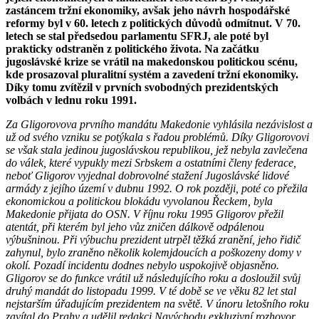
zastáncem tržní ekonomiky, avšak jeho návrh hospodářské
reformy byl v 60. letech z politických důvodů odmítnut.
V 70.
letech se stal předsedou parlamentu SFRJ, ale poté byl
prakticky od­stra­něn z politického života. Na začátku
jugoslávské krize se vrátil na makedonskou politickou scénu,
kde prosazoval pluralitní systém a zavedení tržní ekonomiky.
Díky tomu zvítězil v prvních svobodných prezidentských
volbách v lednu roku 1991.
Za Gligorovova prvního mandátu Makedonie vyhlásila nezávislost a
už od svého vzniku se potýkala s řadou problémů. Díky Gligorovovi
se však stala jedinou jugo­slávskou republikou, jež nebyla zavlečena
do válek, které vypukly mezi Srbskem a ostatními členy federace,
neboť Gligorov vyjednal dobrovolné stažení Jugoslávské lidové
armády z jejího území v dubnu 1992. O rok později, poté co přežila
ekonomic­kou a politickou blokádu vyvo­lanou Řeckem, byla
Makedonie přijata do OSN. V říjnu roku 1995 Gli­gorov přežil
atentát, při kterém byl jeho vůz zni­čen dálkově od­pálenou
výbušninou. Při výbuchu prezident utrpěl těžká zranění, jeho řidič
zahynul, bylo zraněno několik kolem­jdoucích a poškozeny domy v
okolí. Pozadí incidentu do­dnes nebylo uspokojivě ob­jas­něno.
Gligorov se do funkce vrátil už následujícího roku a dosloužil svůj
druhý mandát do listopadu 1999. V té době se ve věku 82 let stal
nejstarším úřa­dujícím prezidentem na světě. V únoru letošního roku
zavítal do Prahy a udělil redakci Navýchodu exkluzivní rozhovor.