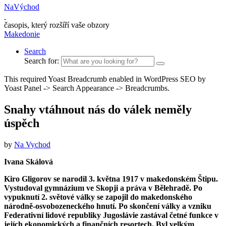
NaVýchod
časopis, který rozšíří vaše obzory
Makedonie
Search
Search for:
This required Yoast Breadcrumb enabled in WordPress SEO by
Yoast Panel -> Search Appearance -> Breadcrumbs.
Snahy vtáhnout nás do válek neměly
úspěch
by
Na Vychod
Ivana Skálová
Kiro Gligorov se narodil 3. května 1917 v makedon­ském Štipu.
Vy­studoval gymnázium ve Skopji a práva v Bělehradě. Po
vypuknutí 2. světové války se za­pojil do makedon­ského
národně-osvobozeneckého hnutí. Po skončení války a vzniku
Federativní lidové republiky Jugoslávie zastával četné funkce v
jejích ekonomických a finančních resortech. Byl velkým