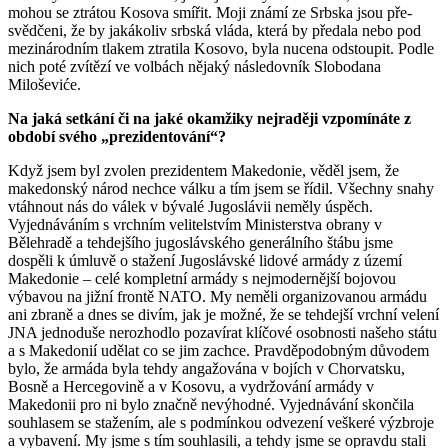
mohou se ztrátou Kosova smířit. Moji známí ze Srbska jsou pře­
svěd­čeni, že by jakákoliv srbská vláda, která by předala nebo pod
mezinárodním tlakem ztratila Kosovo, byla nucena odstoupit. Podle
nich poté zvítězí ve volbách nějaký ná­sledovník Slobodana
Miloševiće.
Na jaká setkání či na jaké okamžiky nejraději vzpomí­náte z
období svého „prezidentování“?
Když jsem byl zvolen prezidentem Makedonie, věděl jsem, že
makedonský národ nechce válku a tím jsem se řídil. Všechny snahy
vtáhnout nás do válek v bývalé Ju­goslávii neměly úspěch.
Vyjednáváním s vrchním velitelstvím Ministerstva obrany v
Bělehradě a tehdejšího jugoslávského generálního štábu jsme
dospěli k úmluvě o stažení Jugoslávské lidové armády z území
Makedonie – celé kompletní armády s nejmodernější bojovou
výbavou na jižní frontě NATO. My neměli organizovanou armádu
ani zbraně a dnes se divím, jak je možné, že se tehdejší vrchní velení
JNA jednoduše nerozhodlo pozavírat klí­čové osobnosti našeho státu
a s Makedonií udělat co se jim zachce. Pravděpodobným důvodem
bylo, že armáda byla tehdy angažována v bojích v Chorvatsku,
Bosně a Her­cegovině a v Kosovu, a vydržování armády v
Makedonii pro ni bylo značně nevýhodné. Vyjednávání skončila
souhlasem se stažením, ale s podmínkou odvezení veškeré výzbroje
a vybavení. My jsme s tím souhlasili, a tehdy jsme se opravdu stali