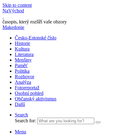
Skip to content
NaVýchod
časopis, který rozšíří vaše obzory
Makedonie
Česko-Estonské číslo
Historie
Kultura
Literatura
Menšiny
Paměť
Politika
Rozhovor
Analýza
Fotoreportaž
Osobní pohled
Občanský aktivismus
Další
Search
Search for:
Menu