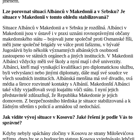
jménem.
Lze porovnat situaci Albánců v Makedonii a v Srbsku? Je
situace v Makedonii v tomto ohledu stabilizovaná?
Situace Albánců v Makedonii a v Srbsku je rozdílná. Albánci v
Makedonii jsou v ústavě i v praxi uznáni rov­noprávnými občany
makedonského státu – bojovali jsme společně proti Osmanské říši,
měli jsme společné bri­gády ve válce proti fašizmu, v bývalé
Jugoslávii bylo několik významných albánských osobností
zastoupeno ve státních orgánech a jiných institucích. V Makedonii
Albánci vždycky měli své školy a nyní mají i dvě univer­zity.
Albánci, kteří mají vynikající kvalifikaci pro diplomatickou službu,
byli velvyslanci nebo jinými diplomaty, dále mají své soudce ve
všech soudních institucích. Al­bánská menšina má své divadlo, svá
média a široce roz­vinuté kontakty s Albánií. Makedonští Albánci
také vždy vyjadřovali svoji loajalitu vůči státu. I nyní jejich
představitelé zdůrazňují, že Republika Makedonie je jejich
domovem. Z bezpečnostního hlediska je situace stabilizovaná a k
žádným střetům s policií a armádou už nedochází.
Jak vidíte vývoj situace v Kosovu? Jaké řešení je podle Vás to
správné?
Kdyby nebyly spáchány zločiny v Kosovu ze strany Mi­loševićova
režimu, dnes by se o budoucím statusu Kosova vyjednávalo lehčeji.