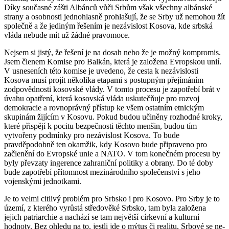
Díky současné zášti Albánců vůči Srbům však všechny albánské
strany a osobnosti jednohlasně prohlašují, že se Srby už nemohou žít
spo­lečně a že jediným řešením je nezávislost Ko­sova, kde srbská
vláda nebude mít už žádné pravomoce.
Nejsem si jistý, že řešení je na dosah nebo že je možný kompromis.
Jsem členem Komise pro Balkán, která je založena Evropskou unií.
V usneseních této komise je uvedeno, že cesta k nezávislosti
Kosova musí projít ně­kolika etapami s postupným přejímáním
zodpovědnosti kosovské vlády. V tomto procesu je zapotřebí brát v
úvahu opatření, která kosovská vláda uskutečňuje pro rozvoj
demokracie a rovnoprávný přístup ke všem ostatním etnickým
skupinám žijícím v Kosovu. Pokud budou učiněny rozhodné kroky,
které přispějí k pocitu bezpečnosti těchto menšin, budou tím
vytvořeny podmínky pro nezávislost Kosova. To bude
pravděpodobně ten okamžik, kdy Kosovo bude připraveno pro
začlenění do Evropské unie a NATO. V tom konečném procesu by
byly převzaty ingerence zahraniční politiky a obrany. Do té doby
bude zapotřebí přítomnost mezinárodního společenství s jeho
vojenskými jednotkami.
Je to velmi citlivý problém pro Srbsko i pro Kosovo. Pro Srby je to
území, z kterého vyrůstá středověké Srbsko, tam byla založena
jejich patriarchie a nachází se tam největší církevní a kulturní
hodnoty. Bez ohledu na to, jestli jde o mýtus či realitu, Srbové se ne­