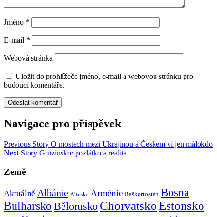
Jméno
*
E-mail
*
Webová stránka
Uložit do prohlížeče jméno, e-mail a webovou stránku pro
budoucí komentáře.
Navigace pro příspěvek
Previous Story
O mostech mezi Ukrajinou a Českem ví jen málokdo
Next Story
Gruzínsko: pozlátko a realita
Země
Bosna
Albánie
Arménie
Aktuálně
Baškortostán
Altajsko
Chorvatsko
Estonsko
Bulharsko
Bělorusko