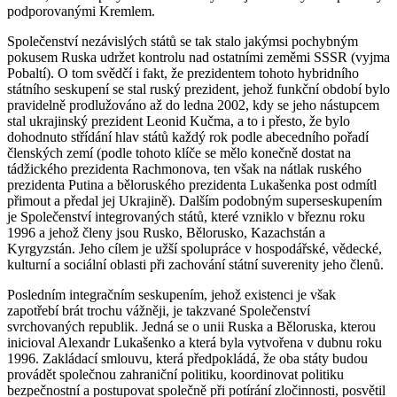
podporovanými Kremlem.
Společenství nezávislých států se tak stalo jakýmsi pochybným
pokusem Ruska udržet kontrolu nad ostatními zeměmi SSSR (vyjma
Pobaltí). O tom svědčí i fakt, že prezidentem tohoto hybridního
státního seskupení se stal ruský prezident, jehož funkční období bylo
pravidelně prodlužováno až do ledna 2002, kdy se jeho nástupcem
stal ukrajinský prezident Leonid Kučma, a to i přesto, že bylo
dohodnuto střídání hlav států každý rok podle abecedního pořadí
členských zemí (podle tohoto klíče se mělo konečně dostat na
tádžického prezidenta Rachmonova, ten však na nátlak ruského
prezidenta Putina a běloruského prezidenta Lukašenka post odmítl
přimout a předal jej Ukrajině). Dalším podobným superseskupením
je Společenství integrovaných států, které vzniklo v březnu roku
1996 a jehož členy jsou Rusko, Bělorusko, Kazachstán a
Kyrgyzstán. Jeho cílem je užší spolupráce v hospodářské, vědecké,
kulturní a sociální oblasti při zachování státní suverenity jeho členů.
Posledním integračním seskupením, jehož existenci je však
zapotřebí brát trochu vážněji, je takzvané Společenství
svrchovaných republik. Jedná se o unii Ruska a Běloruska, kterou
inicioval Alexandr Lukašenko a která byla vytvořena v dubnu roku
1996. Zakládací smlouvu, která předpokládá, že oba státy budou
provádět společnou zahraniční politiku, koordinovat politiku
bezpečnostní a postupovat společně při potírání zločinnosti, posvětil