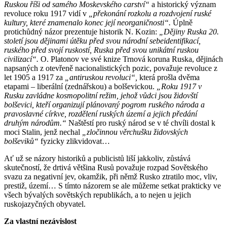
Ruskou říši od samého Moskevského carství“
a historický význam
revoluce roku 1917 vidí v
„překonání rozkolu a rozdvojení ruské
kultury, které znamenalo konec její neorganičnosti“.
Úplně
protichůdný názor prezentuje historik N. Kozin:
„Dějiny Ruska 20.
století jsou dějinami útěku před svou národní sebeidentifikací,
ruského před svojí ruskostí, Ruska před svou unikátní ruskou
civilizací“.
O. Platonov ve své knize Trnová koruna Ruska, dějinách
napsaných z otevřeně nacionalistických pozic, považuje revoluce z
let 1905 a 1917 za
„antiruskou revoluci“,
která prošla dvěma
etapami – liberální (zednářskou) a bolševickou.
„Roku 1917 v
Rusku zavládne kosmopolitní režim, jehož vůdci jsou židovští
bolševici, kteří organizují plánovaný pogrom ruského národa a
pravoslavné církve, rozdělení ruských území a jejich předání
druhým národům.“
Naštěstí pro ruský národ se v té chvíli dostal k
moci Stalin, jenž nechal
„zločinnou věrchušku židovských
bolševiků“
fyzicky zlikvidovat…
Ať už se názory historiků a publicistů liší jakkoliv, zůstává
skutečností, že drtivá většina Rusů považuje rozpad Sovětského
svazu za negativní jev, okamžik, při němž Rusko ztratilo moc, vliv,
prestiž, území… S tímto názorem se ale můžeme setkat prakticky ve
všech bývalých sovětských republikách, a to nejen u jejich
ruskojazyčných obyvatel.
Za vlastní nezávislost