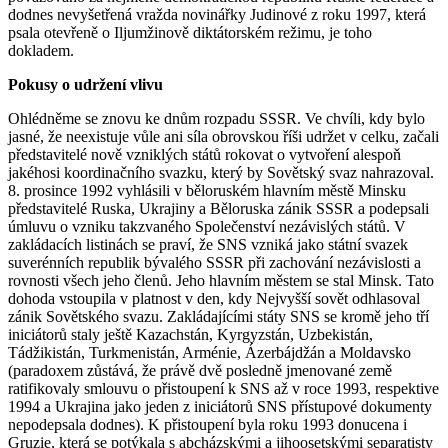
dodnes nevyšetřená vražda novinářky Judinové z roku 1997, která
psala otevřeně o Iljumžinově diktátorském režimu, je toho
dokladem.
Pokusy o udržení vlivu
Ohlédněme se znovu ke dnům rozpadu SSSR. Ve chvíli, kdy bylo
jasné, že neexistuje vůle ani síla obrovskou říši udržet v celku, začali
představitelé nově vzniklých států rokovat o vytvoření alespoň
jakéhosi koordinačního svazku, který by Sovětský svaz nahrazoval.
8. prosince 1992 vyhlásili v běloruském hlavním městě Minsku
představitelé Ruska, Ukrajiny a Běloruska zánik SSSR a podepsali
úmluvu o vzniku takzvaného Společenství nezávislých států. V
zakládacích listinách se praví, že SNS vzniká jako státní svazek
suverénních republik bývalého SSSR při zachování nezávislosti a
rovnosti všech jeho členů. Jeho hlavním městem se stal Minsk. Tato
dohoda vstoupila v platnost v den, kdy Nejvyšší sovět odhlasoval
zánik Sovětského svazu. Zakládajícími státy SNS se kromě jeho tří
iniciátorů staly ještě Kazachstán, Kyrgyzstán, Uzbekistán,
Tádžikistán, Turkmenistán, Arménie, Ázerbájdžán a Moldavsko
(paradoxem zůstává, že právě dvě posledně jmenované země
ratifikovaly smlouvu o přistoupení k SNS až v roce 1993, respektive
1994 a Ukrajina jako jeden z iniciátorů SNS přístupové dokumenty
nepodepsala dodnes). K přistoupení byla roku 1993 donucena i
Gruzie, která se potýkala s abcházskými a jihoosetskými separatisty