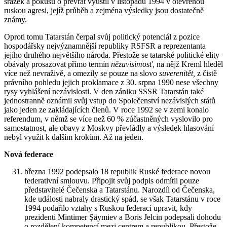
srážek a pokusů o převrat vyústil v listopadu 1994 v otevřenou
ruskou agresi, jejíž průběh a zejména výsledky jsou dostatečně
známy.
Oproti tomu Tatarstán čerpal svůj politický potenciál z pozice
hospodářsky nejvýznamnější republiky RSFSR a reprezentanta
jejího druhého největšího národa. Přestože se tatarské politické elity
obávaly prosazovat přímo termín
nězavisimosť,
na nějž Kreml hleděl
více než nevraživě, a omezily se pouze na slovo
suverenitět,
z čistě
právního pohledu jejich proklamace z 30. srpna 1990 nese všechny
rysy vyhlášení nezávislosti. V den zániku SSSR Tatarstán také
jednostranně oznámil svůj vstup do Společenství nezávislých států
jako jeden ze zakládajících členů. V roce 1992 se v zemi konalo
referendum, v němž se více než 60 % zúčastněných vyslovilo pro
samostatnost, ale obavy z Moskvy převládly a výsledek hlasování
nebyl využit k dalším krokům. Až na jeden.
Nová federace
března 1992 podepsalo 18 republik Ruské federace novou
federativní smlouvu. Připojit svůj podpis odmítli pouze
představitelé Čečenska a Tatarstánu. Narozdíl od Čečenska,
kde události nabraly drastický spád, se však Tatarstánu v roce
1994 podařilo vztahy s Ruskou federací upravit, kdy
prezidenti Mintimer Şäymiev a Boris Jelcin podepsali dohodu
o rozdělení kompetencí mezi centrem a republikou. Přestože