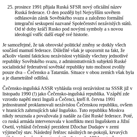
prosince 1991 přijala Ruská SFSR nový oficiální název
Ruská federace. O den později byl Nejvyšším sovětem
odhlasován zánik Sovětského svazu a založeno formální
integrační seskupení nazvané Společenství nezávislých států.
Od té doby kráčí Rusko pod novými symboly a s novou
ideologií vstříc další etapě své historie.
Je samozřejmé, že tak obrovské politické změny se dotkly všech
součástí mamutí federace. Důležité však je upozornit na fakt, že
ačkoliv vlastní faktickou nezávislost vyhlásily všechny jednotlivé
republiky Sovětského svazu, z administrativních subjektů Ruské
socialistické federativní sovětské republiky tuto možnost zvolily
pouze dva – Čečensko a Tatarstán. Situace v obou zemích však byla
a je diametrálně odlišná.
Čečensko-ingušská ASSR vyhlásila svoji nezávislost na SSSR již v
listopadu 1990 (!) jako Čečensko-ingušská republika. Vzápětí zde
vzrostlo napětí mezi Inguši a Čečenci, kteří 8. června 1991
jednostranně proklamovali nezávislou Čečenskou republiku, ovšem
v hranicích zahrnujících také Ingušsko. Tuto republiku Moskva
nikdy neuznala a považovala ji nadále za část Ruské federace. Poté,
co ruská armáda intervenovala v konfliktu mezi Ingušskem a Jižní
Osetií, vyhlásil čečenský prezident Džochar Dudajev v zemi
výjimečný stav. Následný řetězec násilných ne-pokojů, krvavých