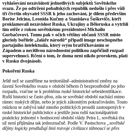
vyhlašování nezávislostí jednotlivých subjektů Sovětského
svazu. Že po odtržení pobaltských republik nedošlo i přes vůli
tří čtvrtin obyvatel SSSR k jeho zachování, je dílem především
Borise Jelcina, Leonida Kučmy a Stanislava Šuškeviče, kteří
proklamovali nezávislost Ruska, Ukrajiny a Běloruska a vytrhli
tím otěže z rukou sovětskému prezidentovi Michailu
Gorbačovovi. Tomu pak v očích většiny občanů SSSR místo
glorioly bořitele „žaláře národů“ připadl image neschopného
partajního intelektuála, který svým bratříčkováním se
Západem a necitlivou národnostní politikou zapříčinil rozpad
supervelmoci. Rčení o tom, že doma není nikdo prorokem, platí
v Rusku dvojnásob.
Pokoření Ruska
Ještě než se zaměříme na teritoriálně–administrativní změny na
území Sovětského svazu v období během či bezprostředně po jeho
rozpadu, vraťme se k problému ruské historické sebeidentifikace.
Ruští historici se často přou, zda se sovětské období nachází mimo
rámec ruských dějin, nebo je jejich zákonitým pokračováním. Touto
otázkou se zabývá také mnoho politických proudů zastoupených v
ruské historické publicistice a jestliže jsou ruští nacionálpatrioti
prakticky jednotní v hodnocení období vlády Petra I., sovětská éra
už není přijímána tak jednoznačně. Podle V. Pastuchova
„sovětské
dějiny logicky prodlužují linii rozvoje civilizace táhnoucí se přes