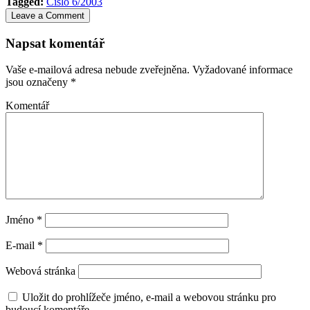
Tagged:
Čislo 6/2003
Leave a Comment
Napsat komentář
Vaše e-mailová adresa nebude zveřejněna.
Vyžadované informace
jsou označeny
*
Komentář
Jméno
*
E-mail
*
Webová stránka
Uložit do prohlížeče jméno, e-mail a webovou stránku pro
budoucí komentáře.