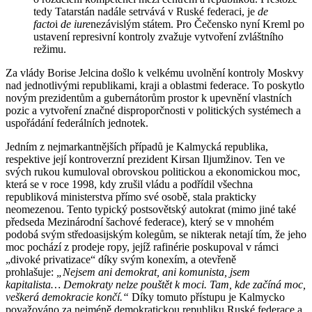
tedy Tatarstán nadále setrvává v Ruské federaci, je
de
facto
i
de iure
nezávislým státem. Pro Čečensko nyní Kreml po
ustavení represivní kontroly zvažuje vytvoření zvláštního
režimu.
Za vlády Borise Jelcina došlo k velkému uvolnění kontroly Moskvy
nad jednotlivými republikami, kraji a oblastmi federace. To poskytlo
novým prezidentům a gubernátorům prostor k upevnění vlastních
pozic a vytvoření značné disproporčnosti v politických systémech a
uspořádání federálních jednotek.
Jedním z nejmarkantnějších případů je Kalmycká republika,
respektive její kontroverzní prezident Kirsan Iljumžinov. Ten ve
svých rukou kumuloval obrovskou politickou a ekonomickou moc,
která se v roce 1998, kdy zrušil vládu a podřídil všechna
republiková ministerstva přímo své osobě, stala prakticky
neomezenou. Tento typický postsovětský autokrat (mimo jiné také
předseda Mezinárodní šachové federace), který se v mnohém
podobá svým středoasijským kolegům, se nikterak netají tím, že jeho
moc pochází z prodeje ropy, jejíž rafinérie poskupoval v rámci
„divoké privatizace“ díky svým konexím, a otevřeně
prohlašuje:
„Nejsem ani demokrat, ani komunista, jsem
kapitalista… Demokraty nelze pouštět k moci. Tam, kde začíná moc,
veškerá demokracie končí.“
Díky tomuto přístupu je Kalmycko
považováno za nejméně demokratickou republiku Ruské federace a