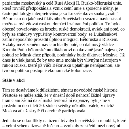
patriarcha moskevský a celé Rusi Alexij II. Rusko-běloruská unie,
která rovněž předpokládala vznik celní unie a společné měny, je
často politology interpretována jako Lukašenkova snaha „vrátit“
Bělorusko do jakéhosi fiktivního Sovětského svazu a navíc získat
možnost ovlivňovat ruskou domácí i zahraniční politiku. To bylo
obecně považováno za hrozbu ruské demokracii, avšak ani poté, co
byly ze smlouvy vypuštěny kontroverzní body, se Lukašenkovi
zatím nepodařilo prosadit úplnou integraci Běloruska s Ruskem.
Vztahy mezi zeměmi navíc ochladly poté, co dal nový vládce
Kremlu Putin běloruskému diktátorovi opakovaně jasně najevo, že
pokud se Minsk chce připojit, podmínky bude diktovat Moskva. Již
dnes je však jasné, že by tato unie mohla být vlivným nástrojem v
rukou Ruska, které již vůči Bělorusku uplatňuje nenápadnou, ale
tvrdou politiku postupné ekonomické kolonizace.
Stále v akci
Tím se dostáváme k důležitému tématu novodobé ruské historie.
Přestože se může zdát, že v dnešní době nehrozí žádné úpravy
hranic ani žádná další ruská teritoriální expanze, byli jsme v
posledním desetiletí 20. století svědky několika válek, v nichž
Moskva ať už skrytě či otevřeně participovala.
Jednalo se o konflikty na území bývalých sovětských republik, které
– velmi schematizovaně řečeno – vznikaly ze střetů mezi novými