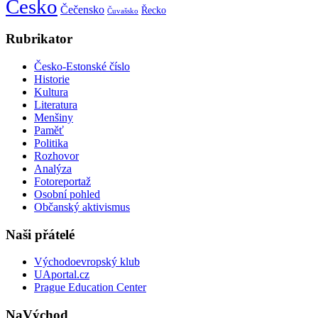
Česko
Čečensko
Řecko
Čuvašsko
Rubrikator
Česko-Estonské číslo
Historie
Kultura
Literatura
Menšiny
Paměť
Politika
Rozhovor
Analýza
Fotoreportaž
Osobní pohled
Občanský aktivismus
Naši přátelé
Východoevropský klub
UAportal.cz
Prague Education Center
NaVýchod