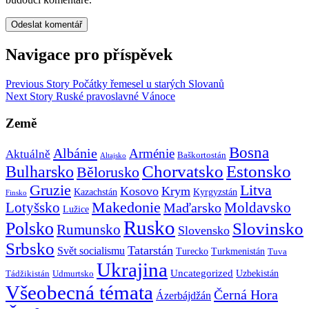
Navigace pro příspěvek
Previous Story
Počátky řemesel u starých Slovanů
Next Story
Ruské pravoslavné Vánoce
Země
Bosna
Albánie
Arménie
Aktuálně
Baškortostán
Altajsko
Chorvatsko
Estonsko
Bulharsko
Bělorusko
Gruzie
Litva
Kosovo
Krym
Kazachstán
Kyrgyzstán
Finsko
Makedonie
Lotyšsko
Maďarsko
Moldavsko
Lužice
Rusko
Polsko
Slovinsko
Rumunsko
Slovensko
Srbsko
Tatarstán
Svět socialismu
Turecko
Turkmenistán
Tuva
Ukrajina
Uncategorized
Uzbekistán
Tádžikistán
Udmurtsko
Všeobecná témata
Černá Hora
Ázerbájdžán