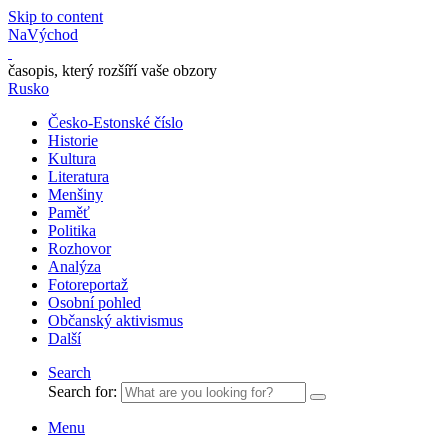
Skip to content
NaVýchod
časopis, který rozšíří vaše obzory
Rusko
Česko-Estonské číslo
Historie
Kultura
Literatura
Menšiny
Paměť
Politika
Rozhovor
Analýza
Fotoreportaž
Osobní pohled
Občanský aktivismus
Další
Search
Search for:
Menu