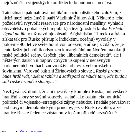
nejrůznějších vojenských konfliktech do budoucna nedává.
Tato situace pak nahrává politikům nacionalistického založení, z
nichž mezi nejznámější patří Vladimir Žirinovskij. Některé z jeho
požadavků (vytvořit rezervace pro národnostní menšiny, vyhladit
obyvatelstvo pobaltských republik) a tezí (proslulá kniha
Poslední
výpad na jih,
v níž navrhuje obsadit Afghánistán, Turecko a Írán a
získat tak pro Rusko přístup k Indickému oceánu) vyvolaly v
polovině 90. let ve světě bouřlivou odezvu, a ač se již zdálo, že je
tento fašizující politik odsouzen k marginálnímu živoření na okraji
ruské politické scény, úspěch jeho „liberálních demokratů“, ale i
některých dalších ultrapravicových uskupení v nedávných
parlamentních volbách znovu oživil obavy z velkoruského
šovinismu. Varovně pak zní Žirinovského slova:
„Ruský prapor
bude hrdě vlát, vzlétne vzhůru a zatřepotá se všude tam, kde budou
stát ruské hraniční sloupy…“
Nezbývá než doufat, že ani mesiášský komplex Ruska, ani veškeré
hraniční spory se svými sousedy, stejně jako ostatní ekonomické,
politické či vojensko–strategické zájmy nebudou i nadále převažovat
nad novými demokratickými principy, jež si Rusko zvolilo, a že
hranice Ruské federace zůstanou v lepším případě nezvětšené.