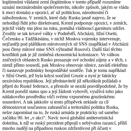
legitimními vládami zemí (legitimitou v tomto případě rozumíme
uznání mezinárodním společenstvím, nikoliv způsob, jakým se vláda
k moci dostala) a opozicí, ať už politickou, národnostní či
náboženskou. V zemích, které daly Rusku jasně najevo, že se
nehodlají řídit jeho direktivami, Kreml podporuje opozici, v zemích,
jejichž vlády mu jdou na ruku, pomáhá vládnoucí garnituru udržet.
Zrodily se tak krvavé války v Podněstří, Abcházii, Jižní Osetii,
Čečensku a Tádžikistánu, v nichž Moskva vojensky intervenuje,
nejčastěji pod pláštíkem mírotvorných sil SNS (například v Abcházii
jsou členy mírové mise SNS výhradně Rusové). Další fází těchto
konfliktů pak je již zmíněná ekonomická kolonizace. Ve válkou
zničených oblastech Rusko prosazuje své ochodní zájmy a v těch, s
nimiž přímo sousedí, pak Moskva obnovuje silnice, zavádí elektřinu
či nastavuje podmínky hospodářské soutěže. Tak je tomu například
v Jižní Osetii, jež byla kdysi součástí Gruzie a nyní je fakticky
nezávislou republikou. Její představitelé již několikrát požádali o
přijetí do Ruské federace, a přestože se nezdá pravděpodobné, že by
Kreml porušil status quo a její žádosti vyhověl, využívá toho jako
nátlakového prostředku vůči svému vzpurnému gruzínskému
sousedovi. A tak jakkoliv si tento příspěvek neklade za cíl
démonizovat současnou zahraniční a teritoriální politiku Ruska,
nelze zapomínat na to, že ruská armáda je prakticky od samého
začátku 90. let „v akci“. Navíc nová globální antiteroristická
doktrína, k níž se ruský prezident připojil s nebývalou razancí, příliš
mnoho nadějí na případnou ruskou zdrženlivost při účasti v