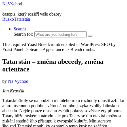
NaVýchod
časopis, který rozšíří vaše obzory
Rusko
Tatarstán
Search
Search for:
This required Yoast Breadcrumb enabled in WordPress SEO by
Yoast Panel -> Search Appearance -> Breadcrumbs.
Tatarstán – změna abecedy, změna
orientace
by
Na Vychod
Jan Kravčík
Tatarské školy se na podzim minulého roku rozhodly opustit azbuku
a pro písemnou podobu svého národního jazyka zvolily latinskou
abecedu. Nejde pouze o snahu zvrátit pokusy sovětské éry připoutat
Tatary blíže ruskému národu, ale pro Tatary se tím otevírá možnost
získání snadnějšího přístupu k evropské kultuře. Ministerstvo
školství Tatarské republiky oznámilo tento krok na začátku