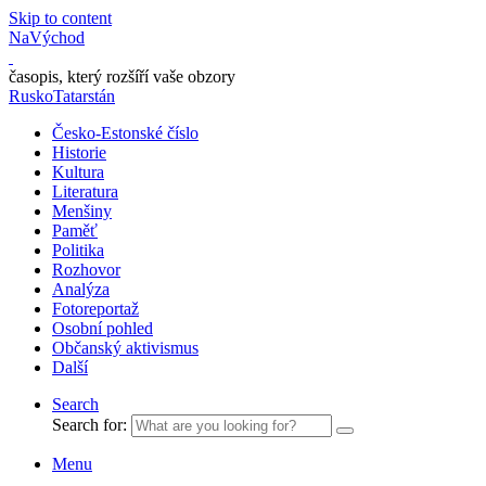
Skip to content
NaVýchod
časopis, který rozšíří vaše obzory
Rusko
Tatarstán
Česko-Estonské číslo
Historie
Kultura
Literatura
Menšiny
Paměť
Politika
Rozhovor
Analýza
Fotoreportaž
Osobní pohled
Občanský aktivismus
Další
Search
Search for:
Menu