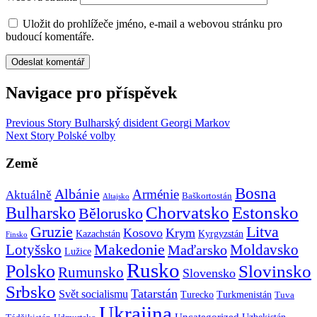
Uložit do prohlížeče jméno, e-mail a webovou stránku pro
budoucí komentáře.
Navigace pro příspěvek
Previous Story
Bulharský disident Georgi Markov
Next Story
Polské volby
Země
Bosna
Albánie
Arménie
Aktuálně
Baškortostán
Altajsko
Chorvatsko
Estonsko
Bulharsko
Bělorusko
Gruzie
Litva
Kosovo
Krym
Kazachstán
Kyrgyzstán
Finsko
Makedonie
Lotyšsko
Maďarsko
Moldavsko
Lužice
Rusko
Polsko
Slovinsko
Rumunsko
Slovensko
Srbsko
Tatarstán
Svět socialismu
Turecko
Turkmenistán
Tuva
Ukrajina
Uncategorized
Uzbekistán