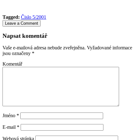
Tagged:
Čislo 5/2001
Leave a Comment
Napsat komentář
Vaše e-mailová adresa nebude zveřejněna.
Vyžadované informace
jsou označeny
*
Komentář
Jméno
*
E-mail
*
Webová stránka