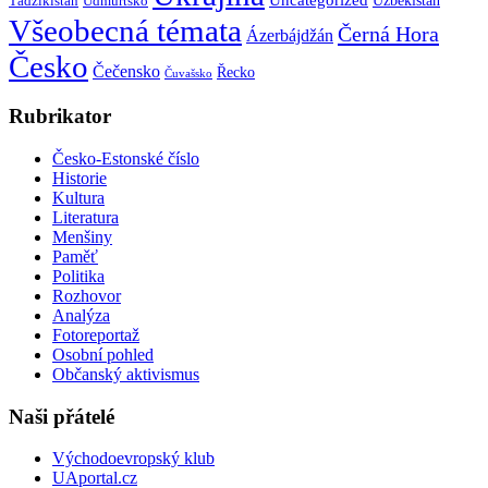
Tádžikistán
Udmurtsko
Všeobecná témata
Černá Hora
Ázerbájdžán
Česko
Čečensko
Řecko
Čuvašsko
Rubrikator
Česko-Estonské číslo
Historie
Kultura
Literatura
Menšiny
Paměť
Politika
Rozhovor
Analýza
Fotoreportaž
Osobní pohled
Občanský aktivismus
Naši přátelé
Východoevropský klub
UAportal.cz