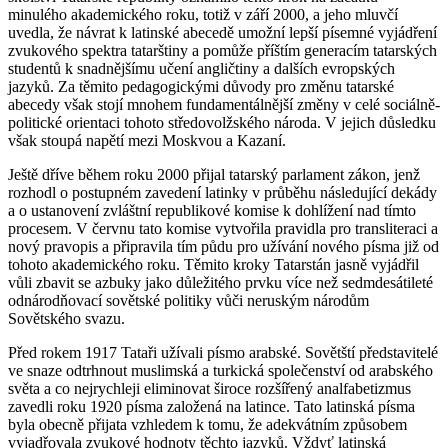
minulého akademického roku, totiž v září 2000, a jeho mluvčí
uvedla, že návrat k latinské abecedě umožní lepší písemné vyjádření
zvukového spektra tatarštiny a pomůže příštím generacím tatarských
studentů k snadnějšímu učení angličtiny a dalších evropských
jazyků. Za těmito pedagogickými důvody pro změnu tatarské
abecedy však stojí mnohem fundamentálnější změny v celé sociálně-
politické orientaci tohoto středovolžského národa. V jejich důsledku
však stoupá napětí mezi Moskvou a Kazaní.
Ještě dříve během roku 2000 přijal tatarský parlament zákon, jenž
rozhodl o postupném zavedení latinky v průběhu následující dekády
a o ustanovení zvláštní republikové komise k dohlížení nad tímto
procesem. V červnu tato komise vytvořila pravidla pro transliteraci a
nový pravopis a připravila tím půdu pro užívání nového písma již od
tohoto akademického roku. Těmito kroky Tatarstán jasně vyjádřil
vůli zbavit se azbuky jako důležitého prvku více než sedmdesátileté
odnárodňovací sovětské politiky vůči neruským národům
Sovětského svazu.
Před rokem 1917 Tataři užívali písmo arabské. Sovětští představitelé
ve snaze odtrhnout muslimská a turkická společenství od arabského
světa a co nejrychleji eliminovat široce rozšířený analfabetizmus
zavedli roku 1920 písma založená na latince. Tato latinská písma
byla obecně přijata vzhledem k tomu, že adekvátním způsobem
vyjadřovala zvukové hodnoty těchto jazyků. Vždyť latinská