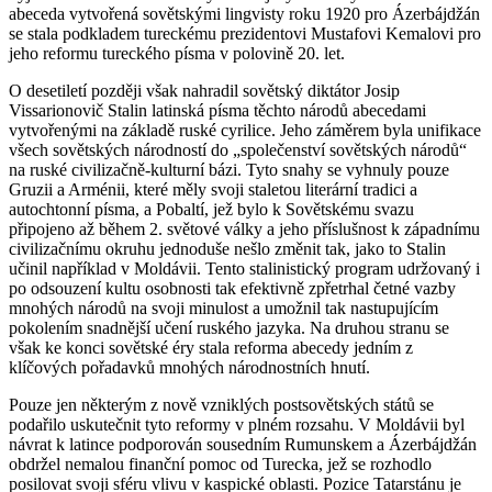
abeceda vytvořená sovětskými lingvisty roku 1920 pro Ázerbájdžán
se stala podkladem tureckému prezidentovi Mustafovi Kemalovi pro
jeho reformu tureckého písma v polovině 20. let.
O desetiletí později však nahradil sovětský diktátor Josip
Vissarionovič Stalin latinská písma těchto národů abecedami
vytvořenými na základě ruské cyrilice. Jeho záměrem byla unifikace
všech sovětských národností do „společenství sovětských národů“
na ruské civilizačně-kulturní bázi. Tyto snahy se vyhnuly pouze
Gruzii a Arménii, které měly svoji staletou literární tradici a
autochtonní písma, a Pobaltí, jež bylo k Sovětskému svazu
připojeno až během 2. světové války a jeho příslušnost k západnímu
civilizačnímu okruhu jednoduše nešlo změnit tak, jako to Stalin
učinil například v Moldávii. Tento stalinistický program udržovaný i
po odsouzení kultu osobnosti tak efektivně zpřetrhal četné vazby
mnohých národů na svoji minulost a umožnil tak nastupujícím
pokolením snadnější učení ruského jazyka. Na druhou stranu se
však ke konci sovětské éry stala reforma abecedy jedním z
klíčových pořadavků mnohých národnostních hnutí.
Pouze jen některým z nově vzniklých postsovětských států se
podařilo uskutečnit tyto reformy v plném rozsahu. V Moldávii byl
návrat k latince podporován sousedním Rumunskem a Ázerbájdžán
obdržel nemalou finanční pomoc od Turecka, jež se rozhodlo
posilovat svoji sféru vlivu v kaspické oblasti. Pozice Tatarstánu je