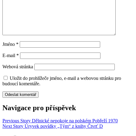
Jméno
*
E-mail
*
Webová stránka
Uložit do prohlížeče jméno, e-mail a webovou stránku pro
budoucí komentáře.
Navigace pro příspěvek
Previous Story
Dělnické nepokoje na polském Pobřeží 1970
Next Story
Úryvek povídky „Tým“ z knihy Čtvrť D