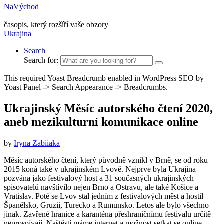
NaVýchod
časopis, který rozšíří vaše obzory
Ukrajina
Search
Search for:
This required Yoast Breadcrumb enabled in WordPress SEO by
Yoast Panel -> Search Appearance -> Breadcrumbs.
Ukrajinský Měsíc autorského čtení 2020,
aneb mezikulturní komunikace online
by
Iryna Zabiiaka
Měsíc autorského čtení, který původně vznikl v Brně, se od roku
2015 koná také v ukrajinském Lvově. Nejprve byla Ukrajina
pozvána jako festivalový host a 31 současných ukrajinských
spisovatelů navštívilo nejen Brno a Ostravu, ale také Košice a
Vratislav. Poté se Lvov stal jedním z festivalových měst a hostil
Španělsko, Gruzii, Turecko a Rumunsko. Letos ale bylo všechno
jinak. Zavřené hranice a karanténa přeshraničnímu festivalu určitě
neprospívají. Naštěstí máme internet a možnost setkat se online.