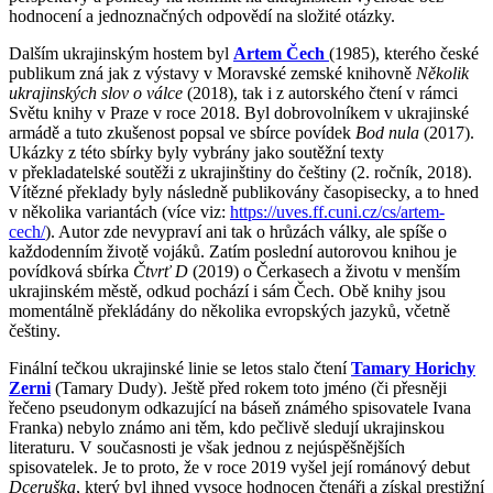
hodnocení a jednoznačných odpovědí na složité otázky.
Dalším ukrajinským hostem byl
Artem Čech
(1985), kterého české
publikum zná jak z výstavy v Moravské zemské knihovně
Několik
ukrajinských slov o válce
(2018), tak i z autorského čtení v rámci
Světu knihy v Praze v roce 2018. Byl dobrovolníkem v ukrajinské
armádě a tuto zkušenost popsal ve sbírce povídek
Bod nula
(2017).
Ukázky z této sbírky byly vybrány jako soutěžní texty
v překladatelské soutěži z ukrajinštiny do češtiny (2. ročník, 2018).
Vítězné překlady byly následně publikovány časopisecky, a to hned
v několika variantách (více viz:
https://uves.ff.cuni.cz/cs/artem-
cech/
). Autor zde nevypraví ani tak o hrůzách války, ale spíše o
každodenním životě vojáků. Zatím poslední autorovou knihou je
povídková sbírka
Čtvrť D
(2019) o Čerkasech a životu v menším
ukrajinském městě, odkud pochází i sám Čech. Obě knihy jsou
momentálně překládány do několika evropských jazyků, včetně
češtiny.
Finální tečkou ukrajinské linie se letos stalo čtení
Tamary Horichy
Zerni
(Tamary Dudy). Ještě před rokem toto jméno (či přesněji
řečeno pseudonym odkazující na báseň známého spisovatele Ivana
Franka) nebylo známo ani těm, kdo pečlivě sledují ukrajinskou
literaturu. V současnosti je však jednou z nejúspěšnějších
spisovatelek. Je to proto, že v roce 2019 vyšel její románový debut
Dceruška
, který byl ihned vysoce hodnocen čtenáři a získal prestižní