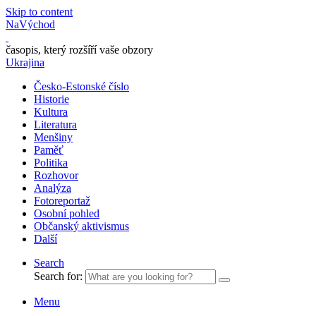
Skip to content
NaVýchod
časopis, který rozšíří vaše obzory
Ukrajina
Česko-Estonské číslo
Historie
Kultura
Literatura
Menšiny
Paměť
Politika
Rozhovor
Analýza
Fotoreportaž
Osobní pohled
Občanský aktivismus
Další
Search
Search for:
Menu