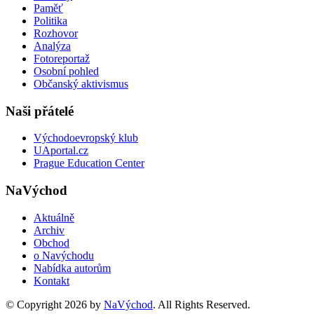
Paměť
Politika
Rozhovor
Analýza
Fotoreportaž
Osobní pohled
Občanský aktivismus
Naši přátelé
Východoevropský klub
UAportal.cz
Prague Education Center
NaVýchod
Aktuálně
Archiv
Obchod
o Navýchodu
Nabídka autorům
Kontakt
© Copyright 2026 by
NaVýchod
. All Rights Reserved.