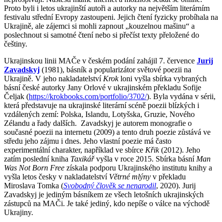
Proto byli i letos ukrajinští autoři a autorky na největším literárním
festivalu střední Evropy zastoupeni. Jejich čtení fyzicky probíhala na
Ukrajině, ale zájemci si mohli zapnout „kouzelnou mašinu“ a
poslechnout si samotné čtení nebo si přečíst texty přeložené do
češtiny.
Ukrajinskou linii MAČe v českém podání zahájil 7. července
Jurij
Zavadskyj
(1981), básník a popularizátor světové poezii na
Ukrajině. V jeho nakladatelství
Krok
loni vyšla sbírka vybraných
básní české autorky Jany Orlové v ukrajinském překladu Sofije
Čeljak (
https://krokbooks.com/portfolio/3702/
). Byla vydána v sérii,
která představuje na ukrajinské literární scéně poezii blízkých i
vzdálených zemí: Polska, Islandu, Lotyšska, Gruzie, Nového
Zélandu a řady dalších. Zavadskyj je autorem monografie o
současné poezii na internetu (2009) a tento druh poezie zůstává ve
středu jeho zájmu i dnes. Jeho vlastní poezie má často
experimentální charakter, například ve sbírce
Křik
(2012). Jeho
zatím poslední kniha
Taxikář
vyšla v roce 2015. Sbírka básní
Man
Was Not Born Free
získala podporu Ukrajinského institutu knihy a
vyšla letos česky v nakladatelství
Větrné mlýny
v překladu
Miroslava Tomka (
Svobodný člověk se nenarodil
, 2020). Jurij
Zavadskyj je jediným básníkem ze všech letošních ukrajinských
zástupců na MAČi. Je také jediný, kdo nepíše o válce na východě
Ukrajiny.