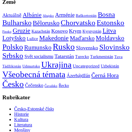
Země
Bosna
Albánie
Arménie
Aktuálně
Baškortostán
Altajsko
Chorvatsko
Estonsko
Bulharsko
Bělorusko
Gruzie
Litva
Kosovo
Krym
Kazachstán
Kyrgyzstán
Finsko
Makedonie
Lotyšsko
Maďarsko
Moldavsko
Lužice
Rusko
Polsko
Slovinsko
Rumunsko
Slovensko
Srbsko
Tatarstán
Svět socialismu
Turecko
Turkmenistán
Tuva
Ukrajina
Uncategorized
Uzbekistán
Tádžikistán
Udmurtsko
Všeobecná témata
Černá Hora
Ázerbájdžán
Česko
Čečensko
Řecko
Čuvašsko
Rubrikator
Česko-Estonské číslo
Historie
Kultura
Literatura
Menšiny