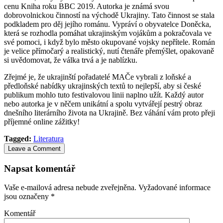
cenu Kniha roku BBC 2019. Autorka je známá svou
dobrovolnickou činností na východě Ukrajiny. Tato činnost se stala
podkladem pro děj jejího románu. Vypráví o obyvatelce Doněcka,
která se rozhodla pomáhat ukrajinským vojákům a pokračovala ve
své pomoci, i když bylo město okupované vojsky nepřítele. Román
je velice přímočarý a realistický, nutí čtenáře přemýšlet, opakovaně
si uvědomovat, že válka trvá a je nablízku.
Zřejmé je, že ukrajinští pořadatelé MAČe vybrali z loňské a
předloňské nabídky ukrajinských textů to nejlepší, aby si české
publikum mohlo tuto festivalovou linii naplno užít. Každý autor
nebo autorka je v něčem unikátní a spolu vytvářejí pestrý obraz
dnešního literárního života na Ukrajině. Bez váhání vám proto přeji
příjemné online zážitky!
Tagged:
Literatura
Leave a Comment
Napsat komentář
Vaše e-mailová adresa nebude zveřejněna.
Vyžadované informace
jsou označeny
*
Komentář