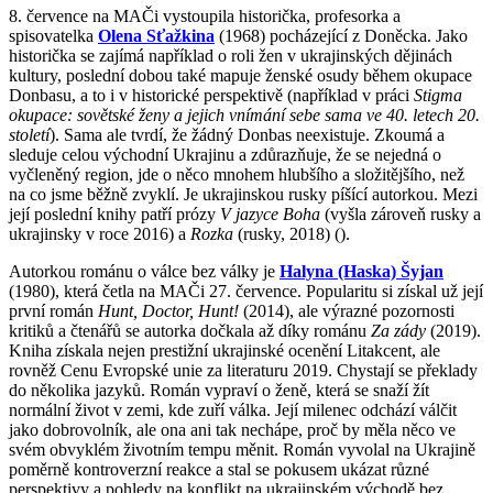
8. července na MAČi vystoupila historička, profesorka a
spisovatelka
Olena Sťažkina
(1968) pocházející z Doněcka. Jako
historička se zajímá například o roli žen v ukrajinských dějinách
kultury, poslední dobou také mapuje ženské osudy během okupace
Donbasu, a to i v historické perspektivě (například v práci
Stigma
okupace: sovětské ženy a jejich vnímání sebe sama ve 40. letech 20.
století
). Sama ale tvrdí, že žádný Donbas neexistuje. Zkoumá a
sleduje celou východní Ukrajinu a zdůrazňuje, že se nejedná o
vyčleněný region, jde o něco mnohem hlubšího a složitějšího, než
na co jsme běžně zvyklí. Je ukrajinskou rusky píšící autorkou. Mezi
její poslední knihy patří prózy
V jazyce Boha
(vyšla zároveň rusky a
ukrajinsky v roce 2016) a
Rozka
(rusky, 2018) ().
Autorkou románu o válce bez války je
Halyna (Haska) Šyjan
(1980), která četla na MAČi 27. července. Popularitu si získal už její
první román
Hunt, Doctor, Hunt!
(2014), ale výrazné pozornosti
kritiků a čtenářů se autorka dočkala až díky románu
Za zády
(2019).
Kniha získala nejen prestižní ukrajinské ocenění Litakcent, ale
rovněž Cenu Evropské unie za literaturu 2019. Chystají se překlady
do několika jazyků. Román vypraví o ženě, která se snaží žít
normální život v zemi, kde zuří válka. Její milenec odchází válčit
jako dobrovolník, ale ona ani tak nechápe, proč by měla něco ve
svém obvyklém životním tempu měnit. Román vyvolal na Ukrajině
poměrně kontroverzní reakce a stal se pokusem ukázat různé
perspektivy a pohledy na konflikt na ukrajinském východě bez