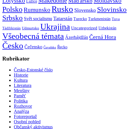
Makedonie
Lotyšsko
Maďarsko
Moldavsko
Lužice
Rusko
Polsko
Slovinsko
Rumunsko
Slovensko
Srbsko
Tatarstán
Svět socialismu
Turecko
Turkmenistán
Tuva
Ukrajina
Uncategorized
Uzbekistán
Tádžikistán
Udmurtsko
Všeobecná témata
Černá Hora
Ázerbájdžán
Česko
Čečensko
Řecko
Čuvašsko
Rubrikator
Česko-Estonské číslo
Historie
Kultura
Literatura
Menšiny
Paměť
Politika
Rozhovor
Analýza
Fotoreportaž
Osobní pohled
Občanský aktivismus