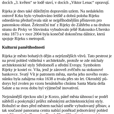
docích „3. kvě­ten“ se lodě staví, v do­cích „Viktor Lenac“ opravují.
Rijeka je dnes také důležitým dopravním uzlem. Na nedalekém
ostrově Krku bylo vybudováno letiště a dobrá poloha Rijeku
odnedávna předurčovala stát se nej­pří­hodnějším přístavem pro
panonskou ob­last. Železniční trať z Rijeky do Záhřebu a na druhou
stranu do Pivky ve Slovinsku vybudovalo ještě Rakousko-Uhersko
roku 1873 a v roce 2004 byla konečně do­kon­čena dálnice, která
spojuje Rijeku s me­tropolí.
Kulturní pamětihodnosti
Rijeka je město bohatých dějin a nej­růz­nějších vlivů. Tato pestrost je
na první po­hled viditelná v architektuře, protože se zde míchaly
architektonické styly Stře­do­moří a střední Evropy. Symbolem
Rijeky je kostel sv. Víta, jenž je zároveň zvěč­něn na sto­kunové
bankovce. Svatý Vít je pat­ronem města, stavba jeho nového sv­ato­
stánku byla zahájena roku 1638 a trvala přes sto let. Okrouhlý pů­
dorys byl zvo­len po vzoru benátského chrámu Santa Ma­ria della
Salute a na svou dobu byl výji­mečně inovativní.
Nejznámější rijeckou ulicí je Korzo, páteř města táhnoucí se podél
nábřeží a pos­ky­tující průřez městskými architektonic­kými styly.
Bohužel se dnes před městem na­chází uměle vybudovaný přístav, a
tak sou­časné panorama centra nabízí po­ně­kud jednotvárný pohled