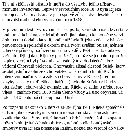
Ti v ní viděli svůj přístup k moři a do výstavby jejího přístavu
mohutně in­­vestovali. Teprve v re­vo­­lučním roce 1848 byla Rijeka
připojena k Chor­vatsku a v jeho správě zůstala dvě desetiletí – do
chorvatsko-uherského vy­rovnání roku 1868.
V původním textu vy­­rovnání se sice psalo, že město i na­dále zůstane
pod jurisdikcí bána, ale Maďaři měli jiné plány a ke ko­nečné verzi
do­kumentu dodali klau­zuli, podle níž byla Rijeka vyňata z bánské
pra­­vomoce a spo­lečně s okolím měla tvořit zvlá­š­tní oblast jménem
Uherské přímoří, pod­ří­ze­nou přímo vládě v Pešti. Tento do­datek
vešel do dějin jako „Rijecký prou­žek“, protože se jednalo o prou­žek
papíru, kterým byl původní a schválený text dodatečně a bez
vědomí Chorvatů přelepen. Chorvatsku zůstal alespoň Su­šak, který
se stal jedním z ohnisek chorvat­ského ná­rod­­ního hnutí. Kvůli
intenzivní maďa­ri­zaci a zá­kazu chorvatštiny v Rijece (úřednimi
jazyky se staly maďarština a italština) bylo do Su­ša­ku z Rijeky
přemístěno i chorvat­ské gym­názium. Rijeka se zatím o překot roz­
víjela – zatímco roku 1880 měla všeho všudy 21 tisíc obyvatel, už
roku 1910 tento počet stoupl na 50 tisíc.
Po rozpadu Rakousko-Uherska se 29. října 1918 Rijeka společně s
dalšími jihoslovanskými zeměmi monarchie stává sou­částí nově
vzniklého Státu Slovinců, Chorvatů a Srbů. Jenže už 4. listopadu
město blo­kuje italské námořnictvo, neboť podle Lon­dýnské
smlouvy byla Rijeka přislíbena Ita­lům, po­kud tito vstoupí do války