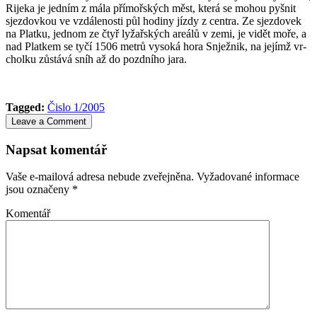
Rijeka je jed­­ním z mála přímořských měst, která se mohou pyšnit
sjezdovkou ve vzdá­le­nosti půl ho­diny jízdy z centra. Ze sjezdovek
na Platku, jednom ze čtyř lyžařských areálů v zemi, je vidět moře, a
nad Platkem se tyčí 1506 metrů vysoká hora Snježnik, na jejímž vr­
cholku zůstává sníh až do pozdního jara.
Tagged:
Čislo 1/2005
Leave a Comment
Napsat komentář
Vaše e-mailová adresa nebude zveřejněna.
Vyžadované informace
jsou označeny
*
Komentář