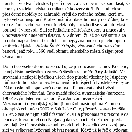
housle a ve dvanácti složil první operu, a tak otec mu­sel souhlasit, že
jeho syn vzdělání získá na milánské konzervatoři. Po studiích se i
přes četné nabídky ze za­hraničí vrátil do rodného města, které mu
bylo velkou inspirací. Profesi­o­nál­ní am­bice ho hnaly do Vídně, kde
se sez­ná­mil s chorvatskými intelektuály a roz­hodl se vrátit do vlasti a
pomoci jí v roz­voji. Stal se ředitelem záhřebské opery a pra­coval v
Chorvatském hudebním ústavu. V Zá­h­řebu žil až do své smrti a za
tu dobu na­psal téměř tisíc děl. Tím nej­výz­nam­něj­­ším je jeho opera
ve třech dějstvích
Nikola Šubić Zrinjski,
věnovaná chorvat­skému
bánovi, jenž roku 1566 vedl obranu uherského města Sziget proti
Osmanům.
Do třetice všeho dobrého žena. To, že je současnicí Janicy Kostelić,
je největším neštěstím a zároveň štěstím v kariéře
Any Jelušić
. Ve
srovnání s nejlepší ly­žařkou všech dob působí všechny její úspěchy
hůř, na druhou stranu bez fenomenálních úspěchů Kostelićové by se
těžko našlo tolik sponzorů ochotných financovat další hvězdu
chorvatského lyžování. Tato mladá rijecká gymnazistka (narozena
1986) svým talentem rozhodně za Janicou nezaos­tává –
Mezinárodní olympijský výbor jí umožnil nastoupit na Zimních
olympijských hrách 2002 v Salt Lake City, přestože sotva do­vr­šila
15 let. Stala se nej­mladší účastnicí ZOH a překonala tak re­kord Kos­
telićové, která přijela do Na­­gana jako šestnácti­letá. Experti před­
povídají, že Chor­vatsko se ani po od­chodu Kostelićové o svoji po­
zici ve světovém lyžování obávat nemusí. Když už je řeč o lyžování,