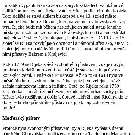
Tarsatiku vypálili Fran­kové a na starých zá­kla­dech vzniká nové
sídliště pojmenované „Řeka sva­tého Víta“ podle místního kos­tela.
Toto sídliště se stává sídlem biskupství a ve 13. století město
připadne feudálům z De­vi­nu, kteří na vrchu Trsatu vystavěli svoji
tvrz. Rijeka bude mít během následujících staletí status lenního
města (na rozdíl od svobodných královských měst) a bude střídat
majitele – Devinové, Fran­kopáni, Habsburkové… Od 13. do 15.
století se Ri­jeka rozvíjí jako obchodní a námořní stře­disko, ale v 15.
století její moc upadá kvůli konfliktům se sousedními kon­kurenč­
ními přístavy Bakrem a Kraljevicí.
Roku 1719 se Rijeka stává svobodným pří­stavem, což je novým
implusem k dal­šímu rozvoji. Ve městě je stále více kupců z ra­
kouských zemí, Benátska i Furlánska. Až do roku 1613 byla ve
městě úředním ja­zy­kem chorvatština, poté ji ve veřejné správě
začala nahrazovat latina a ital­š­tina. Poté, co Rijeku roku 1750
zasáhlo ka­tastrofální zemětřesení, vznikl nový urba­nistický plán.
Město bylo rozšířeno a došlo k úpravě nábřeží i ústí Rječiny, do té
doby jediného přírodního přístavu na jinak na­prosto rovném
pobřeží.
Maďarský přístav
Protože byla svobodným přístavem, byla Rijeka vyňata z území
bánského Chorvat­ska a podřízena přímo císaři a de facto Maďarům.