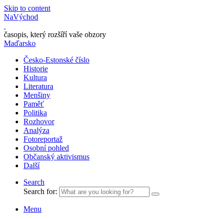
Skip to content
NaVýchod
časopis, který rozšíří vaše obzory
Maďarsko
Česko-Estonské číslo
Historie
Kultura
Literatura
Menšiny
Paměť
Politika
Rozhovor
Analýza
Fotoreportaž
Osobní pohled
Občanský aktivismus
Další
Search
Search for:
Menu