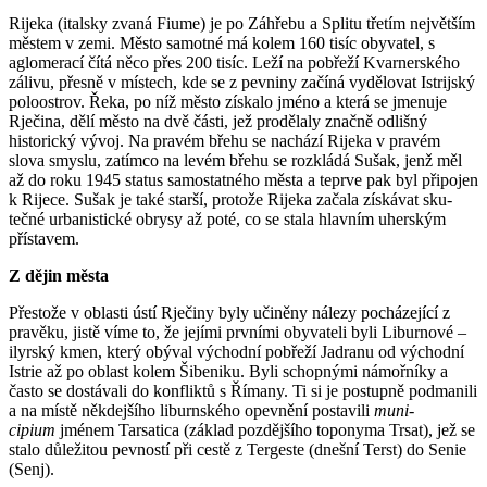
Rijeka (italsky zvaná Fiume) je po Záhřebu a Splitu třetím největším
městem v zemi. Město samotné má kolem 160 tisíc oby­va­tel, s
aglomerací čítá něco přes 200 ti­síc. Leží na pobřeží Kvarnerského
zálivu, přesně v místech, kde se z pevniny začíná vydělovat Istrijský
poloostrov. Řeka, po níž město získalo jméno a která se jme­nuje
Rječina, dělí město na dvě části, jež prodělaly značně odlišný
historický vý­voj. Na pravém břehu se nachází Rijeka v pra­vém
slova smyslu, zatímco na le­vém břehu se rozkládá Sušak, jenž měl
až do roku 1945 status samostatného města a teprve pak byl připojen
k Rijece. Sušak je také starší, protože Rijeka začala získávat sku­
tečné urbanistické obrysy až poté, co se stala hlavním uherským
přístavem.
Z dějin města
Přestože v oblasti ústí Rječiny byly uči­něny nálezy pocházející z
pravěku, jistě víme to, že jejími prvními obyvateli byli Li­burnové –
ilyrský kmen, který obýval vý­chodní pobřeží Jadranu od východní
Istrie až po oblast kolem Šibeniku. Byli schop­nými námořníky a
často se dostávali do konfliktů s Římany. Ti si je postupně pod­manili
a na místě někdejšího liburnského opevnění postavili
muni­
cipium
jménem Tar­sa­tica (základ pozdějšího topo­nyma Trsat), jež se
stalo důležitou pevností při cestě z Tergeste (dne­šní Terst) do Senie
(Senj).