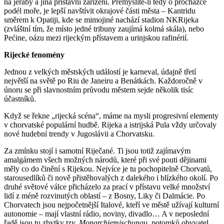
na jeřáby a jiná přístavní zařízení. Přemýšlíte-li tedy o pro­cházce
podél moře, je lepší navštívit ok­ra­jové části města – Kantridu
směrem k Opatiji, kde se mimojiné nachází stadion NKRijeka
(zvláštní tím, že místo jedné tri­buny zau­jí­má kolmá skála), nebo
Pećine, oázu mezi rijeckým přístavem a urinj­skou rafinérií.
Rijecké fenomény
Jednou z velkých městských událostí je karneval, údajně třetí
největší na světě po Riu de Janeiru a Benátkách. Kaž­do­ročně v
únoru se při slavnostním prů­vodu městem sejde několik tisíc
účastníků.
Když se řekne „rijecká scéna“, máme na mysli progresivní elementy
v chorvat­ské populární hudbě. Rijeka a istrijská Pula vždy určovaly
nové hudební trendy v Ju­goslávii a Chorvatsku.
Za zmínku stojí i samotní Riječané. Ti jsou totiž zajímavým
amalgámem všech mož­ných národů, které při své pouti dějinami
měly co do činění s Rijekou. Nejvíce je tu pochopitelně Chorvatů,
starousedlíků či nově přistěhovalých z dalekého i blíz­kého okolí. Po
druhé světové válce při­chá­zelo za prací v přístavu velké množství
lidí z méně rozvinutých oblastí – z Bosny, Liky či Dalmácie. Po
Chorvatech jsou nej­početnější Italové, kteří ve městě užívají kulturní
autonomie – mají vlastní rádio, noviny, divadlo… A v ne­po­s­lední
řadě jsou tu zbytky tzv.
Monarchie­mischungu,
potomků obyvatel