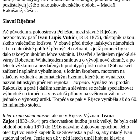
pozůs­t­a­lých ještě z rakousko-uherského období – Maďaři,
Rakušané, Češi…
Slavní Riječané
Ač původem z poloostrova Pelješac, mezi slavné Riječany
bezpochyby patří
Ivan Lu­pis-Vukić
(1813-1875), důstojník rakou­
ského válečného loďstva. V obavě před útoky italských námořních
sil na dal­mát­ské pobřeží přemýšlel o zbrani, s jejíž po­mocí by se
dalo takovým útokům lehce zabránit. Uzavřel s ředitelem rijecké slé­
várny Robertem Whiteheadem smlouvu o vývoji nové zbraně, a po
letech výz­kumu a nezdařených prototypů přišlo roku 1866 na svět
zařízení naplněné výbušninou, s lodním šroubem, motorem na
stlačený vzduch a automatickým řízením, které jeho vynálezce
nazval latinským jménem rej­noka –
torpedo
. Vynález byl prodán
Ra­kousku a poté i dalším zemím a slé­várna se začala specializovat
vý­hradně na torpéda – v ovzduší příprav na světovou válku se
jednalo o výnosný artikl. Torpéda se pak v Rijece vyráběla až do 60.
let minu­lého století.
Inter arma silent musae,
ale ne v Rijece. Význam
Ivana
Zajce
(1832-1914) pro chor­­­vatskou hudbu je tak velký, že bylo celé
období od roku 1870 do 1916 naz­váno Zaj­covou epochou. Jeho
otec byl vojenský kapelník ze Slovenska a přál si, aby mladý Ivan
studoval práva. Jenže ten už v pěti letech uměl hrát na klavír a