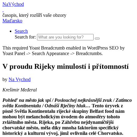
NaVýchod
časopis, který rozšíří vaše obzory
Maďarsko
Search
Search for:
This required Yoast Breadcrumb enabled in WordPress SEO by
Yoast Panel -> Search Appearance -> Breadcrumbs.
V proudu Rijeky minulostí i přítomností
by
Na Vychod
Krešimir Međeral
Pohleď na město jak spí / Poslouchej nejkrásnější zvuk / Zatímco
světla Kontinentalu / Odnáší Rječiny hluk…
Tento úryvek z
písně Světla Kontinentalu rijecké skupiny Belfast food nám
mohou být melancho­lickým úvodem do atmosféry tohoto
zvláštního města. Rijeka, po Záhřebu nejdyna­mič­tější
chorvatské město, měla díky mnoha faktorům specifický
historický a kulturní vývoj, jímž ovlivnila celé Chorvatsko.