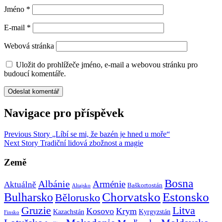
Jméno
*
E-mail
*
Webová stránka
Uložit do prohlížeče jméno, e-mail a webovou stránku pro
budoucí komentáře.
Navigace pro příspěvek
Previous Story
„Líbí se mi, že bazén je hned u moře“
Next Story
Tradiční lidová zbožnost a magie
Země
Bosna
Albánie
Arménie
Aktuálně
Baškortostán
Altajsko
Chorvatsko
Estonsko
Bulharsko
Bělorusko
Gruzie
Litva
Kosovo
Krym
Kazachstán
Kyrgyzstán
Finsko