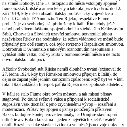
na straně Dohody. Dne 17. listopadu do města vstoupily spo­jené
francouzské, britské a americké síly a tato okupace trvala až do 12.
září 1919, kdy město obsadil italský pro­fašistický voje­vůdce a
básník Gab­ri­ele D’Annunzio. Ten Rijeku, respektive Fiume
prohlašuje za svobodný stát přidružený k Itálii. Řím tehdy ještě
nebyl pod vlivem fa­šis­mu, spo­jení odmítl a s tehdejším Králov­st­vím
Srbů, Chorvatů a Slovinců uza­vřel smlouvu po­tvrzující plnou
nezávislost Rijeky (za pod­mínky, že režim vládnoucí ve městě bude
přija­telný pro obě strany), což bylo stvr­zeno i Rapallskou smlouvou.
Dobrodruh D’Annunzio s takovým roz­hod­­nutím ne­sou­hla­sil a
vyhlásil Itálii válku, což vy­ústilo v bom­bardování města a de facto
novou italskou okupaci.
Ačkoliv Svobodný stát Rijeka neměl dlou­­hého trvání (existoval do
27. ledna 1924, kdy byl Římskou smlouvou připojen k Itálii), do
dějin se zapsal ještě jedním kurio­z­ním způsobem: když byl ve Vídni
roku 1923 za­­kládán Interpol, patřila Rijeka mezi spo­lu­­za­kla­da­tele…
V Itálii se stalo Fiume okrajovým měs­tem, a tak místní přístav
stagnoval. Po druhé světové válce a připojení k socialistické
Jugoslávii však dochází k jeho zrychle­nému vývoji – rozšíření a
modernizaci. Pří­­s­tav byl spojen s jižněji položeným pří­­s­tavem
Bakar, budují se kontejnerové ter­­minály, na Urinji se staví ropná
rafinérie a v Bakru koksárna – jeden z největších znečišťovatelů
okolí. Rozvíjí se také sta­vitelství lodí a ve městě jsou dvoje doky – v