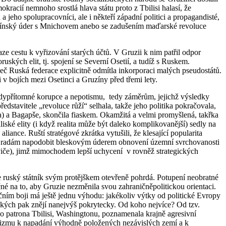
racií nemnoho srostlá hlava státu proto z Tbilisi halasí, že
jeho spolupracovníci, ale i někteří západní politici a propagandisté,
uzínský úder s Mnichovem anebo se zadušením maďarské revoluce
e cestu k vyřizování starých účtů. V Gruzii k nim patřil odpor
ských elit, tj. spojení se Severní Osetií, a tudíž s Ruskem.
eč Ruská federace explicitně odmítla inkorporaci malých pseudostátů.
v bojích mezi Osetinci a Gruzíny před třemi lety.
udypřítomné korupce a nepotismu, tedy záměrům, jejichž výsledky
dstavitele „revoluce růží“ selhala, takže jeho politika pokračovala,
) a Bagapše, skončila fiaskem. Okamžitá a velmi promyšlená, takřka
ské elity (i když realita může být daleko komplikovanější) sedly na
ance. Ruští stratégové zkrátka vytušili, že klesající popularita
izím radám napodobit bleskovým úderem obnovení územní svrchovanosti
iče), jimž mimochodem lepší uchycení v rovněž strategických
ruský státník svým protějškem otevřeně pohrdá. Potupení neobratné
ečné na to, aby Gruzie nezměnila svou zahraničněpolitickou orientaci.
čním boji má ještě jednu výhodu: jakékoliv výtky od politické Evropy
ických pak znějí nanejvýš pokrytecky. Od koho nejvíce? Od tzv.
 patrona Tbilisi, Washingtonu, poznamenala krajně agresivní
rorizmu k napadání výhodně položených nezávislých zemí a k