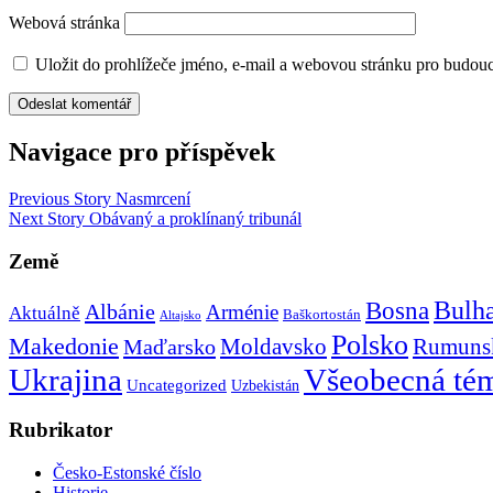
Webová stránka
Uložit do prohlížeče jméno, e-mail a webovou stránku pro budou
Navigace pro příspěvek
Previous Story
Nasmrcení
Next Story
Obávaný a proklínaný tribunál
Země
Bulh
Bosna
Albánie
Arménie
Aktuálně
Baškortostán
Altajsko
Polsko
Makedonie
Rumuns
Maďarsko
Moldavsko
Ukrajina
Všeobecná té
Uncategorized
Uzbekistán
Rubrikator
Česko-Estonské číslo
Historie