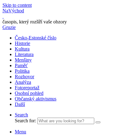
Skip to content
NaVýchod
časopis, který rozšíří vaše obzory
Gruzie
Česko-Estonské číslo
Historie
Kultura
Literatura
Menšiny
Paměť
Politika
Rozhovor
Analýza
Fotoreportaž
Osobní pohled
Občanský aktivismus
Další
Search
Search for:
Menu