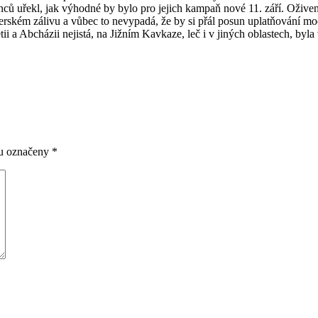
ů uřekl, jak výhodné by bylo pro jejich kampaň nové 11. září. Oživení
erském zálivu a vůbec to nevypadá, že by si přál posun uplatňování mo
i a Abcházii nejistá, na Jižním Kavkaze, leč i v jiných oblastech, byla
ou označeny
*