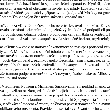
teré předcházel konflikt s jihoosetskými separatisty. Nynější, s demok
kých branných sil ohrožuje na životě jeho mladý lidovládný stát. On a 
vnat (ač očividně systematicky připravovanou) odpověď Moskvy na gr
í především v nových členských státech Evropské unie.
, a to za vlády Gorbačova a jeho perestrojky, uvolnilo také na Kavkaz
alo secesionistické referendum, jehož výsledek drtivě podpořil cíl proru
 povstalcům odrazila pokusy o obnovení centrální tbiliské kontroly, l
 malá studená válka se postupně stávala víceméně horkou, nejzřetelněji 
aakašviliho – vedle nastartování ekonomického rozvoje i potlačení vš
ity země. Mírová snaha o splnění tohoto cíle stále méně obdivovaného pře
r k bleskovému obsazení odtrženeckých území pánů Kokoityho (Kokojeva
 pochybných band z pacifikovaného Čečenska, jasně naznačuje, že tbili
vystihly frustraci svých protivníků nepřizvaných do Severoatlantické ali
 oranžové, přispěje k ochotě uvěřit vlastní propagandě, eventuálně c
b všestrannou podporu rovněž od USA (svým způsobem také od Milošev
 akce Pouštní bouře…
 Vladimírem Putinem a Michailem Saakašvilim; je například známo, že 
kývá a je velkou otázkou, zda bude úsilí jejích hlavních spojenců dostat
ostředky, agresivně oznamuje, že je zpět. Nynější vítězství v konkuren
ých kohoutů starému kontinentu, od představitelů Spojených států amer
b, v očekávání mocenské změny. Světovou pověst dosavadního hlavního
epublikánského prezidenta. Pravidelnou se stalo využívání strachu z te