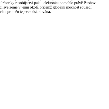
 rétoriky rusobijectví pak u elektorátu pomohlo právě Bushovu
ci své země v jejím okolí, přičemž globální mocnost sousedí
 vlna proměn teprve odstartována.