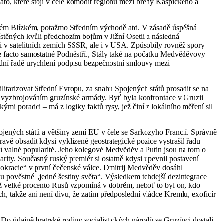
ato, které stojí v čele komodit regionu mezi břehy Kaspického a
leném Blízkém, potažmo Středním východě atd. V zásadě úspěšná
ístěných kvůli předchozím bojům v Jižní Osetii a následná
 v satelitních zemích SSSR, ale i v USA. Způsobily rovněž spory
e facto samostatné Podněstří., Stály také na počátku Medvěděvovy
dní řadě urychlení podpisu bezpečnostní smlouvy mezi
itarizovat Střední Evropu, za snahu Spojených států prosadit se na
m vyzbrojováním gruzínské armády. Byť byla konfrontace v Gruzii
i poradci – má z logiky faktů rysy, jež činí z lokálního měření sil
pojených států a většiny zemí EU v čele se Sarkozyho Francií. Správně
vě obsadit kdysi vyklizené geostrategické pozice vystrašil řadu
ší valné popularitě. Jeho kolegové Medvěděv a Putin jsou na tom o
larity. Současný ruský premiér si ostatně kdysi upevnil postavení
lokracie“ v první čečenské válce. Dmitrij Medvěděv dosáhl
du pověstné „jedné šestiny světa“. Výsledkem tehdejší dezintegrace
 nějž velké procento Rusů vzpomíná v dobrém, neboť to byl on, kdo
h, takže ani není divu, že zatím předposlední vládce Kremlu, exoficír
 údajně bratrské rodiny socialistických národů se Gruzínci dostali