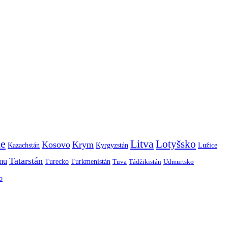
ie
Litva
Lotyšsko
Kosovo
Krym
Kazachstán
Kyrgyzstán
Lužice
Tatarstán
smu
Turecko
Turkmenistán
Tuva
Tádžikistán
Udmurtsko
o