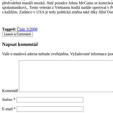
předvolební masáži mozků. Jistý poradce Johna McCaina se koneckonc
spolustraníkovi,. Tento veterán z Vietnamu hodlá nadále operovat v P
s každým. Zatímco v USA je tedy politická změna také díky Jižní Oseti
Tagged:
Čislo 3/2008
Leave a Comment
Napsat komentář
Vaše e-mailová adresa nebude zveřejněna.
Vyžadované informace js
Komentář
Jméno
*
E-mail
*