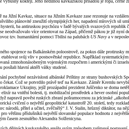
 výbušný koktejl. Jeho nedílnou kavkazskou přísadou je ropa, černé zl
dně na Jižní Kavkaz, situace na Jižním Kavkaze zase rezonuje na vzdá
šviliho plánovité zneužití olympijských her, napadení mírových sil um
sterii, ba antiruskou psychózu v řadě bývalých svazových republik či
e neodvažovalo více orientovat na Západ, přičemž pákou je již nyní d
 dovoz tzv. humanitární pomoci Tbilisi na palubách
US Navy
a v neposle
vného spojence na Balkánském poloostrově, za pokus dále protirusky mil
etablovat svůj vliv v postsovětské republice. Například systematický
ovaná zmnohonásobeným vojenským rozpočtem i americkými či izraelským
posílali hlavní aktéři války studené.
uznání pochybné nezávislosti albánské Prištiny ze strany bushovských S
o čekat. Což se potvrdilo právě teď na Kavkaze. Záměr Kremlu nevybíra
proklamace Ukrajiny, jejíž prozápadní prezident Juščenko se doma netě
lixír na vnitřní bolesti, tj. mobilizační prostředek a hever osobní popu
dyž napravil pověst ruských zbraní pošramocenou za jelcinské „alkoho
ká cvičení o největší geopolitické katastrofě 20. století, tedy rozkla
ec národů, přítel a učitel, zvěčnělý“ J. V. Stalin, hrůzný diktátor, na
ro většinu příslušníků největší slovanské populace hodnotu z největšíc
tkým časem zesnulého Alexandra Solženicyna.
ých dějinách kavkazského areálu svým způsobem zajímavé postavení. Do