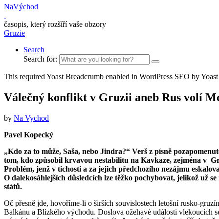
NaVýchod
časopis, který rozšíří vaše obzory
Gruzie
Search
Search for:
This required Yoast Breadcrumb enabled in WordPress SEO by Yoast
Válečný konflikt v Gruzii aneb Rus volí 
by
Na Vychod
Pavel Kopecký
„Kdo za to může, Saša, nebo Jindra?“ Verš z písně pozapomenuté
tom, kdo způsobil krvavou nestabilitu na Kavkaze, zejména v Gr
Problém, jenž v tichosti a za jejich předchozího nezájmu eskalo
O dalekosáhlejších důsledcích lze těžko pochybovat, jelikož už s
států.
Oč přesně jde, hovoříme-li o širších souvislostech letošní rusko-gruz
Balkánu a Blízkého východu. Doslova ožehavé události vlekoucích se 