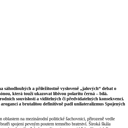
 sáhodlouhých a příležitostně vysloveně „jalových“ debat o
u, která touží ukazovat líbivou polaritu černá – bílá.
odních souvislostí a viditelných či předvídatelných konsekvencí.
arogancí a brutalitou definitivně padl unilateralizmus Spojených
ím oblastem na mezinárodní politické šachovnici, přirozeně vedle
bratři spojeni pevným poutem temného bratrství. Široká škála