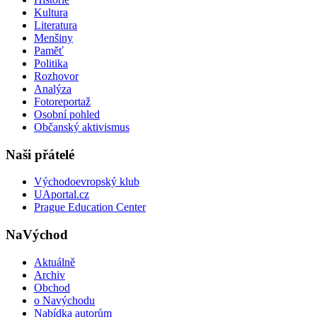
Kultura
Literatura
Menšiny
Paměť
Politika
Rozhovor
Analýza
Fotoreportaž
Osobní pohled
Občanský aktivismus
Naši přátelé
Východoevropský klub
UAportal.cz
Prague Education Center
NaVýchod
Aktuálně
Archiv
Obchod
o Navýchodu
Nabídka autorům