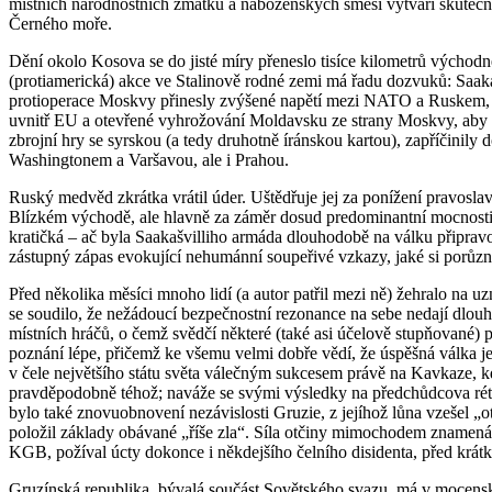
místních národnostních zmatků a náboženských směsí vytváří skutečně
Černého moře.
Dění okolo Kosova se do jisté míry přeneslo tisíce kilometrů výcho
(protiamerická) akce ve Stalinově rodné zemi má řadu dozvuků: Saaka
protioperace Moskvy přinesly zvýšené napětí mezi NATO a Ruskem, hy
uvnitř EU a otevřené vyhrožování Moldavsku ze strany Moskvy, aby s
zbrojní hry se syrskou (a tedy druhotně íránskou kartou), zapříčinily
Washingtonem a Varšavou, ale i Prahou.
Ruský medvěd zkrátka vrátil úder. Uštědřuje jej za ponížení pravosla
Blízkém východě, ale hlavně za záměr dosud predominantní mocnosti 
kratičká – ač byla Saakašvilliho armáda dlouhodobě na válku připrav
zástupný zápas evokující nehumánní soupeřivé vzkazy, jaké si porůznu 
Před několika měsíci mnoho lidí (a autor patřil mezi ně) žehralo na 
se soudilo, že nežádoucí bezpečnostní rezonance na sebe nedají dlouh
místních hráčů, o čemž svědčí některé (také asi účelově stupňované) 
poznání lépe, přičemž ke všemu velmi dobře vědí, že úspěšná válka je e
v čele největšího státu světa válečným sukcesem právě na Kavkaze, k
pravděpodobně téhož; naváže se svými výsledky na předchůdcova rétoric
bylo také znovuobnovení nezávislosti Gruzie, z jejíhož lůna vzešel „ot
položil základy obávané „říše zla“. Síla otčiny mimochodem znamená p
KGB, požíval úcty dokonce i někdejšího čelního disidenta, před krá
Gruzínská republika, bývalá součást Sovětského svazu, má v mocensk