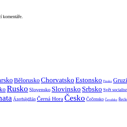
cí komentáře.
Chorvatsko
Estonsko
arsko
Gruz
Bělorusko
Finsko
Rusko
Slovinsko
Srbsko
ko
Slovensko
Svět sociali
mata
Česko
Černá Hora
Ázerbájdžán
Čečensko
Řeck
Čuvašsko