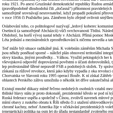
roku 1921. Po anexi Gruzínské demokratické republiky Rudou armádou, k
(pravděpodobně dlouhodobá čili „dočasná“) přítomnost pravidelných rus
samozřejmě srovnávají nesrovnatelné, když propadli pokušení přiro
v roce 1956 či Pražského jara. Záměrem bylo zřejmě ovlivnit smýšlen
Oslabování toho, co politologové nazývají „ledový koberec komunismu“
Osetinců (a samozřejmě Abcházců) vůči svrchovanosti Tbilisi. Následov
Obdobný, ba horší vývoj nastal tehdy v Abcházii. Přímá pomoc Moskvy
Léta jednání a mezinárodních zprostředkování k ničemu nevedla a tato
Teď může být situace radikálně jiná. K volebním záměrům Michaila S
jsou někdy poněkud sporné – náležel plán obnovení teritoriální integr
slovy klasika, jinými prostředky. . Válkou. Využití pekingských he
vševojsková odpověď doprovázená pověstmi o účasti dobrovolníků, tj.
lep profesionálně šířené nepravdě FSB a podobných složek. Ty správně 
získaná za růžové revoluce, která jako kdyby vypadla z oka revoluci
Chorvatska ve Slavonii roku 1995 operací Bouře. K ní získal Záhře
oblastech Perského zálivu umožnila o několik let dříve uskutečněná
Existují mnohé důkazy mírně řečeno nedobrých osobních vztahů mezi
tbiliské hlavy státu je proto dokonalé, prezidentské křeslo se pod ní 
Ruská federace uspěla a společně s Čínou, zvolivší navenek mírové pr
mírní obavy z ruského obratu k Říši středu či z utažení uhlovodíkov
chromé kachny, neboť Amerika žije v očekávání prezidentských vole
(energetická) politika na osm let do úřadu nestandardně zvoleného r