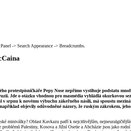
 Panel -> Search Appearance -> Breadcrumbs.
McCaina
ho protestpísničkáře Pepy Nose nepřímo vystihuje podstatu mnoha
uzii. Jde o otázku vhodnou pro masmédia vyhládlá okurkovou sezóno
val v srpnu k novému výbuchu zákeřného násilí, má spoustu mezinár
e například objevily odůvodněné názory, že ruským zákrokem, jeho 
ínské miniválky? Oblast Kavkazu patří k nejcitlivějším, nejneuralgičtějš
problémů Palestiny, Kosova a Jižní Osetie a Abcházie jsou jako rodní 