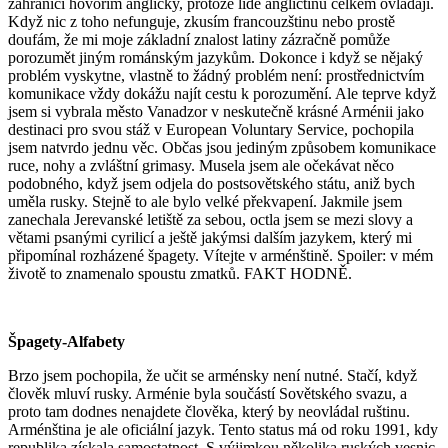
zahraničí hovořím anglicky, protože lidé angličtinu celkem ovládají.
Když nic z toho nefunguje, zkusím francouzštinu nebo prostě
doufám, že mi moje základní znalost latiny zázračně pomůže
porozumět jiným románským jazykům. Dokonce i když se nějaký
problém vyskytne, vlastně to žádný problém není: prostřednictvím
komunikace vždy dokážu najít cestu k porozumění. Ale teprve když
jsem si vybrala město Vanadzor v neskutečně krásné Arménii jako
destinaci pro svou stáž v European Voluntary Service, pochopila
jsem natvrdo jednu věc. Občas jsou jediným způsobem komunikace
ruce, nohy a zvláštní grimasy. Musela jsem ale očekávat něco
podobného, když jsem odjela do postsovětského státu, aniž bych
uměla rusky. Stejně to ale bylo velké překvapení. Jakmile jsem
zanechala Jerevanské letiště za sebou, octla jsem se mezi slovy a
větami psanými cyrilicí a ještě jakýmsi dalším jazykem, který mi
připomínal rozházené špagety. Vítejte v arménštině. Spoiler: v mém
životě to znamenalo spoustu zmatků. FAKT HODNĚ.
Špagety-Alfabety
Brzo jsem pochopila, že učit se arménsky není nutné. Stačí, když
člověk mluví rusky. Arménie byla součástí Sovětského svazu, a
proto tam dodnes nenajdete člověka, který by neovládal ruštinu.
Arménština je ale oficiální jazyk. Tento status má od roku 1991, kdy
republika získala samostatnost. S výjimkou několika ruských vesnic