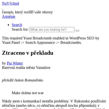
NaVýchod
časopis, který rozšíří vaše obzory
Arménie
Search
Search for:
This required Yoast Breadcrumb enabled in WordPress SEO by
Yoast Panel -> Search Appearance -> Breadcrumbs.
Ztraceno v překladu
by
Pia Winter
Barevná realita města Vanadzor
přeložil Anton Romaněnko
Make dolma not war
Nikdy jsem s komunikací neměla problémy. V Rakousku používám
němčinu (anebo něco, co němčinu alespoň trochu připomíná); v