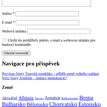
Jméno
*
E-mail
*
Webová stránka
Uložit do prohlížeče jméno, e-mail a webovou stránku pro
budoucí komentáře.
Navigace pro příspěvek
Previous Story
Turecká republika – příběh země velkého sultána
Next Story
Arménie – imitace demokracie?
Země
Bosna
Albánie
Arménie
Aktuálně
Baškortostán
Altajsko
Chorvatsko
Estonsko
Bulharsko
Bělorusko