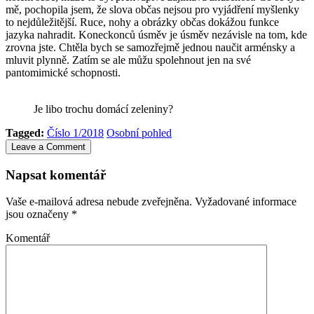
mě, pochopila jsem, že slova občas nejsou pro vyjádření myšlenky
to nejdůležitější. Ruce, nohy a obrázky občas dokážou funkce
jazyka nahradit. Koneckonců úsměv je úsměv nezávisle na tom, kde
zrovna jste. Chtěla bych se samozřejmě jednou naučit arménsky a
mluvit plynně. Zatím se ale můžu spolehnout jen na své
pantomimické schopnosti.
Je libo trochu domácí zeleniny?
Tagged:
Číslo 1/2018
Osobní pohled
Leave a Comment
Napsat komentář
Vaše e-mailová adresa nebude zveřejněna.
Vyžadované informace
jsou označeny
*
Komentář