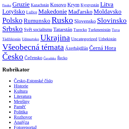
Gruzie
Litva
Kosovo
Krym
Kazachstán
Kyrgyzstán
Finsko
Makedonie
Lotyšsko
Maďarsko
Moldavsko
Lužice
Rusko
Polsko
Slovinsko
Rumunsko
Slovensko
Srbsko
Tatarstán
Svět socialismu
Turecko
Turkmenistán
Tuva
Ukrajina
Uncategorized
Uzbekistán
Tádžikistán
Udmurtsko
Všeobecná témata
Černá Hora
Ázerbájdžán
Česko
Čečensko
Řecko
Čuvašsko
Rubrikator
Česko-Estonské číslo
Historie
Kultura
Literatura
Menšiny
Paměť
Politika
Rozhovor
Analýza
Fotoreportaž