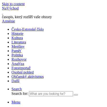
Skip to content
NaVýchod
časopis, který rozšíří vaše obzory
Arménie
Česko-Estonské číslo
Historie
Kultura
Literatura
Menšiny
Paměť
Politika
Rozhovor
Analýza
Fotoreportaž
Osobní pohled
Občanský aktivismus
Další
Search
Search for:
Menu