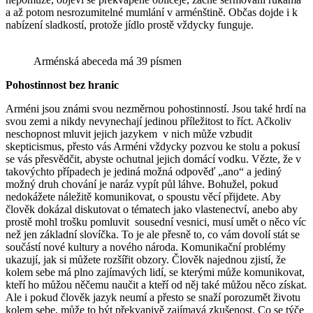
a až potom nesrozumitelné mumlání v arménštině. Občas dojde i k
nabízení sladkostí, protože jídlo prostě vždycky funguje.
Arménská abeceda má 39 písmen
Pohostinnost bez hranic
Arméni jsou známi svou nezměrnou pohostinností. Jsou také hrdí na
svou zemi a nikdy nevynechají jedinou příležitost to říct. Ačkoliv
neschopnost mluvit jejich jazykem v nich může vzbudit
skepticismus, přesto vás Arméni vždycky pozvou ke stolu a pokusí
se vás přesvědčit, abyste ochutnal jejich domácí vodku. Vězte, že v
takovýchto případech je jediná možná odpověď „ano“ a jediný
možný druh chování je naráz vypít půl láhve. Bohužel, pokud
nedokážete náležitě komunikovat, o spoustu věcí přijdete. Aby
člověk dokázal diskutovat o tématech jako vlastenectví, anebo aby
prostě mohl trošku pomluvit sousední vesnici, musí umět o něco víc
než jen základní slovíčka. To je ale přesně to, co vám dovolí stát se
součástí nové kultury a nového národa. Komunikační problémy
ukazují, jak si můžete rozšířit obzory. Člověk najednou zjistí, že
kolem sebe má plno zajímavých lidí, se kterými může komunikovat,
kteří ho můžou něčemu naučit a kteří od něj také můžou něco získat.
Ale i pokud člověk jazyk neumí a přesto se snaží porozumět životu
kolem sebe, může to být překvapivě zajímavá zkušenost. Co se týče