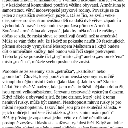
ji v každodenní komunikaci používá většina obyvatel. Arménština je
samostatnou větví indoevropské jazykové rodiny. Považuje se za
jeden z nejstarších světových jazyků. Dá se říci, že kvůli velké
diaspoře se současná arménština dělí na další dvě větve: západní a
východní. A právě ta východní se používá přímo v Arménii.
Současná arménština ale vypadá, jako by měla něco i z ruštiny:
občas se zdá, že ruská slova se používají častěji než ta arménská.
Může se vám třeba stát, že i když se pokusíte naučit 39 fascinujících
písmen abecedy vymyšlené Mesropem Maštotem a i když budete
číst o arménštině knížky, lidé budou vaší řečí stejně překvapeni.
Třeba když se pokusíte říct „t’ej“ místo „čaj“ anebo „awtomek’ena“
místo „mašina“, můžete svého posluchače zmást.
Podobně se ze zeleniny stala „petruška“, „kartoška“ nebo
„pomidor“. Člověk, který používá arménská synonyma, určitě
vstoupí do dějin místní tržnice (jako klaun). Jak to vím? Zkuste
hádat. Ve městě Vanadzor, kde jsem měla to štěstí nějakou dobu žít,
jsou oproti velkoměstskému Jerevanu cestovatelé vzácným úkazem.
Když někdo z obyvatel zjistí, že jste cizinec, který ještě k tomu
nemluví rusky, může být zmaten. Neschopnost mluvit rusky je pro
místní nepochopitelná. Takoví lidé jsou pro ně skutečná záhada. V
jejich obličejích můžete číst otázku: „Co si s nimi mám počít?“
Běžný přístup je zopakovat jednu větu v ruštině několikrát a
postupně zvyšovat hlasitost a snižovat rychlost řeči. Když ani tohle
nepomůže, objeví se překvapené obličeje, začne šermovaní rukama