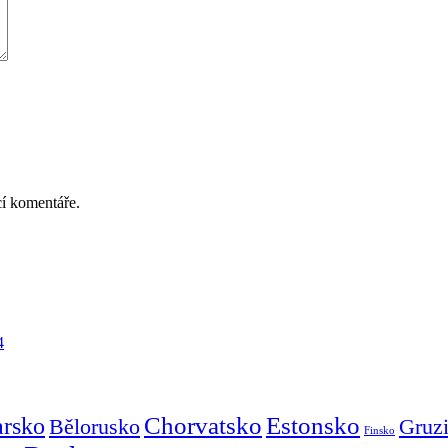
cí komentáře.
4
Chorvatsko
Estonsko
arsko
Gruz
Bělorusko
Finsko