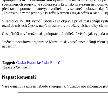
speciálnějších projektů je spolupráce s Estonským svazem nevidomýc
představení pomocí hmatových vodítek, kdy se taneční obrazce dají čís
„Estonsko je země jednoty“ (v režii Karmen Ong-Korček a Jaan Ulst). 
V rámci oslav 100. výročí Estonska se objevila příležitost zahájit vý
různých místech Česka, např. na zámku v Poběžovicích, a díky člen
Čas přináší nové možnosti spolupráce. Je důležité vědět, jak vypadá 
Jménem neziskové organizace Muzeum slavností tance děkuji všem spol
nadšením.
Tagged:
Česko-Estonské číslo
Pamet'
Leave a Comment
Napsat komentář
Vaše e-mailová adresa nebude zveřejněna.
Vyžadované informace js