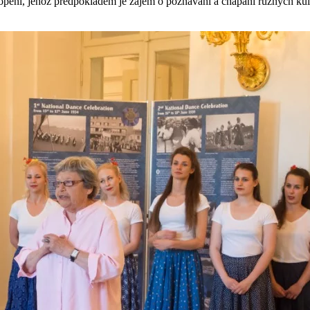
í, jehož předpokladem je zájem o poznávání a chápání různých kultur