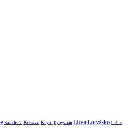
ie
Litva
Lotyšsko
Kosovo
Krym
Kazachstán
Kyrgyzstán
Lužice