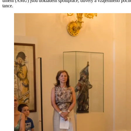
umění (AMU) jsou dokladem spolupráce, důvěry a vzájemného pochopen
tance.