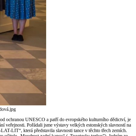
dová.jpg
h pod ochranou UNESCO a patří do evropského kulturního dědictví, je
 veřejnosti. Pořádali jsme výstavy velkých estonských slavností na
AT-LIT“, která představila slavnosti tance v těchto třech zemích.
o učitele „Moudrost zadní kapsy“ („
Tagatasku tarkus
”). Jedním ze