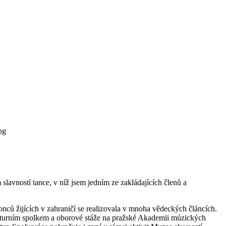
pg
lavností tance, v níž jsem jedním ze zakládajících členů a
nců žijících v zahraničí se realizovala v mnoha vědeckých článcích.
kulturním spolkem a oborové stáže na pražské Akademii múzických