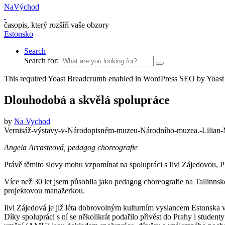
NaVýchod
časopis, který rozšíří vaše obzory
Estonsko
Search
Search for:
This required Yoast Breadcrumb enabled in WordPress SEO by Yoast
Dlouhodobá a skvělá spolupráce
by
Na Vychod
Vernisáž-výstavy-v-Národopisném-muzeu-Národního-muzea.-Lilian-M
Angela Arrasteová, pedagog choreografie
Právě těmito slovy mohu vzpomínat na spolupráci s Iivi Zájedovou,
Více než 30 let jsem působila jako pedagog choreografie na Tallinnsk
projektovou manažerkou.
Iivi Zájedová je již léta dobrovolným kulturním vyslancem Estonska v
Díky spolupráci s ní se několikrát podařilo přivést do Prahy i stud