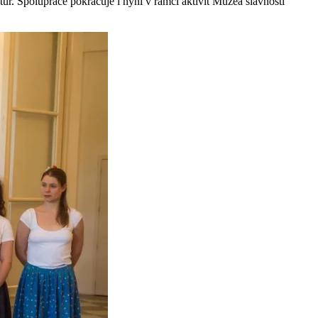
. Spolupráce pokračuje i nyní v rámci aktivit Muzea slavností