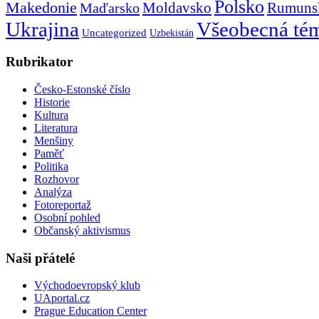
Polsko
Makedonie
Rumuns
Maďarsko
Moldavsko
Ukrajina
Všeobecná té
Uncategorized
Uzbekistán
Rubrikator
Česko-Estonské číslo
Historie
Kultura
Literatura
Menšiny
Paměť
Politika
Rozhovor
Analýza
Fotoreportaž
Osobní pohled
Občanský aktivismus
Naši přátelé
Východoevropský klub
UAportal.cz
Prague Education Center