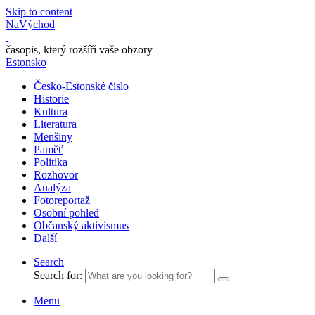
Skip to content
NaVýchod
časopis, který rozšíří vaše obzory
Estonsko
Česko-Estonské číslo
Historie
Kultura
Literatura
Menšiny
Paměť
Politika
Rozhovor
Analýza
Fotoreportaž
Osobní pohled
Občanský aktivismus
Další
Search
Search for:
Menu