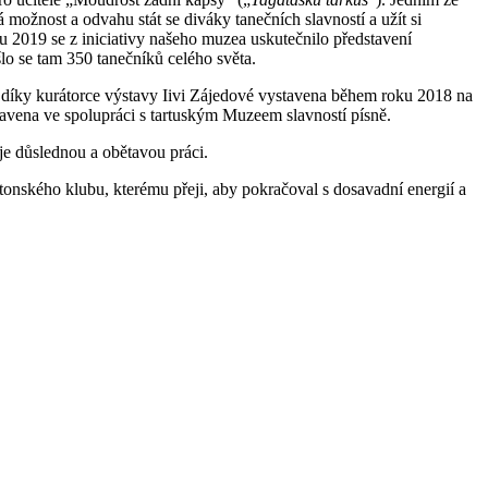
žnost a odvahu stát se diváky tanečních slavností a užít si
ku 2019 se z iniciativy našeho muzea uskutečnilo představení
lo se tam 350 tanečníků celého světa.
a
díky kurátorce výstavy Iivi Zájedové vystavena během roku 2018 na
vena ve spolupráci s tartuským Muzeem slavností písně.
je důslednou a obětavou práci.
onského klubu, kterému přeji, aby pokračoval s dosavadní energií a