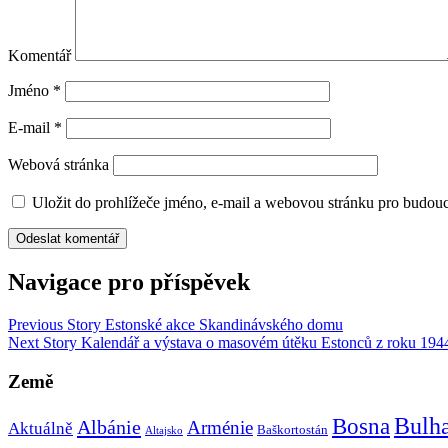
Komentář
Jméno
*
E-mail
*
Webová stránka
Uložit do prohlížeče jméno, e-mail a webovou stránku pro budou
Navigace pro příspěvek
Previous Story
Estonské akce Skandinávského domu
Next Story
Kalendář a výstava o masovém útěku Estonců z roku 194
Země
Bulh
Bosna
Albánie
Arménie
Aktuálně
Baškortostán
Altajsko