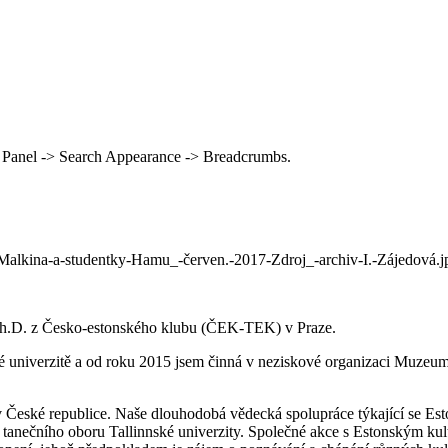
 Panel -> Search Appearance -> Breadcrumbs.
alkina-a-studentky-Hamu_-červen.-2017-Zdroj_-archiv-I.-Zájedová.j
 Ph.D. z Česko-estonského klubu (ČEK-TEK) v Praze.
é univerzitě a od roku 2015 jsem činná v neziskové organizaci Muzeum s
 České republice. Naše dlouhodobá vědecká spolupráce týkající se Esto
enty tanečního oboru Tallinnské univerzity. Společné akce s Estonským 