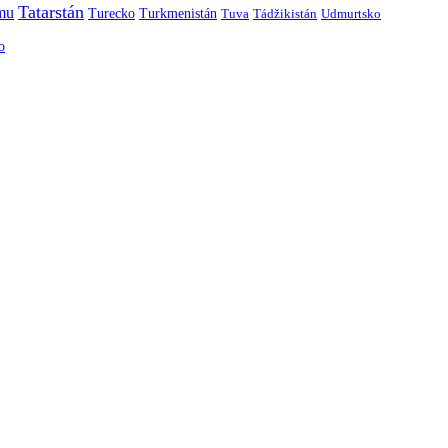
Tatarstán
smu
Turecko
Turkmenistán
Tuva
Tádžikistán
Udmurtsko
o