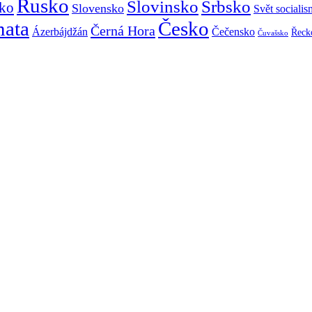
Rusko
Slovinsko
Srbsko
ko
Slovensko
Svět sociali
mata
Česko
Černá Hora
Ázerbájdžán
Čečensko
Řeck
Čuvašsko