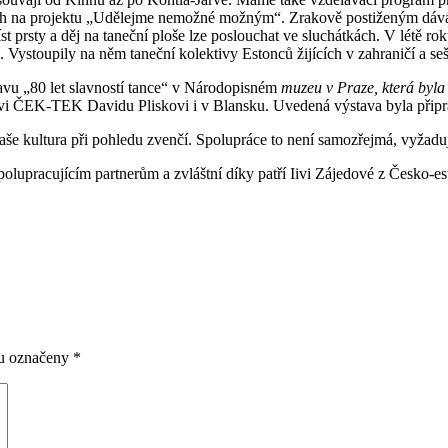
h na projektu „Udělejme nemožné možným“. Zrakově postiženým dává mo
t prsty a děj na taneční ploše lze poslouchat ve sluchátkách. V létě ro
Vystoupily na něm taneční kolektivy Estonců žijících v zahraničí a seš
stavu „80 let slavností tance“ v Národopisném
muzeu v Praze, která byl
ovi ČEK-TEK Davidu Pliskovi i v Blansku. Uvedená výstava byla připra
naše kultura při pohledu zvenčí. Spolupráce to není samozřejmá, vyžadu
upracujícím partnerům a zvláštní díky patří Iivi Zájedové z Česko-est
ou označeny
*