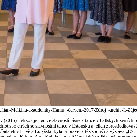
lian-Malkina-a-studentky-Hamu_-červen.-2017-Zdroj_-archiv-I.-Záje
y (2015). Jelikož je tradice slavností písně a tance v baltských zemíc
 spojených se slavnostmi tance v Estonsku a jejich zprostředkovávání
ateli v Litvě a Lotyšsku byla připravena též společná výstava „EST-L
esouvají od Kihnu až po Kohtla-Järve. Máme také vzdělávací program pr