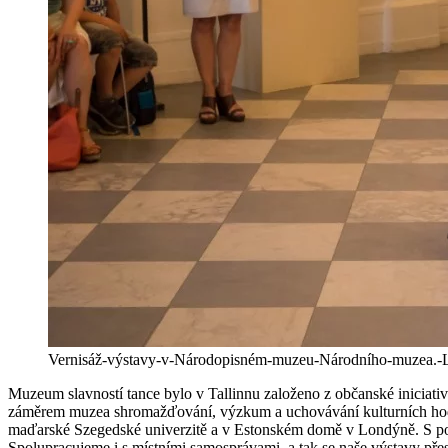
Vernisáž-výstavy-v-Národopisném-muzeu-Národního-muzea.-Li
Muzeum slavností tance bylo v Tallinnu založeno z občanské iniciativ
záměrem muzea shromažďování, výzkum a uchovávání kulturních hodnot
maďarské Szegedské univerzitě a v Estonském domě v Londýně. S pořad
Spolupracujeme i s místními samosprávami, a tak se naše výstavy př