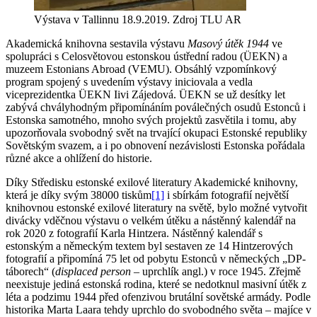
Výstava v Tallinnu 18.9.2019. Zdroj TLU AR
Akademická knihovna sestavila výstavu
Masový útěk 1944
ve
spolupráci s Celosvětovou estonskou ústřední radou (ÜEKN) a
muzeem Estonians Abroad (VEMU). Obsáhlý vzpomínkový
program spojený s uvedením výstavy iniciovala a vedla
viceprezidentka ÜEKN Iivi Zájedová. ÜEKN se už desítky let
zabývá chvályhodným připomínáním poválečných osudů Estonců i
Estonska samotného, mnoho svých projektů zasvětila i tomu, aby
upozorňovala svobodný svět na trvající okupaci Estonské republiky
Sovětským svazem, a i po obnovení nezávislosti Estonska pořádala
různé akce a ohlížení do historie.
Díky Středisku estonské exilové literatury Akademické knihovny,
která je díky svým 38000 tiskům
[1]
i sbírkám fotografií největší
knihovnou estonské exilové literatury na světě, bylo možné vytvořit
divácky vděčnou výstavu o velkém útěku a nástěnný kalendář na
rok 2020 z fotografií Karla Hintzera. Nástěnný kalendář s
estonským a německým textem byl sestaven ze 14 Hintzerových
fotografií a připomíná 75 let od pobytu Estonců v německých „DP-
táborech“ (
displaced person
– uprchlík angl.) v roce 1945. Zřejmě
neexistuje jediná estonská rodina, které se nedotknul masivní útěk z
léta a podzimu 1944 před ofenzivou brutální sovětské armády. Podle
historika Marta Laara tehdy uprchlo do svobodného světa – majíce v