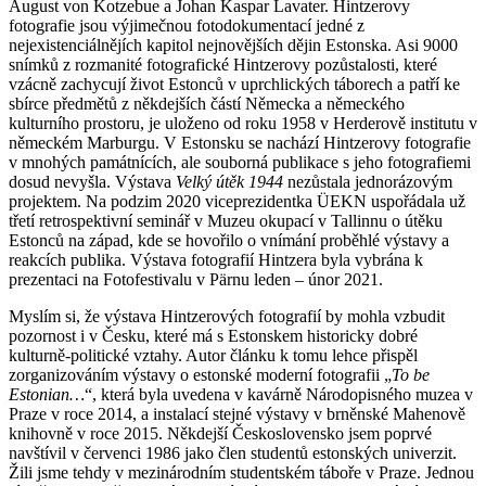
August von Kotzebue a Johan Kaspar Lavater. Hintzerovy
fotografie jsou výjimečnou fotodokumentací jedné z
nejexistenciálnějích kapitol nejnovějších dějin Estonska. Asi 9000
snímků z rozmanité fotografické Hintzerovy pozůstalosti, které
vzácně zachycují život Estonců v uprchlických táborech a patří ke
sbírce předmětů z někdejších částí Německa a německého
kulturního prostoru, je uloženo od roku 1958 v Herderově institutu v
německém Marburgu. V Estonsku se nachází Hintzerovy fotografie
v mnohých památnících, ale souborná publikace s jeho fotografiemi
dosud nevyšla. Výstava
Velký útěk 1944
nezůstala jednorázovým
projektem. Na podzim 2020 viceprezidentka ÜEKN uspořádala už
třetí retrospektivní seminář v Muzeu okupací v Tallinnu o útěku
Estonců na západ, kde se hovořilo o vnímání proběhlé výstavy a
reakcích publika. Výstava fotografií Hintzera byla vybrána k
prezentaci na Fotofestivalu v Pärnu leden – únor 2021.
Myslím si, že výstava Hintzerových fotografií by mohla vzbudit
pozornost i v Česku, které má s Estonskem historicky dobré
kulturně-politické vztahy. Autor článku k tomu lehce přispěl
zorganizováním výstavy o estonské moderní fotografii „
To be
Estonian…
“, která byla uvedena v kavárně Národopisného muzea v
Praze v roce 2014, a instalací stejné výstavy v brněnské Mahenově
knihovně v roce 2015. Někdejší Československo jsem poprvé
navštívil v červenci 1986 jako člen studentů estonských univerzit.
Žili jsme tehdy v mezinárodním studentském táboře v Praze. Jednou