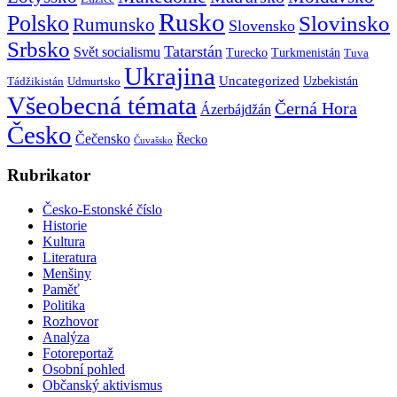
Rusko
Polsko
Slovinsko
Rumunsko
Slovensko
Srbsko
Tatarstán
Svět socialismu
Turecko
Turkmenistán
Tuva
Ukrajina
Uncategorized
Uzbekistán
Tádžikistán
Udmurtsko
Všeobecná témata
Černá Hora
Ázerbájdžán
Česko
Čečensko
Řecko
Čuvašsko
Rubrikator
Česko-Estonské číslo
Historie
Kultura
Literatura
Menšiny
Paměť
Politika
Rozhovor
Analýza
Fotoreportaž
Osobní pohled
Občanský aktivismus