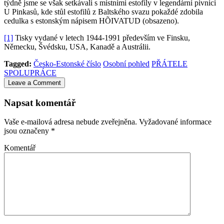
týdně jsme se však setkávali s místními estofily v legendární pivnici
U Pinkasů, kde stůl estofilů z Baltského svazu pokaždé zdobila
cedulka s estonským nápisem HÕIVATUD (obsazeno).
[1]
Tisky vydané v letech 1944-1991 především ve Finsku,
Německu, Švédsku, USA, Kanadě a Austrálii.
Tagged:
Česko-Estonské číslo
Osobní pohled
PŘÁTELE
SPOLUPRÁCE
Leave a Comment
Napsat komentář
Vaše e-mailová adresa nebude zveřejněna.
Vyžadované informace
jsou označeny
*
Komentář