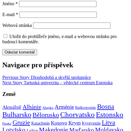
Jméno
*
E-mail
*
Webová stránka
Uložit do prohlížeče jméno, e-mail a webovou stránku pro
budoucí komentáře.
Navigace pro příspěvek
Previous Story
Dlouhodobá a skvělá spolupráce
Next Story
Tartuská univerzita – vědecké centrum Estonska
Země
Bosna
Albánie
Arménie
Aktuálně
Baškortostán
Altajsko
Chorvatsko
Estonsko
Bulharsko
Bělorusko
Gruzie
Litva
Kosovo
Krym
Kazachstán
Kyrgyzstán
Finsko
Makedonie
Lotyšsko
Maďarsko
Moldavsko
Lužice