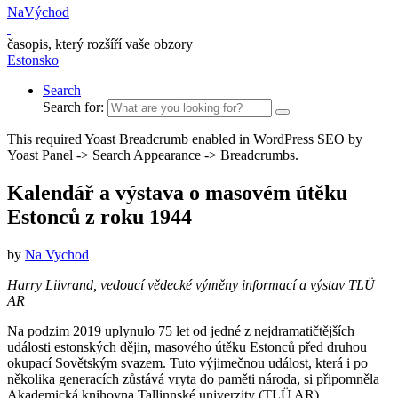
NaVýchod
časopis, který rozšíří vaše obzory
Estonsko
Search
Search for:
This required Yoast Breadcrumb enabled in WordPress SEO by
Yoast Panel -> Search Appearance -> Breadcrumbs.
Kalendář a výstava o masovém útěku
Estonců z roku 1944
by
Na Vychod
Harry Liivrand, vedoucí vědecké výměny informací a výstav TLÜ
AR
Na podzim 2019 uplynulo 75 let od jedné z nejdramatičtějších
události estonských dějin, masového útěku Estonců před druhou
okupací Sovětským svazem. Tuto výjimečnou událost, která i po
několika generacích zůstává vryta do paměti národa, si připomněla
Akademická knihovna Tallinnské univerzity (TLÜ AR)