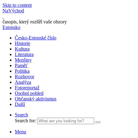
Skip to content
NaVýchod
časopis, který rozšíří vaše obzory
Estonsko
Česko-Estonské číslo
Historie
Kultura
Literatura
Menšiny
Paměť
Politika
Rozhovor
Analýza
Fotoreportaž
Osobní pohled
Občanský aktivismus
Další
Search
Search for:
Menu