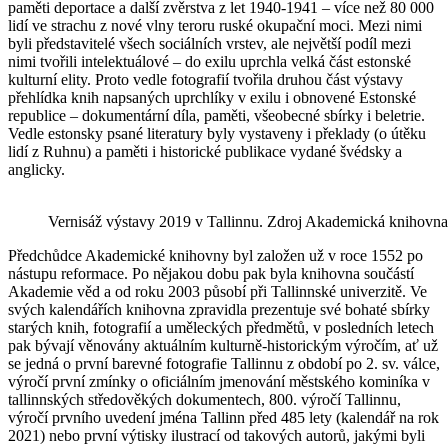
paměti deportace a další zvěrstva z let 1940-1941 – více než 80 000
lidí ve strachu z nové vlny teroru ruské okupační moci. Mezi nimi
byli představitelé všech sociálních vrstev, ale největší podíl mezi
nimi tvořili intelektuálové – do exilu uprchla velká část estonské
kulturní elity. Proto vedle fotografií tvořila druhou část výstavy
přehlídka knih napsaných uprchlíky v exilu i obnovené Estonské
republice – dokumentární díla, paměti, všeobecné sbírky i beletrie.
Vedle estonsky psané literatury byly vystaveny i překlady (o útěku
lidí z Ruhnu) a paměti i historické publikace vydané švédsky a
anglicky.
Vernisáž výstavy 2019 v Tallinnu. Zdroj Akademická knihov
Předchůdce Akademické knihovny byl založen už v roce 1552 po
nástupu reformace. Po nějakou dobu pak byla knihovna součástí
Akademie věd a od roku 2003 působí při Tallinnské univerzitě. Ve
svých kalendářích knihovna zpravidla prezentuje své bohaté sbírky
starých knih, fotografií a uměleckých předmětů, v posledních letech
pak bývají věnovány aktuálním kulturně-historickým výročím, ať už
se jedná o první barevné fotografie Tallinnu z období po 2. sv. válce,
výročí první zmínky o oficiálním jmenování městského kominíka v
tallinnských středověkých dokumentech, 800. výročí Tallinnu,
výročí prvního uvedení jména Tallinn před 485 lety (kalendář na rok
2021) nebo první výtisky ilustrací od takových autorů, jakými byli