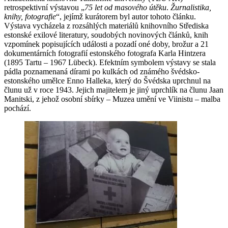
retrospektivní výstavou „
75 let od masového útěku
.
Žurnalistika,
knihy, fotografie
“, jejímž kurátorem byl autor tohoto článku.
Výstava vycházela z rozsáhlých materiálů knihovního Střediska
estonské exilové literatury, soudobých novinových článků, knih
vzpomínek popisujících události a pozadí oné doby, brožur a 21
dokumentárních fotografií estonského fotografa Karla Hintzera
(1895 Tartu – 1967 Lübeck). Efektním symbolem výstavy se stala
pádla poznamenaná dírami po kulkách od známého švédsko-
estonského umělce Enno Halleka, který do Švédska uprchnul na
člunu už v roce 1943. Jejich majitelem je jiný uprchlík na člunu Jaan
Manitski, z jehož osobní sbírky – Muzea umění ve Viinistu – malba
pochází.