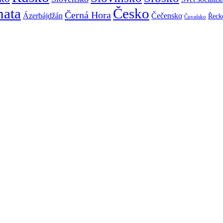
mata
Česko
Černá Hora
Ázerbájdžán
Čečensko
Řeck
Čuvašsko