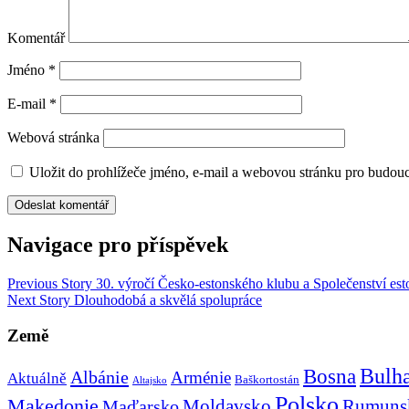
Komentář
Jméno
*
E-mail
*
Webová stránka
Uložit do prohlížeče jméno, e-mail a webovou stránku pro budou
Navigace pro příspěvek
Previous Story
30. výročí Česko-estonského klubu a Společenství est
Next Story
Dlouhodobá a skvělá spolupráce
Země
Bulh
Bosna
Albánie
Arménie
Aktuálně
Baškortostán
Altajsko
Polsko
Makedonie
Rumuns
Maďarsko
Moldavsko