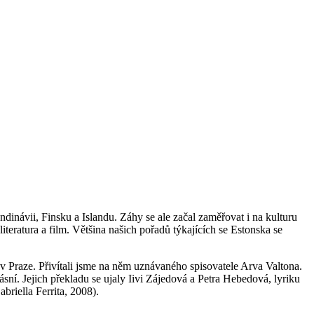
inávii, Finsku a Islandu. Záhy se ale začal zaměřovat i na kulturu
teratura a film. Většina našich pořadů týkajících se Estonska se
v Praze. Přivítali jsme na něm uznávaného spisovatele Arva Valtona.
ní. Jejich překladu se ujaly Iivi Zájedová a Petra Hebedová, lyriku
briella Ferrita, 2008).