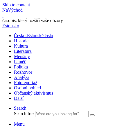
Skip to content
NaVýchod
časopis, který rozšíří vaše obzory
Estonsko
Česko-Estonské číslo
Historie
Kultura
Literatura
Menšiny
Paměť
Politika
Rozhovor
Analýza
Fotoreportaž
Osobní pohled
Občanský aktivismus
Další
Search
Search for:
Menu