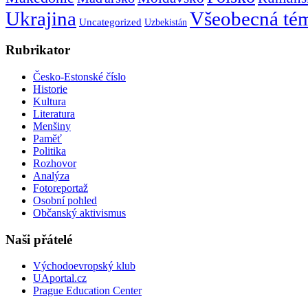
Ukrajina
Všeobecná té
Uncategorized
Uzbekistán
Rubrikator
Česko-Estonské číslo
Historie
Kultura
Literatura
Menšiny
Paměť
Politika
Rozhovor
Analýza
Fotoreportaž
Osobní pohled
Občanský aktivismus
Naši přátelé
Východoevropský klub
UAportal.cz
Prague Education Center