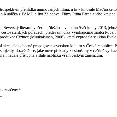
etrospektivní přehlídku animovaných filmů, a to v kinosále Maďarského
ího Kubíčka z FAMU a Iivi Zájedové. Filmy Priita Pärna a jeho krajana
Severský literární večer u příležitosti veletrhu Svět knihy 2013, jehož
a cestovatelských pořadech, především díky vynikajícímu znalci Pobal
oprodukce Cizinec (Muukalainen, 2008), která vyprodala sál kina Evald
akce, ale i obecně propagovat severskou kulturu v České republice. Pr
ubjekty, dozvědět se, jaké nové překlady z estonštiny v češtině vycház
ra i nadále přístupná a stále nablízku všem českým zájemcům.
ou označeny
*