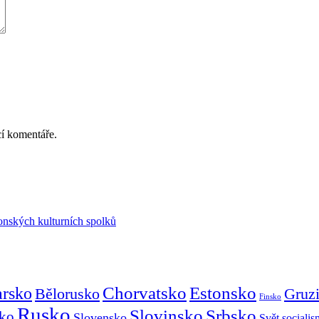
cí komentáře.
onských kulturních spolků
Chorvatsko
Estonsko
arsko
Gruz
Bělorusko
Finsko
Rusko
Slovinsko
Srbsko
ko
Slovensko
Svět sociali