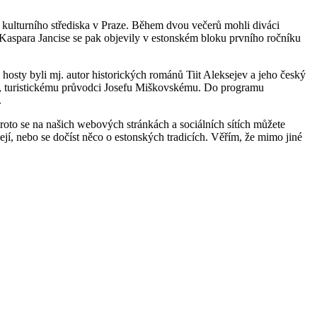
 kulturního střediska v Praze. Během dvou večerů mohli diváci
 Kaspara Jancise se pak objevily v estonském bloku prvního ročníku
 hosty byli mj. autor historických románů Tiit Aleksejev a jeho český
tí, turistickému průvodci Josefu Miškovskému. Do programu
.
oto se na našich webových stránkách a sociálních sítích můžete
ejí, nebo se dočíst něco o estonských tradicích. Věřím, že mimo jiné