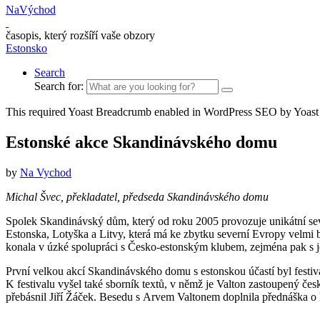
NaVýchod
časopis, který rozšíří vaše obzory
Estonsko
Search
Search for:
This required Yoast Breadcrumb enabled in WordPress SEO by Yoast
Estonské akce Skandinávského domu
by
Na Vychod
Michal Švec, překladatel, předseda Skandinávského domu
Spolek Skandinávský dům, který od roku 2005 provozuje unikátní seve
Estonska, Lotyška a Litvy, která má ke zbytku severní Evropy velmi b
konala v úzké spolupráci s Česko-estonským klubem, zejména pak s 
První velkou akcí Skandinávského domu s estonskou účastí byl festiv
K festivalu vyšel také sborník textů, v němž je Valton zastoupený če
přebásnil Jiří Žáček. Besedu s Arvem Valtonem doplnila přednáška o Es