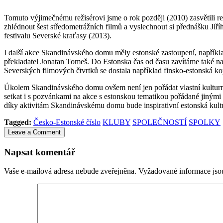
Tomuto výjimečnému režisérovi jsme o rok později (2010) zasvětili r
zhlédnout šest středometrážních filmů a vyslechnout si přednášku Jiř
festivalu Severské kraťasy (2013).
I další akce Skandinávského domu měly estonské zastoupení, například 
překladatel Jonatan Tomeš. Do Estonska čas od času zavítáme také n
Severských filmových čtvrtků se dostala například finsko-estonská k
Úkolem Skandinávského domu ovšem není jen pořádat vlastní kulturní 
setkat i s pozvánkami na akce s estonskou tematikou pořádané jinými s
díky aktivitám Skandinávskému domu bude inspirativní estonská kultu
Tagged:
Česko-Estonské číslo
KLUBY
SPOLEČNOSTÍ
SPOLKY
Leave a Comment
Napsat komentář
Vaše e-mailová adresa nebude zveřejněna.
Vyžadované informace js