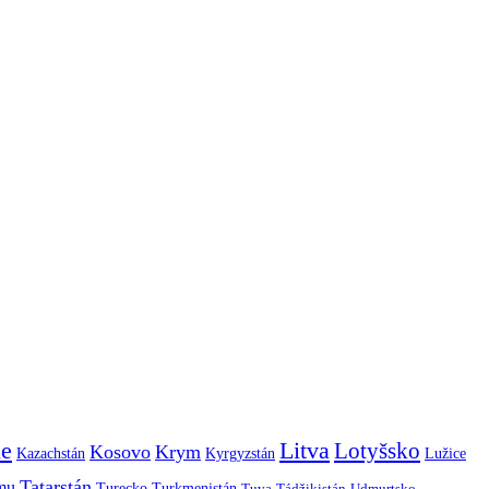
ie
Litva
Lotyšsko
Kosovo
Krym
Kazachstán
Kyrgyzstán
Lužice
Tatarstán
smu
Turecko
Turkmenistán
Tuva
Tádžikistán
Udmurtsko