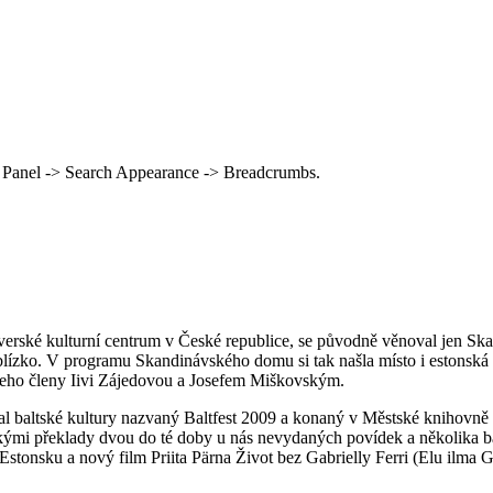
 Panel -> Search Appearance -> Breadcrumbs.
rské kulturní centrum v České republice, se původně věnoval jen Skand
lízko. V programu Skandinávského domu si tak našla místo i estonská li
jeho členy Iivi Zájedovou a Josefem Miškovským.
al baltské kultury nazvaný Baltfest 2009 a konaný v Městské knihovně 
skými překlady dvou do té doby u nás nevydaných povídek a několika bás
tonsku a nový film Priita Pärna Život bez Gabrielly Ferri (Elu ilma Ga