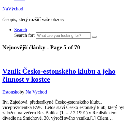
NaVýchod
časopis, který rozšíří vaše obzory
Search
Search for:
Nejnovější články - Page 5 of 70
Vznik Česko-estonského klubu a jeho
činnost v kostce
Estonsko
by
Na Vychod
Iivi Zájedová, předsedkyně Česko-estonského klubu,
viceprezidentka EWC Letos slaví Česko-estonský klub, který byl
založen na večeru Res Baltica (1. – 2.2.1991) v Realistickém
divadle na Smíchově, 30. výročí svého vzniku.[1] Cílem…