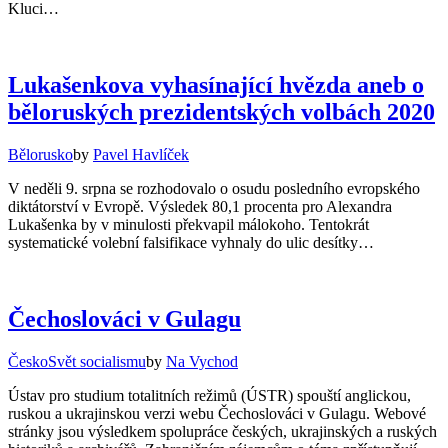
Kluci…
Lukašenkova vyhasínající hvězda aneb o
běloruských prezidentských volbách 2020
Bělorusko
by
Pavel Havlíček
V neděli 9. srpna se rozhodovalo o osudu posledního evropského
diktátorství v Evropě. Výsledek 80,1 procenta pro Alexandra
Lukašenka by v minulosti překvapil málokoho. Tentokrát
systematické volební falsifikace vyhnaly do ulic desítky…
Čechoslováci v Gulagu
Česko
Svět socialismu
by
Na Vychod
Ústav pro studium totalitních režimů (ÚSTR) spouští anglickou,
ruskou a ukrajinskou verzi webu Čechoslováci v Gulagu. Webové
stránky jsou výsledkem spolupráce českých, ukrajinských a ruských