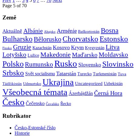
Prev
1
…
3
4
5
6
7
…
70
Next
Page 5 of 70
Země
Bosna
Albánie
Arménie
Aktuálně
Baškortostán
Altajsko
Chorvatsko
Estonsko
Bulharsko
Bělorusko
Gruzie
Litva
Kosovo
Krym
Kazachstán
Kyrgyzstán
Finsko
Makedonie
Lotyšsko
Maďarsko
Moldavsko
Lužice
Rusko
Polsko
Slovinsko
Rumunsko
Slovensko
Srbsko
Tatarstán
Svět socialismu
Turecko
Turkmenistán
Tuva
Ukrajina
Uncategorized
Uzbekistán
Tádžikistán
Udmurtsko
Všeobecná témata
Černá Hora
Ázerbájdžán
Česko
Čečensko
Řecko
Čuvašsko
Rubrikator
Česko-Estonské číslo
Historie