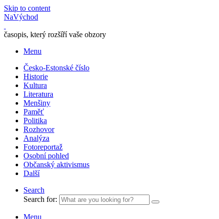
Skip to content
NaVýchod
časopis, který rozšíří vaše obzory
Menu
Česko-Estonské číslo
Historie
Kultura
Literatura
Menšiny
Paměť
Politika
Rozhovor
Analýza
Fotoreportaž
Osobní pohled
Občanský aktivismus
Další
Search
Search for:
Menu