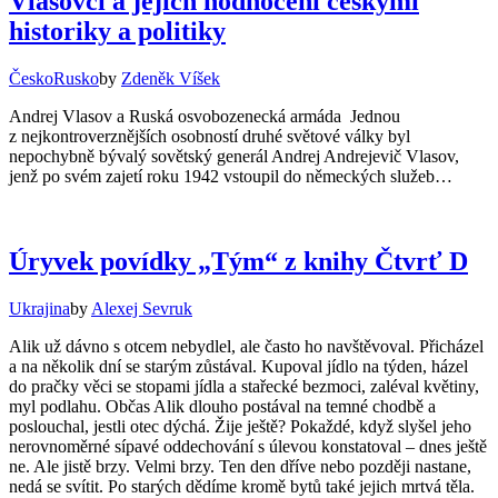
Vlasovci a jejich hodnocení českými
historiky a politiky
Česko
Rusko
by
Zdeněk Víšek
Andrej Vlasov a Ruská osvobozenecká armáda Jednou
z nejkontroverznějších osobností druhé světové války byl
nepochybně bývalý sovětský generál Andrej Andrejevič Vlasov,
jenž po svém zajetí roku 1942 vstoupil do německých služeb…
Úryvek povídky „Tým“ z knihy Čtvrť D
Ukrajina
by
Alexej Sevruk
Alik už dávno s otcem nebydlel, ale často ho navštěvoval. Přicházel
a na několik dní se starým zůstával. Kupoval jídlo na týden, házel
do pračky věci se stopami jídla a stařecké bezmoci, zaléval květiny,
myl podlahu. Občas Alik dlouho postával na temné chodbě a
poslouchal, jestli otec dýchá. Žije ještě? Pokaždé, když slyšel jeho
nerovnoměrné sípavé oddechování s úlevou konstatoval – dnes ještě
ne. Ale jistě brzy. Velmi brzy. Ten den dříve nebo později nastane,
nedá se svítit. Po starých dědíme kromě bytů také jejіch mrtvá těla.