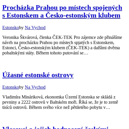
Procházka Prahou po místech spojených
s Estonskem a Česko-estonským klubem
Estonsko
by
Na Vychod
Veronika Škvárová, členka ČEK-TEK Pro zájemce zde přinášíme
návrh na procházku Prahou po místech spjatých s Estonskem,
Estonci, Česko-estonským klubem (ČEK-TEK) a dalšími dvěma
pobaltskými státy. Během tohoto putování se…
Úžasné estonské ostrovy
Estonsko
by
Na Vychod
Vladimíra Mináriková, ekonomka Území Estonska se skládá z
pevniny a 2222 ostrovů v Baltském moři. Říká se, že je to země
tisíců ostrovů. Během svého více než pětiletého pobytu v…