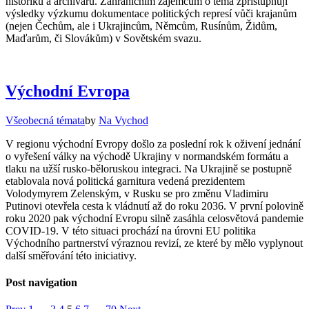
historiků a archivářů. Zahraničním zájemcům o téma zpřístupňují
výsledky výzkumu dokumentace politických represí vůči krajanům
(nejen Čechům, ale i Ukrajincům, Němcům, Rusínům, Židům,
Maďarům, či Slovákům) v Sovětském svazu.
Východní Evropa
Všeobecná témata
by
Na Vychod
V regionu východní Evropy došlo za poslední rok k oživení jednání
o vyřešení války na východě Ukrajiny v normandském formátu a
tlaku na užší rusko-běloruskou integraci. Na Ukrajině se postupně
etablovala nová politická garnitura vedená prezidentem
Volodymyrem Zelenským, v Rusku se pro změnu Vladimiru
Putinovi otevřela cesta k vládnutí až do roku 2036. V první polovině
roku 2020 pak východní Evropu silně zasáhla celosvětová pandemie
COVID-19. V této situaci prochází na úrovni EU politika
Východního partnerství výraznou revizí, ze které by mělo vyplynout
další směřování této iniciativy.
Post navigation