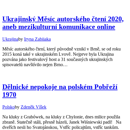
Ukrajinský Měsíc autorského čtení 2020,
aneb mezikulturní komunikace online
Ukrajina
by
Iryna Zabiiaka
Měsíc autorského čtení, který původně vznikl v Brně, se od roku
2015 koná také v ukrajinském Lvově. Nejprve byla Ukrajina
pozvána jako festivalový host a 31 současných ukrajinských
spisovatelů navštívilo nejen Brno…
Dělnické nepokoje na polském Pobřeží
1970
Polsko
by
Zdeněk Víšek
Na kluky z Grabówek, na kluky z Chylonie, dnes milice použila
zbraně. Statečně stáli, přesně házeli, Janek Wiśniewski padl! Na
dveřích nesli ho Svatojánskou, Vstříc policajtům, vstříc tankům.