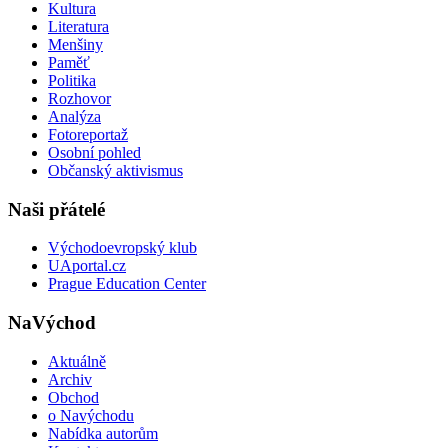
Kultura
Literatura
Menšiny
Paměť
Politika
Rozhovor
Analýza
Fotoreportaž
Osobní pohled
Občanský aktivismus
Naši přátelé
Východoevropský klub
UAportal.cz
Prague Education Center
NaVýchod
Aktuálně
Archiv
Obchod
o Navýchodu
Nabídka autorům