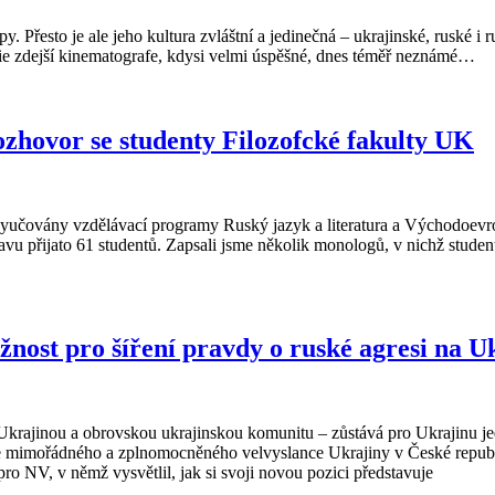
řesto je ale jeho kultura zvláštní a jedinečná – ukrajinské, ruské i 
rie zdejší kinematografe, kdysi velmi úspěšné, dnes téměř neznámé…
zhovor se studenty Filozofcké fakulty UK
ovány vzdělávací programy Ruský jazyk a literatura a Východoevropská
u přijato 61 studentů. Zapsali jsme několik monologů, v nichž studenti
ost pro šíření pravdy o ruské agresi na U
 Ukrajinou a obrovskou ukrajinskou komunitu – zůstává pro Ukrajinu j
e mimořádného a zplnomocněného velvyslance Ukrajiny v České republice
o NV, v němž vysvětlil, jak si svoji novou pozici představuje