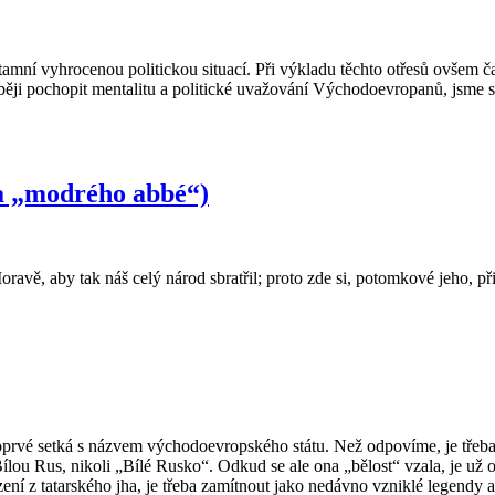
tamní vyhrocenou politickou situací. Při výkladu těchto otřesů ovšem
uběji pochopit mentalitu a politické uvažování Východoevropanů, jsme
ia „modrého abbé“)
ravě, aby tak náš celý národ sbratřil; proto zde si, potomkové jeho, př
oprvé setká s názvem východoevropského státu. Než odpovíme, je třeba 
ou Rus, nikoli „Bílé Rusko“. Odkud se ale ona „bělost“ vzala, je už otáz
ení z tatarského jha, je třeba zamítnout jako nedávno vzniklé legendy 