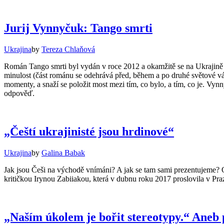
Jurij Vynnyčuk: Tango smrti
Ukrajina
by
Tereza Chlaňová
Román Tango smrti byl vydán v roce 2012 a okamžitě se na Ukrajině 
minulost (část románu se odehrává před, během a po druhé světové válc
momenty, a snaží se položit most mezi tím, co bylo, a tím, co je. Vyn
odpověď.
„Čeští ukrajinisté jsou hrdinové“
Ukrajina
by
Galina Babak
Jak jsou Češi na východě vnímáni? A jak se tam sami prezentujeme? O 
kritičkou Irynou Zabiiakou, která v dubnu roku 2017 proslovila v Praz
„Naším úkolem je bořit stereotypy.“ Aneb 