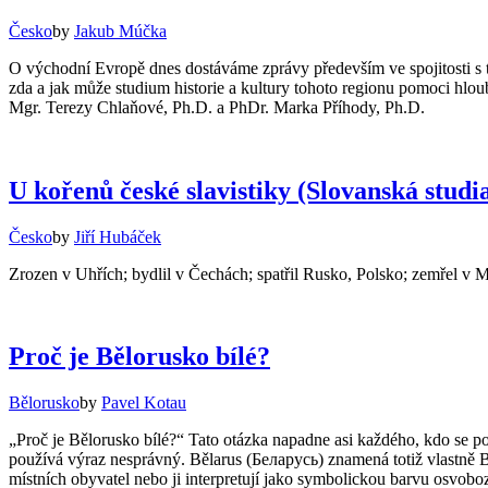
Česko
by
Jakub Múčka
O východní Evropě dnes dostáváme zprávy především ve spojitosti s 
zda a jak může studium historie a kultury tohoto regionu pomoci hlo
Mgr. Terezy Chlaňové, Ph.D. a PhDr. Marka Příhody, Ph.D.
U kořenů české slavistiky (Slovanská stud
Česko
by
Jiří Hubáček
Zrozen v Uhřích; bydlil v Čechách; spatřil Rusko, Polsko; zemřel v Mo
Proč je Bělorusko bílé?
Bělorusko
by
Pavel Kotau
„Proč je Bělorusko bílé?“ Tato otázka napadne asi každého, kdo se p
používá výraz nesprávný. Bělarus (Беларусь) znamená totiž vlastně Bíl
místních obyvatel nebo ji interpretují jako symbolickou barvu osvoboz