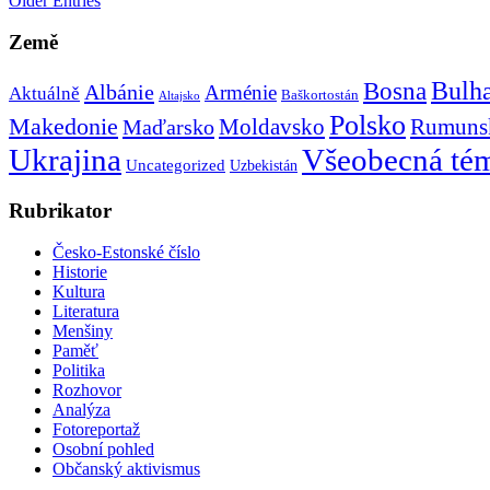
Older Entries
Země
Bulh
Bosna
Albánie
Arménie
Aktuálně
Baškortostán
Altajsko
Polsko
Makedonie
Rumuns
Maďarsko
Moldavsko
Ukrajina
Všeobecná té
Uncategorized
Uzbekistán
Rubrikator
Česko-Estonské číslo
Historie
Kultura
Literatura
Menšiny
Paměť
Politika
Rozhovor
Analýza
Fotoreportaž
Osobní pohled
Občanský aktivismus