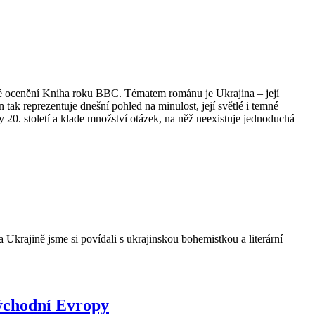
aké ocenění Kniha roku BBC. Tématem románu je Ukrajina – její
tak reprezentuje dnešní pohled na minulost, její světlé i temné
y 20. století a klade množství otázek, na něž neexistuje jednoduchá
Ukrajině jsme si povídali s ukrajinskou bohemistkou a literární
východní Evropy