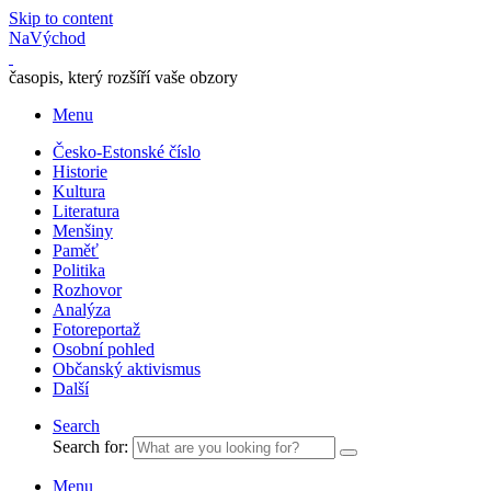
Skip to content
NaVýchod
časopis, který rozšíří vaše obzory
Menu
Česko-Estonské číslo
Historie
Kultura
Literatura
Menšiny
Paměť
Politika
Rozhovor
Analýza
Fotoreportaž
Osobní pohled
Občanský aktivismus
Další
Search
Search for:
Menu