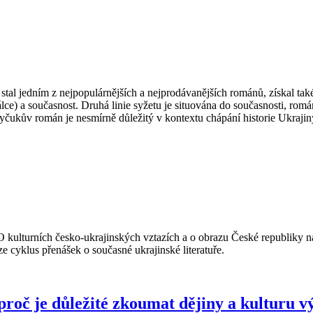
stal jedním z nejpopulárnějších a nejprodávanějších románů, získal t
e) a současnost. Druhá linie syžetu je situována do současnosti, román 
nyčukův román je nesmírně důležitý v kontextu chápání historie Ukrajin
kulturních česko-ukrajinských vztazích a o obrazu České republiky na 
e cyklus přenášek o současné ukrajinské literatuře.
proč je důležité zkoumat dějiny a kulturu 