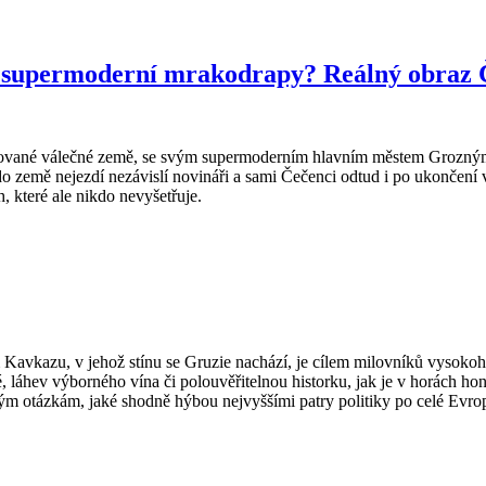
 supermoderní mrakodrapy? Reálný obraz Č
vané válečné země, se svým supermoderním hlavním městem Grozným se
emě nejezdí nezávislí novináři a sami Čečenci odtud i po ukončení válk
, které ale nikdo nevyšetřuje.
zu, v jehož stínu se Gruzie nachází, je cílem milovníků vysokohorské
, láhev výborného vína či polouvěřitelnou historku, jak je v horách hon
m otázkám, jaké shodně hýbou nejvyššími patry politiky po celé Evro