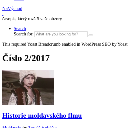
NaVýchod
časopis, který rozšíří vaše obzory
Search
Search for:
This required Yoast Breadcrumb enabled in WordPress SEO by Yoast
Číslo 2/2017
Historie moldavského flmu
Moldavsko
by
Tomáš Hubáček