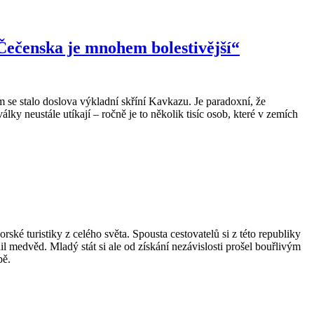
ečenska je mnohem bolestivější“
 stalo doslova výkladní skříní Kavkazu. Je paradoxní, že
y neustále utíkají – ročně je to několik tisíc osob, které v zemích
 turistiky z celého světa. Spousta cestovatelů si z této republiky
il medvěd. Mladý stát si ale od získání nezávislosti prošel bouřlivým
pě.