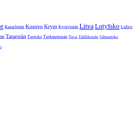
ie
Litva
Lotyšsko
Kosovo
Krym
Kazachstán
Kyrgyzstán
Lužice
Tatarstán
smu
Turecko
Turkmenistán
Tuva
Tádžikistán
Udmurtsko
o