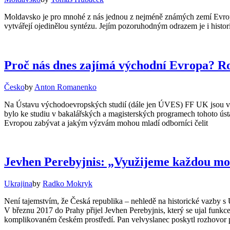
Moldavsko je pro mnohé z nás jednou z nejméně známých zemí Evropy. P
vytvářejí ojedinělou syntézu. Jejím pozoruhodným odrazem je i histo
Proč nás dnes zajímá východní Evropa? Ro
Česko
by
Anton Romanenko
Na Ústavu východoevropských studií (dále jen ÚVES) FF UK jsou vyuč
bylo ke studiu v bakalářských a magisterských programech tohoto ústav
Evropou zabývat a jakým výzvám mohou mladí odborníci čelit
Jevhen Perebyjnis: „Využijeme každou možn
Ukrajina
by
Radko Mokryk
Není tajemstvím, že Česká republika – nehledě na historické vazby s
V březnu 2017 do Prahy přijel Jevhen Perebyjnis, který se ujal funkc
komplikovaném českém prostředí. Pan velvyslanec poskytl rozhovor pr