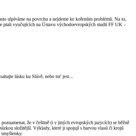
 často ulpíváme na povrchu a nejdeme ke kořenům problémů. Na to,
 se ptali vyučujících na Ústavu východoevropských studií FF UK –
isahajte lásku ku Slávě, nebo toť jest…
poznamenat, že v češtině (i v jiných evropských jazycích) se běžně
kou složitější. Výklady, které ji spojují s barvou vlasů či krojů
a smyšlenky.