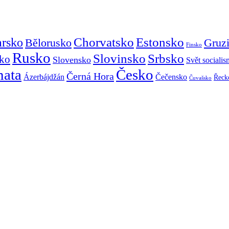
Chorvatsko
Estonsko
arsko
Gruz
Bělorusko
Finsko
Rusko
Slovinsko
Srbsko
ko
Slovensko
Svět sociali
mata
Česko
Černá Hora
Ázerbájdžán
Čečensko
Řeck
Čuvašsko