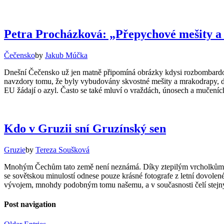
Petra Procházková: „Přepychové mešity a
Čečensko
by
Jakub Múčka
Dnešní Čečensko už jen matně připomíná obrázky kdysi rozbombardo
navzdory tomu, že byly vybudovány skvostné mešity a mrakodrapy, do z
EU žádají o azyl. Často se také mluví o vraždách, únosech a mučeních
Kdo v Gruzii sní Gruzínský sen
Gruzie
by
Tereza Soušková
Mnohým Čechům tato země není neznámá. Díky ztepilým vrcholkům Kavka
se sovětskou minulostí odnese pouze krásné fotografe z letní dovolené
vývojem, mnohdy podobným tomu našemu, a v současnosti čelí stejný
Post navigation